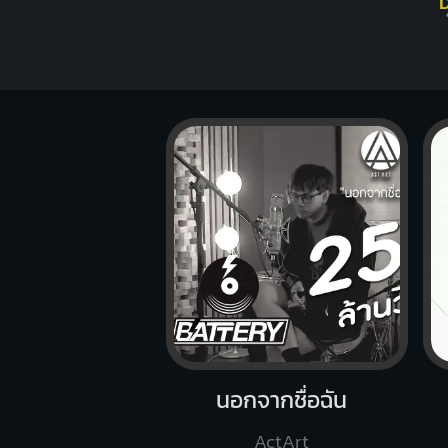
นอกจากชื่อฉัน
ActArt