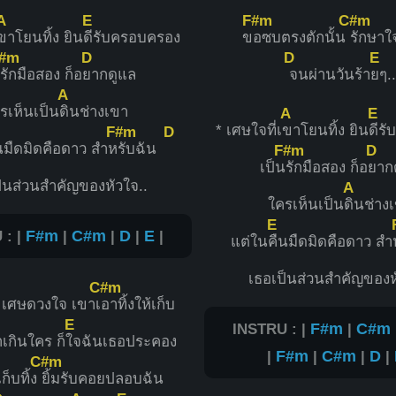
A
E
F#m
C#m
ขาโยนทิ้ง ยิน
ดีรับครอบครอง
ข
อซบตรงตักนั้น
รักษาใ
#m
D
D
E
น
รักมือสอง ก็อ
ยากดูแล
จนผ่านวันร้า
ยๆ.
A
รเห็นเป็น
ดินช่างเขา
A
E
* เศษใจที่เ
ขาโยนทิ้ง ยิน
ดีร
F#m
D
นมืดมิดคือดาว สำห
รับฉัน
F#m
D
เป็น
รักมือสอง ก็อ
ยาก
็นส่วนสำคัญของหัวใจ..
A
ใครเห็นเป็น
ดินช่าง
E
 : |
F#m
|
C#m
|
D
|
E
|
แต่ใน
คืนมืดมิดคือดาว สำ
เธอเป็นส่วนสำคัญของห
C#m
น เศษดวงใจ เขาเ
อาทิ้งให้เก็บ
E
INSTRU : |
F#m
|
C#m
าเกินใคร ก็
ใจฉันเธอประคอง
|
F#m
|
C#m
|
D
|
C#m
ก็บทิ้ง
ยิ้มรับคอยปลอบฉัน