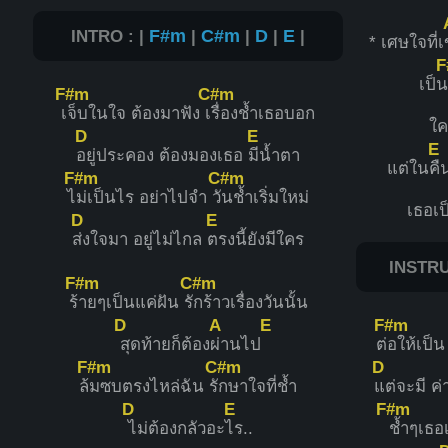
INTRO : |
F#m
|
C#m
|
D
|
E
|
* เศษใจที่เ
F
เป็
F#m
C#m
เ
จ็บในใจ ต้องมาฟัง เ
รื่องช้ำเธอบอก
ใค
D
E
E
อยู่ประคอง ต้องมองเธอ
มีน้ำตา
แต่ใน
คื
F#m
C#m
ไ
ม่เป็นไร อย่าไปจำ วั
นช้ำเริ่มใหม่
เธอเป
D
E
ส่งใจมา อยู่ไม่ไกล
ตรงนี้ยังมีใคร
INSTRU
F#m
C#m
ร้
ายๆเป็นแค่ฝัน รั
กร้าวเรื่องวันนั้น
D
A
E
F#m
สุดท้ายก็ต้อง
ผ่านไป
ต่
อให้เป็
F#m
C#m
D
ล้
มซบตรงไหล่ฉัน รั
กษาใจที่ช้ำ
แต่จะมี ค่
D
E
F#m
ไม่ต้องกลัวอะ
ไร..
ช้ำๆเธอเ