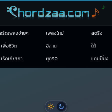
อร์ดเพลงง่ายๆ
เพลงใหม่
สตริง
เพื่อชีวิต
อีสาน
ใต้
เร็กเก้/สกา
ยุค90
แคมป์ปิ้ง