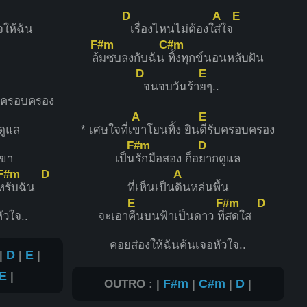
D
A
E
จให้ฉัน
เรื่องไหนไม่ต้องใ
ส่ใจ
F#m
C#m
.
ล้
มซบลงกับฉัน
ทิ้งทุกข์นอนหลับฝัน
D
E
จนจบวันร้า
ยๆ..
ับครอบครอง
A
E
ดูแล
* เศษใจที่เ
ขาโยนทิ้ง ยิน
ดีรับครอบครอง
F#m
D
เขา
เป็น
รักมือสอง ก็อ
ยากดูแล
F#m
D
A
ห
รับฉัน
ที่เห็นเป็น
ดินหล่นพื้น
E
F#m
D
ัวใจ..
จะเอา
คืนบนฟ้าเป็นดาว ที่
สดใส
คอยส่องให้ฉันค้นเจอหัวใจ..
|
D
|
E
|
E
|
OUTRO : |
F#m
|
C#m
|
D
|