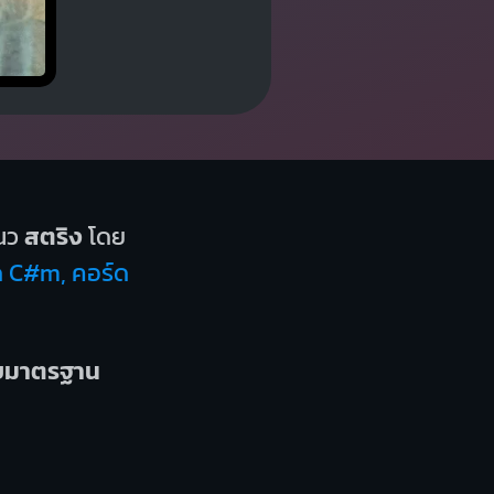
นว
สตริง
โดย
ด C#m, คอร์ด
บบมาตรฐาน