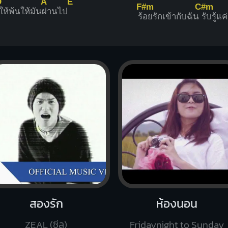
D
A
E
F#m
C#m
ให้พ้นให้มัน
ผ่านไป
ร้
อยรักเข้ากับฉัน
รับรู้แค
สองรัก
ห้องนอน
ZEAL (ซีล)
Fridaynight to Sunday