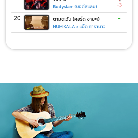
-3
Bodyslam (บอดี้สแลม)
-
20
ตามตะวัน (คอร์ด ง่ายๆ)
NUM KALA x แอ๊ด คาราบาว