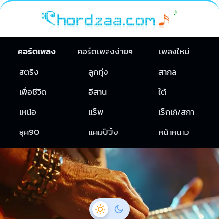
คอร์ดเพลง
คอร์ดเพลงง่ายๆ
เพลงใหม่
สตริง
ลูกทุ่ง
สากล
เพื่อชีวิต
อีสาน
ใต้
เหนือ
แร็พ
เร็กเก้/สกา
ยุค90
แคมป์ปิ้ง
หน้าหนาว