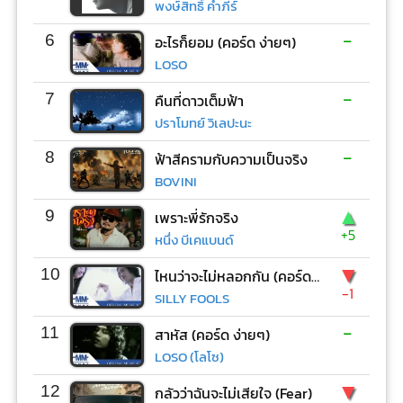
พงษ์สิทธิ์ คำภีร์
-
6
อะไรก็ยอม (คอร์ด ง่ายๆ)
LOSO
-
7
คืนที่ดาวเต็มฟ้า
ปราโมทย์ วิเลปะนะ
-
8
ฟ้าสีครามกับความเป็นจริง
BOVINI
▲
9
เพราะพี่รักจริง
+5
หนึ่ง บีเคแบนด์
▼
10
ไหนว่าจะไม่หลอกกัน (คอร์ด ง่ายๆ)
-1
SILLY FOOLS
-
11
สาหัส (คอร์ด ง่ายๆ)
LOSO (โลโซ)
▼
12
กลัวว่าฉันจะไม่เสียใจ (Fear)