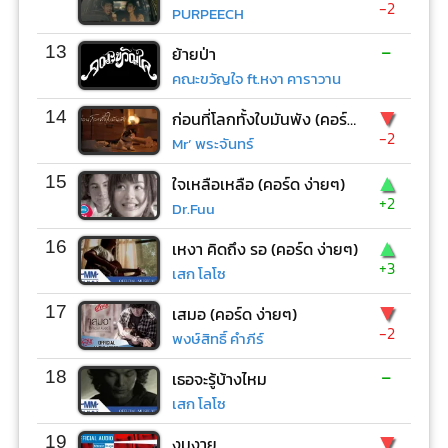
-2
PURPEECH
-
13
ย้ายป่า
คณะขวัญใจ ft.หงา คาราวาน
▼
14
ก่อนที่โลกทั้งใบมันพัง (คอร์ด ง่ายๆ)
-2
Mr’ พระจันทร์
▲
15
ใจเหลือเหลือ (คอร์ด ง่ายๆ)
+2
Dr.Fuu
▲
16
เหงา คิดถึง รอ (คอร์ด ง่ายๆ)
+3
เสก โลโซ
▼
17
เสมอ (คอร์ด ง่ายๆ)
-2
พงษ์สิทธิ์ คำภีร์
-
18
เธอจะรู้บ้างไหม
เสก โลโซ
▼
19
งมงาย