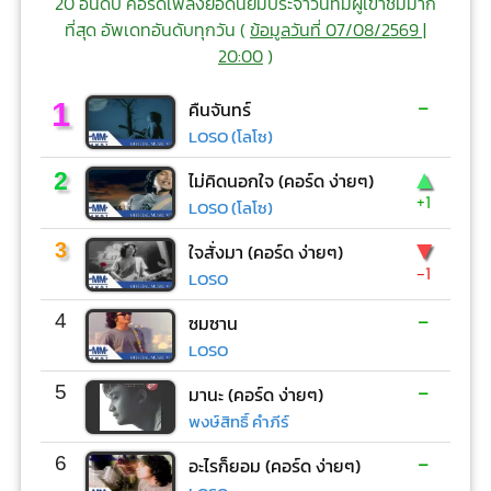
20 อันดับ คอร์ดเพลงยอดนิยมประจำวันที่มีผู้เข้าชมมาก
ที่สุด อัพเดทอันดับทุกวัน (
ข้อมูลวันที่ 07/08/2569 |
20:00
)
-
1
คืนจันทร์
LOSO (โลโซ)
▲
2
ไม่คิดนอกใจ (คอร์ด ง่ายๆ)
+1
LOSO (โลโซ)
▼
3
ใจสั่งมา (คอร์ด ง่ายๆ)
-1
LOSO
-
4
ซมซาน
LOSO
-
5
มานะ (คอร์ด ง่ายๆ)
พงษ์สิทธิ์ คำภีร์
-
6
อะไรก็ยอม (คอร์ด ง่ายๆ)