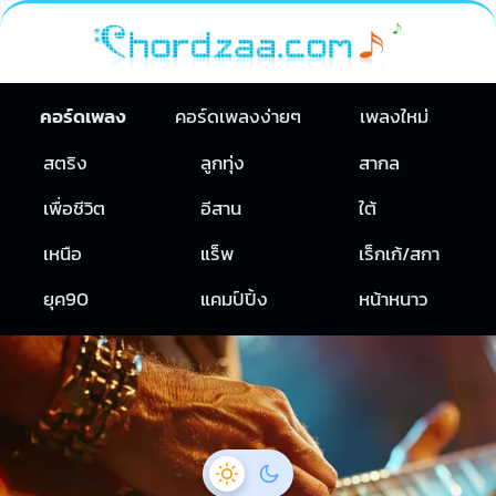
คอร์ดเพลง
คอร์ดเพลงง่ายๆ
เพลงใหม่
สตริง
ลูกทุ่ง
สากล
เพื่อชีวิต
อีสาน
ใต้
เหนือ
แร็พ
เร็กเก้/สกา
ยุค90
แคมป์ปิ้ง
หน้าหนาว