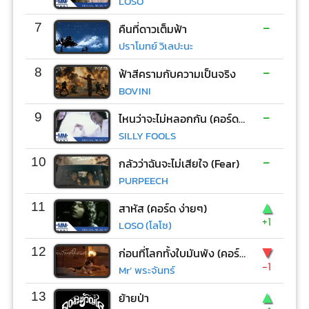
LOSO
-
7
คืนที่ดาวเต็มฟ้า
ปราโมทย์ วิเลปะนะ
-
8
ฟ้าสีครามกับความเป็นจริง
BOVINI
-
9
ไหนว่าจะไม่หลอกกัน (คอร์ด ง่ายๆ)
SILLY FOOLS
-
10
กลัวว่าฉันจะไม่เสียใจ (Fear)
PURPEECH
▲
11
สาหัส (คอร์ด ง่ายๆ)
+1
LOSO (โลโซ)
▼
12
ก่อนที่โลกทั้งใบมันพัง (คอร์ด ง่ายๆ)
-1
Mr’ พระจันทร์
▲
13
ย้ายป่า