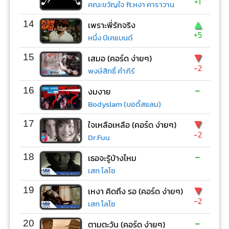
+1
คณะขวัญใจ ft.หงา คาราวาน
▲
14
เพราะพี่รักจริง
+5
หนึ่ง บีเคแบนด์
▼
15
เสมอ (คอร์ด ง่ายๆ)
-2
พงษ์สิทธิ์ คำภีร์
-
16
งมงาย
Bodyslam (บอดี้สแลม)
▼
17
ใจเหลือเหลือ (คอร์ด ง่ายๆ)
-2
Dr.Fuu
-
18
เธอจะรู้บ้างไหม
เสก โลโซ
▼
19
เหงา คิดถึง รอ (คอร์ด ง่ายๆ)
-2
เสก โลโซ
-
20
ตามตะวัน (คอร์ด ง่ายๆ)