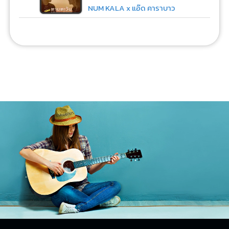
NUM KALA x แอ๊ด คาราบาว