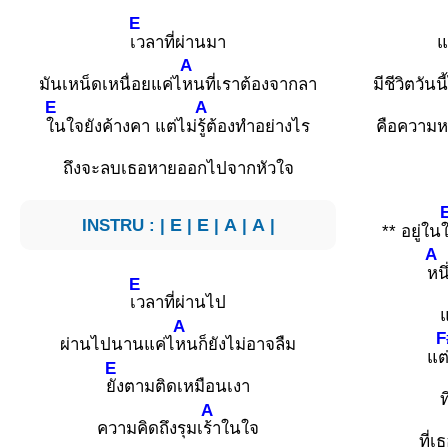
E
เวลาที่ผ่านมา
แ
A
มันเหน็ดเหนื่อยแค่ไ
หนที่เราต้องจากลา
มีชีวิตวันน
E
A
ในใจยังค้างคา แต่ไม่
รู้ต้องทำอย่างไร
คือความหม
ถึงจะลบเธอหายออกไปจากหัวใจ
INSTRU : |
E
|
E
|
A
|
A
|
** อยู่ใน
A
หน
E
เวลาที่ผ่านไป
แ
A
F
ผ่านไปนานแค่ไ
หนก็ยังไม่อาจลืม
แต
E
ยังตามติดเหมือนเงา
ท
A
ความคิดถึงรุมเ
ร้าในใจ
ที่เ