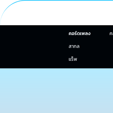
คอร์ดเพลง
ค
สากล
แร็พ