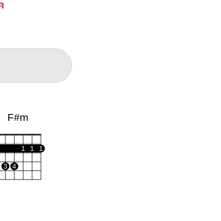
ๆ
F#m
1
1
1
3
4