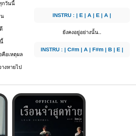
ทุกวันนี้
INSTRU : |
E
|
A
|
E
|
A
|
ัน
ดี
ยังคงอยู่อย่างนั้น..
ี้
INSTRU : |
C#m
|
A
|
F#m
|
B
|
E
|
อคือเหตุผล
จางหายไป