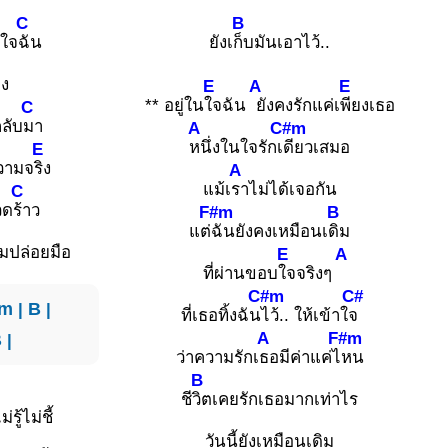
C
B
นใจ
ฉัน
ยังเ
ก็บมันเอาไว้..
ไง
E
A
E
** อยู่ใน
ใจฉัน
ยังคงรักแค่เ
พียงเธอ
C
กลับ
มา
A
C#m
หนึ่งในใจรักเ
ดียวเสมอ
E
ความจ
ริง
A
แม้เ
ราไม่ได้เจอกัน
C
วด
ร้าว
F#m
B
แต่
ฉันยังคงเหมือนเ
ดิม
มปล่อยมือ
E
A
ที่ผ่านขอบ
ใจจริงๆ
C#m
C#
m
|
B
|
ที่เธอทิ้งฉัน
ไว้.. ให้เข้าใ
จ
A
F#m
B
|
ว่าความรักเ
ธอมีค่าแค่ไ
หน
B
ชี
วิตเคยรักเธอมากเท่าไร
่รู้ไม่ชี้
วันนี้ยังเหมือนเดิม