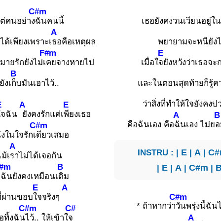
C#m
ต่คนอย่าง
ฉันคนนี้
เธอยังคงวนเวียนอยู่ใ
A
ี้ได้เพียงเพราะเ
ธอคือเหตุผล
พยายามจะหนียัง
F#m
E
ายรักยังไม่เ
คยจางหายไป
เมื่อใ
จยังหวังว่าเธอจะ
B
ยังเ
ก็บมันเอาไว้..
และในตอนสุดท้ายก็รู้
ว่าสิ่งที่ทำให้ใจยังคงป
E
A
E
ใจฉัน
ยังคงรักแค่เ
พียงเธอ
A
B
คือฉันเอง คือ
ฉันเอง ไม่ย
อ
C#m
ึ่งในใจรักเ
ดียวเสมอ
A
INSTRU : |
E
|
A
|
C#
ม้เ
ราไม่ได้เจอกัน
#m
B
|
E
|
A
|
C#m
|
่
ฉันยังคงเหมือนเ
ดิม
E
A
C#m
ี่ผ่านขอบ
ใจจริงๆ
* ถ้าหากว่า
วันพรุ่งนี้ฉันไม
C#m
C#
A
ธอทิ้งฉัน
ไว้.. ให้เข้าใ
จ