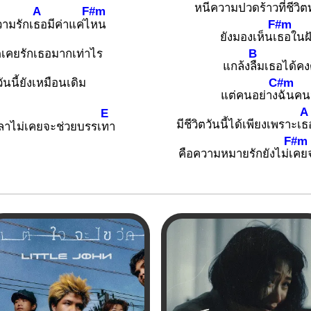
หนีความปวดร้
าวที่ชีวิต
A
F#m
F#m
วามรักเ
ธอมีค่าแค่ไ
หน
ยังมองเห็นเ
ธอในฝ
B
ตเคยรักเธอมากเท่าไร
แกล้ง
ลืมเธอได้คง
C#m
วันนี้ยังเหมือนเดิม
แต่คนอย่าง
ฉันคนน
A
E
มีชีวิตวันนี้ได้เพียงเพราะเ
ธ
ลาไม่เคยจะช่วยบรรเ
ทา
F#m
คือความหมายรักยังไม่เ
คย