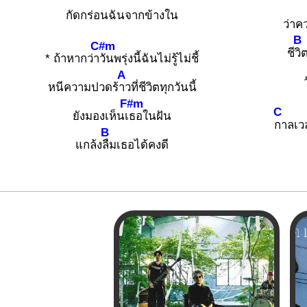
กัดกร่อนฉันจากข้างใน
ว่าค
B
C#m
ชี
วิ
* ถ้าหากว่า
วันพรุ่งนี้ฉันไม่รู้ไม่ชี้
A
หนีความปวดร้
าวที่ชีวิตทุกวันนี้
F#m
C
ยังมองเห็นเ
ธอในฝัน
กาลเว
B
แกล้ง
ลืมเธอได้คงดี