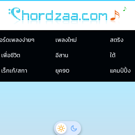
อร์ดเพลงง่ายๆ
เพลงใหม่
สตริง
เพื่อชีวิต
อีสาน
ใต้
เร็กเก้/สกา
ยุค90
แคมป์ปิ้ง