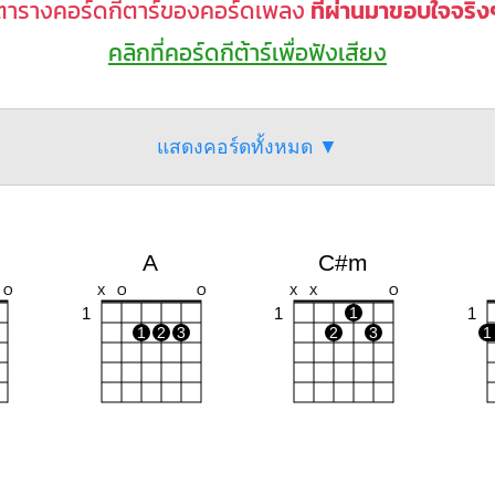
ตารางคอร์ดกีตาร์ของคอร์ดเพลง
ที่ผ่านมาขอบใจจริง
คลิกที่คอร์ดกีต้าร์เพื่อฟังเสียง
แสดงคอร์ดทั้งหมด ▼
A
C#m
O
X
O
O
X
X
O
1
1
1
1
1
2
3
2
3
1
B
C#
C