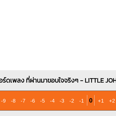
X
X
X
X
O
O
4
1
1
1
1
1
1
2
2
3
4
3
2
3
4
อร์ดเพลง ที่ผ่านมาขอบใจจริงๆ - LITTLE JO
0
-9
-8
-7
-6
-5
-4
-3
-2
-1
+1
+2