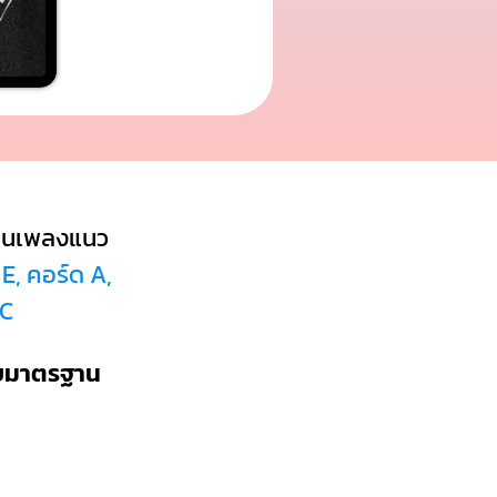
็นเพลงแนว
 E, คอร์ด A,
 C
บบมาตรฐาน