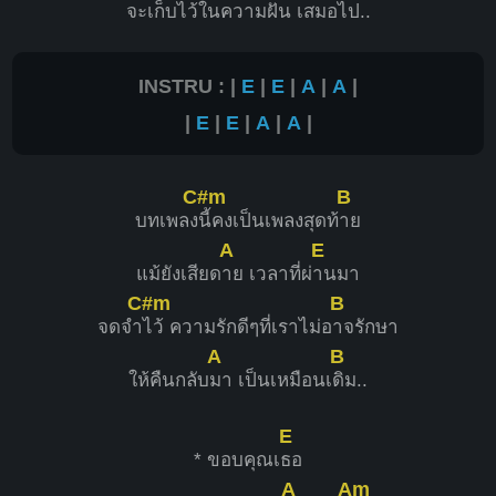
จะเก็บไว้ในค
วามฝัน เสมอไป..
INSTRU : |
E
|
E
|
A
|
A
|
|
E
|
E
|
A
|
A
|
C#m
B
บทเพลง
นี้คงเป็นเพลงสุดท้
าย
A
E
แม้ยังเสียด
าย เวลาที่ผ่
านมา
C#m
B
จดจำ
ไว้ ความรักดีๆที่เราไม่อ
าจรักษา
A
B
ให้คืนกลับ
มา เป็นเหมือนเ
ดิม..
E
* ขอบคุณเ
ธอ
A
Am