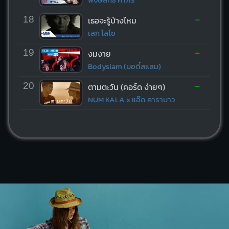
-
18
เธอจะรู้บ้างไหม
เสก โลโซ
-
19
งมงาย
Bodyslam (บอดี้สแลม)
-
20
ตามตะวัน (คอร์ด ง่ายๆ)
NUM KALA x แอ๊ด คาราบาว