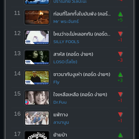
ปราโมทย์ วิเลปะนะ
▲
11
ก่อนที่โลกทั้งใบมันพัง (คอร์ด ง่ายๆ)
+5
Mr’ พระจันทร์
▼
12
ไหนว่าจะไม่หลอกกัน (คอร์ด ง่ายๆ)
-1
SILLY FOOLS
▼
13
สาหัส (คอร์ด ง่ายๆ)
-3
LOSO (โลโซ)
▲
14
ชาวนากับงูเห่า (คอร์ด ง่ายๆ)
+3
Fly
▼
15
ใจเหลือเหลือ (คอร์ด ง่ายๆ)
-1
Dr.Fuu
▼
16
แพ้ทาง
-1
ลาบานูน
▲
17
ย้ายป่า