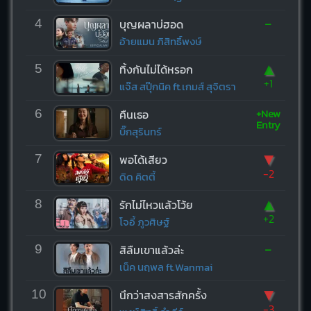
-
4
บุญผลาบ่ฮอด
อ้ายแมน ภิสิทธิ์พงษ์
▲
5
ทิ้งกันไม่ได้หรอก
+1
แจ๊ส สปุ๊กนิค ft.เกมส์ สุจิตรา
+New
6
คืนเธอ
Entry
บิ๊กสุรินทร์
▼
7
พอได้เสียว
-2
ดิด คิตตี้
▲
8
รักไม่ไหวแล้วโว้ย
+2
โจอี้ ภูวศิษฐ์
-
9
สิลืมเขาแล้วล่ะ
เน็ค นฤพล ft.Wanmai
▼
10
นึกว่าสงสารสักครั้ง
-3