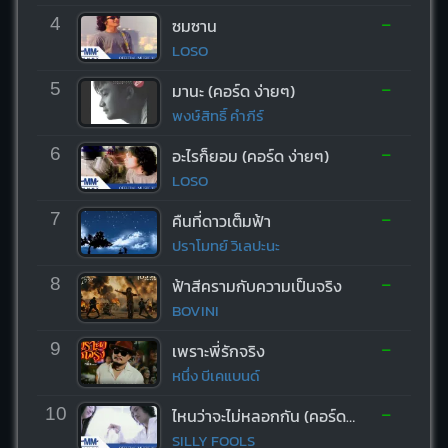
-
4
ซมซาน
LOSO
-
5
มานะ (คอร์ด ง่ายๆ)
พงษ์สิทธิ์ คำภีร์
-
6
อะไรก็ยอม (คอร์ด ง่ายๆ)
LOSO
-
7
คืนที่ดาวเต็มฟ้า
ปราโมทย์ วิเลปะนะ
-
8
ฟ้าสีครามกับความเป็นจริง
BOVINI
-
9
เพราะพี่รักจริง
หนึ่ง บีเคแบนด์
-
10
ไหนว่าจะไม่หลอกกัน (คอร์ด ง่ายๆ)
SILLY FOOLS