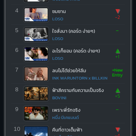
▼
4
ซมซาน
-2
LOSO
-
5
ใจสั่งมา (คอร์ด ง่ายๆ)
LOSO
▲
6
อะไรก็ยอม (คอร์ด ง่ายๆ)
+1
LOSO
+New
7
ลบไม่ได้ช่วยให้ลืม
Entry
INK WARUNTORN x BILLKIN
▲
8
ฟ้าสีครามกับความเป็นจริง
+5
BOVINI
-
9
เพราะพี่รักจริง
หนึ่ง บีเคแบนด์
▼
10
คืนที่ดาวเต็มฟ้า
-4