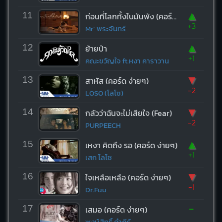
▲
11
ก่อนที่โลกทั้งใบมันพัง (คอร์ด ง่ายๆ)
+3
Mr’ พระจันทร์
▲
12
ย้ายป่า
+1
คณะขวัญใจ ft.หงา คาราวาน
▼
13
สาหัส (คอร์ด ง่ายๆ)
-2
LOSO (โลโซ)
▼
14
กลัวว่าฉันจะไม่เสียใจ (Fear)
-2
PURPEECH
▲
15
เหงา คิดถึง รอ (คอร์ด ง่ายๆ)
+1
เสก โลโซ
▼
16
ใจเหลือเหลือ (คอร์ด ง่ายๆ)
-1
Dr.Fuu
-
17
เสมอ (คอร์ด ง่ายๆ)
พงษ์สิทธิ์ คำภีร์