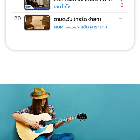
-2
เสก โลโซ
-
20
ตามตะวัน (คอร์ด ง่ายๆ)
NUM KALA x แอ๊ด คาราบาว