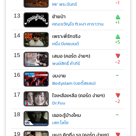
-1
Mr’ พระจันทร์
▲
13
ย้ายป่า
+1
คณะขวัญใจ ft.หงา คาราวาน
▲
14
เพราะพี่รักจริง
+5
หนึ่ง บีเคแบนด์
▼
15
เสมอ (คอร์ด ง่ายๆ)
-2
พงษ์สิทธิ์ คำภีร์
-
16
งมงาย
Bodyslam (บอดี้สแลม)
▼
17
ใจเหลือเหลือ (คอร์ด ง่ายๆ)
-2
Dr.Fuu
-
18
เธอจะรู้บ้างไหม
เสก โลโซ
▼
19
เหงา คิดถึง รอ (คอร์ด ง่ายๆ)