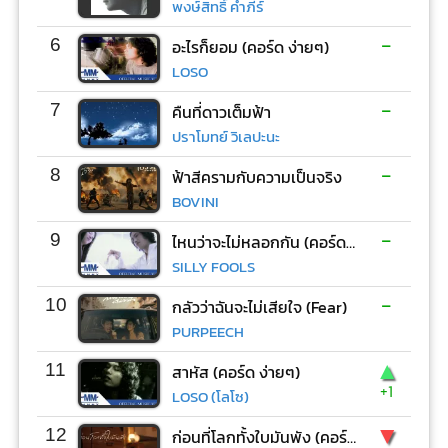
พงษ์สิทธิ์ คำภีร์
-
6
อะไรก็ยอม (คอร์ด ง่ายๆ)
LOSO
-
7
คืนที่ดาวเต็มฟ้า
ปราโมทย์ วิเลปะนะ
-
8
ฟ้าสีครามกับความเป็นจริง
BOVINI
-
9
ไหนว่าจะไม่หลอกกัน (คอร์ด ง่ายๆ)
SILLY FOOLS
-
10
กลัวว่าฉันจะไม่เสียใจ (Fear)
PURPEECH
▲
11
สาหัส (คอร์ด ง่ายๆ)
+1
LOSO (โลโซ)
▼
12
ก่อนที่โลกทั้งใบมันพัง (คอร์ด ง่ายๆ)