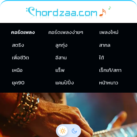
คอร์ดเพลง
คอร์ดเพลงง่ายๆ
เพลงใหม่
สตริง
ลูกทุ่ง
สากล
เพื่อชีวิต
อีสาน
ใต้
เหนือ
แร็พ
เร็กเก้/สกา
ยุค90
แคมป์ปิ้ง
หน้าหนาว