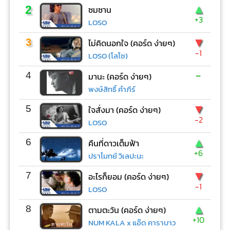
▲
2
ซมซาน
+3
LOSO
▼
3
ไม่คิดนอกใจ (คอร์ด ง่ายๆ)
-1
LOSO (โลโซ)
-
4
มานะ (คอร์ด ง่ายๆ)
พงษ์สิทธิ์ คำภีร์
▼
5
ใจสั่งมา (คอร์ด ง่ายๆ)
-2
LOSO
▲
6
คืนที่ดาวเต็มฟ้า
+6
ปราโมทย์ วิเลปะนะ
▼
7
อะไรก็ยอม (คอร์ด ง่ายๆ)
-1
LOSO
▲
8
ตามตะวัน (คอร์ด ง่ายๆ)
+10
NUM KALA x แอ๊ด คาราบาว