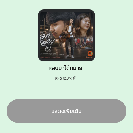
หลบมาได้หม้าย
เจ ธีระพงศ์
แสดงเพิ่มเติม