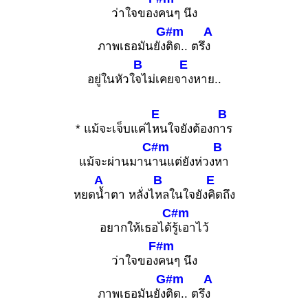
ว่าใจของ
คนๆ นึง
G#m
A
ภาพเธอมันยัง
ติด.. ตรึ
ง
B
E
อยู่ในหัวใ
จไม่เคยจ
างหาย..
E
B
* แม้จะเจ็บแค่ไ
หนใจยังต้องก
าร
C#m
B
แม้จะผ่านมาน
านแต่ยังห่วง
หา
A
B
E
หยด
น้ำตา หลั่งไ
หลในใจยัง
คิดถึง
C#m
อยากให้เธอได้
รู้เอาไว้
F#m
ว่าใจของ
คนๆ นึง
G#m
A
ภาพเธอมันยัง
ติด.. ตรึ
ง