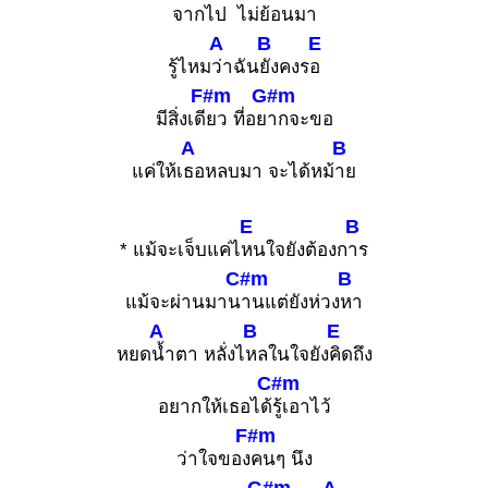
จากไ
ป ไม่ย้
อนมา
A
B
E
รู้ไหม
ว่าฉัน
ยังคงร
อ
F#m
G#m
มีสิ่งเดี
ยว ที่อย
ากจะขอ
A
B
แค่ให้เ
ธอหลบมา จะได้หม้
าย
E
B
* แม้จะเจ็บแค่ไ
หนใจยังต้องก
าร
C#m
B
แม้จะผ่านมาน
านแต่ยังห่วง
หา
A
B
E
หยด
น้ำตา หลั่งไ
หลในใจยัง
คิดถึง
C#m
อยากให้เธอได้
รู้เอาไว้
F#m
ว่าใจของ
คนๆ นึง
G#m
A