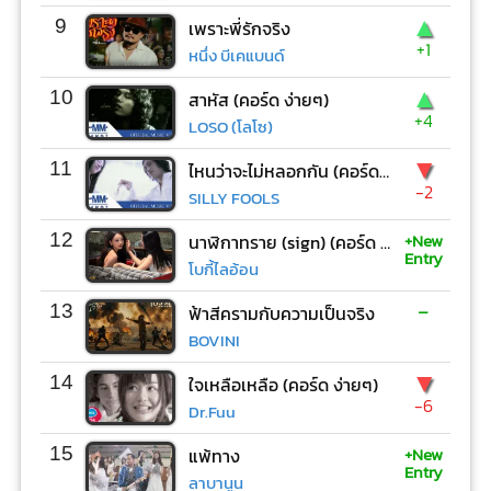
▲
9
เพราะพี่รักจริง
+1
หนึ่ง บีเคแบนด์
▲
10
สาหัส (คอร์ด ง่ายๆ)
+4
LOSO (โลโซ)
▼
11
ไหนว่าจะไม่หลอกกัน (คอร์ด ง่ายๆ)
-2
SILLY FOOLS
+New
12
นาฬิกาทราย (sign) (คอร์ด ง่ายๆ)
Entry
โบกี้ไลอ้อน
-
13
ฟ้าสีครามกับความเป็นจริง
BOVINI
▼
14
ใจเหลือเหลือ (คอร์ด ง่ายๆ)
-6
Dr.Fuu
+New
15
แพ้ทาง
Entry
ลาบานูน