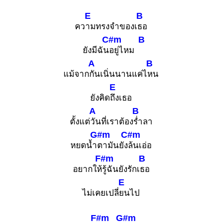
E
B
คว
ามทรงจำของเ
ธอ
C#m
B
ยังมีฉัน
อยู่ไหม
A
B
แม้จาก
กันเนิ่นนานแค่ไ
หน
E
ยังคิด
ถึงเธอ
A
B
ตั้งแต่
วันที่เราต้อง
ร่ำลา
G#m
C#m
หยดน้ำ
ตามันยัง
ล้นเอ่อ
F#m
B
อยากให้
รู้ฉันยังรักเ
ธอ
E
ไม่เคยเปลี่
ยนไป
F#m
G#m