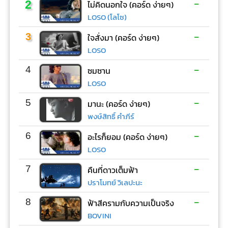
-
2
ไม่คิดนอกใจ (คอร์ด ง่ายๆ)
LOSO (โลโซ)
-
3
ใจสั่งมา (คอร์ด ง่ายๆ)
LOSO
-
4
ซมซาน
LOSO
-
5
มานะ (คอร์ด ง่ายๆ)
พงษ์สิทธิ์ คำภีร์
-
6
อะไรก็ยอม (คอร์ด ง่ายๆ)
LOSO
-
7
คืนที่ดาวเต็มฟ้า
ปราโมทย์ วิเลปะนะ
-
8
ฟ้าสีครามกับความเป็นจริง
BOVINI