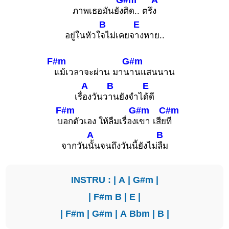
ภาพเธอมันยัง
ติด.. ตรึ
ง
B
E
อยู่ในหัวใ
จไม่เคยจ
างหาย..
F#m
G#m
แม้เวลาจะผ่าน มาน
านแสนนาน
A
B
E
เรื่
องวันว
านยังจำไ
ด้ดี
F#m
G#m
C#m
บ
อกตัวเอง ให้ลืมเรื่อง
เขา เสีย
ที
A
B
จากวัน
นั้นจนถึงวันนี้ยังไม่
ลืม
INSTRU : |
A
|
G#m
|
|
F#m
B
|
E
|
|
F#m
|
G#m
|
A
Bbm
|
B
|