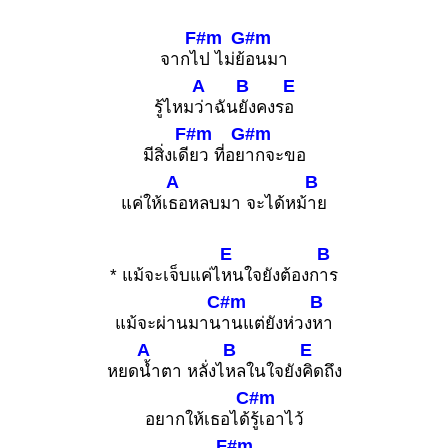
F#m
G#m
จากไ
ป ไม่ย้
อนมา
A
B
E
รู้ไหม
ว่าฉัน
ยังคงร
อ
F#m
G#m
มีสิ่งเดี
ยว ที่อย
ากจะขอ
A
B
แค่ให้เ
ธอหลบมา จะได้หม้
าย
E
B
* แม้จะเจ็บแค่ไ
หนใจยังต้องก
าร
C#m
B
แม้จะผ่านมาน
านแต่ยังห่วง
หา
A
B
E
หยด
น้ำตา หลั่งไ
หลในใจยัง
คิดถึง
C#m
อยากให้เธอได้
รู้เอาไว้
F#m