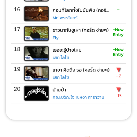
-
16
ก่อนที่โลกทั้งใบมันพัง (คอร์ด ง่ายๆ)
Mr’ พระจันทร์
+New
17
ชาวนากับงูเห่า (คอร์ด ง่ายๆ)
Entry
Fly
+New
18
เธอจะรู้บ้างไหม
Entry
เสก โลโซ
▼
19
เหงา คิดถึง รอ (คอร์ด ง่ายๆ)
-2
เสก โลโซ
▼
20
ย้ายป่า
-13
คณะขวัญใจ ft.หงา คาราวาน