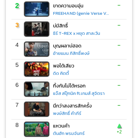
-
2
ขาดความอบอุ่น
FREEHAND (genie Verse Vol.1)
-
3
บ่มีสิทธิ์
ธีร์ T-REX x หยุด สาละวัน
-
4
บุญผลาบ่ฮอด
อ้ายแมน ภิสิทธิ์พงษ์
-
5
พอได้เสียว
ดิด คิตตี้
-
6
ทิ้งกันไม่ได้หรอก
แจ๊ส สปุ๊กนิค ft.เกมส์ สุจิตรา
-
7
นึกว่าสงสารสักครั้ง
พงษ์สิทธิ์ คำภีร์
▲
8
แหวนคำ
+2
ต้นฮัก พรมจันทร์