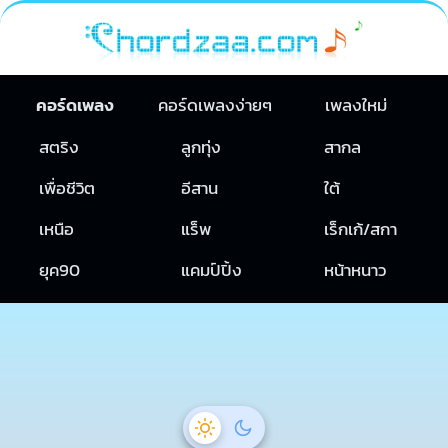
คอร์ดเพลง
คอร์ดเพลงง่ายๆ
เพลงใหม่
สตริง
ลูกทุ่ง
สากล
เพื่อชีวิต
อีสาน
ใต้
เหนือ
แร็พ
เร็กเก้/สกา
ยุค90
แคมป์ปิ้ง
หน้าหนาว