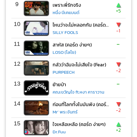
▲
9
เพราะพี่รักจริง
+5
หนึ่ง บีเคแบนด์
▼
10
ไหนว่าจะไม่หลอกกัน (คอร์ด ง่ายๆ)
-1
SILLY FOOLS
-
11
สาหัส (คอร์ด ง่ายๆ)
LOSO (โลโซ)
▼
12
กลัวว่าฉันจะไม่เสียใจ (Fear)
-2
PURPEECH
-
13
ย้ายป่า
คณะขวัญใจ ft.หงา คาราวาน
▼
14
ก่อนที่โลกทั้งใบมันพัง (คอร์ด ง่ายๆ)
-2
Mr’ พระจันทร์
▲
15
ใจเหลือเหลือ (คอร์ด ง่ายๆ)
+2
Dr.Fuu