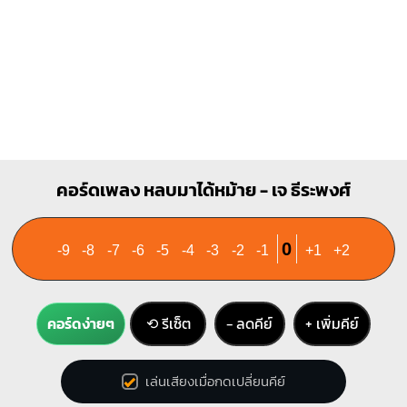
F#m
Bbm
X
1
1
1
1
1
1
1
1
2
3
4
3
4
คอร์ดเพลง หลบมาได้หม้าย - เจ ธีระพงศ์
0
-9
-8
-7
-6
-5
-4
-3
-2
-1
+1
+2
คอร์ดง่ายๆ
⟲ รีเซ็ต
− ลดคีย์
+ เพิ่มคีย์
เล่นเสียงเมื่อกดเปลี่ยนคีย์