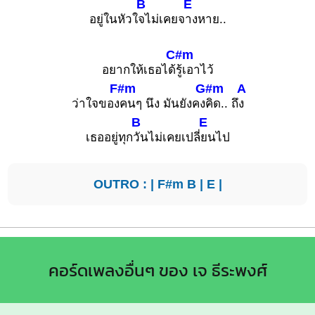
B
E
อยู่ในหัวใ
จไม่เคยจ
างหาย..
C#m
อยากให้เธอได้
รู้เอาไว้
F#m
G#m
A
ว่าใจของ
คนๆ นึง มันยังคง
คิด.. ถึ
ง
B
E
เธออยู่ทุก
วันไม่เคยเปลี่
ยนไป
OUTRO : |
F#m
B
|
E
|
คอร์ดเพลงอื่นๆ ของ เจ ธีระพงศ์