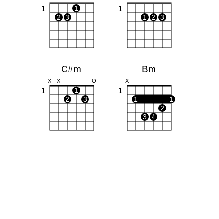
1
1
1
2
3
1
2
3
C#m
Bm
X
X
O
X
1
1
1
2
3
1
1
2
3
4
B
G#m
X
1
4
1
1
1
1
1
1
3
4
2
3
4