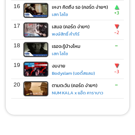
▲
16
เหงา คิดถึง รอ (คอร์ด ง่ายๆ)
+3
เสก โลโซ
▼
17
เสมอ (คอร์ด ง่ายๆ)
-2
พงษ์สิทธิ์ คำภีร์
-
18
เธอจะรู้บ้างไหม
เสก โลโซ
▼
19
งมงาย
-3
Bodyslam (บอดี้สแลม)
-
20
ตามตะวัน (คอร์ด ง่ายๆ)
NUM KALA x แอ๊ด คาราบาว