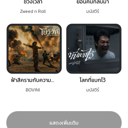
ช่วงเวลา
ย้อนคืนกลับมา
Zweed n Roll
มนัสวีร์
ฟ้าสีครามกับความเป็นจริง
โลกที่แบกไว้
BOVINI
มนัสวีร์
แสดงเพิ่มเติม