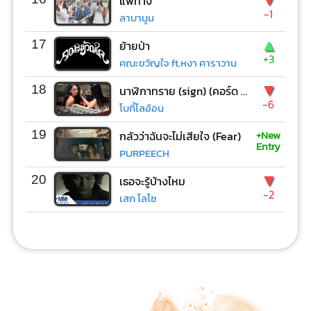
แพ้ทาง
-1
ลาบานูน
▲
17
ย้ายป่า
+3
คณะขวัญใจ ft.หงา คาราวาน
▼
18
นาฬิกาทราย (sign) (คอร์ด ง่ายๆ)
-6
โบกี้ไลอ้อน
+New
19
กลัวว่าฉันจะไม่เสียใจ (Fear)
Entry
PURPEECH
▼
20
เธอจะรู้บ้างไหม
-2
เสก โลโซ