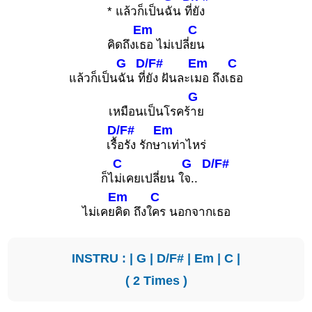
* แล้วก็เป็น
ฉัน ที่
ยัง
Em
C
คิดถึงเ
ธอ ไม่เปลี่
ยน
G
D/F#
Em
C
แล้วก็เป็น
ฉัน ที่
ยัง ฝันละเ
มอ ถึงเ
ธอ
G
เหมือนเป็นโรคร้
าย
D/F#
Em
เรื้
อรัง รักษ
าเท่าไหร่
C
G
D/F#
ก็ไ
ม่เคยเปลี่ยน ใ
จ..
Em
C
ไม่เคย
คิด ถึงใ
คร นอกจากเธอ
INSTRU : |
G
|
D/F#
|
Em
|
C
|
( 2 Times )