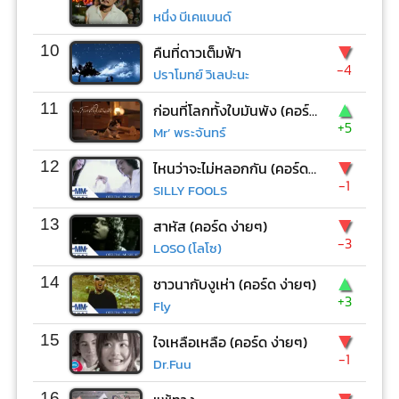
หนึ่ง บีเคแบนด์
▼
10
คืนที่ดาวเต็มฟ้า
-4
ปราโมทย์ วิเลปะนะ
▲
11
ก่อนที่โลกทั้งใบมันพัง (คอร์ด ง่ายๆ)
+5
Mr’ พระจันทร์
▼
12
ไหนว่าจะไม่หลอกกัน (คอร์ด ง่ายๆ)
-1
SILLY FOOLS
▼
13
สาหัส (คอร์ด ง่ายๆ)
-3
LOSO (โลโซ)
▲
14
ชาวนากับงูเห่า (คอร์ด ง่ายๆ)
+3
Fly
▼
15
ใจเหลือเหลือ (คอร์ด ง่ายๆ)
-1
Dr.Fuu
▼
16