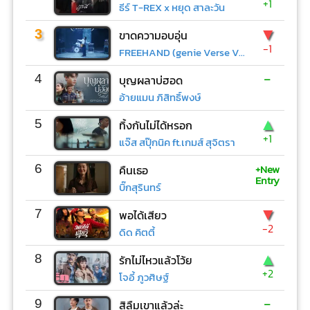
+1
ธีร์ T-REX x หยุด สาละวัน
▼
3
ขาดความอบอุ่น
-1
FREEHAND (genie Verse Vol.1)
-
4
บุญผลาบ่ฮอด
อ้ายแมน ภิสิทธิ์พงษ์
▲
5
ทิ้งกันไม่ได้หรอก
+1
แจ๊ส สปุ๊กนิค ft.เกมส์ สุจิตรา
+New
6
คืนเธอ
Entry
บิ๊กสุรินทร์
▼
7
พอได้เสียว
-2
ดิด คิตตี้
▲
8
รักไม่ไหวแล้วโว้ย
+2
โจอี้ ภูวศิษฐ์
-
9
สิลืมเขาแล้วล่ะ