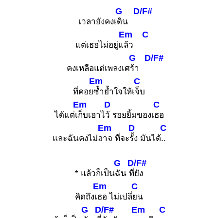
G
D/F#
เวลายังคงเ
ดิน
Em
C
แต่เธอไม่อยู่แ
ล้ว
G
D/F#
คงเหลือแต่เพลงเศ
ร้า
Em
C
ที่คอย
ซ้ำย้ำใจให้เ
จ็บ
Em
D
C
ได้แต่เ
ก็บเอาไ
ว้ รอยยิ้มของเ
ธอ
Em
D
C
และฉันคงไม่อ
าจ ที่จะ
รั้ง มันได้
..
G
D/F#
* แล้วก็เป็น
ฉัน ที่
ยัง
Em
C
คิดถึงเ
ธอ ไม่เปลี่
ยน
G
D/F#
Em
C