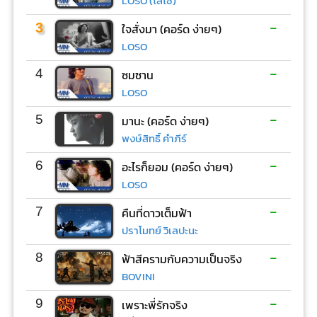
LOSO (โลโซ)
-
3
ใจสั่งมา (คอร์ด ง่ายๆ)
LOSO
-
4
ซมซาน
LOSO
-
5
มานะ (คอร์ด ง่ายๆ)
พงษ์สิทธิ์ คำภีร์
-
6
อะไรก็ยอม (คอร์ด ง่ายๆ)
LOSO
-
7
คืนที่ดาวเต็มฟ้า
ปราโมทย์ วิเลปะนะ
-
8
ฟ้าสีครามกับความเป็นจริง
BOVINI
-
9
เพราะพี่รักจริง