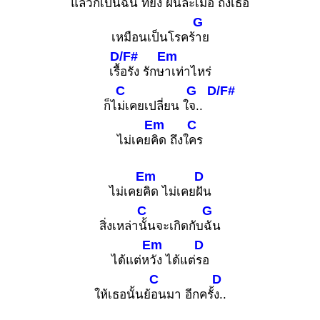
แล้วก็เป็น
ฉัน ที่
ยัง ฝันละเ
มอ ถึงเ
ธอ
G
เหมือนเป็นโรคร้
าย
D/F#
Em
เรื้
อรัง รักษ
าเท่าไหร่
C
G
D/F#
ก็ไ
ม่เคยเปลี่ยน ใ
จ..
Em
C
ไม่เคย
คิด ถึงใ
คร
Em
D
ไม่เคย
คิด ไม่เคย
ฝัน
C
G
สิ่งเหล่า
นั้นจะเกิดกับ
ฉัน
Em
D
ได้แต่ห
วัง ได้แต่
รอ
C
D
ให้เธอนั้นย้
อนมา อีกครั้
ง..