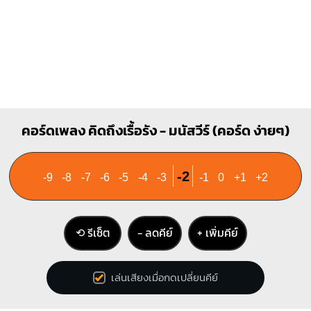
คอร์ดเพลง คิดถึงเรื้อรัง - มนัสวีร์ (คอร์ด ง่ายๆ)
-2
-9
-8
-7
-6
-5
-4
-3
-1
0
+1
+2
⟲ รีเซ็ต
− ลดคีย์
+ เพิ่มคีย์
เล่นเสียงเมื่อกดเปลี่ยนคีย์