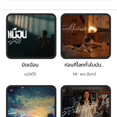
บิดเบือน
ก่อนที่โลกทั้งใบมันพัง
มนัสวีร์
Mr’ พระจันทร์