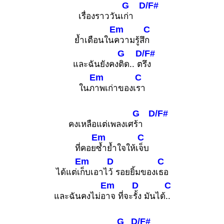
G
D/F#
เรื่องราววันเ
ก่า
Em
C
ย้ำเตือนใน
ความรู้สึ
ก
G
D/F#
และฉันยังคง
ติด.. ต
รึง
Em
C
ในภ
าพเก่าของเ
รา
G
D/F#
คงเหลือแต่เพลงเศ
ร้า
Em
C
ที่คอย
ซ้ำย้ำใจให้เ
จ็บ
Em
D
C
ได้แต่เ
ก็บเอาไ
ว้ รอยยิ้มของเ
ธอ
Em
D
C
และฉันคงไม่อ
าจ ที่จะ
รั้ง มันได้
..
G
D/F#