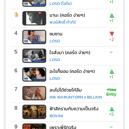
+1
LOSO (โลโซ)
▲
3
มานะ (คอร์ด ง่ายๆ)
+1
พงษ์สิทธิ์ คำภีร์
▼
4
ซมซาน
-2
LOSO
-
5
ใจสั่งมา (คอร์ด ง่ายๆ)
LOSO
▲
6
อะไรก็ยอม (คอร์ด ง่ายๆ)
+1
LOSO
+New
7
ลบไม่ได้ช่วยให้ลืม
Entry
INK WARUNTORN x BILLKIN
▲
8
ฟ้าสีครามกับความเป็นจริง
+5
BOVINI
-
9
เพราะพี่รักจริง