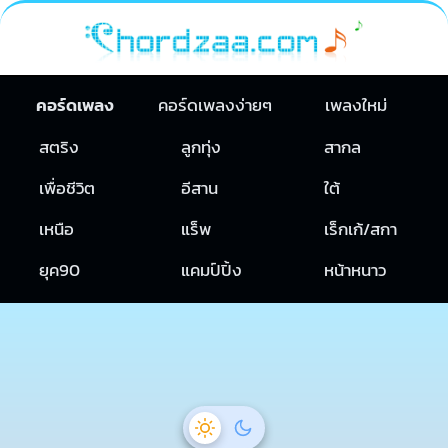
คอร์ดเพลง
คอร์ดเพลงง่ายๆ
เพลงใหม่
สตริง
ลูกทุ่ง
สากล
เพื่อชีวิต
อีสาน
ใต้
เหนือ
แร็พ
เร็กเก้/สกา
ยุค90
แคมป์ปิ้ง
หน้าหนาว