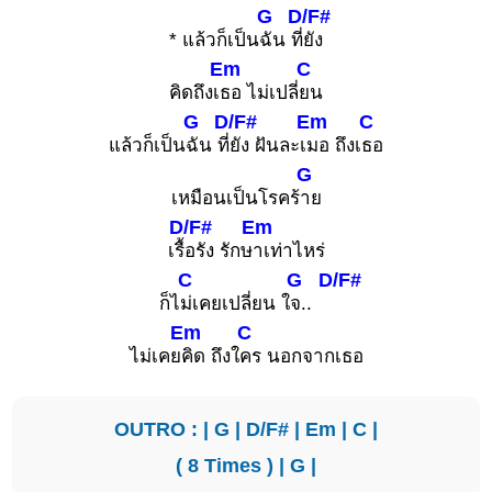
G
D/F#
* แล้วก็เป็น
ฉัน ที่
ยัง
Em
C
คิดถึงเ
ธอ ไม่เปลี่
ยน
G
D/F#
Em
C
แล้วก็เป็น
ฉัน ที่
ยัง ฝันละเ
มอ ถึงเ
ธอ
G
เหมือนเป็นโรคร้
าย
D/F#
Em
เรื้
อรัง รักษ
าเท่าไหร่
C
G
D/F#
ก็ไ
ม่เคยเปลี่ยน ใ
จ..
Em
C
ไม่เคย
คิด ถึงใ
คร นอกจากเธอ
OUTRO : |
G
|
D/F#
|
Em
|
C
|
( 8 Times ) |
G
|