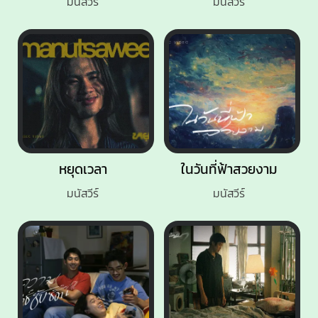
มนัสวีร์
มนัสวีร์
หยุดเวลา
ในวันที่ฟ้าสวยงาม
มนัสวีร์
มนัสวีร์