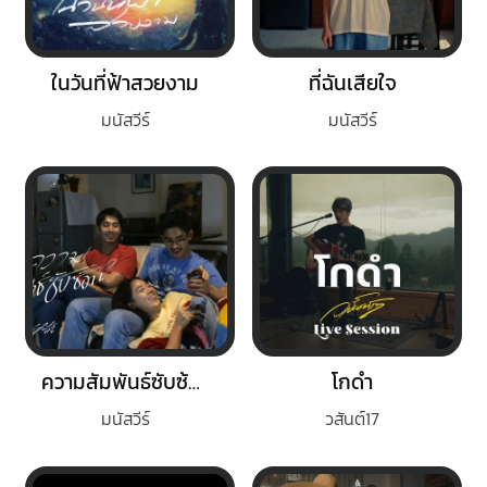
ในวันที่ฟ้าสวยงาม
ที่ฉันเสียใจ
มนัสวีร์
มนัสวีร์
ความสัมพันธ์ซับซ้อน
โกดำ
มนัสวีร์
วสันต์17