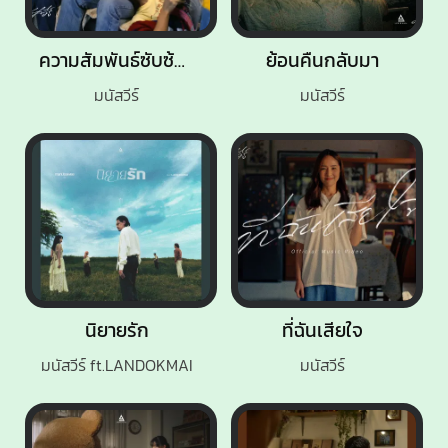
ความสัมพันธ์ซับซ้อน
ย้อนคืนกลับมา
มนัสวีร์
มนัสวีร์
นิยายรัก
ที่ฉันเสียใจ
มนัสวีร์ ft.LANDOKMAI
มนัสวีร์