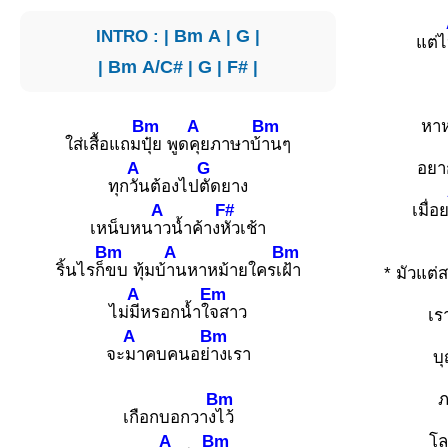
INTRO : |
Bm
A
|
G
|
แต่ไ
|
Bm
A/C#
|
G
|
F#
|
Bm
A
Bm
หาห
ใส่เสื้อแถม
ปุ๋ย พูด
คุยภาษาบ้
านๆ
A
G
อยา
ทุก
วันต้องไป
ตัดยาง
A
F#
เมื่อ
เหน็บหน
าวน้ำค้าง
หัวเช้า
Bm
A
Bm
ริ้นไรก็
ขบ ทุ้มบ้
านหาหม้ายใครเ
ฝ้า
* มัวแต่ส
A
Em
ไม่
มีหรอกน้ำใ
จสาว
เร
A
Bm
จะ
มาคบคนอย่
างเรา
บ
Bm
ภ
เกือกบอกวาง
ไว้
A
Bm
โล