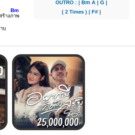
OUTRO : |
Bm
A
|
G
|
Bm
( 2 Times ) |
F#
|
สร้างภ
าพ
ราบ