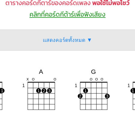
ตารางคอร์ดกีตาร์ของคอร์ดเพลง
พอใช้ไม่พอโชว์
คลิกที่คอร์ดกีต้าร์เพื่อฟังเสียง
แสดงคอร์ดทั้งหมด ▼
A
G
X
O
O
O
O
O
1
1
1
1
1
2
3
1
1
2
3
Em
D
F#m