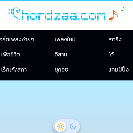
อร์ดเพลงง่ายๆ
เพลงใหม่
สตริง
เพื่อชีวิต
อีสาน
ใต้
เร็กเก้/สกา
ยุค90
แคมป์ปิ้ง