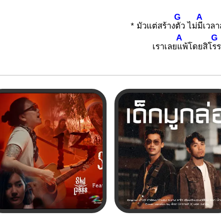
G
A
* มัวแต่สร้าง
ตัว ไม่
มีเวลา
A
G
เราเลย
แพ้โดยสิโ
ร