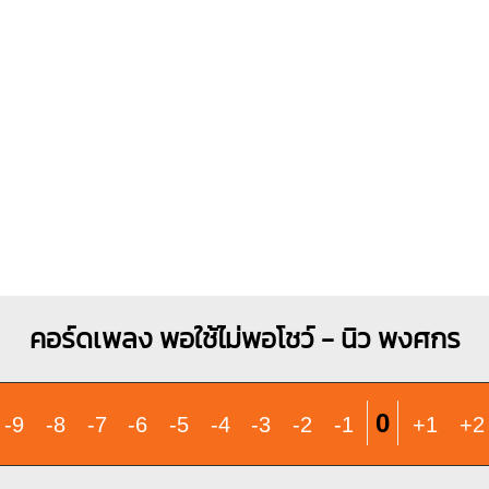
O
O
O
O
X
X
O
1
1
2
3
1
2
1
1
1
1
3
3
4
คอร์ดเพลง พอใช้ไม่พอโชว์ - นิว พงศกร
0
-9
-8
-7
-6
-5
-4
-3
-2
-1
+1
+2