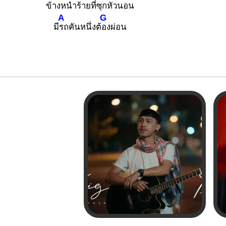
ข้างหนำร้
ายที่ซุก
หัวนอน
A
G
มี
รถคันหนึ่งต้
องผ่อน