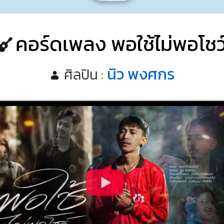
คอร์ดเพลง พอใช้ไม่พอโชว
นิว พงศกร
ศิลปิน :