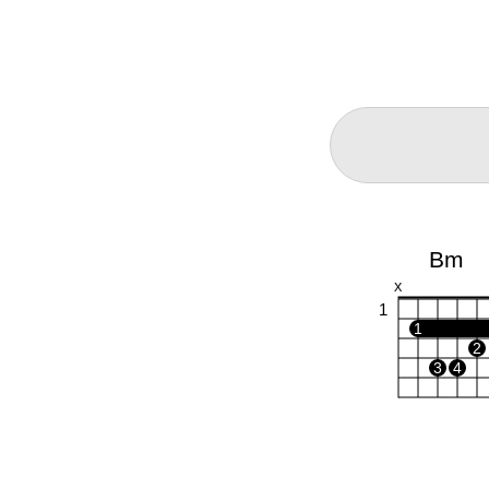
Bm
X
1
1
2
3
4