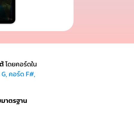
ต้
โดยคอร์ดใน
 G, คอร์ด F#,
บบมาตรฐาน