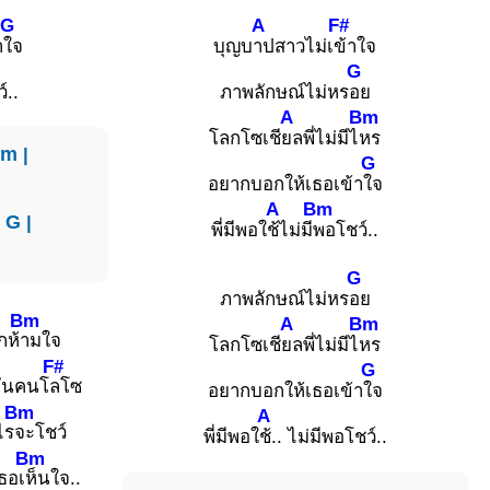
G
A
F#
า
ใจ
บุญบ
าปสาวไม่เ
ข้าใจ
G
์..
ภาพลักษณ์ไม่หร
อย
A
Bm
โลกโซเชี
ยลพี่ไม่มีไ
หร
Bm
|
G
อยากบอกให้เธอเข้า
ใจ
A
Bm
|
G
|
พี่มีพอใ
ช้ไม่มี
พอโชว์..
G
ภาพลักษณ์ไม่หร
อย
Bm
A
Bm
กห้
ามใจ
โลกโซเชี
ยลพี่ไม่มีไ
หร
F#
G
ันคนโ
ลโซ
อยากบอกให้เธอเข้า
ใจ
Bm
A
ไร
จะโชว์
พี่มีพอใ
ช้.. ไม่มีพอโชว์..
Bm
ธอเ
ห็นใจ..