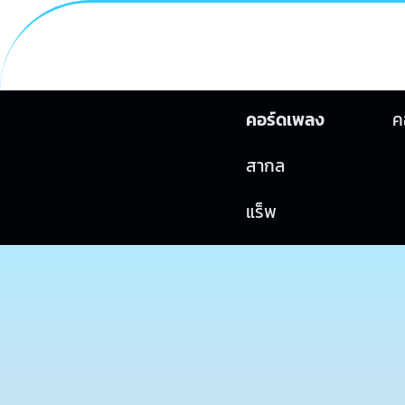
คอร์ดเพลง
ค
สากล
แร็พ