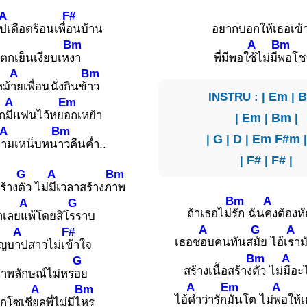
A
F#
ปเดือดร้อนเพื่
อนบ้าน
อยากบอกให้เธอเข้
Bm
A
Bm
ตกเย็นเงียบเห
งา
พี่มีพอใ
ช้ไม่มี
พอโชว
A
Bm
ม้
ายเพื่อนนั่งกินข้
าว
INSTRU : |
Em
|
A
Em
ก
มีแฟนไว้หย
อกเหย้า
|
Em
|
Bm
|
A
Bm
|
G
|
D
|
Em
F#m
ย
ามเหน็บหน
าวคืนค่ำ..
|
F#
|
F#
|
G
A
Bm
ร้าง
ตัว ไม่
มีเวลาสร้างภ
าพ
Bm
A
A
G
ถ้าเธอไม่
รัก ฉัน
คงต้องหั
าเลย
แพ้โดยสิโ
รราบ
A
G
A
A
F#
เธอช
อบคนทันส
มัย ไอ้เ
ราม
ุญบ
าปสาวไม่เ
ข้าใจ
Bm
A
G
สร้างเนื้อสร้าง
ตัว ไม่
มีอะ
าพลักษณ์ไม่หร
อย
A
Em
A
A
Bm
ไอ้
คำว่ารัก
มันโต ไม่
พอให้เ
กโซเชี
ยลพี่ไม่มีไ
หร