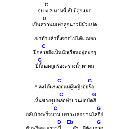
C
จบ
ม.3 มาหนึ่งปี มีลูกแฝด
G
เป็นส
าวนมเท่าลูกนาวมีผัวแปด
เขาทำแล้วทิ้งจากไปได้แรงอก
C
ปีกล
ายยังเป็นนักเรียนอยู่หยกๆ
G
ปี
นี้กอดลูกร้องครางน้ำตาตก
C
G
* คงได้แรง
อกแม่ผู้หญิงอ้อ
ร้อ
C
G
เห็นชายรูปห
ล่อทำยวนย่อบัด
สี
C
G
กลับโรงพริ้วบ
าน เพราะเธอชานโล
กีย์
D
Eb
G
พันพรื่อละคราว
นี้..
อ๊า.. อีตุ้งแก
วด