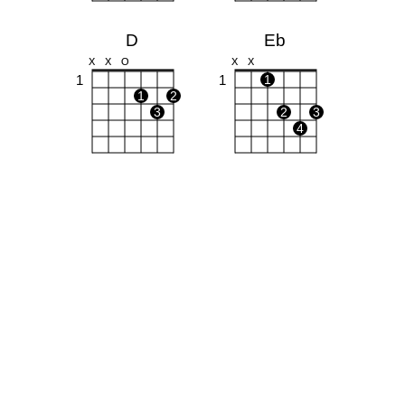
D
Eb
X
X
O
X
X
1
1
1
1
2
3
2
3
4