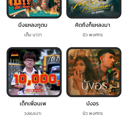
มึงแหลงกูตบ
คิดถึงก็แหลงมา
เต็ม นาวา
นิว พงศกร
เด็กเพื่อนเพ
บังอร
วงแบเบาะ
นิว พงศกร