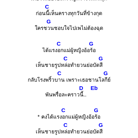
C
ก่อน
นี้เห็นครางทุกวันที่ข้างกุด
G
ใครช
วนชอบใจไปเพไม่ต้องฉุด
C
G
ได้แรง
อกแม่ผู้หญิงอ้อ
ร้อ
C
G
เห็นชายรูปห
ล่อทำยวนย่อบัด
สี
C
G
กลับโรงพริ้วบ
าน เพราะเธอชานโล
กีย์
D
Eb
พันพรื่อละคราว
นี้..
C
G
* คงได้แรง
อกแม่ผู้หญิงอ้อ
ร้อ
C
G
เห็นชายรูปห
ล่อทำยวนย่อบัด
สี