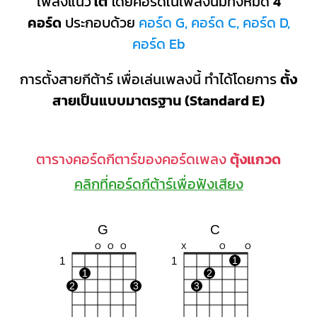
เพลงแนว
ใต้
โดยคอร์ดในเพลงนี้มีทั้งหมด
4
คอร์ด
ประกอบด้วย
คอร์ด G, คอร์ด C, คอร์ด D,
คอร์ด Eb
การตั้งสายกีต้าร์ เพื่อเล่นเพลงนี้ ทำได้โดยการ
ตั้ง
สายเป็นแบบมาตรฐาน (Standard E)
ตารางคอร์ดกีตาร์ของคอร์ดเพลง
ตุ้งแกวด
คลิกที่คอร์ดกีต้าร์เพื่อฟังเสียง
G
C
O
O
O
X
O
O
1
1
1
1
2
2
3
3