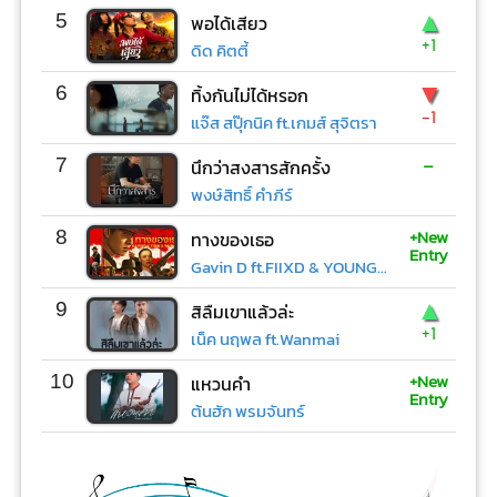
▲
5
พอได้เสียว
+1
ดิด คิตตี้
▼
6
ทิ้งกันไม่ได้หรอก
-1
แจ๊ส สปุ๊กนิค ft.เกมส์ สุจิตรา
-
7
นึกว่าสงสารสักครั้ง
พงษ์สิทธิ์ คำภีร์
+New
8
ทางของเธอ
Entry
Gavin D ft.FIIXD & YOUNGOHM
▲
9
สิลืมเขาแล้วล่ะ
+1
เน็ค นฤพล ft.Wanmai
+New
10
แหวนคำ
Entry
ต้นฮัก พรมจันทร์