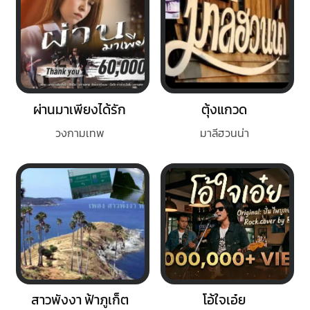
ผ่านมาเพียงได้รัก
ตุ้งแกวด
วงกามเทพ
มาลีฮวนน่า
สาวพังงา ฟ้าภูเก็ต
โอ้ใจเอ๋ย