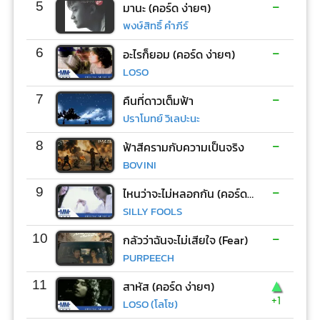
-
5
มานะ (คอร์ด ง่ายๆ)
พงษ์สิทธิ์ คำภีร์
-
6
อะไรก็ยอม (คอร์ด ง่ายๆ)
LOSO
-
7
คืนที่ดาวเต็มฟ้า
ปราโมทย์ วิเลปะนะ
-
8
ฟ้าสีครามกับความเป็นจริง
BOVINI
-
9
ไหนว่าจะไม่หลอกกัน (คอร์ด ง่ายๆ)
SILLY FOOLS
-
10
กลัวว่าฉันจะไม่เสียใจ (Fear)
PURPEECH
▲
11
สาหัส (คอร์ด ง่ายๆ)
+1
LOSO (โลโซ)