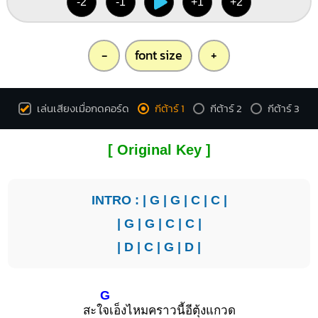
-2
-1
+1
+2
-
font size
+
เล่นเสียงเมื่อกดคอร์ด
กีต้าร์ 1
กีต้าร์ 2
กีต้าร์ 3
[ Original Key ]
INTRO : |
G
|
G
|
C
|
C
|
|
G
|
G
|
C
|
C
|
|
D
|
C
|
G
|
D
|
G
สะใ
จเอ็งไหมคราวนี้อีตุ้งแกวด