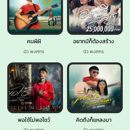
คนผีผี
อยากมีก็ต้องสร้าง
นิว พงศกร
นิว พงศกร
พอใช้ไม่พอโชว์
คิดถึงก็แหลงมา
นิว พงศกร
นิว พงศกร