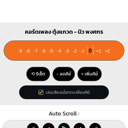
คอร์ดเพลง ตุ้งแกวด - นิว พงศกร
0
-9
-8
-7
-6
-5
-4
-3
-2
-1
+1
+2
⟲ รีเซ็ต
− ลดคีย์
+ เพิ่มคีย์
เล่นเสียงเมื่อกดเปลี่ยนคีย์
Auto Scroll :