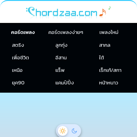
คอร์ดเพลง
คอร์ดเพลงง่ายๆ
เพลงใหม่
สตริง
ลูกทุ่ง
สากล
เพื่อชีวิต
อีสาน
ใต้
เหนือ
แร็พ
เร็กเก้/สกา
ยุค90
แคมป์ปิ้ง
หน้าหนาว