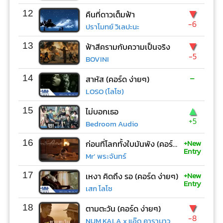
▼
12
คืนที่ดาวเต็มฟ้า
-6
ปราโมทย์ วิเลปะนะ
▼
13
ฟ้าสีครามกับความเป็นจริง
-5
BOVINI
-
14
สาหัส (คอร์ด ง่ายๆ)
LOSO (โลโซ)
▲
15
ไม่บอกเธอ
+5
Bedroom Audio
+New
16
ก่อนที่โลกทั้งใบมันพัง (คอร์ด ง่ายๆ)
Entry
Mr’ พระจันทร์
+New
17
เหงา คิดถึง รอ (คอร์ด ง่ายๆ)
Entry
เสก โลโซ
▼
18
ตามตะวัน (คอร์ด ง่ายๆ)
-8
NUM KALA x แอ๊ด คาราบาว