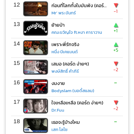
▼
12
ก่อนที่โลกทั้งใบมันพัง (คอร์ด ง่ายๆ)
-1
Mr’ พระจันทร์
▲
13
ย้ายป่า
+1
คณะขวัญใจ ft.หงา คาราวาน
▲
14
เพราะพี่รักจริง
+5
หนึ่ง บีเคแบนด์
▼
15
เสมอ (คอร์ด ง่ายๆ)
-2
พงษ์สิทธิ์ คำภีร์
-
16
งมงาย
Bodyslam (บอดี้สแลม)
▼
17
ใจเหลือเหลือ (คอร์ด ง่ายๆ)
-2
Dr.Fuu
-
18
เธอจะรู้บ้างไหม
เสก โลโซ