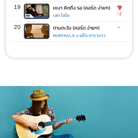
▼
19
เหงา คิดถึง รอ (คอร์ด ง่ายๆ)
-2
เสก โลโซ
-
20
ตามตะวัน (คอร์ด ง่ายๆ)
NUM KALA x แอ๊ด คาราบาว