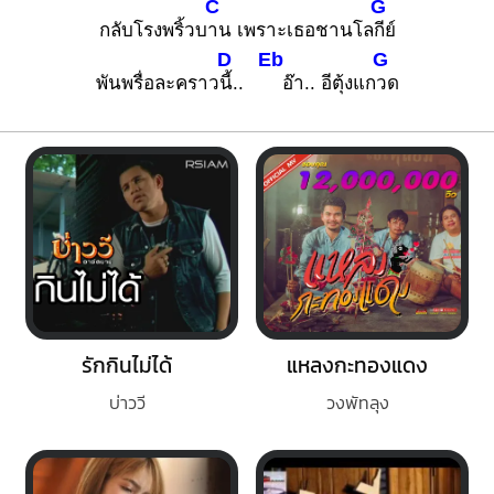
C
G
กลับโรงพริ้วบ
าน เพราะเธอชานโล
กีย์
D
Eb
G
พันพรื่อละคราว
นี้..
อ๊า.. อีตุ้งแก
วด
รักกินไม่ได้
แหลงกะทองแดง
บ่าววี
วงพัทลุง