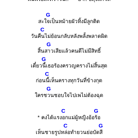
G
สะใ
จเป็นหม้ายผัวทิ้งมีลูกติด
C
วันคื
นไม่ย้อนกลับหลังพลั้งพลาดผิด
G
สิ้นส
าวเสียแล้วคนดีไม่มีสิทธิ์
G
เดี๋ยว
นี้เธอร้องครวญครางไม่สิ้นสุด
C
ก่อน
นี้เห็นครางทุกวันที่ข้างกุด
G
ใครช
วนชอบใจไปเพไม่ต้องฉุด
C
G
* คงได้แรง
อกแม่ผู้หญิงอ้อ
ร้อ
C
G
เห็นชายรูปห
ล่อทำยวนย่อบัด
สี