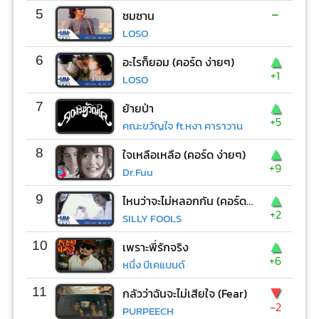
-
5
ซมซาน
LOSO
▲
6
อะไรก็ยอม (คอร์ด ง่ายๆ)
+1
LOSO
▲
7
ย้ายป่า
+5
คณะขวัญใจ ft.หงา คาราวาน
▲
8
ใจเหลือเหลือ (คอร์ด ง่ายๆ)
+9
Dr.Fuu
▲
9
ไหนว่าจะไม่หลอกกัน (คอร์ด ง่ายๆ)
+2
SILLY FOOLS
▲
10
เพราะพี่รักจริง
+6
หนึ่ง บีเคแบนด์
▼
11
กลัวว่าฉันจะไม่เสียใจ (Fear)
-2
PURPEECH