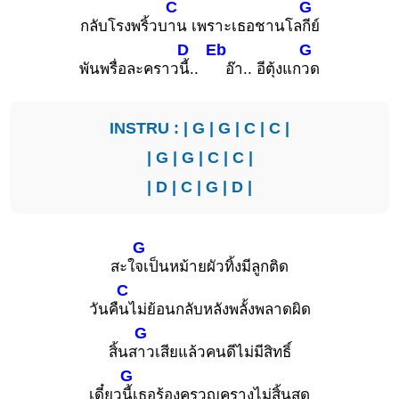
C
G
กลับโรงพริ้วบ
าน เพราะเธอชานโล
กีย์
D
Eb
G
พันพรื่อละคราว
นี้..
อ๊า.. อีตุ้งแก
วด
INSTRU : |
G
|
G
|
C
|
C
|
|
G
|
G
|
C
|
C
|
|
D
|
C
|
G
|
D
|
G
สะใ
จเป็นหม้ายผัวทิ้งมีลูกติด
C
วันคื
นไม่ย้อนกลับหลังพลั้งพลาดผิด
G
สิ้นส
าวเสียแล้วคนดีไม่มีสิทธิ์
G
เดี๋ยว
นี้เธอร้องครวญครางไม่สิ้นสุด