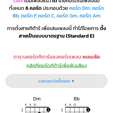
เว่อร์
เป็นเพลงแนว
ใต้
โดยคอร์ดในเพลงนี้มี
ทั้งหมด
6 คอร์ด
ประกอบด้วย
คอร์ด Dm, คอร์ด
Bb, คอร์ด F, คอร์ด C, คอร์ด Gm, คอร์ด Am
การตั้งสายกีต้าร์ เพื่อเล่นเพลงนี้ ทำได้โดยการ
ตั้ง
สายเป็นแบบมาตรฐาน (Standard E)
ตารางคอร์ดกีตาร์ของคอร์ดเพลง
คนเบล้อ
คลิกที่คอร์ดกีต้าร์เพื่อฟังเสียง
แสดงคอร์ดทั้งหมด ▼
Dm
Bb
X
X
O
X
X
O
1
1
1
1