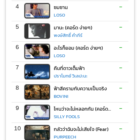
-
4
ซมซาน
LOSO
-
5
มานะ (คอร์ด ง่ายๆ)
พงษ์สิทธิ์ คำภีร์
-
6
อะไรก็ยอม (คอร์ด ง่ายๆ)
LOSO
-
7
คืนที่ดาวเต็มฟ้า
ปราโมทย์ วิเลปะนะ
-
8
ฟ้าสีครามกับความเป็นจริง
BOVINI
-
9
ไหนว่าจะไม่หลอกกัน (คอร์ด ง่ายๆ)
SILLY FOOLS
-
10
กลัวว่าฉันจะไม่เสียใจ (Fear)
PURPEECH