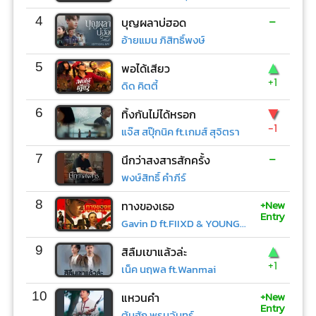
-
4
บุญผลาบ่ฮอด
อ้ายแมน ภิสิทธิ์พงษ์
▲
5
พอได้เสียว
+1
ดิด คิตตี้
▼
6
ทิ้งกันไม่ได้หรอก
-1
แจ๊ส สปุ๊กนิค ft.เกมส์ สุจิตรา
-
7
นึกว่าสงสารสักครั้ง
พงษ์สิทธิ์ คำภีร์
+New
8
ทางของเธอ
Entry
Gavin D ft.FIIXD & YOUNGOHM
▲
9
สิลืมเขาแล้วล่ะ
+1
เน็ค นฤพล ft.Wanmai
+New
10
แหวนคำ
Entry
ต้นฮัก พรมจันทร์