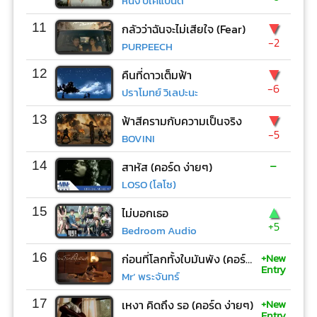
หนึ่ง บีเคแบนด์
▼
11
กลัวว่าฉันจะไม่เสียใจ (Fear)
-2
PURPEECH
▼
12
คืนที่ดาวเต็มฟ้า
-6
ปราโมทย์ วิเลปะนะ
▼
13
ฟ้าสีครามกับความเป็นจริง
-5
BOVINI
-
14
สาหัส (คอร์ด ง่ายๆ)
LOSO (โลโซ)
▲
15
ไม่บอกเธอ
+5
Bedroom Audio
+New
16
ก่อนที่โลกทั้งใบมันพัง (คอร์ด ง่ายๆ)
Entry
Mr’ พระจันทร์
+New
17
เหงา คิดถึง รอ (คอร์ด ง่ายๆ)
Entry