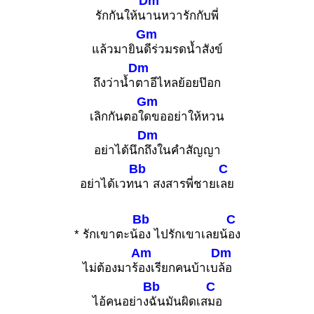
Dm
รักกันให้น
านหวารักกับพี่
Gm
แล้วมายิน
ดีร่วมรดน้ำสังข์
Dm
ถึงว่าน้ำ
ตาอีไหลย้อยป๊อก
Gm
เลิกกันตอใ
ดขออย่าให้หวน
Dm
อย่าได้นึก
ถึงในคำสัญญา
Bb
C
อย่าได้เวท
นา สงสารพี่ชายเ
ลย
Bb
C
* รักเขาตะน้
อง ไปรักเขาเลยน้
อง
Am
Dm
ไม่ต้องมาร้
องเรียกคนบ้าเบ
ล้อ
Bb
C
ไอ้คนอย่าง
ฉันมันผิดเส
มอ