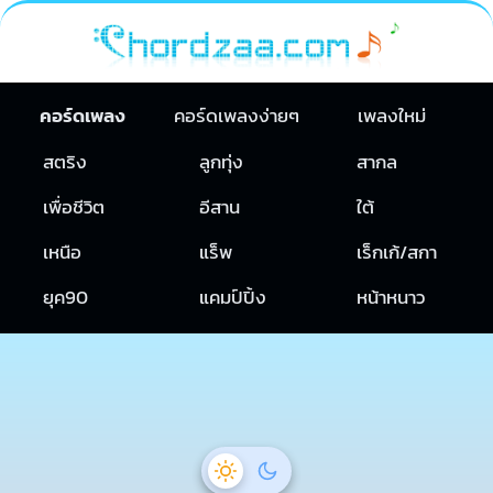
คอร์ดเพลง
คอร์ดเพลงง่ายๆ
เพลงใหม่
สตริง
ลูกทุ่ง
สากล
เพื่อชีวิต
อีสาน
ใต้
เหนือ
แร็พ
เร็กเก้/สกา
ยุค90
แคมป์ปิ้ง
หน้าหนาว