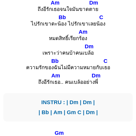
Am
Dm
ถึงอีรักเ
ธอจนใจมันขาดต
าย
Bb
C
ไปรักเขาตะน้
อง ไปรักเขาเลยน้
อง
Am
หมดสิทธิ์เรียกร้
อง
Dm
เพราะว่าคนบ้าคนเบ
ล้อ
Bb
C
ความรักของ
ฉันไม่มีความหมายกับเ
ธอ
Am
Dm
ถึงอีรักเ
ธอ.. คนเบล้ออย่าง
พี่
INSTRU : |
Dm
|
Dm
|
|
Bb
|
Am
|
Gm
C
|
Dm
|
Gm