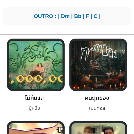
OUTRO : |
Dm
|
Bb
|
F
|
C
|
ไม่หันแล
คนถูกของ
มู๋หนึ่ง
เมนทอล