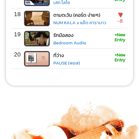
เสก โลโซ
▼
18
ตามตะวัน (คอร์ด ง่ายๆ)
-8
NUM KALA x แอ๊ด คาราบาว
+New
19
รักมือสอง
Entry
Bedroom Audio
+New
20
ที่ว่าง
Entry
PAUSE (พอส)