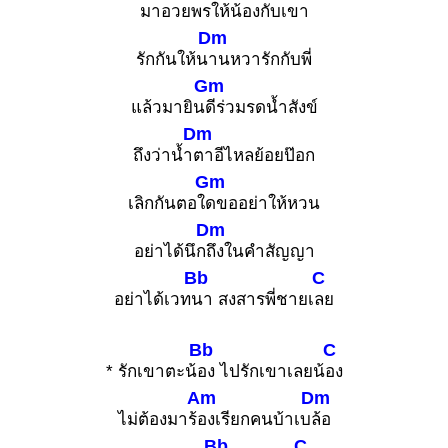
มาอวย
พรให้น้องกับเขา
Dm
รักกันให้น
านหวารักกับพี่
Gm
แล้วมายิน
ดีร่วมรดน้ำสังข์
Dm
ถึงว่าน้ำ
ตาอีไหลย้อยป๊อก
Gm
เลิกกันตอใ
ดขออย่าให้หวน
Dm
อย่าได้นึก
ถึงในคำสัญญา
Bb
C
อย่าได้เวท
นา สงสารพี่ชายเ
ลย
Bb
C
* รักเขาตะน้
อง ไปรักเขาเลยน้
อง
Am
Dm
ไม่ต้องมาร้
องเรียกคนบ้าเบ
ล้อ
Bb
C