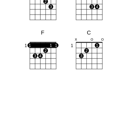
2
3
3
4
F
C
X
O
O
1
1
1
1
1
1
2
2
3
4
3
Gm
Am
O
O
X
O
O
1
1
1
1
2
3
2
3
4