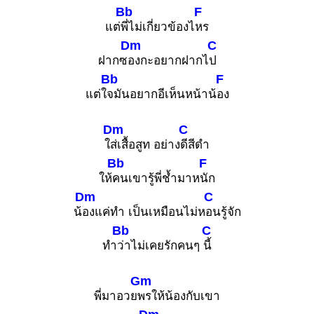
Bb
F
แต่
พี่ไม่เกี่ยวข้องไ
หร
Dm
C
ฝากซ
องกะอยากฝากไ
ป
Bb
F
แต่ใ
จมันอยากอีเห็นหน้าน้
อง
Dm
C
ใ
ส่เสื้อสูท อย่าง
ดีสีดำ
Bb
F
ให้
คนเขารู้พี่ช้ำมาห
นัก
Dm
C
น้
องแค่ทำ เป็นเหมือนไม่ห
อนรู้จัก
Bb
C
ทำ
ว่าไม่เคยรักคนๆ
นี้
Gm
พี่มาอวย
พรให้น้องกับเขา