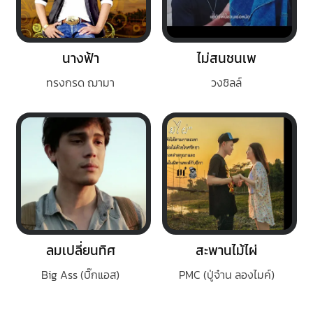
นางฟ้า
ไม่สนชนเพ
ทรงกรด ฌามา
วงชิลล์
ลมเปลี่ยนทิศ
สะพานไม้ไผ่
Big Ass (บิ๊กแอส)
PMC (ปู่จ๋าน ลองไมค์)