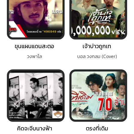
ขุนแผนแดนสะตอ
เจ้าบ่าวถูกเท
วงพาโล
บอล วงกลม (Cover)
คิดจะจีบนางฟ้า
ตรงที่เดิม