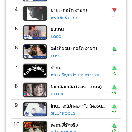
▼
4
มานะ (คอร์ด ง่ายๆ)
-1
พงษ์สิทธิ์ คำภีร์
-
5
ซมซาน
LOSO
▲
6
อะไรก็ยอม (คอร์ด ง่ายๆ)
+1
LOSO
▲
7
ย้ายป่า
+5
คณะขวัญใจ ft.หงา คาราวาน
▲
8
ใจเหลือเหลือ (คอร์ด ง่ายๆ)
+9
Dr.Fuu
▲
9
ไหนว่าจะไม่หลอกกัน (คอร์ด ง่ายๆ)
+2
SILLY FOOLS
▲
10
เพราะพี่รักจริง
+6