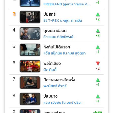
+1
FREEHAND (genie Verse Vol.1)
▲
3
บ่มีสิทธิ์
+2
ธีร์ T-REX x หยุด สาละวัน
▲
4
บุญผลาบ่ฮอด
+3
อ้ายแมน ภิสิทธิ์พงษ์
▲
5
ทิ้งกันไม่ได้หรอก
+1
แจ๊ส สปุ๊กนิค ft.เกมส์ สุจิตรา
▼
6
พอได้เสียว
-2
ดิด คิตตี้
▲
7
นึกว่าสงสารสักครั้ง
+1
พงษ์สิทธิ์ คำภีร์
▲
8
บ่สมนาง
+1
แซม ธวัชชัย ft.เบนซ์ ปรีชา
+New
9
you and me