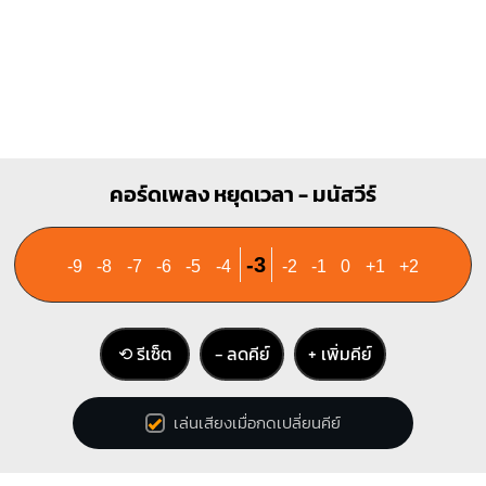
คอร์ดเพลง หยุดเวลา - มนัสวีร์
-3
-9
-8
-7
-6
-5
-4
-2
-1
0
+1
+2
⟲ รีเซ็ต
− ลดคีย์
+ เพิ่มคีย์
เล่นเสียงเมื่อกดเปลี่ยนคีย์