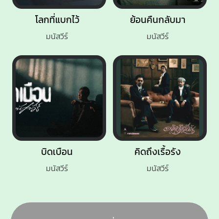
โลกที่แบกไว้
ย้อนคืนกลับมา
มนัสวีร์
มนัสวีร์
บิดเบือน
คิดถึงเรื้อรัง
มนัสวีร์
มนัสวีร์