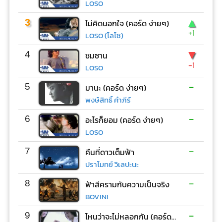
LOSO
▲
3
ไม่คิดนอกใจ (คอร์ด ง่ายๆ)
+1
LOSO (โลโซ)
▼
4
ซมซาน
-1
LOSO
-
5
มานะ (คอร์ด ง่ายๆ)
พงษ์สิทธิ์ คำภีร์
-
6
อะไรก็ยอม (คอร์ด ง่ายๆ)
LOSO
-
7
คืนที่ดาวเต็มฟ้า
ปราโมทย์ วิเลปะนะ
-
8
ฟ้าสีครามกับความเป็นจริง
BOVINI
-
9
ไหนว่าจะไม่หลอกกัน (คอร์ด ง่ายๆ)