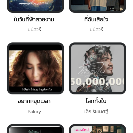
ในวันที่ฟ้าสวยงาม
ที่ฉันเสียใจ
มนัสวีร์
มนัสวีร์
อยากหยุดเวลา
โลกทั้งใบ
Palmy
เล็ก รัชเมศฐ์
เพลงใหม่