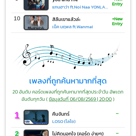
Entry
แกนฮาว่า ft.Noi Naa YONLAPA
+New
10
สิลืมเขาแล้วล่ะ
Entry
เน็ค นฤพล ft.Wanmai
เพลงที่ถูกค้นหามากที่สุด
20 อันดับ คอร์ดเพลงที่ถูกค้นหามากที่สุดประจำวัน อัพเดท
อันดับทุกวัน (
ข้อมูลวันที่ 06/08/2569 | 20:00
)
-
1
คืนจันทร์
LOSO (โลโซ)
-
2
ไม่คิดนอกใจ (คอร์ด ง่ายๆ)