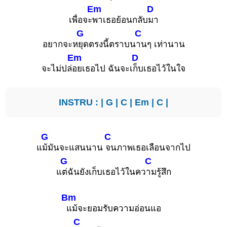
Em
D
เพื่อจะ
พาเธอย้อนกลับ
มา
G
C
อยากจะห
ยุดตรงนี้ตราบน
านๆ เท่านาน
Em
D
จะไม่ปล่
อยเธอไป ฉันจะเ
ก็บเธอไว้ในใจ
INSTRU : |
G
|
C
|
Em
|
C
|
G
C
แ
ม้มันจะแสนนาน
จนภาพเธอเลือนจากไป
G
C
แ
ต่ฉันยังเก็บเธอไว้ในคว
ามรู้สึก
Bm
แม้จะยอมรับความอ่อนแอ
C