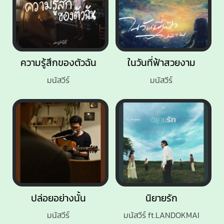
ความรู้สึกของตัวฉัน
ในวันที่ฟ้าสวยงาม
มนัสวีร์
มนัสวีร์
ปล่อยอย่างนั้น
นิยายรัก
มนัสวีร์
มนัสวีร์ ft.LANDOKMAI