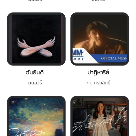
ฉันยินดี
ปาฏิหาริย์
มนัสวีร์
กบ ทรงสิทธิ์