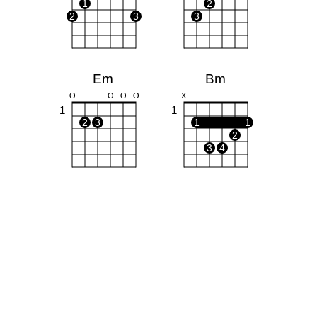
1
2
2
3
3
Em
Bm
O
O
O
O
X
1
1
2
3
1
1
2
3
4
D
X
X
O
1
1
2
3