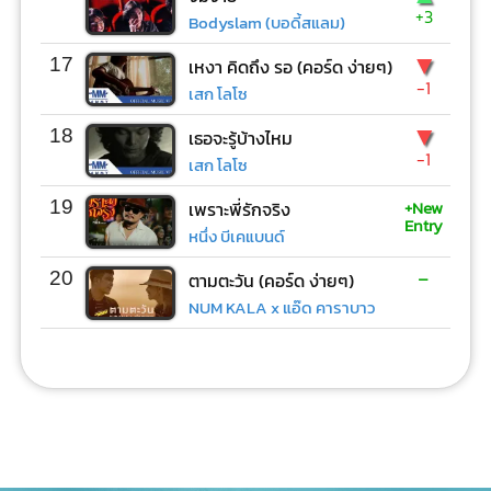
+3
Bodyslam (บอดี้สแลม)
▼
17
เหงา คิดถึง รอ (คอร์ด ง่ายๆ)
-1
เสก โลโซ
▼
18
เธอจะรู้บ้างไหม
-1
เสก โลโซ
+New
19
เพราะพี่รักจริง
Entry
หนึ่ง บีเคแบนด์
-
20
ตามตะวัน (คอร์ด ง่ายๆ)
NUM KALA x แอ๊ด คาราบาว