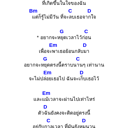
ที่เกิดขึ้นในใจของฉัน
Bm
C
D
แต่ก็รู้ไม่มีวัน ที่จะ
ลบเธอจา
กใจ
G
C
* อยากจะห
ยุดเวลาไว้ก่
อน
Em
D
เพื่อจะ
พาเธอย้อนกลับ
มา
G
C
อยากจะห
ยุดตรงนี้ตราบน
านๆ เท่านาน
Em
D
จะไม่ปล่
อยเธอไป ฉันจะเ
ก็บเธอไว้
Em
และแ
ม้เวลาจะผ่านไปเท่าไหร่
D
ตัว
ฉันยังคงจะติดอยู่ตรงนี้
C
D
อยู่กับก
าลเวลา ที่มันยังห
มุนวน