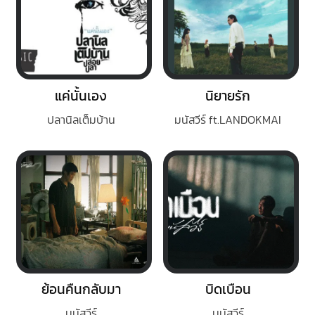
แค่นั้นเอง
นิยายรัก
ปลานิลเต็มบ้าน
มนัสวีร์ ft.LANDOKMAI
ย้อนคืนกลับมา
บิดเบือน
มนัสวีร์
มนัสวีร์