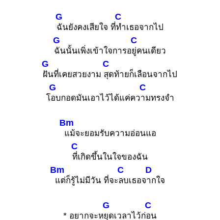
G
C
ฉันยังคงเสียใจ ที่
ทำเธอจากไป
G
C
ฉันนั้นเพิ่งเข้าใจการอ
ยู่คนเดียว
G
C
ฝันที่เคยสวยงาม
สุดท้ายก็เลือนจากไป
G
C
โ
อบกอดมันเอาไว้ได้แค่คว
ามทรงจำ
Bm
แม้จะยอมรับความอ่อนแอ
C
ที่เกิดขึ้นในใจของฉัน
Bm
C
D
แต่ก็รู้ไม่มีวัน ที่จะ
ลบเธอจ
ากใจ
G
C
* อยากจะห
ยุดเวลาไว้ก่
อน