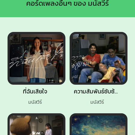
คอร์ดเพลงอื่นๆ ของ มนัสวีร์
ที่ฉันเสียใจ
ความสัมพันธ์ซับซ้อน
มนัสวีร์
มนัสวีร์