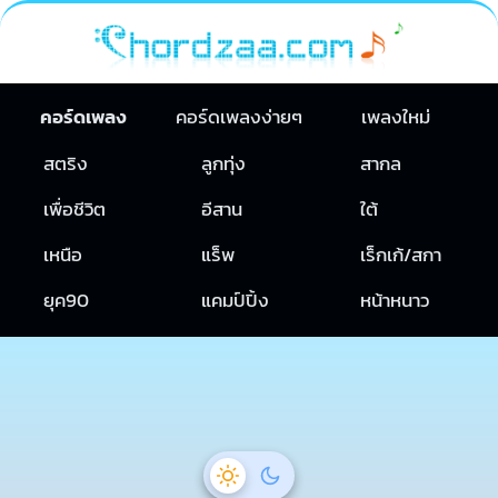
คอร์ดเพลง
คอร์ดเพลงง่ายๆ
เพลงใหม่
สตริง
ลูกทุ่ง
สากล
เพื่อชีวิต
อีสาน
ใต้
เหนือ
แร็พ
เร็กเก้/สกา
ยุค90
แคมป์ปิ้ง
หน้าหนาว