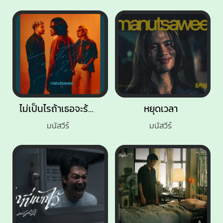
ไม่เป็นไรถ้าเธอจะร้องไห้
หยุดเวลา
มนัสวีร์
มนัสวีร์