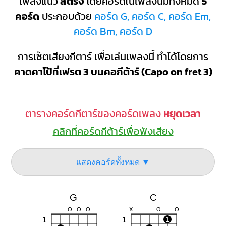
เพลงแนว
สตริง
โดยคอร์ดในเพลงนี้มีทั้งหมด
5
คอร์ด
ประกอบด้วย
คอร์ด G, คอร์ด C, คอร์ด Em,
คอร์ด Bm, คอร์ด D
การเซ็ตเสียงกีตาร์ เพื่อเล่นเพลงนี้ ทำได้โดยการ
คาดคาโป้ที่เฟรต 3 บนคอกีต้าร์ (Capo on fret 3)
ตารางคอร์ดกีตาร์ของคอร์ดเพลง
หยุดเวลา
คลิกที่คอร์ดกีต้าร์เพื่อฟังเสียง
แสดงคอร์ดทั้งหมด ▼
G
C
O
O
O
X
O
O
1
1
1