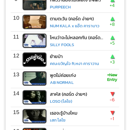
+4
PURPEECH
▲
10
ตามตะวัน (คอร์ด ง่ายๆ)
+8
NUM KALA x แอ๊ด คาราบาว
▲
11
ไหนว่าจะไม่หลอกกัน (คอร์ด ง่ายๆ)
+5
SILLY FOOLS
▲
12
ย้ายป่า
+3
คณะขวัญใจ ft.หงา คาราวาน
+New
13
พูดไม่ค่อยเก่ง
Entry
AB NORMAL
▼
14
สาหัส (คอร์ด ง่ายๆ)
-6
LOSO (โลโซ)
▼
15
เธอจะรู้บ้างไหม
-1
เสก โลโซ