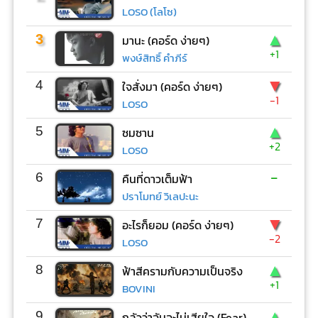
LOSO (โลโซ)
▲
3
มานะ (คอร์ด ง่ายๆ)
+1
พงษ์สิทธิ์ คำภีร์
▼
4
ใจสั่งมา (คอร์ด ง่ายๆ)
-1
LOSO
▲
5
ซมซาน
+2
LOSO
-
6
คืนที่ดาวเต็มฟ้า
ปราโมทย์ วิเลปะนะ
▼
7
อะไรก็ยอม (คอร์ด ง่ายๆ)
-2
LOSO
▲
8
ฟ้าสีครามกับความเป็นจริง
+1
BOVINI
▲
9
กลัวว่าฉันจะไม่เสียใจ (Fear)