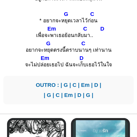
G
C
* อยากจะห
ยุดเวลาไว้ก่
อน
Em
C
D
เพื่อจะ
พาเธอย้อนกลับ
มา..
G
C
อยากจะห
ยุดตรงนี้ตราบน
านๆ เท่านาน
Em
D
จะไม่ปล่
อยเธอไป ฉันจะเ
ก็บเธอไว้ในใจ
OUTRO : |
G
|
C
|
Em
|
D
|
|
G
|
C
|
Em
|
D
|
G
|