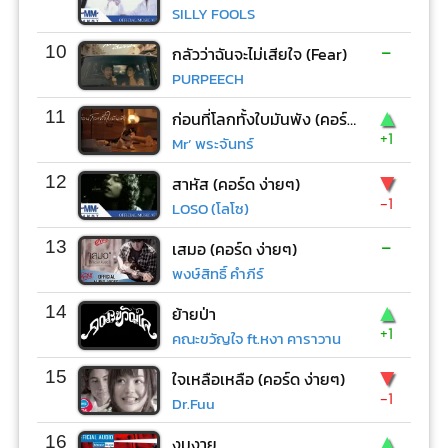
SILLY FOOLS
-
10
กลัวว่าฉันจะไม่เสียใจ (Fear)
PURPEECH
▲
11
ก่อนที่โลกทั้งใบมันพัง (คอร์ด ง่ายๆ)
+1
Mr’ พระจันทร์
▼
12
สาหัส (คอร์ด ง่ายๆ)
-1
LOSO (โลโซ)
-
13
เสมอ (คอร์ด ง่ายๆ)
พงษ์สิทธิ์ คำภีร์
▲
14
ย้ายป่า
+1
คณะขวัญใจ ft.หงา คาราวาน
▼
15
ใจเหลือเหลือ (คอร์ด ง่ายๆ)
-1
Dr.Fuu
▲
16
งมงาย