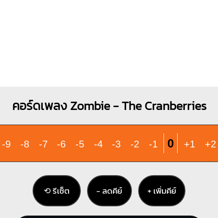
คอร์ดเพลง Zombie - The Cranberries
0
-9
-8
-7
-6
-5
-4
-3
-2
-1
+1
+2
⟲ รีเซ็ต
− ลดคีย์
+ เพิ่มคีย์