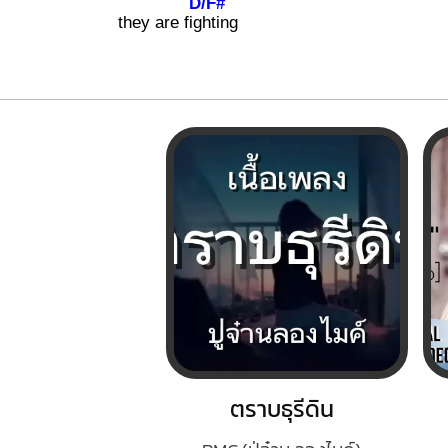
D/F#
they are fig
hting
ตราบธุรีดิน