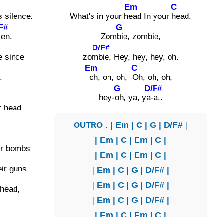
Em
C
 silence.
What's in your h
ead In your
head.
F#
G
ken.
Zom
bie, zombie,
D/F#
e since
zom
bie, Hey, hey, hey, oh.
Em
C
.
oh, oh, oh,
Oh, oh, oh,
G
D/F#
hey-
oh, ya, ya
-a..
r head
OUTRO : |
Em
|
C
|
G
|
D/F#
|
g
|
Em
|
C
|
Em
|
C
|
ir bombs
|
Em
|
C
|
Em
|
C
|
ir guns.
|
Em
|
C
|
G
|
D/F#
|
|
Em
|
C
|
G
|
D/F#
|
 head,
|
Em
|
C
|
G
|
D/F#
|
|
Em
|
C
|
Em
|
C
|