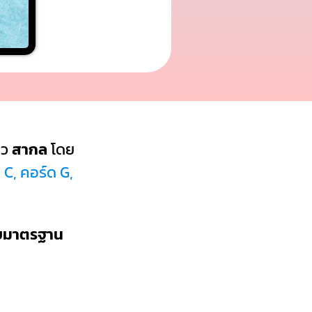
นว
สากล
โดย
 C, คอร์ด G,
บบมาตรฐาน