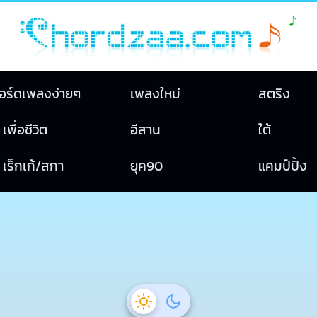
อร์ดเพลงง่ายๆ
เพลงใหม่
สตริง
เพื่อชีวิต
อีสาน
ใต้
เร็กเก้/สกา
ยุค90
แคมป์ปิ้ง