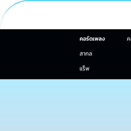
คอร์ดเพลง
ค
สากล
แร็พ