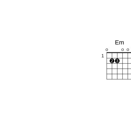
Em
O
O
O
1
2
3