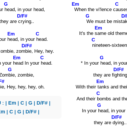
G
Em
C
our
head, in your head,
When the vi'lence c
auses
D/F#
G
D/
they are c
rying..
We must be mista
Em
It's the s
ame old them
Em
C
our h
ead, in your
head.
C
nineteen-sixteen
D/F#
 zombie, zom
bie, Hey, hey.
Em
C
G
n your h
ead In your
head.
* In your
head, in you
G
D/F#
Zom
bie, zombie,
they are fig
htin
F#
Em
ie, Hey, hey, hey, oh.
With their t
anks and the
C
And their
bombs and the
 : |
Em
|
C
|
G
|
D/F#
|
G
In your
head, in your
Em
|
C
|
G
|
D/F#
|
D/F#
they are d
ying..