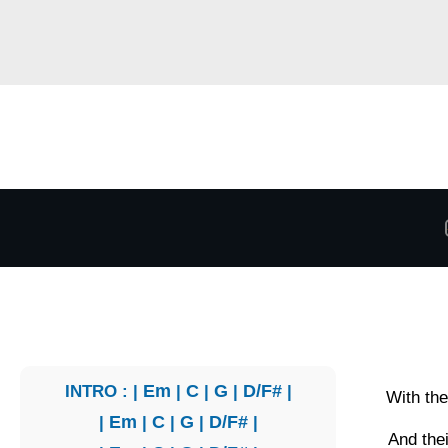
INTRO : |
Em
|
C
|
G
|
D/F#
|
With thei
|
Em
|
C
|
G
|
D/F#
|
And the