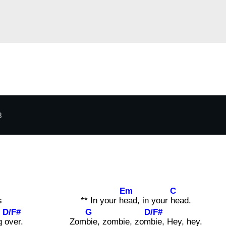
3
Em
C
s
** In your h
ead, in your
head.
D/F#
G
D/F#
g o
ver.
Zom
bie, zombie, zom
bie, Hey, hey.