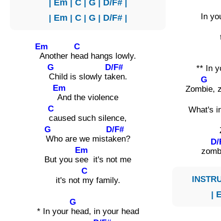
|
Em
|
C
|
G
|
D/F#
|
In y
|
Em
|
C
|
G
|
D/F#
|
Em
C
Another h
ead hangs lowly.
G
D/F#
** In y
Child is slowly ta
ken.
G
Em
Zom
bie,
And the violence
C
What's i
caused such silence,
G
D/F#
Who are we mista
ken?
D/
Em
zom
b
But you s
ee it's not me
C
INSTRU
it's not
my family.
|
G
* In your
head, in your head