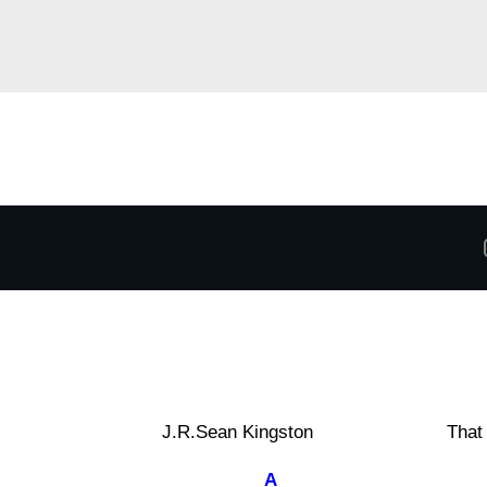
J.R.Sean Kingston
Tha
A