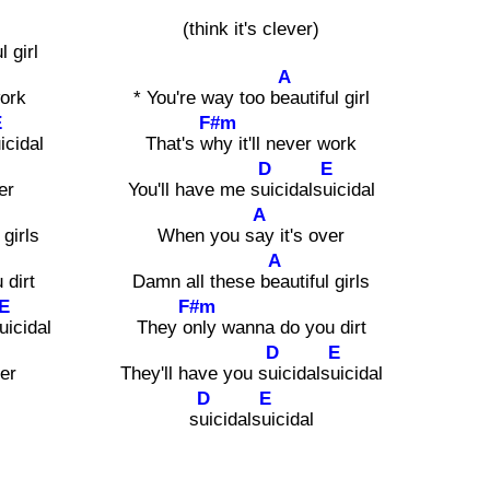
(think it's clever)
l girl
A
work
* You're way too b
eautiful girl
E
F#m
icidal
That's w
hy it'll never work
D
E
er
You'll have me s
uicidals
uicidal
A
 girls
When you s
ay it's over
A
 dirt
Damn all these b
eautiful girls
E
F#m
uicidal
They o
nly wanna do you dirt
D
E
ver
They'll have you s
uicidals
uicidal
D
E
s
uicidals
uicidal