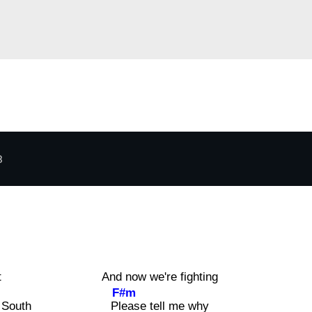
3
t
And now we're fighting
F#m
South
Pl
ease tell me why