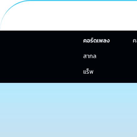
คอร์ดเพลง
ค
สากล
แร็พ