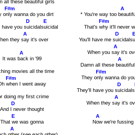
 all these b
eautiful girls
F#m
A
y on
ly wanna do you dirt
* You're way too b
eautifu
D
E
F#m
l have you s
uicidals
uicidal
That's w
hy it'll never 
A
D
hen they s
ay it's over
You'll have me s
uicidals
u
A
When you s
ay it's ov
A
It was b
ack in '99
A
Damn all these b
eautiful
hing movies all the time
F#m
They on
ly wanna do you
F#m
Oh w
hen I went away
D
They'll have you s
uicidals
r doing my first crime
A
When they s
ay it's o
D
And I
never thought
E
A
That
we was gonna
N
ow we're fussing
A
ach o
ther (see each other)