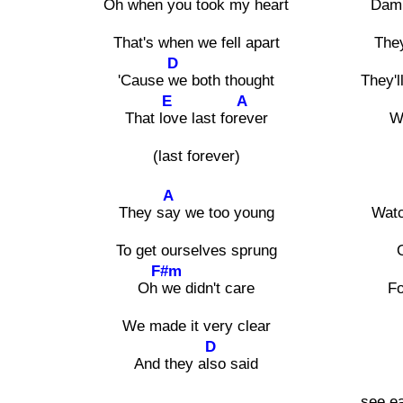
Oh w
hen you took my heart
Damn
That's when we fell apart
The
D
'Cause
we both thought
They'l
E
A
That l
ove last for
ever
W
(last forever)
A
They s
ay we too young
Watc
To get ourselves sprung
F#m
Oh
we didn't care
Fo
We made it very clear
D
And they a
lso said
see e