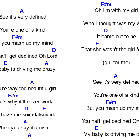
F#m
Oh I
'm with my girl
A
See it's v
ery defined
Who I thought was my 
You're one of a kind
D
It c
ame out to be
F#m
t you m
ash up my mind
E
That s
he wasn't the girl 
D
affi get declined Oh Lo
rd
(girl for me)
E
A
ba
by is driving me c
razy
A
See it's v
ery define
A
u're way too b
eautiful girl
You're one of a kin
F#m
t's w
hy it'll never work
F#m
But you m
ash up my m
D
E
l have me s
uicidals
uicidal
You haffi get declined O
A
hen you s
ay it's over
E
My b
aby is driving me c
A