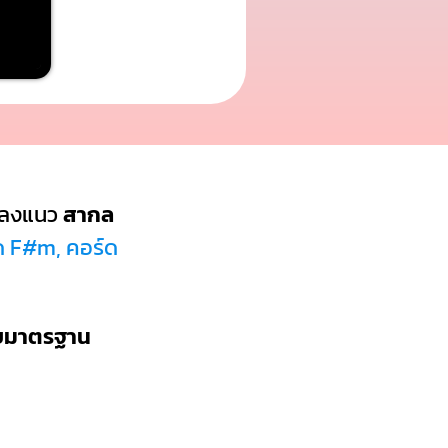
พลงแนว
สากล
ด F#m, คอร์ด
บบมาตรฐาน