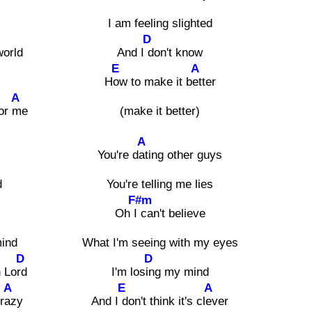
I am feeling slighted
D
world
And I
don't know
E
A
H
ow to make it b
etter
A
for
me
(make it better)
A
You're d
ating other guys
d
You're telling me lies
F#m
d
Oh I
can't believe
ind
What I'm seeing with my eyes
D
D
h Lo
rd
I'm los
ing my mind
A
E
A
r
azy
And I
don't think it's cl
ever