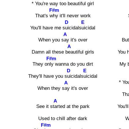
* You're way too b
eautiful girl
F#m
That's w
hy it'll never work
D
E
You'll have me s
uicidals
uicidal
A
When you s
ay it's over
Bu
A
Damn all these b
eautiful girls
You h
F#m
They on
ly wanna do you dirt
My 
D
E
They'll have you s
uicidals
uicidal
* Yo
A
When they s
ay it's over
Tha
A
See it st
arted at the park
You'l
Used to chill after dark
W
F#m