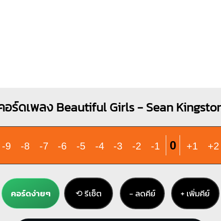
คอร์ดเพลง Beautiful Girls - Sean Kingsto
0
-9
-8
-7
-6
-5
-4
-3
-2
-1
+1
+2
คอร์ดง่ายๆ
⟲ รีเซ็ต
− ลดคีย์
+ เพิ่มคีย์