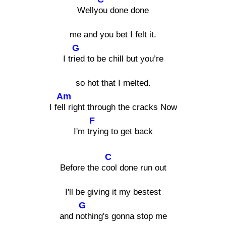
Welly
ou done done
me and you bet I felt it.
G
I tr
ied to be chill but you’re
so hot that I melted.
Am
I fe
ll right through the cracks Now
F
I'm t
rying to get back
C
Before the c
ool done run out
I'll be giving it my bestest
G
and n
othing's gonna stop me