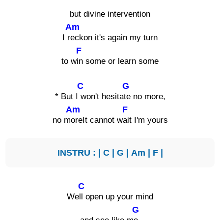
but divine intervention
Am
I r
eckon it's again my turn
F
to w
in some or learn some
C
G
* But I
won't hesita
te no more,
Am
F
no m
oreIt cannot w
ait I'm yours
INSTRU : |
C
|
G
|
Am
|
F
|
C
We
ll open up your mind
G