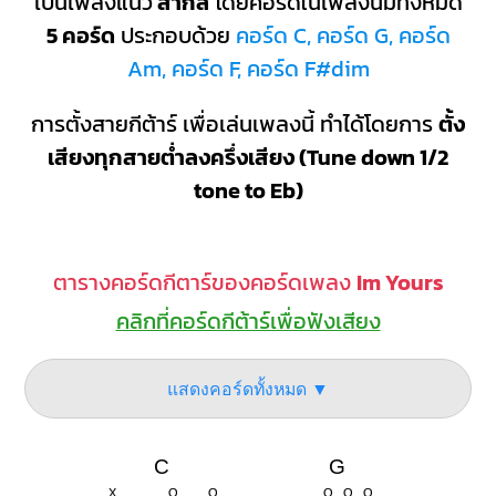
เป็นเพลงแนว
สากล
โดยคอร์ดในเพลงนี้มีทั้งหมด
5 คอร์ด
ประกอบด้วย
คอร์ด C, คอร์ด G, คอร์ด
Am, คอร์ด F, คอร์ด F#dim
การตั้งสายกีต้าร์ เพื่อเล่นเพลงนี้ ทำได้โดยการ
ตั้ง
เสียงทุกสายต่ำลงครึ่งเสียง (Tune down 1/2
tone to Eb)
ตารางคอร์ดกีตาร์ของคอร์ดเพลง
Im Yours
คลิกที่คอร์ดกีต้าร์เพื่อฟังเสียง
แสดงคอร์ดทั้งหมด ▼
C
G
X
O
O
O
O
O