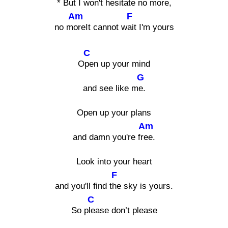
* But I
won't hesita
te no more,
Am
F
no m
oreIt cannot w
ait I'm yours
C
O
pen up your mind
G
and see like m
e.
Open up your plans
Am
and damn you're fr
ee.
Look into your heart
F
and you'll find t
he sky is yours.
C
So p
lease don’t please