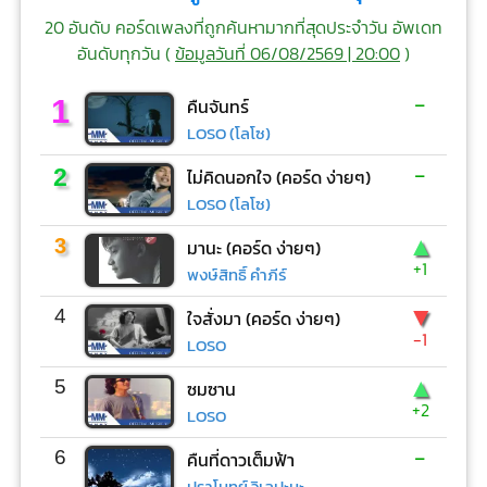
20 อันดับ คอร์ดเพลงที่ถูกค้นหามากที่สุดประจำวัน อัพเดท
อันดับทุกวัน (
ข้อมูลวันที่ 06/08/2569 | 20:00
)
-
1
คืนจันทร์
LOSO (โลโซ)
-
2
ไม่คิดนอกใจ (คอร์ด ง่ายๆ)
LOSO (โลโซ)
▲
3
มานะ (คอร์ด ง่ายๆ)
+1
พงษ์สิทธิ์ คำภีร์
▼
4
ใจสั่งมา (คอร์ด ง่ายๆ)
-1
LOSO
▲
5
ซมซาน
+2
LOSO
-
6
คืนที่ดาวเต็มฟ้า
ปราโมทย์ วิเลปะนะ