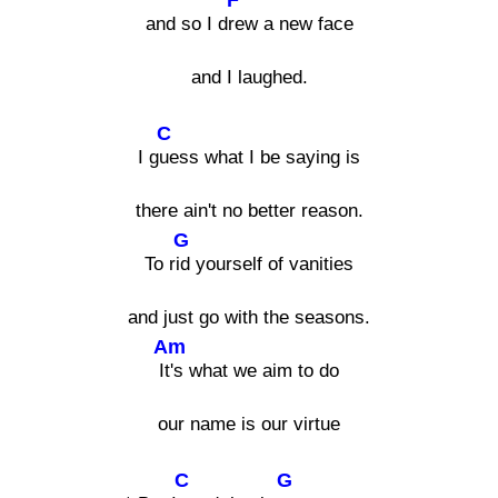
and so I d
rew a new face
and I laughed.
C
I g
uess what I be saying is
there ain't no better reason.
G
To r
id yourself of vanities
and just go with the seasons.
Am
I
t's what we aim to do
our name is our virtue
C
G