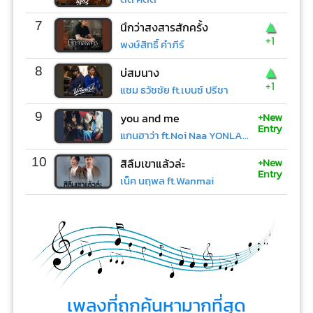
▲
7
นึกว่าสงสารสักครั้ง
+1
พงษ์สิทธิ์ คำภีร์
▲
8
บ่สมนาง
+1
แซม ธวัชชัย ft.เบนซ์ ปรีชา
+New
9
you and me
Entry
แกนฮาว่า ft.Noi Naa YONLAPA
+New
10
สิลืมเขาแล้วล่ะ
Entry
เน็ค นฤพล ft.Wanmai
เพลงที่ถูกค้นหามากที่สุด