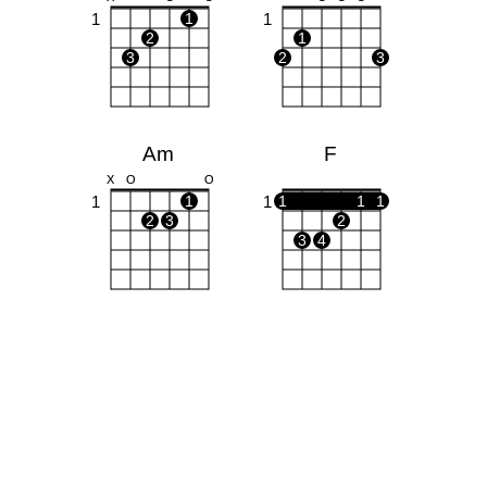
1
1
1
2
1
3
2
3
Am
F
X
O
O
1
1
1
1
1
1
2
3
2
3
4
F#dim
X
X
1
1
2
3
4