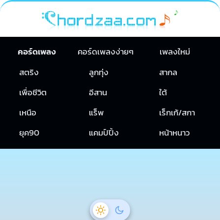
คอร์ดเพลง
คอร์ดเพลงง่ายๆ
เพลงใหม่
สตริง
ลูกทุ่ง
สากล
เพื่อชีวิต
อีสาน
ใต้
เหนือ
แร็พ
เร็กเก้/สกา
ยุค90
แคมป์ปิ้ง
หน้าหนาว