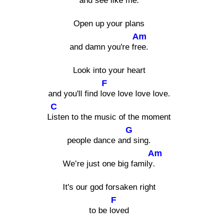
and see like m
e.
Open up your plans
Am
and damn you're fr
ee.
Look into your heart
F
and you'll find l
ove love love love.
C
L
isten to the music of the moment
G
people dance an
d sing.
Am
We’re just one big family
.
It's our god forsaken right
F
to be l
oved