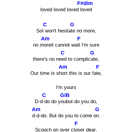
F#dim
loved loved loved l
oved
C
G
SoI
won't hesita
te no more,
Am
F
no m
oreit cannot wa
it I'm sure
C
G
there's no ne
ed to complic
ate,
Am
F
Our time is sh
ort this is our fa
te,
I'm yours
C
G/B
D-d
-do do yo
ubut do you do,
Am
G
d
-d-do. But do you to come o
n.
F
Scooch on over cl
oser dear.