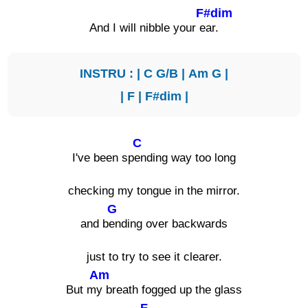
F#dim
And I will nibble your e
ar.
INSTRU : |
C
G/B
|
Am
G
|
|
F
|
F#dim
|
C
I've been sp
ending way too long
checking my tongue in the mirror.
G
and b
ending over backwards
just to try to see it clearer.
Am
But m
y breath fogged up the glass
F