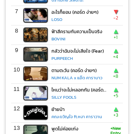
▼
7
อะไรก็ยอม (คอร์ด ง่ายๆ)
-2
LOSO
▲
8
ฟ้าสีครามกับความเป็นจริง
+1
BOVINI
▲
9
กลัวว่าฉันจะไม่เสียใจ (Fear)
+4
PURPEECH
▲
10
ตามตะวัน (คอร์ด ง่ายๆ)
+8
NUM KALA x แอ๊ด คาราบาว
▲
11
ไหนว่าจะไม่หลอกกัน (คอร์ด ง่ายๆ)
+5
SILLY FOOLS
▲
12
ย้ายป่า
+3
คณะขวัญใจ ft.หงา คาราวาน
+New
13
พูดไม่ค่อยเก่ง
Entry