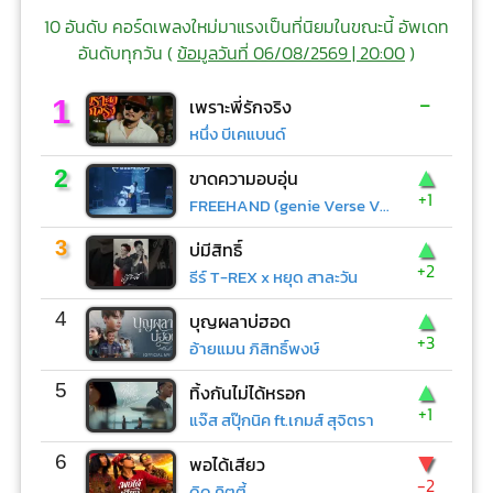
10 อันดับ คอร์ดเพลงใหม่มาแรงเป็นที่นิยมในขณะนี้ อัพเดท
อันดับทุกวัน (
ข้อมูลวันที่ 06/08/2569 | 20:00
)
-
1
เพราะพี่รักจริง
หนึ่ง บีเคแบนด์
▲
2
ขาดความอบอุ่น
+1
FREEHAND (genie Verse Vol.1)
▲
3
บ่มีสิทธิ์
+2
ธีร์ T-REX x หยุด สาละวัน
▲
4
บุญผลาบ่ฮอด
+3
อ้ายแมน ภิสิทธิ์พงษ์
▲
5
ทิ้งกันไม่ได้หรอก
+1
แจ๊ส สปุ๊กนิค ft.เกมส์ สุจิตรา
▼
6
พอได้เสียว
-2
ดิด คิตตี้