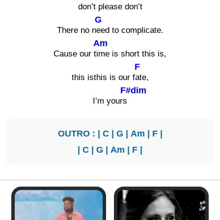
don’t please don’t
G
There no n
eed to complicate.
Am
Cause our ti
me is short this is,
F
this isthis is our f
ate,
F#dim
I’m yours
OUTRO : |
C
|
G
|
Am
|
F
|
|
C
|
G
|
Am
|
F
|