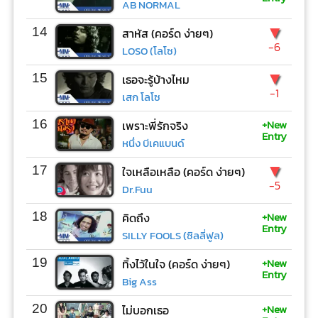
AB NORMAL
▼
14
สาหัส (คอร์ด ง่ายๆ)
-6
LOSO (โลโซ)
▼
15
เธอจะรู้บ้างไหม
-1
เสก โลโซ
+New
16
เพราะพี่รักจริง
Entry
หนึ่ง บีเคแบนด์
▼
17
ใจเหลือเหลือ (คอร์ด ง่ายๆ)
-5
Dr.Fuu
+New
18
คิดถึง
Entry
SILLY FOOLS (ซิลลี่ฟูล)
+New
19
ทิ้งไว้ในใจ (คอร์ด ง่ายๆ)
Entry
Big Ass
+New
20
ไม่บอกเธอ