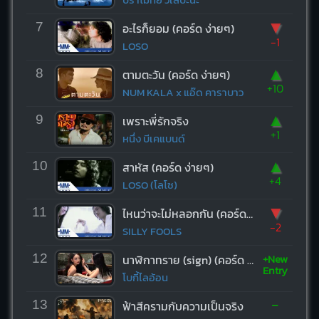
▼
7
อะไรก็ยอม (คอร์ด ง่ายๆ)
-1
LOSO
▲
8
ตามตะวัน (คอร์ด ง่ายๆ)
+10
NUM KALA x แอ๊ด คาราบาว
▲
9
เพราะพี่รักจริง
+1
หนึ่ง บีเคแบนด์
▲
10
สาหัส (คอร์ด ง่ายๆ)
+4
LOSO (โลโซ)
▼
11
ไหนว่าจะไม่หลอกกัน (คอร์ด ง่ายๆ)
-2
SILLY FOOLS
+New
12
นาฬิกาทราย (sign) (คอร์ด ง่ายๆ)
Entry
โบกี้ไลอ้อน
-
13
ฟ้าสีครามกับความเป็นจริง