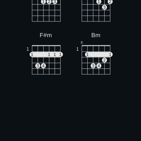
1
2
3
1
2
3
F#m
Bm
X
1
1
1
1
1
1
1
1
2
3
4
3
4
G
C#m
O
O
O
X
X
O
1
1
1
1
2
3
2
3
E