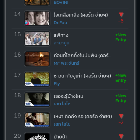
BOVINI
▼
14
ใจเหลือเหลือ (คอร์ด ง่ายๆ)
-6
Dr.Fuu
+New
15
แพ้ทาง
Entry
ลาบานูน
-
16
ก่อนที่โลกทั้งใบมันพัง (คอร์ด ง่ายๆ)
Mr’ พระจันทร์
+New
17
ชาวนากับงูเห่า (คอร์ด ง่ายๆ)
Entry
Fly
+New
18
เธอจะรู้บ้างไหม
Entry
เสก โลโซ
▼
19
เหงา คิดถึง รอ (คอร์ด ง่ายๆ)
-2
เสก โลโซ
▼
20
ย้ายป่า