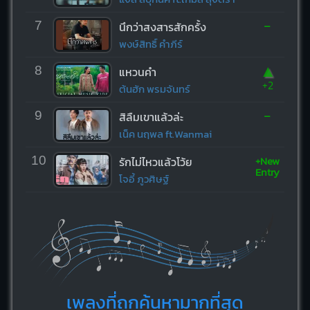
-
7
นึกว่าสงสารสักครั้ง
พงษ์สิทธิ์ คำภีร์
▲
8
แหวนคำ
+2
ต้นฮัก พรมจันทร์
-
9
สิลืมเขาแล้วล่ะ
เน็ค นฤพล ft.Wanmai
+New
10
รักไม่ไหวแล้วโว้ย
Entry
โจอี้ ภูวศิษฐ์
เพลงที่ถูกค้นหามากที่สุด