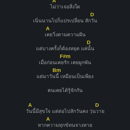
A
ไ
ม่ว่าเจอสิ่งใด
D
เนิ่นนานไปก็แปรเปลี่ยน สัก
วัน
A
เ
คยวิ่งตามความฝัน
D
แต่บางครั้งก็ต้องหยุด แค่
นั้น
F#m
เมื่อก่อนเคย
รัก เคยผูกพัน
Bm
แต่มาวัน
นี้ เหมือนเป็นเพียง
คนเคยได้รู้จักกัน
A
D
วั
นนี้มีสุขใจ แต่ต่อไปสักวันคง วุ่น
วาย
A
หาก
ความทุกข์ทนจางหาย