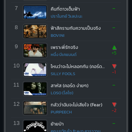
-
7
คืนที่ดาวเต็มฟ้า
ปราโมทย์ วิเลปะนะ
-
8
ฟ้าสีครามกับความเป็นจริง
BOVINI
▲
9
เพราะพี่รักจริง
+5
หนึ่ง บีเคแบนด์
▼
10
ไหนว่าจะไม่หลอกกัน (คอร์ด ง่ายๆ)
-1
SILLY FOOLS
-
11
สาหัส (คอร์ด ง่ายๆ)
LOSO (โลโซ)
▼
12
กลัวว่าฉันจะไม่เสียใจ (Fear)
-2
PURPEECH
-
13
ย้ายป่า
คณะขวัญใจ ft.หงา คาราวาน