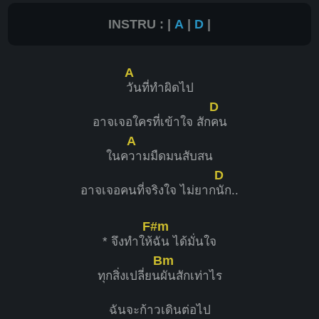
INSTRU : |
A
|
D
|
A
วันที่ทำผิดไป
D
อาจเจอใครที่เข้าใจ สัก
คน
A
ในค
วามมืดมนสับสน
D
อาจเจอคนที่จริงใจ ไม่ยาก
นัก..
F#m
* จึงทำให้
ฉัน ได้มั่นใจ
Bm
ทุกสิ่งเปลี่ยน
ผันสักเท่าไร
ฉันจะก้าวเดินต่อไป