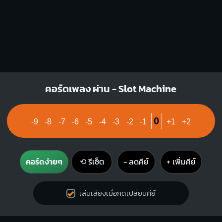
O
O
O
1
1
2
3
คอร์ดเพลง ผ่าน - Slot Machine
0
-9
-8
-7
-6
-5
-4
-3
-2
-1
+1
+2
คอร์ดง่ายๆ
⟲ รีเซ็ต
− ลดคีย์
+ เพิ่มคีย์
เล่นเสียงเมื่อกดเปลี่ยนคีย์