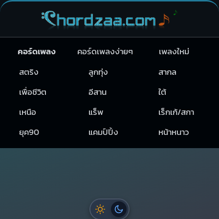
คอร์ดเพลง
คอร์ดเพลงง่ายๆ
เพลงใหม่
สตริง
ลูกทุ่ง
สากล
เพื่อชีวิต
อีสาน
ใต้
เหนือ
แร็พ
เร็กเก้/สกา
ยุค90
แคมป์ปิ้ง
หน้าหนาว