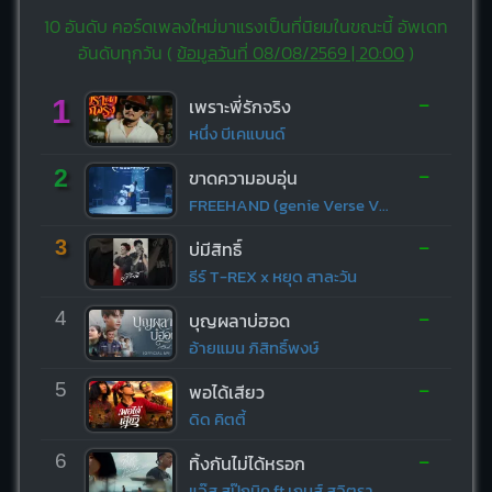
10 อันดับ คอร์ดเพลงใหม่มาแรงเป็นที่นิยมในขณะนี้ อัพเดท
อันดับทุกวัน (
ข้อมูลวันที่ 08/08/2569 | 20:00
)
-
1
เพราะพี่รักจริง
หนึ่ง บีเคแบนด์
-
2
ขาดความอบอุ่น
FREEHAND (genie Verse Vol.1)
-
3
บ่มีสิทธิ์
ธีร์ T-REX x หยุด สาละวัน
-
4
บุญผลาบ่ฮอด
อ้ายแมน ภิสิทธิ์พงษ์
-
5
พอได้เสียว
ดิด คิตตี้
-
6
ทิ้งกันไม่ได้หรอก
แจ๊ส สปุ๊กนิค ft.เกมส์ สุจิตรา