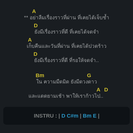
A
** อ
ย่าลืมเรื่องราวที่ผ่าน ที่เคยได้เจ็บช้ำ
D
ยังมีเรื่องราวที่ดี ที่เคยได้จดจำ
A
เ
ก็บคืนและวันที่ผ่าน ที่เคยได้ปวดร้าว
D
ยังมีเรื่องราวที่ดี ที่รอให้จดจำ..
Bm
G
ใ
น ความมืดมิด ยังมีดวง
ดาว
A
D
และแดดยามเช้า พาให้เราก้าวไ
ป..
INSTRU : |
D
C#m
|
Bm
E
|