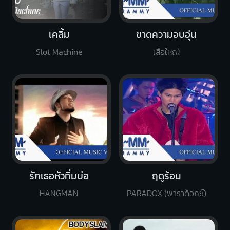
เคลิ้ม
ขาดความอบอุ่น
Slot Machine
เสือใหญ่
รักเธอหัวทิ่มบ่อ
ฤดูร้อน
HANGMAN
PARADOX (พาราด็อกซ์)