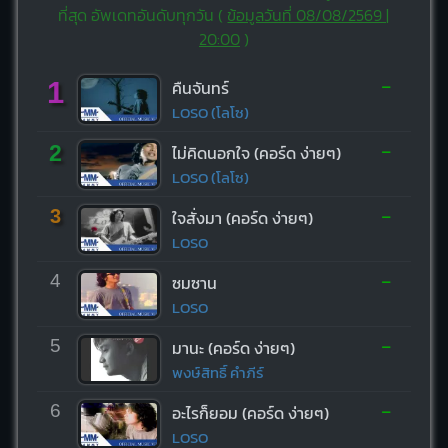
ที่สุด อัพเดทอันดับทุกวัน (
ข้อมูลวันที่ 08/08/2569 |
20:00
)
-
1
คืนจันทร์
LOSO (โลโซ)
-
2
ไม่คิดนอกใจ (คอร์ด ง่ายๆ)
LOSO (โลโซ)
-
3
ใจสั่งมา (คอร์ด ง่ายๆ)
LOSO
-
4
ซมซาน
LOSO
-
5
มานะ (คอร์ด ง่ายๆ)
พงษ์สิทธิ์ คำภีร์
-
6
อะไรก็ยอม (คอร์ด ง่ายๆ)
LOSO