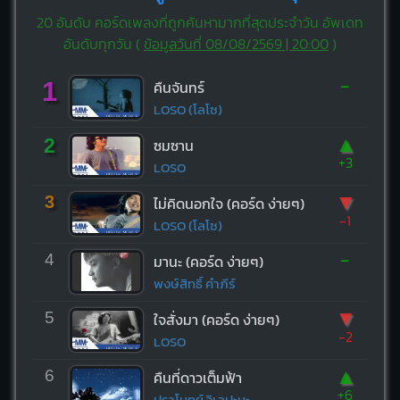
20 อันดับ คอร์ดเพลงที่ถูกค้นหามากที่สุดประจำวัน อัพเดท
อันดับทุกวัน (
ข้อมูลวันที่ 08/08/2569 | 20:00
)
-
1
คืนจันทร์
LOSO (โลโซ)
▲
2
ซมซาน
+3
LOSO
▼
3
ไม่คิดนอกใจ (คอร์ด ง่ายๆ)
-1
LOSO (โลโซ)
-
4
มานะ (คอร์ด ง่ายๆ)
พงษ์สิทธิ์ คำภีร์
▼
5
ใจสั่งมา (คอร์ด ง่ายๆ)
-2
LOSO
▲
6
คืนที่ดาวเต็มฟ้า
+6
ปราโมทย์ วิเลปะนะ