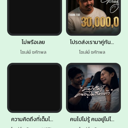
ไม่พรือเลย
โปรดส่งเรามาคู่กันอีกได้ไหม
โชเล่ย์ ชคัทพล
โชเล่ย์ ชคัทพล
ความคิดถึงที่เต็มไปด้วยน้ำตา (Special Version)
คนไปไม่รู้ คนอยู่ไม่ไหวแล้ว