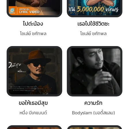
ไปต่ะน้อง
เธอไปใช้ชีวิตซะ
โชเล่ย์ ชคัทพล
โชเล่ย์ ชคัทพล
ขอให้เธอมีสุข
ความรัก
หนึ่ง บีเคแบนด์
Bodyslam (บอดี้สแลม)