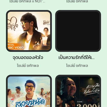
โชเล่ย์ ชคัทพล x NOT’TOY
โชเล่ย์ ชคัทพล
จุดบอดของหัวใจ
เป็นความรักที่ดีให้เธอไม่ได้เลย
โชเล่ย์ ชคัทพล
โชเล่ย์ ชคัทพล