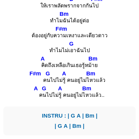
ให้เราพลัดพร
ากจากกันไ
ป
Bm
ทำไม
ฉันได้อยู่ต่อ
F#m
ต้องอยู่กับคว
ามเหงาและเดียวดาว
G
ทำไมไม่เ
อาฉันไป
A
Bm
คิดถึงเหลือเกินเธอรู้หม้
าย
F#m
G
A
Bm
ค
นไปไม่
รู้ คนอยู่ไม่ไ
หวแล้ว
A
G
A
Bm
ค
นไปไม่
รู้ คนอยู่ไม่ไ
หวแล้ว..
INSTRU : |
G
A
|
Bm
|
|
G
A
|
Bm
|