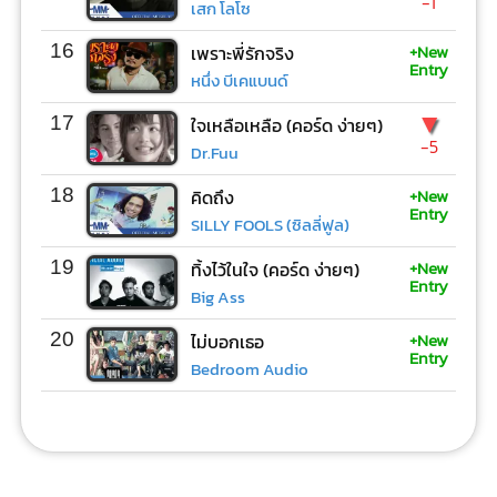
-1
เสก โลโซ
+New
16
เพราะพี่รักจริง
Entry
หนึ่ง บีเคแบนด์
▼
17
ใจเหลือเหลือ (คอร์ด ง่ายๆ)
-5
Dr.Fuu
+New
18
คิดถึง
Entry
SILLY FOOLS (ซิลลี่ฟูล)
+New
19
ทิ้งไว้ในใจ (คอร์ด ง่ายๆ)
Entry
Big Ass
+New
20
ไม่บอกเธอ
Entry
Bedroom Audio