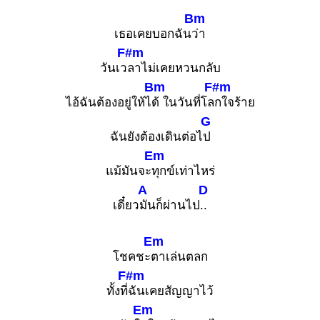
Bm
เธอเคยบอกฉัน
ว่า
F#m
วันเว
ลาไม่เคยหวนกลับ
Bm
F#m
ไอ้ฉันต้องอยู่ให้ไ
ด้ ในวันที่โล
กใจร้าย
G
ฉันยังต้องเดินต่อไ
ป
Em
แม้มันจะ
ทุกข์เท่าไหร่
A
D
เดี๋ยว
มันก็ผ่านไป
..
Em
โชคชะ
ตาเล่นตลก
F#m
ทั้งที่
ฉันเคยสัญญาไว้
Em