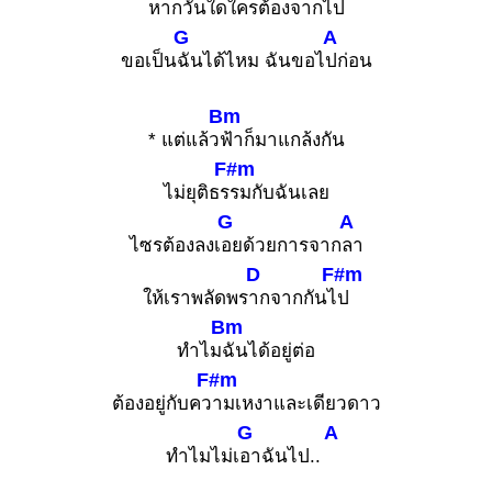
หากวันใ
ดใครต้องจากไป
G
A
ขอเป็น
ฉันได้ไหม ฉันขอไ
ปก่อน
Bm
* แต่แล้ว
ฟ้าก็มาแกล้งกัน
F#m
ไม่ยุติธร
รมกับฉันเลย
G
A
ไซรต้องลงเ
อยด้วยการจาก
ลา
D
F#m
ให้เราพลัดพร
ากจากกันไ
ป
Bm
ทำไม
ฉันได้อยู่ต่อ
F#m
ต้องอยู่กับคว
ามเหงาและเดียวดาว
G
A
ทำไมไม่เ
อาฉันไป..