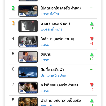
-
2
ไม่คิดนอกใจ (คอร์ด ง่ายๆ)
LOSO (โลโซ)
▲
3
มานะ (คอร์ด ง่ายๆ)
+1
พงษ์สิทธิ์ คำภีร์
▼
4
ใจสั่งมา (คอร์ด ง่ายๆ)
-1
LOSO
▲
5
ซมซาน
+2
LOSO
-
6
คืนที่ดาวเต็มฟ้า
ปราโมทย์ วิเลปะนะ
▼
7
อะไรก็ยอม (คอร์ด ง่ายๆ)
-2
LOSO
▲
8
ฟ้าสีครามกับความเป็นจริง
+1