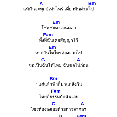
A
Bm
แม้มันจะ
ทุกข์เท่าไหร่ เดี๋ยวมันผ่านไ
ป
Em
โชคชะ
ตาเล่นตลก
F#m
ทั้งที่
ฉันเคยสัญญาไว้
Em
หากวันใ
ดใครต้องจากไป
G
A
ขอเป็น
ฉันได้ไหม ฉันขอไ
ปก่อน
Bm
* แต่แล้ว
ฟ้าก็มาแกล้งกัน
F#m
ไม่ยุติธร
รมกับฉันเลย
G
A
ไซรต้องลงเ
อยด้วยการจาก
ลา
D
F#m