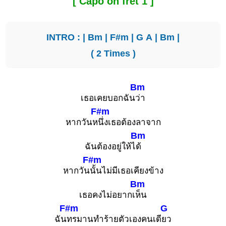
[ Capo on fret 1 ]
INTRO : |
Bm
|
F#m
|
G
A
|
Bm
|
( 2 Times )
Bm
เธอเคยบอกฉัน
ว่า
F#m
หากวันห
นึ่งเธอต้องลาจาก
Bm
ฉันต้องอยู่ให้ไ
ด้
F#m
หากวัน
นั้นไม่มีเธอเคียงข้าง
Bm
เธอคงไม่อยากเ
ห็น
F#m
G
ฉัน
ทรมานทำร้ายตัวเองคนเดี
ยว