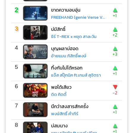
▲
2
ขาดความอบอุ่น
+1
FREEHAND (genie Verse Vol.1)
▲
3
บ่มีสิทธิ์
+2
ธีร์ T-REX x หยุด สาละวัน
▲
4
บุญผลาบ่ฮอด
+3
อ้ายแมน ภิสิทธิ์พงษ์
▲
5
ทิ้งกันไม่ได้หรอก
+1
แจ๊ส สปุ๊กนิค ft.เกมส์ สุจิตรา
▼
6
พอได้เสียว
-2
ดิด คิตตี้
▲
7
นึกว่าสงสารสักครั้ง
+1
พงษ์สิทธิ์ คำภีร์
▲
8
บ่สมนาง
+1
แซม ธวัชชัย ft.เบนซ์ ปรีชา