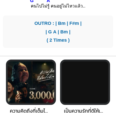
G
A
คนไปไม่
รู้ คนอยู่ไม่ไหวแล้ว..
OUTRO : |
Bm
|
F#m
|
|
G
A
|
Bm
|
( 2 Times )
ความคิดถึงที่เต็มไปด้วยน้ำตา
เป็นความรักที่ดีให้เธอไม่ได้เลย