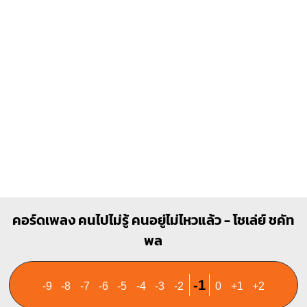
1
1
2
3
1
2
3
F#
B7
X
O
1
1
1
1
1
1
2
3
4
2
3
4
คอร์ดเพลง คนไปไม่รู้ คนอยู่ไม่ไหวแล้ว - โชเล่ย์ ชคัท
พล
-1
-9
-8
-7
-6
-5
-4
-3
-2
0
+1
+2