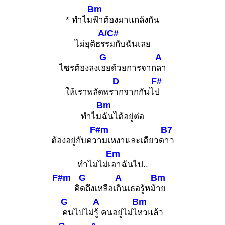
Bm
* ทำไม
ฟ้าต้องมาแกล้งกัน
A/C#
ไม่ยุติธร
รมกับฉันเลย
G
A
ไซรต้องลงเ
อยด้วยการจาก
ลา
D
F#
ให้เราพลัดพร
ากจากกันไ
ป
Bm
ทำไม
ฉันได้อยู่ต่อ
F#m
B7
ต้องอยู่กับคว
ามเหงาและเดียวด
าว
Em
ทำไมไม่เ
อาฉันไป..
F#m
G
A
Bm
คิ
ดถึงเหลือเ
กินเธอรู้หม้
าย
G
A
Bm
คนไปไม่
รู้ คนอยู่ไม่ไ
หวแล้ว