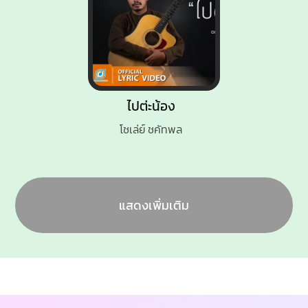
ไปต่ะน้อง
โชเล่ย์ ชคัทพล
แสดงเพิ่มเติม