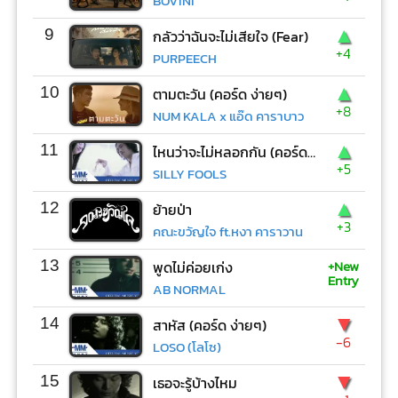
BOVINI
▲
9
กลัวว่าฉันจะไม่เสียใจ (Fear)
+4
PURPEECH
▲
10
ตามตะวัน (คอร์ด ง่ายๆ)
+8
NUM KALA x แอ๊ด คาราบาว
▲
11
ไหนว่าจะไม่หลอกกัน (คอร์ด ง่ายๆ)
+5
SILLY FOOLS
▲
12
ย้ายป่า
+3
คณะขวัญใจ ft.หงา คาราวาน
+New
13
พูดไม่ค่อยเก่ง
Entry
AB NORMAL
▼
14
สาหัส (คอร์ด ง่ายๆ)
-6
LOSO (โลโซ)
▼
15
เธอจะรู้บ้างไหม