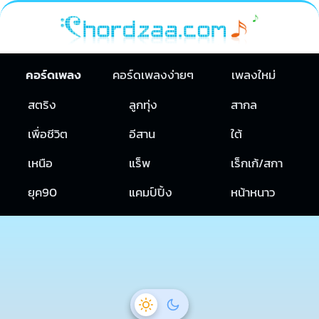
คอร์ดเพลง
คอร์ดเพลงง่ายๆ
เพลงใหม่
สตริง
ลูกทุ่ง
สากล
เพื่อชีวิต
อีสาน
ใต้
เหนือ
แร็พ
เร็กเก้/สกา
ยุค90
แคมป์ปิ้ง
หน้าหนาว