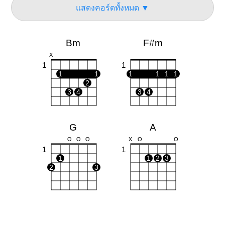
แสดงคอร์ดทั้งหมด ▼
Bm
F#m
X
1
1
1
1
1
1
1
1
2
3
4
3
4
G
A
O
O
O
X
O
O
1
1
1
1
2
3
2
3
Em
D
O
O
O
O
X
X
O