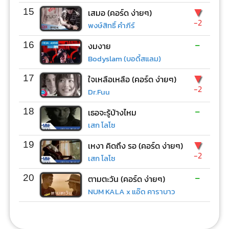
▼
15
เสมอ (คอร์ด ง่ายๆ)
-2
พงษ์สิทธิ์ คำภีร์
-
16
งมงาย
Bodyslam (บอดี้สแลม)
▼
17
ใจเหลือเหลือ (คอร์ด ง่ายๆ)
-2
Dr.Fuu
-
18
เธอจะรู้บ้างไหม
เสก โลโซ
▼
19
เหงา คิดถึง รอ (คอร์ด ง่ายๆ)
-2
เสก โลโซ
-
20
ตามตะวัน (คอร์ด ง่ายๆ)
NUM KALA x แอ๊ด คาราบาว