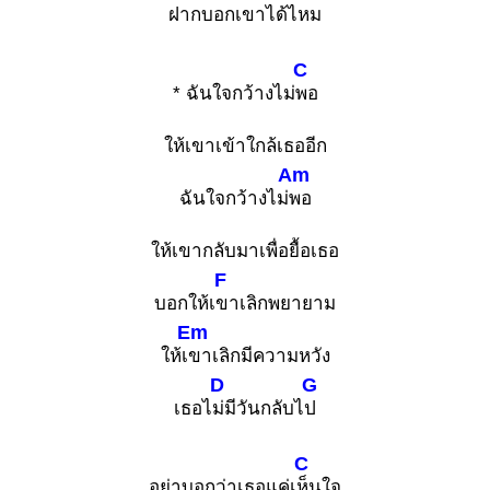
ฝ
ากบอกเขาได้ไ
หม
C
* ฉันใจกว้างไม่
พอ
ให้เขาเข้าใกล้เธออีก
Am
ฉันใจกว้างไม่
พอ
ให้เขากลับมาเพื่อยื้อเธอ
F
บอกให้เ
ขาเลิกพยายาม
Em
ให้เ
ขาเลิกมีความหวัง
D
G
เธอไ
ม่มีวันกลับไ
ป
C
อย่าบอกว่าเธอแค่เ
ห็นใจ