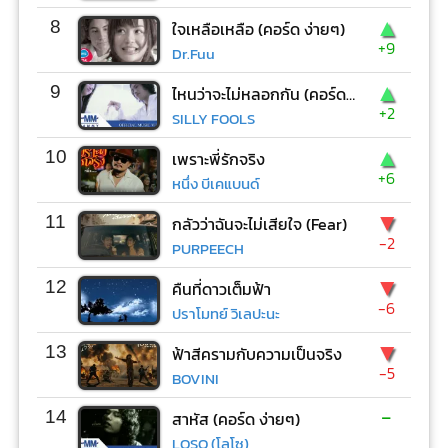
▲
8
ใจเหลือเหลือ (คอร์ด ง่ายๆ)
+9
Dr.Fuu
▲
9
ไหนว่าจะไม่หลอกกัน (คอร์ด ง่ายๆ)
+2
SILLY FOOLS
▲
10
เพราะพี่รักจริง
+6
หนึ่ง บีเคแบนด์
▼
11
กลัวว่าฉันจะไม่เสียใจ (Fear)
-2
PURPEECH
▼
12
คืนที่ดาวเต็มฟ้า
-6
ปราโมทย์ วิเลปะนะ
▼
13
ฟ้าสีครามกับความเป็นจริง
-5
BOVINI
-
14
สาหัส (คอร์ด ง่ายๆ)
LOSO (โลโซ)