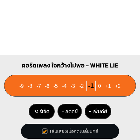
Dm
Gm
X
X
O
O
O
1
1
1
1
2
3
2
3
4
คอร์ดเพลง ใจกว้างไม่พอ - WHITE LIE
-1
-9
-8
-7
-6
-5
-4
-3
-2
0
+1
+2
⟲ รีเซ็ต
− ลดคีย์
+ เพิ่มคีย์
เล่นเสียงเมื่อกดเปลี่ยนคีย์