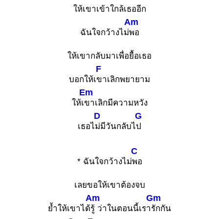
ให้เขาเข้าใกล้เธออีก
Am
ฉันใจกว้างไม่
พอ
ให้เขากลับมาเพื่อยื้อเธอ
F
บอกให้เ
ขาเลิกพยายาม
Em
ให้เ
ขาเลิกมีความหวัง
D
G
เธอไ
ม่มีวันกลับไ
ป
C
* ฉันใจกว้างไม่
พอ
เลยขอให้เขาต้องจบ
Am
Gm
ย้ำให้เขาได้
รู้ ว่าในตอนนี้เรา
รักกัน