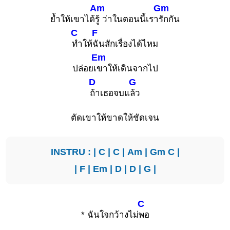
Am
Gm
ย้ำให้เขาได้
รู้ ว่าในตอนนี้เรา
รักกัน
C
F
ทำให้
ฉันสักเรื่องได้ไหม
Em
ปล่อยเ
ขาให้เดินจากไป
D
G
ถ้าเธอจบแ
ล้ว
ตัดเขาให้ขาดให้ชัดเจน
INSTRU : |
C
|
C
|
Am
|
Gm
C
|
|
F
|
Em
|
D
|
D
|
G
|
C
* ฉันใจกว้างไม่
พอ