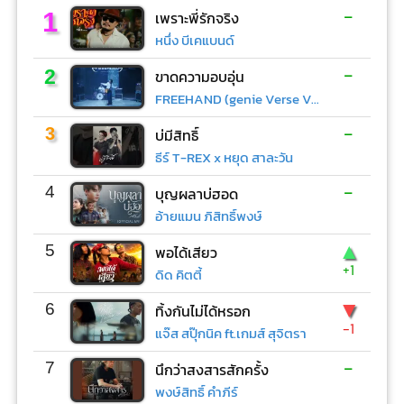
-
1
เพราะพี่รักจริง
หนึ่ง บีเคแบนด์
-
2
ขาดความอบอุ่น
FREEHAND (genie Verse Vol.1)
-
3
บ่มีสิทธิ์
ธีร์ T-REX x หยุด สาละวัน
-
4
บุญผลาบ่ฮอด
อ้ายแมน ภิสิทธิ์พงษ์
▲
5
พอได้เสียว
+1
ดิด คิตตี้
▼
6
ทิ้งกันไม่ได้หรอก
-1
แจ๊ส สปุ๊กนิค ft.เกมส์ สุจิตรา
-
7
นึกว่าสงสารสักครั้ง
พงษ์สิทธิ์ คำภีร์