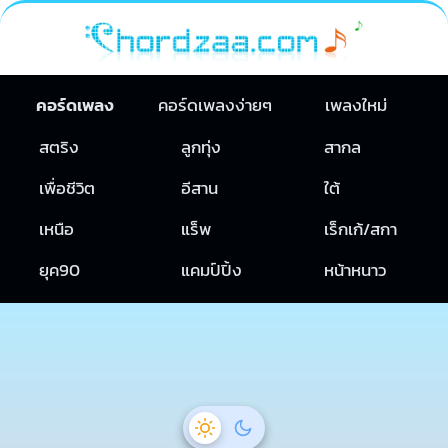
คอร์ดเพลง
คอร์ดเพลงง่ายๆ
เพลงใหม่
สตริง
ลูกทุ่ง
สากล
เพื่อชีวิต
อีสาน
ใต้
เหนือ
แร็พ
เร็กเก้/สกา
ยุค90
แคมป์ปิ้ง
หน้าหนาว