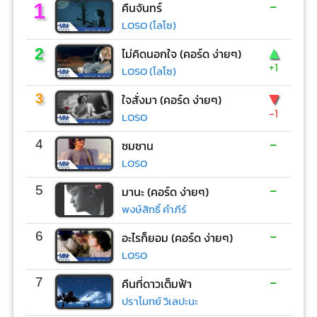
-
1
คืนจันทร์
LOSO (โลโซ)
▲
2
ไม่คิดนอกใจ (คอร์ด ง่ายๆ)
+1
LOSO (โลโซ)
▼
3
ใจสั่งมา (คอร์ด ง่ายๆ)
-1
LOSO
-
4
ซมซาน
LOSO
-
5
มานะ (คอร์ด ง่ายๆ)
พงษ์สิทธิ์ คำภีร์
-
6
อะไรก็ยอม (คอร์ด ง่ายๆ)
LOSO
-
7
คืนที่ดาวเต็มฟ้า
ปราโมทย์ วิเลปะนะ