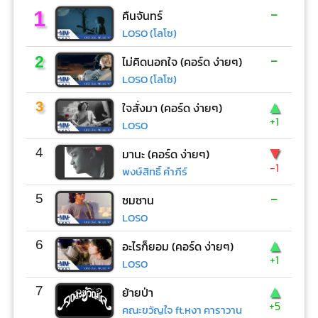
-
1
คืนจันทร์
LOSO (โลโซ)
-
2
ไม่คิดนอกใจ (คอร์ด ง่ายๆ)
LOSO (โลโซ)
▲
3
ใจสั่งมา (คอร์ด ง่ายๆ)
+1
LOSO
▼
4
มานะ (คอร์ด ง่ายๆ)
-1
พงษ์สิทธิ์ คำภีร์
-
5
ซมซาน
LOSO
▲
6
อะไรก็ยอม (คอร์ด ง่ายๆ)
+1
LOSO
▲
7
ย้ายป่า
+5
คณะขวัญใจ ft.หงา คาราวาน