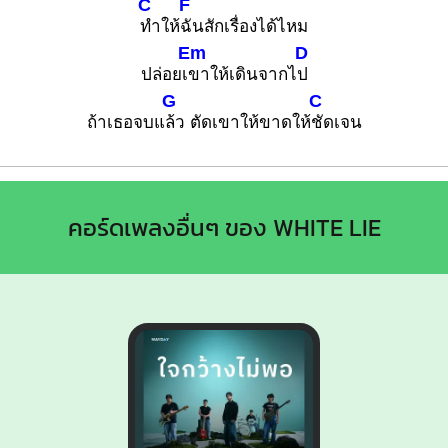
C
F
ทำให้
ฉันสักเรื่องได้ไหม
Em
D
ปล่อยเ
ขาให้เดินจากไ
ป
G
C
ถ้าเธอจบแ
ล้ว ตัดเขาให้ขาดให้
ชัดเจน
คอร์ดเพลงอื่นๆ ของ WHITE LIE