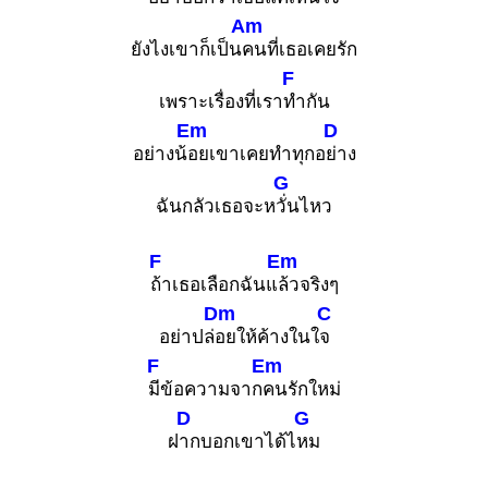
Am
ยังไงเขาก็เป็น
คนที่เธอเคยรัก
F
เพราะเรื่องที่เรา
ทำกัน
Em
D
อย่างน้
อยเขาเคยทำทุกอ
ย่าง
G
ฉันกลัวเธอจะห
วั่นไหว
F
Em
ถ้าเธอเลือกฉันแ
ล้วจริงๆ
Dm
C
อย่าปล่
อยให้ค้างในใ
จ
F
Em
มีข้อความจาก
คนรักใหม่
D
G
ฝ
ากบอกเขาได้ไ
หม