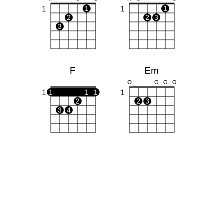
1
1
1
1
2
2
3
3
F
Em
O
O
O
O
1
1
1
1
1
2
2
3
3
4
D
G
X
X
O
O
O
O
1
1
1
2
1
3
2
3