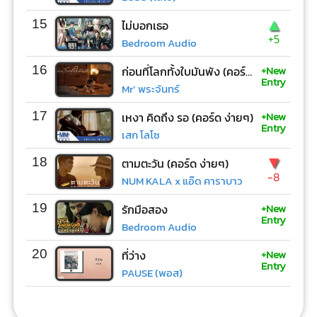
▲
15
ไม่บอกเธอ
+5
Bedroom Audio
+New
16
ก่อนที่โลกทั้งใบมันพัง (คอร์ด ง่ายๆ)
Entry
Mr’ พระจันทร์
+New
17
เหงา คิดถึง รอ (คอร์ด ง่ายๆ)
Entry
เสก โลโซ
▼
18
ตามตะวัน (คอร์ด ง่ายๆ)
-8
NUM KALA x แอ๊ด คาราบาว
+New
19
รักมือสอง
Entry
Bedroom Audio
+New
20
ที่ว่าง
Entry
PAUSE (พอส)