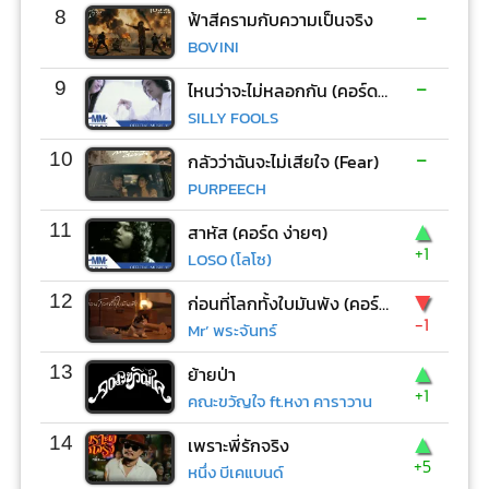
-
8
ฟ้าสีครามกับความเป็นจริง
BOVINI
-
9
ไหนว่าจะไม่หลอกกัน (คอร์ด ง่ายๆ)
SILLY FOOLS
-
10
กลัวว่าฉันจะไม่เสียใจ (Fear)
PURPEECH
▲
11
สาหัส (คอร์ด ง่ายๆ)
+1
LOSO (โลโซ)
▼
12
ก่อนที่โลกทั้งใบมันพัง (คอร์ด ง่ายๆ)
-1
Mr’ พระจันทร์
▲
13
ย้ายป่า
+1
คณะขวัญใจ ft.หงา คาราวาน
▲
14
เพราะพี่รักจริง
+5
หนึ่ง บีเคแบนด์