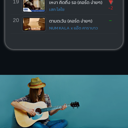
▼
19
เหงา คิดถึง รอ (คอร์ด ง่ายๆ)
-2
เสก โลโซ
-
20
ตามตะวัน (คอร์ด ง่ายๆ)
NUM KALA x แอ๊ด คาราบาว