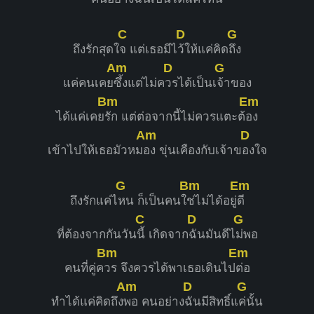
C
D
G
ถึงรักสุดใ
จ แต่เธอมีไ
ว้ให้แค่คิด
ถึง
Am
D
G
แค่คนเคย
ซึ้งแต่ไม่ค
วรได้เป็นเ
จ้าของ
Bm
Em
ได้แค่เคย
รัก แต่ต่อจากนี้ไม่ควรแตะต้
อง
Am
D
เข้าไปให้เธอมัวหม
อง ขุ่นเคืองกับเจ้าข
องใจ
G
Bm
Em
ถึงรักแค่ไ
หน ก็เป็นคนใ
ช่ไม่ได้อยู่
ดี
C
D
G
ที่ต้องจากกันวัน
นี้ เกิดจาก
ฉันมันดีไ
ม่พอ
Bm
Em
คนที่คู่ค
วร จึงควรได้พาเธอเดินไป
ต่อ
Am
D
G
ทำได้แค่คิดถึง
พอ คนอย่าง
ฉันมีสิทธิ์แ
ค่นั้น