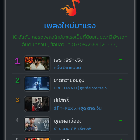
เพลงใหม่มาแรง
10 อันดับ คอร์ดเพลงใหม่มาแรงเป็นที่นิยมในขณะนี้ อัพเดท
อันดับทุกวัน (
ข้อมูลวันที่ 07/08/2569 | 20:00
)
-
1
เพราะพี่รักจริง
หนึ่ง บีเคแบนด์
-
2
ขาดความอบอุ่น
FREEHAND (genie Verse Vol.1)
-
3
บ่มีสิทธิ์
ธีร์ T-REX x หยุด สาละวัน
-
4
บุญผลาบ่ฮอด
อ้ายแมน ภิสิทธิ์พงษ์