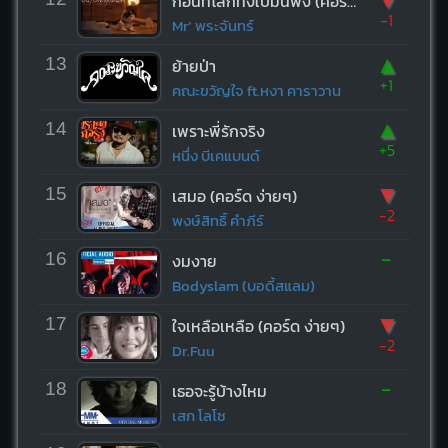
ก่อนที่โลกทั้งใบมันพัง (คอร์ด ง่ายๆ)
-1
Mr’ พระจันทร์
▲
13
ย้ายป่า
+1
คณะขวัญใจ ft.หงา คาราวาน
▲
14
เพราะพี่รักจริง
+5
หนึ่ง บีเคแบนด์
▼
15
เสมอ (คอร์ด ง่ายๆ)
-2
พงษ์สิทธิ์ คำภีร์
-
16
งมงาย
Bodyslam (บอดี้สแลม)
▼
17
ใจเหลือเหลือ (คอร์ด ง่ายๆ)
-2
Dr.Fuu
-
18
เธอจะรู้บ้างไหม
เสก โลโซ