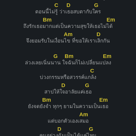
C
D
G
ตอนนี้ไม่
รู้ ว่าเ
ธอสบตากับใ
คร
Bm
Em
ถึงรักเธอม
ากแต่เป็นความสุขให้เธอไม่ไ
ด้
Am
D
จึงยอมรับในเงื่อนไ
ข ที่ขอให้เราเ
ลิกกัน
G
Bm
Em
ล่วงเลยเนิ่นน
าน ใจ
ฉันก็ไม่เปลี่ยนแป
ลง
C
บ่วงกรรมหรือสวรรค์แก
ล้ง
D
G
สาปให้ใ
จอาลัยแค่เ
ธอ
Bm
Em
ยังจดยัง
จำ ทุกๆ ยามในความเป็นเ
ธอ
Am
แต่บอกตัวเองเส
มอ
D
G
คนอย่าง
ฉันเป็นได้แค่ไ
หน