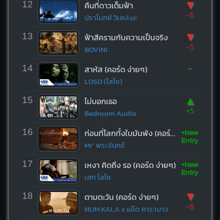
▼
12
คืนที่ดาวเต็มฟ้า
-6
ปราโมทย์ วิเลปะนะ
▼
13
ฟ้าสีครามกับความเป็นจริง
-5
BOVINI
-
14
สาหัส (คอร์ด ง่ายๆ)
LOSO (โลโซ)
▲
15
ไม่บอกเธอ
+5
Bedroom Audio
+New
16
ก่อนที่โลกทั้งใบมันพัง (คอร์ด ง่ายๆ)
Entry
Mr’ พระจันทร์
+New
17
เหงา คิดถึง รอ (คอร์ด ง่ายๆ)
Entry
เสก โลโซ
▼
18
ตามตะวัน (คอร์ด ง่ายๆ)
-8
NUM KALA x แอ๊ด คาราบาว