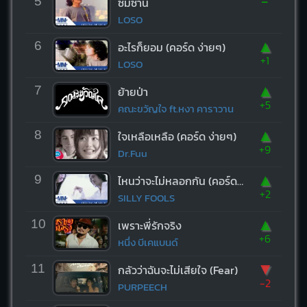
-
5
ซมซาน
LOSO
▲
6
อะไรก็ยอม (คอร์ด ง่ายๆ)
+1
LOSO
▲
7
ย้ายป่า
+5
คณะขวัญใจ ft.หงา คาราวาน
▲
8
ใจเหลือเหลือ (คอร์ด ง่ายๆ)
+9
Dr.Fuu
▲
9
ไหนว่าจะไม่หลอกกัน (คอร์ด ง่ายๆ)
+2
SILLY FOOLS
▲
10
เพราะพี่รักจริง
+6
หนึ่ง บีเคแบนด์
▼
11
กลัวว่าฉันจะไม่เสียใจ (Fear)
-2
PURPEECH