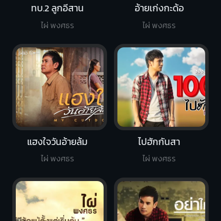
ทบ.2 ลูกอีสาน
อ้ายเก่งกะด้อ
ไผ่ พงศธร
ไผ่ พงศธร
แฮงใจวันอ้ายล้ม
ไปฮักกันสา
ไผ่ พงศธร
ไผ่ พงศธร