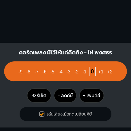
คอร์ดเพลง มีไว้ให้แค่คิดถึง - ไผ่ พงศธร
0
-9
-8
-7
-6
-5
-4
-3
-2
-1
+1
+2
⟲ รีเซ็ต
− ลดคีย์
+ เพิ่มคีย์
เล่นเสียงเมื่อกดเปลี่ยนคีย์