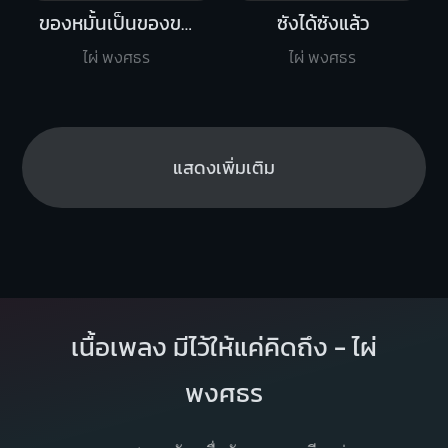
ของหมั้นเป็นของขวัญ
ซังได้ซังแล้ว
ไผ่ พงศธร
ไผ่ พงศธร
แสดงเพิ่มเติม
เนื้อเพลง มีไว้ให้แค่คิดถึง - ไผ่
พงศธร