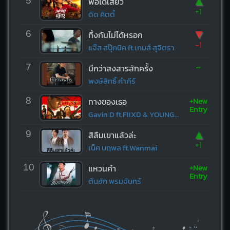
▲
5
พอได้เสียว
+1
ดิด คิตตี้
▼
6
ทิ้งกันไม่ได้หรอก
-1
แจ๊ส สปุ๊กนิค ft.เกมส์ สุจิตรา
-
7
นึกว่าสงสารสักครั้ง
พงษ์สิทธิ์ คำภีร์
+New
8
ทางของเธอ
Entry
Gavin D ft.FIIXD & YOUNGOHM
▲
9
สิลืมเขาแล้วล่ะ
+1
เน็ค นฤพล ft.Wanmai
+New
10
แหวนคำ
Entry
ต้นฮัก พรมจันทร์