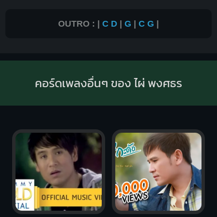
OUTRO : |
C
D
|
G
|
C
G
|
คอร์ดเพลงอื่นๆ ของ ไผ่ พงศธร