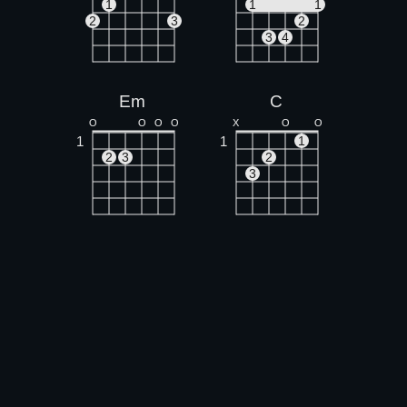
1
1
1
2
3
2
3
4
Em
C
O
O
O
O
X
O
O
1
1
1
2
3
2
3
D
Am
X
X
O
X
O
O
1
1
1
1
2
2
3
3