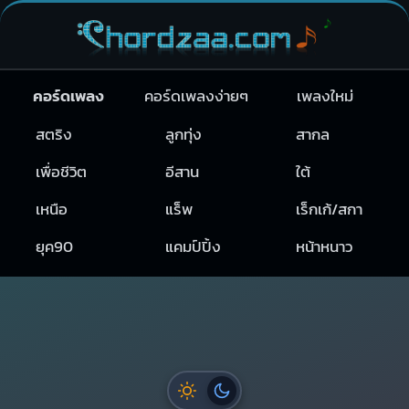
คอร์ดเพลง
คอร์ดเพลงง่ายๆ
เพลงใหม่
สตริง
ลูกทุ่ง
สากล
เพื่อชีวิต
อีสาน
ใต้
เหนือ
แร็พ
เร็กเก้/สกา
ยุค90
แคมป์ปิ้ง
หน้าหนาว