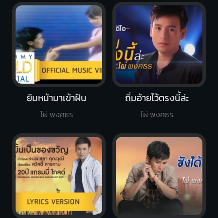
ยืมหน้ามาเข้าฝัน
ถิ่มอ้ายไว้ตรงนี้ล่ะ
ไผ่ พงศธร
ไผ่ พงศธร