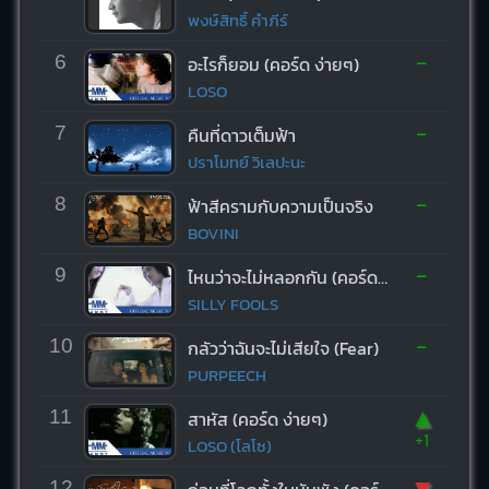
พงษ์สิทธิ์ คำภีร์
-
6
อะไรก็ยอม (คอร์ด ง่ายๆ)
LOSO
-
7
คืนที่ดาวเต็มฟ้า
ปราโมทย์ วิเลปะนะ
-
8
ฟ้าสีครามกับความเป็นจริง
BOVINI
-
9
ไหนว่าจะไม่หลอกกัน (คอร์ด ง่ายๆ)
SILLY FOOLS
-
10
กลัวว่าฉันจะไม่เสียใจ (Fear)
PURPEECH
▲
11
สาหัส (คอร์ด ง่ายๆ)
+1
LOSO (โลโซ)
▼
12