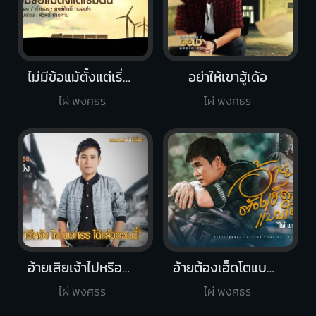
ไม่มีข้อแม้ตั้งแต่เริ่มต้น
อย่าให้เขาฮู้เด้อ
ไผ่ พงศธร
ไผ่ พงศธร
อ้ายเสียเจ้าไปหรือยัง
อ้ายต้องเฮ็ดโตแบบใด๋
ไผ่ พงศธร
ไผ่ พงศธร