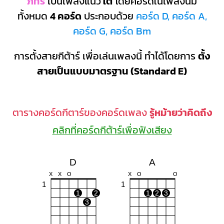
ภัทร
เป็นเพลงแนว
ใต้
โดยคอร์ดในเพลงนี้มี
ทั้งหมด
4 คอร์ด
ประกอบด้วย
คอร์ด D, คอร์ด A,
คอร์ด G, คอร์ด Bm
การตั้งสายกีต้าร์ เพื่อเล่นเพลงนี้ ทำได้โดยการ
ตั้ง
สายเป็นแบบมาตรฐาน (Standard E)
ตารางคอร์ดกีตาร์ของคอร์ดเพลง
รู้หม้ายว่าคิดถึง
คลิกที่คอร์ดกีต้าร์เพื่อฟังเสียง
D
A
X
X
O
X
O
O
1
1
1
2
1
2
3
3