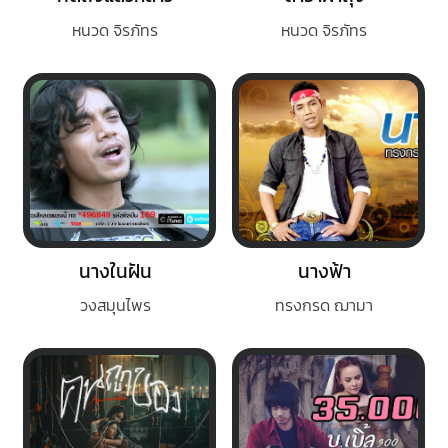
หนวด จิรภัทร
หนวด จิรภัทร
นางในฝัน
นางฟ้า
วงสมุนไพร
ทรงกรด ฌามา