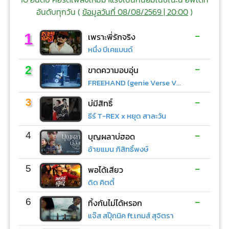
อันดับทุกวัน (
ข้อมูลวันที่ 08/08/2569 | 20:00
)
-
1
เพราะพี่รักจริง
หนึ่ง บีเคแบนด์
-
2
ขาดความอบอุ่น
FREEHAND (genie Verse Vol.1)
-
3
บ่มีสิทธิ์
ธีร์ T-REX x หยุด สาละวัน
-
4
บุญผลาบ่ฮอด
อ้ายแมน ภิสิทธิ์พงษ์
-
5
พอได้เสียว
ดิด คิตตี้
-
6
ทิ้งกันไม่ได้หรอก
แจ๊ส สปุ๊กนิค ft.เกมส์ สุจิตรา