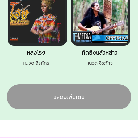
หลงโรง
คิดถึงแล้วหล่าว
หนวด จิรภัทร
หนวด จิรภัทร
แสดงเพิ่มเติม