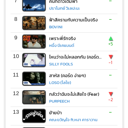
-
7
คืนที่ดาวเต็มฟ้า
ปราโมทย์ วิเลปะนะ
-
8
ฟ้าสีครามกับความเป็นจริง
BOVINI
▲
9
เพราะพี่รักจริง
+5
หนึ่ง บีเคแบนด์
▼
10
ไหนว่าจะไม่หลอกกัน (คอร์ด ง่ายๆ)
-1
SILLY FOOLS
-
11
สาหัส (คอร์ด ง่ายๆ)
LOSO (โลโซ)
▼
12
กลัวว่าฉันจะไม่เสียใจ (Fear)
-2
PURPEECH
-
13
ย้ายป่า
คณะขวัญใจ ft.หงา คาราวาน