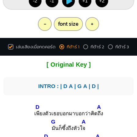
-2
-1
+1
+2
-
font size
+
เล่นเสียงเมื่อกดคอร์ด
กีต้าร์ 1
กีต้าร์ 2
กีต้าร์ 3
[ Original Key ]
INTRO : |
D
A
|
G
A
|
D
|
D
A
เ
พียงตัวเธอบอกมาบอกว่าคิด
ถึง
G
A
มันก็ซึ้งถึงหัวใ
จ
D
A