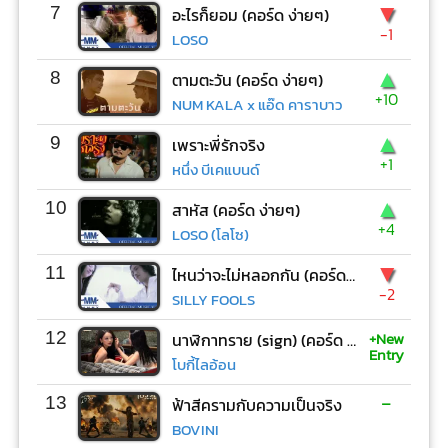
▼
7
อะไรก็ยอม (คอร์ด ง่ายๆ)
-1
LOSO
▲
8
ตามตะวัน (คอร์ด ง่ายๆ)
+10
NUM KALA x แอ๊ด คาราบาว
▲
9
เพราะพี่รักจริง
+1
หนึ่ง บีเคแบนด์
▲
10
สาหัส (คอร์ด ง่ายๆ)
+4
LOSO (โลโซ)
▼
11
ไหนว่าจะไม่หลอกกัน (คอร์ด ง่ายๆ)
-2
SILLY FOOLS
+New
12
นาฬิกาทราย (sign) (คอร์ด ง่ายๆ)
Entry
โบกี้ไลอ้อน
-
13
ฟ้าสีครามกับความเป็นจริง
BOVINI