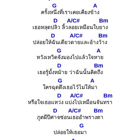
G
A
ครั้งห
นึ่งที่เราเคยเคียงข้
าง
D
A/C#
Bm
เธอหลุดป
ลิว ลิ้วล
อยเหมือนใบย
าง
D
A/C#
Bm
ปล่อยให้
ฉันเดียวด
ายและอ้างว้
าง
G
A
หวังเหวิด
จังมองไปแล้วใจห
าย
D
Bm
เธอรู้มั้งห
ม้าย ว่าฉันนั้นคิด
ถึง
G
A
ใครฉุด
ดึงเธอไว้ไม่ให้
มา
D
A/C#
Bm
หรือใจเธอแห
ว่ง แบ่ง
ไปเหมือนจันท
รา
D
A/C#
Bm
ภูตผีปีศ
าจซ่อนเ
ธออำพราง
ตา
G
ปล่อยให้เธอ
มา