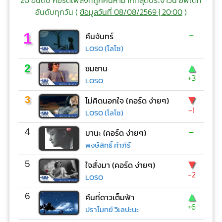
20 อันดับ คอร์ดเพลงที่ถูกค้นหามากที่สุดประจำวัน อัพเดท
อันดับทุกวัน (
ข้อมูลวันที่ 08/08/2569 | 20:00
)
-
1
คืนจันทร์
LOSO (โลโซ)
▲
2
ซมซาน
+3
LOSO
▼
3
ไม่คิดนอกใจ (คอร์ด ง่ายๆ)
-1
LOSO (โลโซ)
-
4
มานะ (คอร์ด ง่ายๆ)
พงษ์สิทธิ์ คำภีร์
▼
5
ใจสั่งมา (คอร์ด ง่ายๆ)
-2
LOSO
▲
6
คืนที่ดาวเต็มฟ้า
+6
ปราโมทย์ วิเลปะนะ