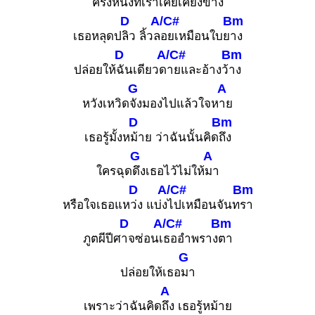
ครั้งห
นึ่งที่เราเคยเคียงข้
าง
D
A/C#
Bm
เธอหลุดป
ลิว ลิ้วล
อยเหมือนใบย
าง
D
A/C#
Bm
ปล่อยให้
ฉันเดียวด
ายและอ้างว้
าง
G
A
หวังเหวิด
จังมองไปแล้วใจห
าย
D
Bm
เธอรู้มั้งห
ม้าย ว่าฉันนั้นคิด
ถึง
G
A
ใครฉุด
ดึงเธอไว้ไม่ให้
มา
D
A/C#
Bm
หรือใจเธอแห
ว่ง แบ่ง
ไปเหมือนจันท
รา
D
A/C#
Bm
ภูตผีปีศ
าจซ่อนเ
ธออำพราง
ตา
G
ปล่อยให้เธอ
มา
A
เพราะว่าฉันคิด
ถึง เธอรู้หม้าย