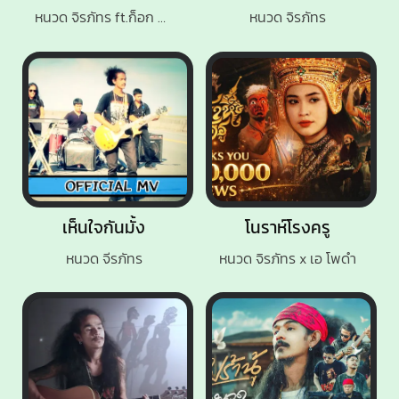
หนวด จิรภัทร ft.ก็อก กิจติเดช
หนวด จิรภัทร
เห็นใจกันมั้ง
โนราห์โรงครู
หนวด จีรภัทร
หนวด จิรภัทร x เอ โพดำ