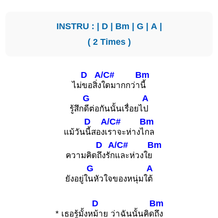
INSTRU : |
D
|
Bm
|
G
|
A
|
( 2 Times )
D
A/C#
Bm
ไม่
ขอสิ่ง
ใดมากกว่า
นี้
G
A
รู้สึก
ดีต่อกันนั้นเรื่อยไ
ป
D
A/C#
Bm
แม้วัน
นี้สองเ
ราจะห่างไ
กล
D
A/C#
Bm
ความคิด
ถึงรัก
และห่วงใย
G
A
ยังอยู่ใ
นหัวใจของหนุ่มใ
ต้
D
Bm
* เธอรู้มั้งห
ม้าย ว่าฉันนั้นคิด
ถึง