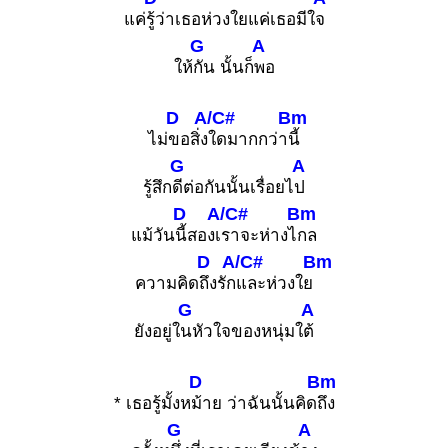
แค่
รู้ว่าเธอห่วงใยแค่เธอมีใ
จ
G
A
ให้
กัน นั้นก็
พอ
D
A/C#
Bm
ไม่
ขอสิ่ง
ใดมากกว่า
นี้
G
A
รู้สึก
ดีต่อกันนั้นเรื่อยไ
ป
D
A/C#
Bm
แม้วัน
นี้สองเ
ราจะห่างไ
กล
D
A/C#
Bm
ความคิด
ถึงรัก
และห่วงใย
G
A
ยังอยู่ใ
นหัวใจของหนุ่มใ
ต้
D
Bm
* เธอรู้มั้งห
ม้าย ว่าฉันนั้นคิด
ถึง
G
A