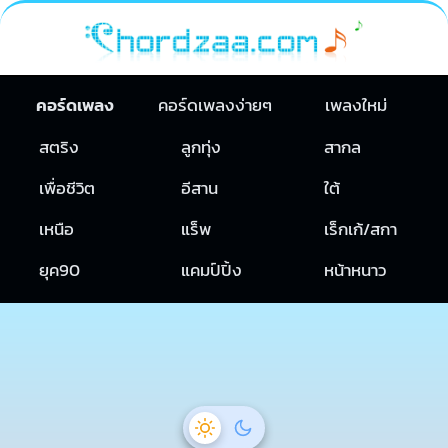
คอร์ดเพลง
คอร์ดเพลงง่ายๆ
เพลงใหม่
สตริง
ลูกทุ่ง
สากล
เพื่อชีวิต
อีสาน
ใต้
เหนือ
แร็พ
เร็กเก้/สกา
ยุค90
แคมป์ปิ้ง
หน้าหนาว