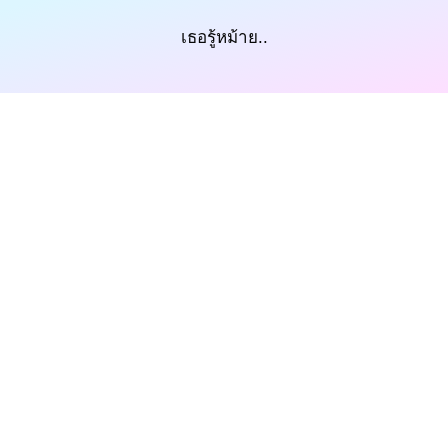
เธอรู้หม้าย..