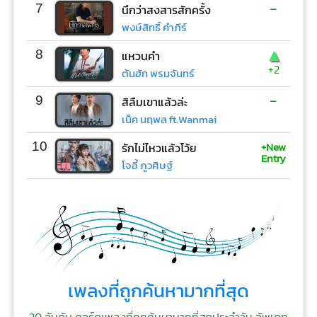
-
7
นึกว่าสงสารสักครั้ง
พงษ์สิทธิ์ คำภีร์
▲
8
แหวนคำ
+2
ต้นฮัก พรมจันทร์
-
9
สิลืมเขาแล้วล่ะ
เน็ค นฤพล ft.Wanmai
+New
10
รักไม่ไหวแล้วโว้ย
Entry
โจอี้ ภูวศิษฐ์
เพลงที่ถูกค้นหามากที่สุด