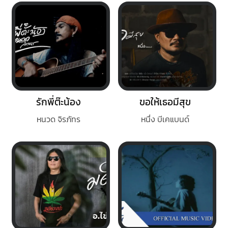
รักพี่ต๊ะน้อง
ขอให้เธอมีสุข
หนวด จิรภัทร
หนึ่ง บีเคแบนด์