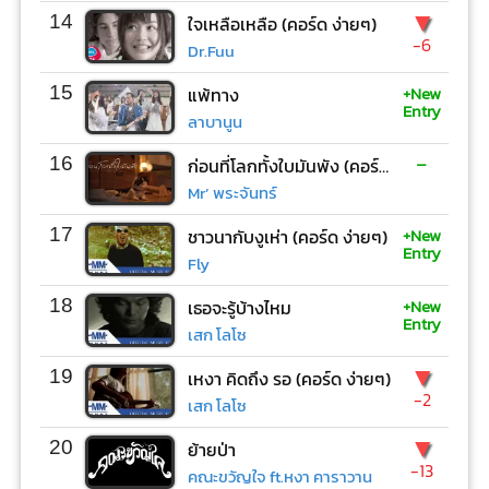
▼
14
ใจเหลือเหลือ (คอร์ด ง่ายๆ)
-6
Dr.Fuu
+New
15
แพ้ทาง
Entry
ลาบานูน
-
16
ก่อนที่โลกทั้งใบมันพัง (คอร์ด ง่ายๆ)
Mr’ พระจันทร์
+New
17
ชาวนากับงูเห่า (คอร์ด ง่ายๆ)
Entry
Fly
+New
18
เธอจะรู้บ้างไหม
Entry
เสก โลโซ
▼
19
เหงา คิดถึง รอ (คอร์ด ง่ายๆ)
-2
เสก โลโซ
▼
20
ย้ายป่า
-13
คณะขวัญใจ ft.หงา คาราวาน