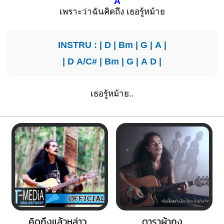
A
เพราะว่าฉันคิด
ถึง เธอรู้หม้าย
INSTRU : |
D
|
Bm
|
G
|
A
|
|
D
A/C#
|
Bm
|
G
|
A
D
|
เธอรู้หม้าย..
คิดถึงแล้วหล่าว
ดาราผ้าถุง