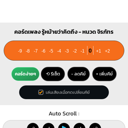
คอร์ดเพลง รู้หม้ายว่าคิดถึง - หนวด จิรภัทร
0
-9
-8
-7
-6
-5
-4
-3
-2
-1
+1
+2
คอร์ดง่ายๆ
⟲ รีเซ็ต
− ลดคีย์
+ เพิ่มคีย์
เล่นเสียงเมื่อกดเปลี่ยนคีย์
Auto Scroll :