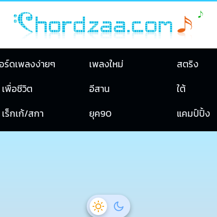
อร์ดเพลงง่ายๆ
เพลงใหม่
สตริง
เพื่อชีวิต
อีสาน
ใต้
เร็กเก้/สกา
ยุค90
แคมป์ปิ้ง