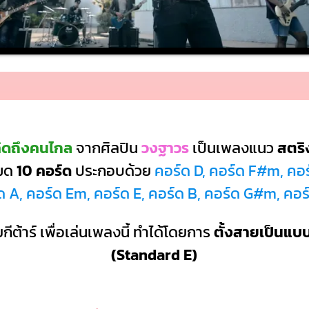
ิดถึงคนไกล
จากศิลปิน
วงฐาวร
เป็นเพลงแนว
สตริ
หมด
10 คอร์ด
ประกอบด้วย
คอร์ด D, คอร์ด F#m, คอ
์ด A, คอร์ด Em, คอร์ด E, คอร์ด B, คอร์ด G#m, คอ
กีต้าร์ เพื่อเล่นเพลงนี้ ทำได้โดยการ
ตั้งสายเป็นแ
(Standard E)