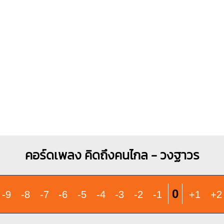
O
O
O
O
O
O
O
O
X
1
1
1
1
2
3
2
3
G#m
C#m
X
X
O
4
1
1
1
1
1
1
2
3
3
4
คอร์ดเพลง คิดถึงคนไกล - วงฐาวร
0
-9
-8
-7
-6
-5
-4
-3
-2
-1
+1
+2