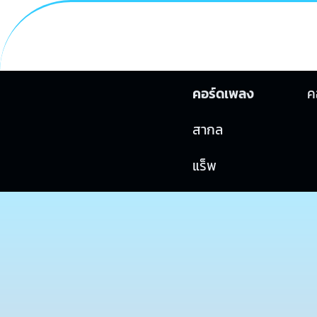
คอร์ดเพลง
ค
สากล
แร็พ