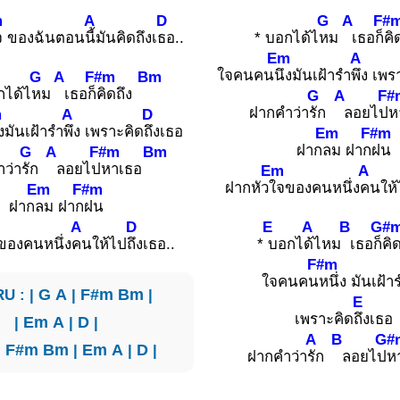
m
A
D
G
A
F#
จ ของฉันตอน
นี้มันคิดถึงเ
ธอ..
* บอกได้ไ
หม
เธอก็
ค
Em
A
ใจคนคน
นึงมันเฝ้ารำ
พึง เพร
G
A
F#m
Bm
กได้ไ
หม
เธอก็
คิดถึง
G
A
F#
ฝากคำว่า
รัก
ลอยไป
ห
m
A
D
งมันเฝ้ารำ
พึง เพราะคิด
ถึงเธอ
Em
F#m
ฝาก
ลม ฝาก
ฝน
G
A
F#m
Bm
ว่า
รัก
ลอยไป
หาเธอ
Em
A
ฝากหัว
ใจของคนหนึ่ง
คนให้
Em
F#m
ฝาก
ลม ฝาก
ฝน
A
D
E
A
B
G#
ของคนหนึ่ง
คนให้ไป
ถึงเธอ..
*
บอกไ
ด้ไหม
เธอก็
คิ
F#m
ใจคนคน
หนึ่ง มันเฝ้า
U : |
G
A
|
F#m
Bm
|
E
เพราะคิด
ถึงเธอ
|
Em
A
|
D
|
A
B
G#
|
F#m
Bm
|
Em
A
|
D
|
ฝากคำว่า
รัก
ลอยไป
ห