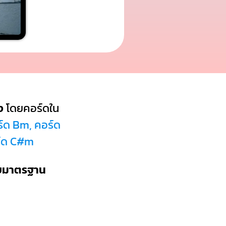
ง
โดยคอร์ดใน
ร์ด Bm, คอร์ด
ร์ด C#m
บบมาตรฐาน