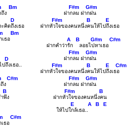
m
Bm
F#m
G#m
ิดถึง
ฝาก
ลม ฝาก
ฝน
D
F#m
B
E
าะคิด
ถึงเธอ
ฝากหัว
ใจของคนหนึ่ง
คนให้ไป
ถึงเธอ
m
Bm
าเธอ
A
B
G#m
C#m
ฝากคำว่า
รัก
ลอยไป
หาเธอ
F#m
G#m
ฝาก
ลม ฝาก
ฝน
D
ไป
ถึงเธอ..
F#m
B
E
C#m
ฝากหัว
ใจของคนหนึ่ง
คนให้ไป
ถึงเธอ
m
C#m
F#m
G#m
ดถึง
ฝาก
ลม ฝาก
ฝน
B
F#m
B
รำ
พึง
ฝากหัว
ใจของคนหนึ่ง
คน
E
A
B
E
ให้ไปใ
กล้เธอ..
m
C#m
าเธอ