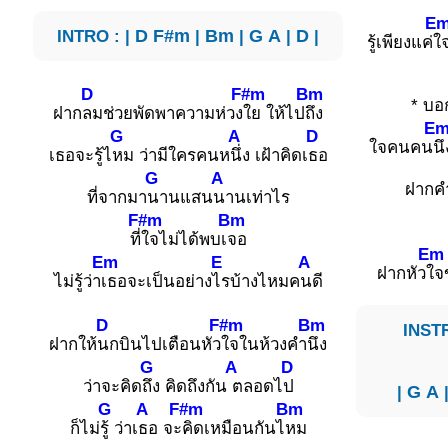
E
INTRO : |
D
F#m
|
Bm
|
G
A
|
D
|
รู้เพียงแค่
ใ
D
F#m
Bm
* บอ
ฝาก
ลมช่วยพัดพาความห่วง
ใย ให้ไป
ถึง
E
G
A
D
ใจคนคน
นึ
เธอจะรู้ไ
หม ว่ามีใครคนห
นึ่ง เฝ้าคิดเ
ธอ
G
A
ฝากคำ
ที่จากมา
นานแสน
นานเท่าไร
F#m
Bm
ที่
ใจไม่ได้พบเ
จอ
Em
Em
E
A
ฝากหัว
ใจ
ไม่รู้ว่า
เธอจะเป็นอย่าง
ไรบ้างไหมค
นดี
D
F#m
Bm
INSTR
ฝากให้
นกบินไปเตือนหัว
ใจในห้วงคำ
นึง
G
A
D
ว่าจะคิด
ถึง คิดถึงกัน
ตลอดไ
ป
|
G
A
G
A
F#m
Bm
ก็ไม่
รู้ ว่าเ
ธอ จะ
คิดเหมือนกันไ
หม