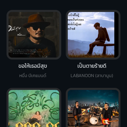
ขอให้เธอมีสุข
เป็นตายร้ายดี
หนึ่ง บีเคแบนด์
LABANOON (ลาบานูน)