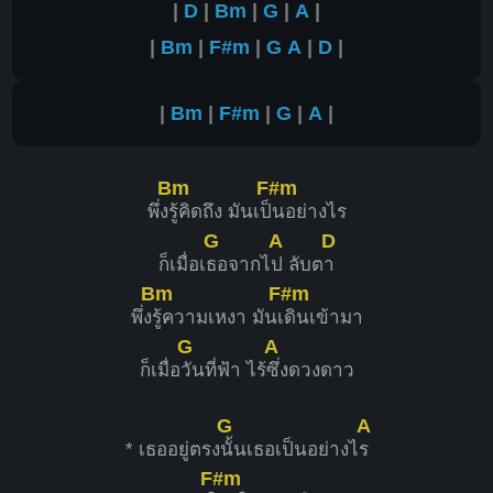
|
D
|
Bm
|
G
|
A
|
|
Bm
|
F#m
|
G
A
|
D
|
|
Bm
|
F#m
|
G
|
A
|
Bm
F#m
พึ่ง​
รู้​คิดถึง ​มันเป็
​นอย่างไร
G
A
D
ก็เมื่อเ
ธอจากไ
ป ลับต
า
Bm
F#m
พึ่ง
รู้ความเหงา มันเ
ดินเข้ามา
G
A
ก็เมื่อ
วันที่ฟ้า​ ไร้
ซึ่งดวงดาว
G
A
* เธออยู่ตรง
นั้น​เธอเป็นอย่างไ
ร
F#m