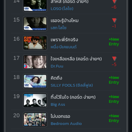
▼
14
สาหัส (คอร์ด ง่ายๆ)
-6
LOSO (โลโซ)
▼
15
เธอจะรู้บ้างไหม
-1
เสก โลโซ
+New
16
เพราะพี่รักจริง
Entry
หนึ่ง บีเคแบนด์
▼
17
ใจเหลือเหลือ (คอร์ด ง่ายๆ)
-5
Dr.Fuu
+New
18
คิดถึง
Entry
SILLY FOOLS (ซิลลี่ฟูล)
+New
19
ทิ้งไว้ในใจ (คอร์ด ง่ายๆ)
Entry
Big Ass
+New
20
ไม่บอกเธอ
Entry
Bedroom Audio