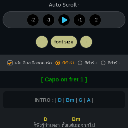
Auto Scroll :
-2
-1
+1
+2
-
font size
+
เล่นเสียงเมื่อกดคอร์ด
กีต้าร์ 1
กีต้าร์ 2
กีต้าร์ 3
[ Capo on fret 1 ]
INTRO : |
D
|
Bm
|
G
|
A
|
D
Bm
ก็พึ่ง​รู้
​ว่า​เหงา​ ตั้งแต่​เ
ธอจากไป​