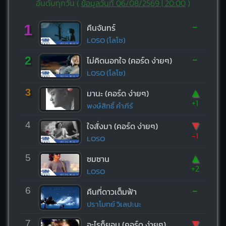
อันดับทุกวัน (
ข้อมูลวันที่ 06/08/2569 | 20:00
)
-
1
คืนจันทร์
LOSO (โลโซ)
-
2
ไม่คิดนอกใจ (คอร์ด ง่ายๆ)
LOSO (โลโซ)
▲
3
มานะ (คอร์ด ง่ายๆ)
+1
พงษ์สิทธิ์ คำภีร์
▼
4
ใจสั่งมา (คอร์ด ง่ายๆ)
-1
LOSO
▲
5
ซมซาน
+2
LOSO
-
6
คืนที่ดาวเต็มฟ้า
ปราโมทย์ วิเลปะนะ
▼
7
อะไรก็ยอม (คอร์ด ง่ายๆ)