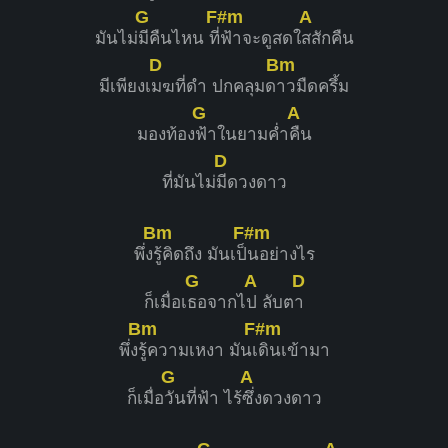
G
F#m
A
มันไม่
มีคืนไหน​ ที่
ฟ้าจะดูสดใ
สสักคืน
D
Bm
มีเพียงเ
มฆที่ดำ​ ปกคลุม​ด
าวมืดครึ้ม​
G
A
มองท้อง
ฟ้าในยามค่ำ
คืน
D
ที่มันไม่
มีดวงดาว
Bm
F#m
พึ่ง​
รู้​คิดถึง ​มันเป็
​นอย่างไร
G
A
D
ก็เมื่อเ
ธอจากไ
ป ลับต
า
Bm
F#m
พึ่ง
รู้ความเหงา มันเ
ดินเข้ามา
G
A
ก็เมื่อ
วันที่ฟ้า​ ไร้
ซึ่งดวงดาว