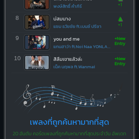
+1
พงษ์สิทธิ์ คำภีร์
▲
8
บ่สมนาง
+1
แซม ธวัชชัย ft.เบนซ์ ปรีชา
+New
9
you and me
Entry
แกนฮาว่า ft.Noi Naa YONLAPA
+New
10
สิลืมเขาแล้วล่ะ
Entry
เน็ค นฤพล ft.Wanmai
เพลงที่ถูกค้นหามากที่สุด
20 อันดับ คอร์ดเพลงที่ถูกค้นหามากที่สุดประจำวัน อัพเดท