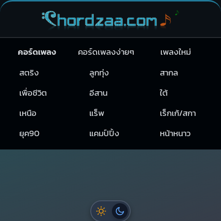
คอร์ดเพลง
คอร์ดเพลงง่ายๆ
เพลงใหม่
สตริง
ลูกทุ่ง
สากล
เพื่อชีวิต
อีสาน
ใต้
เหนือ
แร็พ
เร็กเก้/สกา
ยุค90
แคมป์ปิ้ง
หน้าหนาว