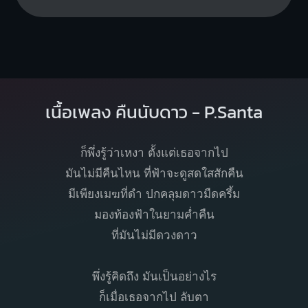
เนื้อเพลง คืนนับดาว - P.Santa
ก็พึ่ง​รู้​ว่า​เหงา​ ตั้งแต่​เธอจากไป​
มันไม่มีคืนไหน​ ที่ฟ้าจะดูสดใสสักคืน
มีเพียงเมฆที่ดำ​ ปกคลุม​ดาวมืดครึ้ม​
มองท้องฟ้าในยามค่ำคืน
ที่มันไม่มีดวงดาว
พึ่ง​รู้​คิดถึง ​มันเป็​นอย่างไร
ก็เมื่อเธอจากไป ลับตา