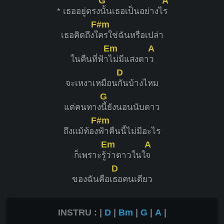
G
A
* เธออยู่ตรง
นั้น​เธอเป็นอย่างไ
ร
F#m
เธอคิดถึง​ใ
คร​ใช่​ฉันหรือเปล่า​
Em
A
ในคืน​ที่​ฟ้า
​ไม่มี​แสงดา
ว​
D
จะเหงาเหมือน
กันบ้างไหม
G
แต่คนทาง
นี้ยังนอนนับดาว
F#m
ถึงแม้ท้อง
ฟ้าคืนนี้ไม่มีอะไร
Em
A
ก็เพราะรู้
​ว่า​ดาว​ในใ
จ
D
ของฉันคือเ
ธอคนเดียว
INSTRU : |
D
|
Bm
|
G
|
A
|