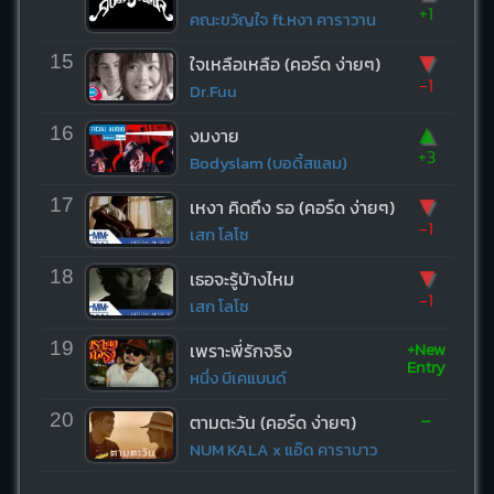
+1
คณะขวัญใจ ft.หงา คาราวาน
▼
15
ใจเหลือเหลือ (คอร์ด ง่ายๆ)
-1
Dr.Fuu
▲
16
งมงาย
+3
Bodyslam (บอดี้สแลม)
▼
17
เหงา คิดถึง รอ (คอร์ด ง่ายๆ)
-1
เสก โลโซ
▼
18
เธอจะรู้บ้างไหม
-1
เสก โลโซ
+New
19
เพราะพี่รักจริง
Entry
หนึ่ง บีเคแบนด์
-
20
ตามตะวัน (คอร์ด ง่ายๆ)
NUM KALA x แอ๊ด คาราบาว