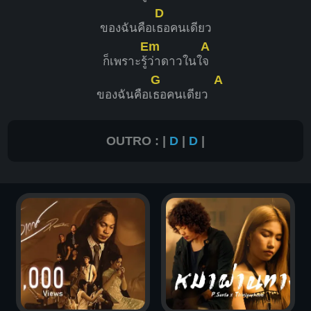
D
ของฉันคือเ
ธอคนเดียว
Em
A
ก็เพราะรู้
​ว่า​ดาว​ในใ
จ
G
A
ของฉันคือเ
ธอคนเดียว
OUTRO : |
D
|
D
|