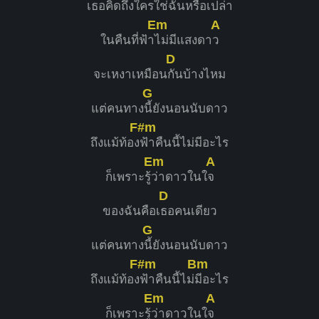
เธอคิดถึง​ใ
คร​ใช่​ฉันหรือเปล่า​
Em
A
ในคืน​ที่​ฟ้า
​ไม่มี​แสงดา
ว​
D
จะเหงาเหมือน
กันบ้างไหม
G
แต่คนทาง
นี้ยังนอนนับดาว
F#m
ถึงแม้ท้อง
ฟ้าคืนนี้ไม่มีอะไร
Em
A
ก็เพราะรู้
​ว่า​ดาว​ในใ
จ
D
ของฉันคือเ
ธอคนเดียว
G
แต่คนทาง
นี้ยังนอนนับดาว
F#m
Bm
ถึงแม้ท้อง
ฟ้าคืนนี้ไม่
มีอะไร
Em
A
ก็เพราะรู้
​ว่า​ดาว​ในใ
จ