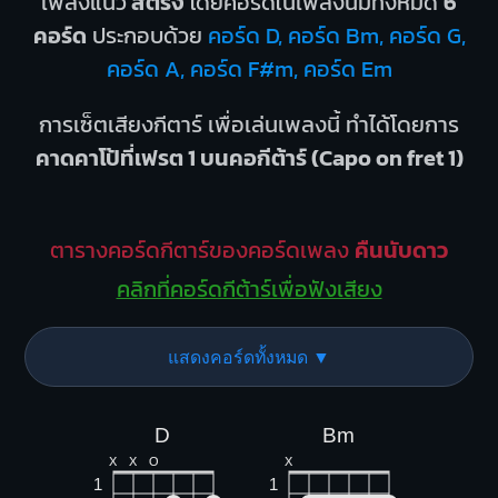
เพลงแนว
สตริง
โดยคอร์ดในเพลงนี้มีทั้งหมด
6
คอร์ด
ประกอบด้วย
คอร์ด D, คอร์ด Bm, คอร์ด G,
คอร์ด A, คอร์ด F#m, คอร์ด Em
การเซ็ตเสียงกีตาร์ เพื่อเล่นเพลงนี้ ทำได้โดยการ
คาดคาโป้ที่เฟรต 1 บนคอกีต้าร์ (Capo on fret 1)
ตารางคอร์ดกีตาร์ของคอร์ดเพลง
คืนนับดาว
คลิกที่คอร์ดกีต้าร์เพื่อฟังเสียง
แสดงคอร์ดทั้งหมด ▼
D
Bm
X
X
O
X
1
1