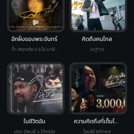
อีกฝั่งของพระจันทร์
คิดถึงคนไกล
จิ๋ว สกุณชัย x อ.ไข่ มาลีฮวนน่า
วงฐาวร
ในชีวิตฉัน
ความคิดถึงที่เต็มไปด้วยน้ำตา
ปอน นิพนธ์ x โต๋เหน่อ
โชเล่ย์ ชคัทพล