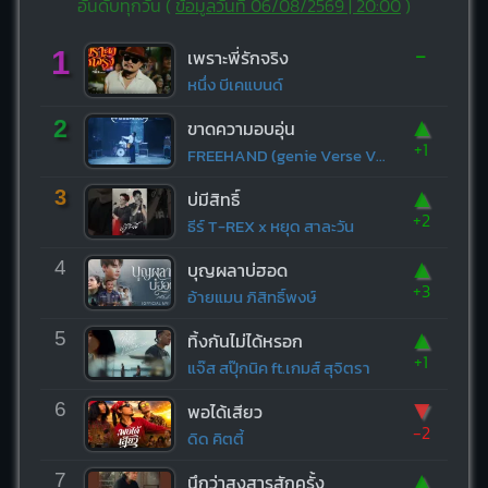
อันดับทุกวัน (
ข้อมูลวันที่ 06/08/2569 | 20:00
)
-
1
เพราะพี่รักจริง
หนึ่ง บีเคแบนด์
▲
2
ขาดความอบอุ่น
+1
FREEHAND (genie Verse Vol.1)
▲
3
บ่มีสิทธิ์
+2
ธีร์ T-REX x หยุด สาละวัน
▲
4
บุญผลาบ่ฮอด
+3
อ้ายแมน ภิสิทธิ์พงษ์
▲
5
ทิ้งกันไม่ได้หรอก
+1
แจ๊ส สปุ๊กนิค ft.เกมส์ สุจิตรา
▼
6
พอได้เสียว
-2
ดิด คิตตี้
▲
7
นึกว่าสงสารสักครั้ง