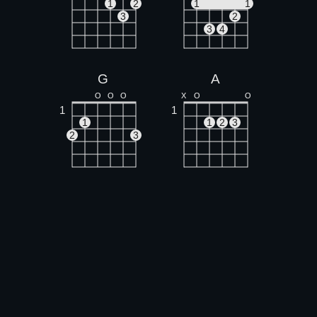
1
2
1
1
3
2
3
4
G
A
O
O
O
X
O
O
1
1
1
1
2
3
2
3
F#m
Em
O
O
O
O
1
1
1
1
1
1
2
3
3
4