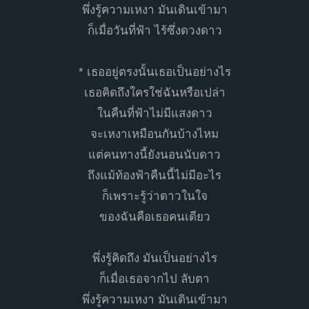
พึ่งรู้ความเหงา มันเดินเข้ามา
ก็เมื่อวันที่ฟ้า​ ไร้ซึ่งดวงดาว
* เธออยู่ตรงนั้น​เธอเป็นอย่างไร
เธอคิดถึง​ใคร​ใช่​ฉันหรือเปล่า​
ในคืน​ที่​ฟ้า​ไม่มี​แสงดาว​
จะเหงาเหมือนกันบ้างไหม
แต่คนทางนี้ยังนอนนับดาว
ถึงแม้ท้องฟ้าคืนนี้ไม่มีอะไร
ก็เพราะรู้​ว่า​ดาว​ในใจ
ของฉันคือเธอคนเดียว
พึ่ง​รู้​คิดถึง ​มันเป็​นอย่างไร
ก็เมื่อเธอจากไป ลับตา
พึ่งรู้ความเหงา มันเดินเข้ามา