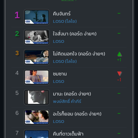
-
1
คืนจันทร์
LOSO (โลโซ)
-
2
ใจสั่งมา (คอร์ด ง่ายๆ)
LOSO
▲
3
ไม่คิดนอกใจ (คอร์ด ง่ายๆ)
+1
LOSO (โลโซ)
▼
4
ซมซาน
-1
LOSO
-
5
มานะ (คอร์ด ง่ายๆ)
พงษ์สิทธิ์ คำภีร์
-
6
อะไรก็ยอม (คอร์ด ง่ายๆ)
LOSO
-
7
คืนที่ดาวเต็มฟ้า