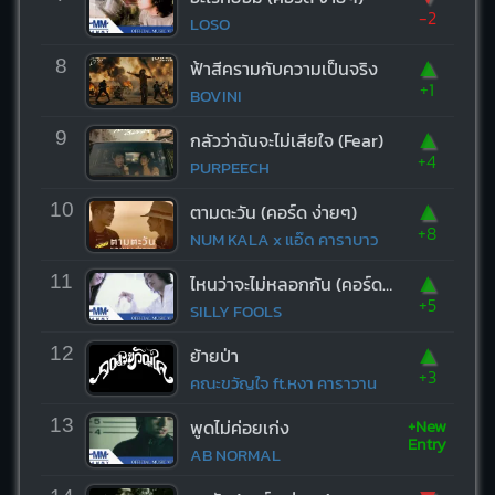
-2
LOSO
▲
8
ฟ้าสีครามกับความเป็นจริง
+1
BOVINI
▲
9
กลัวว่าฉันจะไม่เสียใจ (Fear)
+4
PURPEECH
▲
10
ตามตะวัน (คอร์ด ง่ายๆ)
+8
NUM KALA x แอ๊ด คาราบาว
▲
11
ไหนว่าจะไม่หลอกกัน (คอร์ด ง่ายๆ)
+5
SILLY FOOLS
▲
12
ย้ายป่า
+3
คณะขวัญใจ ft.หงา คาราวาน
+New
13
พูดไม่ค่อยเก่ง
Entry
AB NORMAL