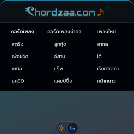
คอร์ดเพลง
คอร์ดเพลงง่ายๆ
เพลงใหม่
สตริง
ลูกทุ่ง
สากล
เพื่อชีวิต
อีสาน
ใต้
เหนือ
แร็พ
เร็กเก้/สกา
ยุค90
แคมป์ปิ้ง
หน้าหนาว