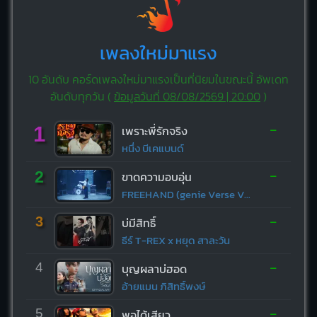
เพลงใหม่มาแรง
10 อันดับ คอร์ดเพลงใหม่มาแรงเป็นที่นิยมในขณะนี้ อัพเดท
อันดับทุกวัน (
ข้อมูลวันที่ 08/08/2569 | 20:00
)
-
1
เพราะพี่รักจริง
หนึ่ง บีเคแบนด์
-
2
ขาดความอบอุ่น
FREEHAND (genie Verse Vol.1)
-
3
บ่มีสิทธิ์
ธีร์ T-REX x หยุด สาละวัน
-
4
บุญผลาบ่ฮอด
อ้ายแมน ภิสิทธิ์พงษ์
-
5
พอได้เสียว