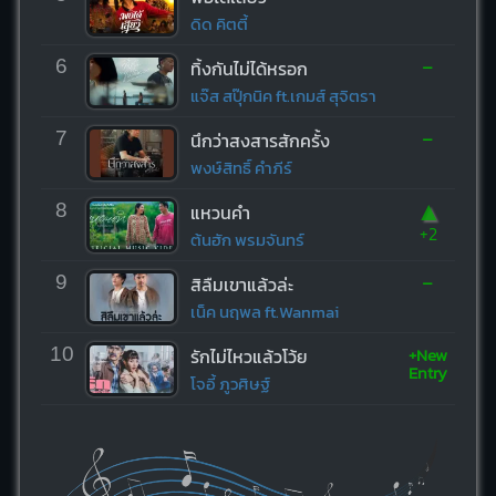
ดิด คิตตี้
-
6
ทิ้งกันไม่ได้หรอก
แจ๊ส สปุ๊กนิค ft.เกมส์ สุจิตรา
-
7
นึกว่าสงสารสักครั้ง
พงษ์สิทธิ์ คำภีร์
▲
8
แหวนคำ
+2
ต้นฮัก พรมจันทร์
-
9
สิลืมเขาแล้วล่ะ
เน็ค นฤพล ft.Wanmai
+New
10
รักไม่ไหวแล้วโว้ย
Entry
โจอี้ ภูวศิษฐ์