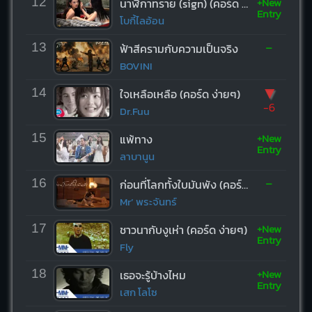
+New
12
นาฬิกาทราย (sign) (คอร์ด ง่ายๆ)
Entry
โบกี้ไลอ้อน
-
13
ฟ้าสีครามกับความเป็นจริง
BOVINI
▼
14
ใจเหลือเหลือ (คอร์ด ง่ายๆ)
-6
Dr.Fuu
+New
15
แพ้ทาง
Entry
ลาบานูน
-
16
ก่อนที่โลกทั้งใบมันพัง (คอร์ด ง่ายๆ)
Mr’ พระจันทร์
+New
17
ชาวนากับงูเห่า (คอร์ด ง่ายๆ)
Entry
Fly
+New
18
เธอจะรู้บ้างไหม
Entry
เสก โลโซ