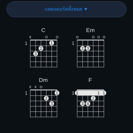
แสดงคอร์ดทั้งหมด ▼
C
Em
X
O
O
O
O
O
O
1
1
1
2
2
3
3
Dm
F
X
X
O
1
1
1
1
1
1
2
2
3
3
4
G