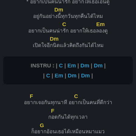
* อยากเป็นคนน่า
รัก อยากให้เธอเ
อ็นดู
Dm
อยู่กันอย่าง
นี้ทุกวันทุกคืนได้ไหม
C
Em
อยากเป็นคนน่า
รัก อยากให้เธอล
องดู
Dm
เปิดใจอีก
นิดแล้วคิดถึงกันได้ไหม
INSTRU : |
C
|
Em
|
Dm
|
Dm
|
|
C
|
Em
|
Dm
|
Dm
|
F
C
อย
ากเจอกันทุกนาที อย
ากเป็นคนที่ดีกว่า
F
ก
อดกันได้ทุกเวลา
G
ก็อย
ากอ้อนเธอได้เหมือนหมาแมว