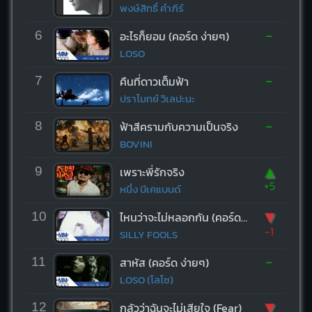
พงษ์สิทธิ์ คำภีร์
-
6
อะไรก็ยอม (คอร์ด ง่ายๆ)
LOSO
-
7
คืนที่ดาวเต็มฟ้า
ปราโมทย์ วิเลปะนะ
-
8
ฟ้าสีครามกับความเป็นจริง
BOVINI
▲
9
เพราะพี่รักจริง
+5
หนึ่ง บีเคแบนด์
▼
10
ไหนว่าจะไม่หลอกกัน (คอร์ด ง่ายๆ)
-1
SILLY FOOLS
-
11
สาหัส (คอร์ด ง่ายๆ)
LOSO (โลโซ)
▼
12
กลัวว่าฉันจะไม่เสียใจ (Fear)