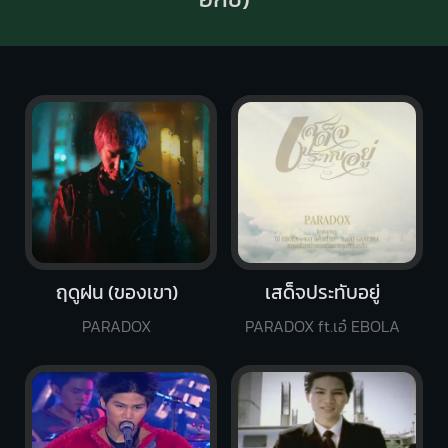
ฤดูฝน (ของเขา)
เสด็จประทับอยู่
PARADOX
PARADOX ft.เอ๋ EBOLA