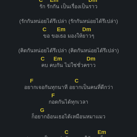
รัก รัก
กัน เป็นเรื่องเป็นร
าว
(รักกันหน่อยได้รึเปล่า (รักกันหน่อยได้รึเปล่า)
C
Em
Dm
ขอ ขอเ
ธอ มองให้ย
าวๆ
(คิดกันหน่อยได้รึเปล่า (คิดกันหน่อยได้รึเปล่า)
C
Em
Dm
คบ คบ
กัน ไม่ใช่ชั่วคร
าว
F
C
อย
ากเจอกันทุกนาที อย
ากเป็นคนที่ดีกว่า
F
ก
อดกันได้ทุกเวลา
G
ก็อย
ากอ้อนเธอได้เหมือนหมาแมว
C
Em