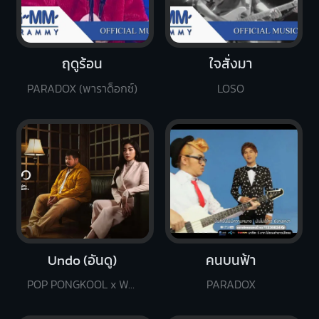
ฤดูร้อน
ใจสั่งมา
PARADOX (พาราด็อกซ์)
LOSO
Undo (อันดู)
คนบนฟ้า
POP PONGKOOL x WONDERFRAME
PARADOX