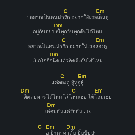
C
Em
* อยากเป็นคนน่า
รัก อยากให้เธอเ
อ็นดู
Dm
อยู่กันอย่าง
นี้ทุกวันทุกคืนได้ไหม
C
Em
อยากเป็นคนน่า
รัก อยากให้เธอล
องดู
Dm
เปิดใจอีก
นิดแล้วคิดถึงกันได้ไหม
C
Em
แค่ล
องดู ฮู้หู่ฮู
หู้
Dm
C
Em
คิดทบทวนได้ไหม ได้ไ
หมเธอ ได้ไ
หมเธอ
Dm
แค่
คบกันแค่รักกัน.. เย่
C
Em
Dm
อู
ป๊าดาด่า
ดั๊บ ปั๊บปับป่า