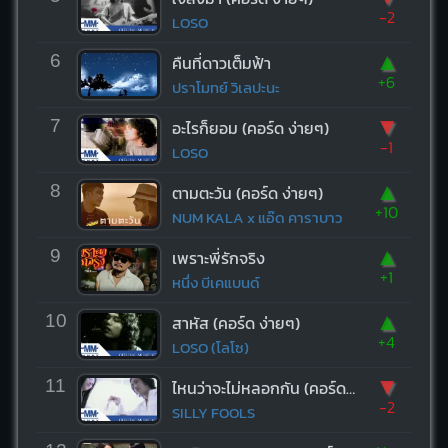
-2
LOSO
▲
6
คืนที่ดาวเต็มฟ้า
+6
ปราโมทย์ วิเลปะนะ
▼
7
อะไรก็ยอม (คอร์ด ง่ายๆ)
-1
LOSO
▲
8
ตามตะวัน (คอร์ด ง่ายๆ)
+10
NUM KALA x แอ๊ด คาราบาว
▲
9
เพราะพี่รักจริง
+1
หนึ่ง บีเคแบนด์
▲
10
สาหัส (คอร์ด ง่ายๆ)
+4
LOSO (โลโซ)
▼
11
ไหนว่าจะไม่หลอกกัน (คอร์ด ง่ายๆ)
-2
SILLY FOOLS