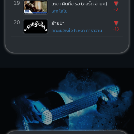
▼
19
เหงา คิดถึง รอ (คอร์ด ง่ายๆ)
-2
เสก โลโซ
▼
20
ย้ายป่า
-13
คณะขวัญใจ ft.หงา คาราวาน