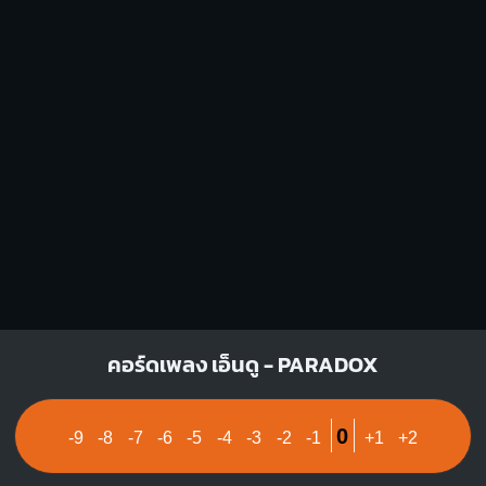
O
O
O
1
1
2
3
คอร์ดเพลง เอ็นดู - PARADOX
0
-9
-8
-7
-6
-5
-4
-3
-2
-1
+1
+2