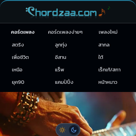
คอร์ดเพลง
คอร์ดเพลงง่ายๆ
เพลงใหม่
สตริง
ลูกทุ่ง
สากล
เพื่อชีวิต
อีสาน
ใต้
เหนือ
แร็พ
เร็กเก้/สกา
ยุค90
แคมป์ปิ้ง
หน้าหนาว