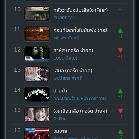
-
10
กลัวว่าฉันจะไม่เสียใจ (Fear)
PURPEECH
▲
11
ก่อนที่โลกทั้งใบมันพัง (คอร์ด ง่ายๆ)
+1
Mr’ พระจันทร์
▼
12
สาหัส (คอร์ด ง่ายๆ)
-1
LOSO (โลโซ)
-
13
เสมอ (คอร์ด ง่ายๆ)
พงษ์สิทธิ์ คำภีร์
▲
14
ย้ายป่า
+1
คณะขวัญใจ ft.หงา คาราวาน
▼
15
ใจเหลือเหลือ (คอร์ด ง่ายๆ)
-1
Dr.Fuu
▲
16
งมงาย
+3
Bodyslam (บอดี้สแลม)