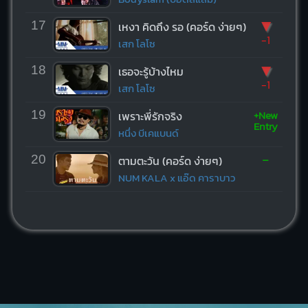
▼
17
เหงา คิดถึง รอ (คอร์ด ง่ายๆ)
-1
เสก โลโซ
▼
18
เธอจะรู้บ้างไหม
-1
เสก โลโซ
+New
19
เพราะพี่รักจริง
Entry
หนึ่ง บีเคแบนด์
-
20
ตามตะวัน (คอร์ด ง่ายๆ)
NUM KALA x แอ๊ด คาราบาว