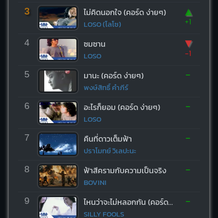
▲
3
ไม่คิดนอกใจ (คอร์ด ง่ายๆ)
+1
LOSO (โลโซ)
▼
4
ซมซาน
-1
LOSO
-
5
มานะ (คอร์ด ง่ายๆ)
พงษ์สิทธิ์ คำภีร์
-
6
อะไรก็ยอม (คอร์ด ง่ายๆ)
LOSO
-
7
คืนที่ดาวเต็มฟ้า
ปราโมทย์ วิเลปะนะ
-
8
ฟ้าสีครามกับความเป็นจริง
BOVINI
-
9
ไหนว่าจะไม่หลอกกัน (คอร์ด ง่ายๆ)
SILLY FOOLS