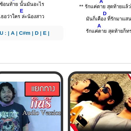
A
่งซ้อนท้
าย นั้นมันอะไร
** รักแค่ต
าย สุดท้ายแล้วไ
E
D
เธอว่าใคร
ล่ะน้องสาว
มันก็เคือ
ง ที่รักมาแ
A
รักแค่
ตาย สุดท้ายก็ท
U : |
A
|
C#m
|
D
|
E
|