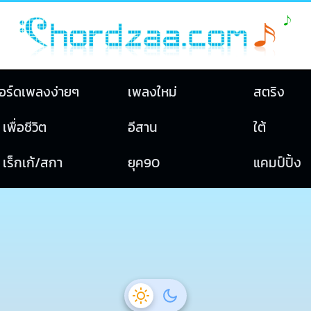
อร์ดเพลงง่ายๆ
เพลงใหม่
สตริง
เพื่อชีวิต
อีสาน
ใต้
เร็กเก้/สกา
ยุค90
แคมป์ปิ้ง