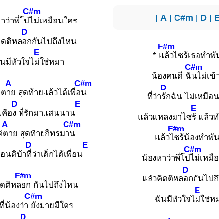
C#m
|
A
|
C#m
|
D
|
าว่าพี่โบ๋
ไม่เหมือนใคร
D
ิดติหล
อกกันไปถึงไหน
F#m
E
* แ
ล้วไซร้เธอทำพัน
ันมีหัวใจไ
ม่ใช่หมา
C#m
น้องคนดี ฉั
นไม่เข้
A
C#m
D
่ต
าย สุดท้ายแล้วได้เพื่อ
น
ที่ว่า
รักฉัน ไม่เหมือ
D
E
E
เคือ
ง ที่รักมาแสนนาน
แล้วแหลงมาไซ
ร้ แล้วท
A
C#m
F#m
่
ตาย สุดท้ายก็ทรมา
น
แล้วไ
ซร้น้องทำพันน
D
E
C#m
ือนติบ้า
ที่ว่าเด็กได้เพื่อน
น้องหาว่าพี่โบ๋
ไม่เหมื
D
F#m
แล้วคิดติหล
อกกันไปถ
ิดติหล
อก กันไปถึงไหน
E
C#m
ฉันมีหัวใจไ
ม่ใช่ห
ที่น้องว่า
ยังม่ายมีใคร
D