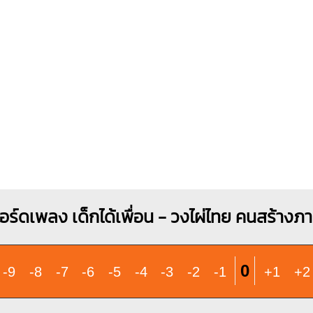
O
O
O
1
1
2
3
อร์ดเพลง เด็กได้เพื่อน - วงไผ่ไทย คนสร้างภ
0
-9
-8
-7
-6
-5
-4
-3
-2
-1
+1
+2