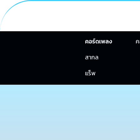
คอร์ดเพลง
ค
สากล
แร็พ