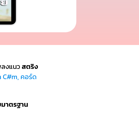
พลงแนว
สตริง
ด C#m, คอร์ด
บบมาตรฐาน