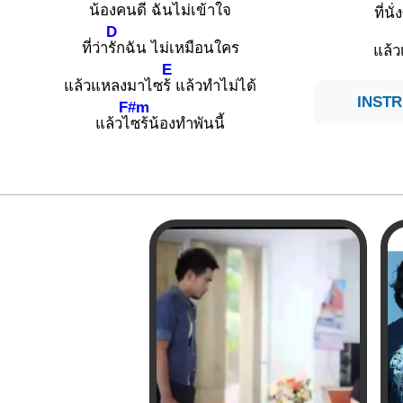
น้องคนดี ฉั
นไม่เข้าใจ
ที่นั
D
ที่ว่า
รักฉัน ไม่เหมือนใคร
แล้ว
E
แล้วแหลงมาไซ
ร้ แล้วทำไม่ได้
INSTR
F#m
แล้วไ
ซร้น้องทำพันนี้