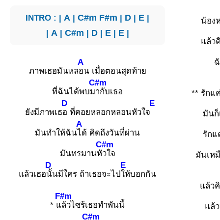
INTRO : |
A
|
C#m
F#m
|
D
|
E
|
น้องห
|
A
|
C#m
|
D
|
E
|
E
|
แล้วค
A
ฉ
ภาพเธอมันหล
อน เมื่อตอนสุดท้าย
C#m
ที่ฉันได้พบม
ากับเธอ
** รักแค
D
E
ยังมีภาพเธ
อ ที่คอยหลอกหลอนหัวใจ
มันก็
A
มันทำให้ฉัน
ได้ คิดถึงวันที่ผ่าน
รักแค
C#m
มันทรมานหั
วใจ
มันเหม
D
E
แล้วเธอ
นั้นมีใคร ถ้าเธอจะไป
ให้บอกกัน
แล้วค
F#m
* แ
ล้วไซร้เธอทำพันนี้
แล้ว
C#m