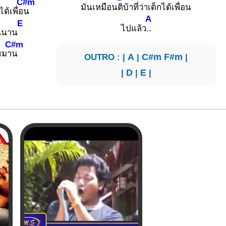
C#m
มันเหมือน
ติบ้าที่ว่าเด็กได้เพื่อน
ด้เพื่อ
น
A
E
ไ­ปแล้ว
..
สนนาน
C#m
รมา
น
OUTRO : |
A
|
C#m
F#m
|
|
D
|
E
|