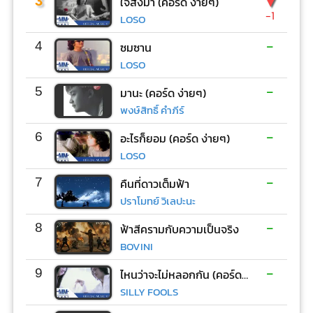
▼
3
ใจสั่งมา (คอร์ด ง่ายๆ)
-1
LOSO
-
4
ซมซาน
LOSO
-
5
มานะ (คอร์ด ง่ายๆ)
พงษ์สิทธิ์ คำภีร์
-
6
อะไรก็ยอม (คอร์ด ง่ายๆ)
LOSO
-
7
คืนที่ดาวเต็มฟ้า
ปราโมทย์ วิเลปะนะ
-
8
ฟ้าสีครามกับความเป็นจริง
BOVINI
-
9
ไหนว่าจะไม่หลอกกัน (คอร์ด ง่ายๆ)
SILLY FOOLS