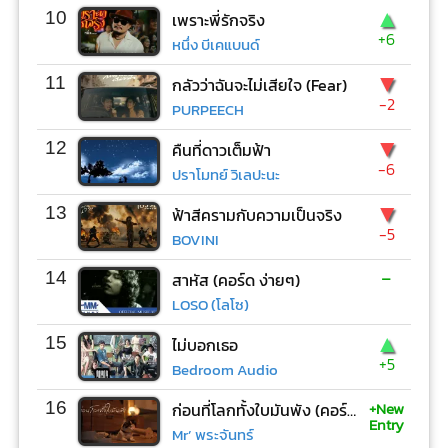
▲
10
เพราะพี่รักจริง
+6
หนึ่ง บีเคแบนด์
▼
11
กลัวว่าฉันจะไม่เสียใจ (Fear)
-2
PURPEECH
▼
12
คืนที่ดาวเต็มฟ้า
-6
ปราโมทย์ วิเลปะนะ
▼
13
ฟ้าสีครามกับความเป็นจริง
-5
BOVINI
-
14
สาหัส (คอร์ด ง่ายๆ)
LOSO (โลโซ)
▲
15
ไม่บอกเธอ
+5
Bedroom Audio
+New
16
ก่อนที่โลกทั้งใบมันพัง (คอร์ด ง่ายๆ)
Entry
Mr’ พระจันทร์