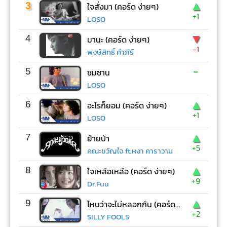
▲
3
ใจสั่งมา (คอร์ด ง่ายๆ)
+1
LOSO
▼
4
มานะ (คอร์ด ง่ายๆ)
-1
พงษ์สิทธิ์ คำภีร์
-
5
ซมซาน
LOSO
▲
6
อะไรก็ยอม (คอร์ด ง่ายๆ)
+1
LOSO
▲
7
ย้ายป่า
+5
คณะขวัญใจ ft.หงา คาราวาน
▲
8
ใจเหลือเหลือ (คอร์ด ง่ายๆ)
+9
Dr.Fuu
▲
9
ไหนว่าจะไม่หลอกกัน (คอร์ด ง่ายๆ)
+2
SILLY FOOLS