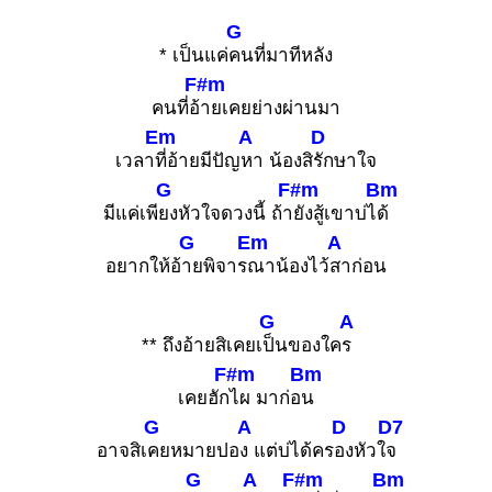
G
* เป็นแค่
คนที่มาทีหลัง
F#m
คนที่อ้
ายเคยย่างผ่านมา
Em
A
D
เวลา
ที่อ้ายมีปัญ
หา น้องสิ
รักษาใจ
G
F#m
Bm
มีแค่เพี
ยงหัวใจดวงนี้ ถ้า
ยังสู้เขาบ่ไ
ด้
G
Em
A
อยากให้อ้
ายพิจาร
ณาน้องไว้
สาก่อน
G
A
** ถึงอ้ายสิเคยเ
ป็นของใค
ร
F#m
Bm
เคยฮัก
ไผ มาก่อ
น
G
A
D
D7
อาจสิเ
คยหมายปอ
ง แต่บ่ได้คร
องหัวใ
จ
G
A
F#m
Bm