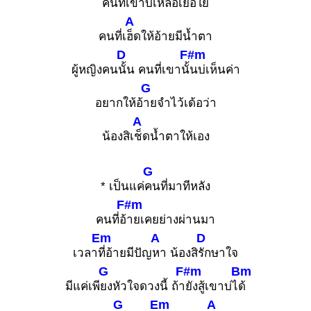
คนที่เ
ขาบ่เหลือเยื่อใย
A
คนที่เ
ฮ็ดให้อ้ายมีน้ำตา
D
F#m
ผู้หญิงคน
นั้น คนที่เขานั้
นบ่เห็นค่า
G
อยากให้อ้
ายจำไว้เด้อว่า
A
น้องสิเ
ช็ดน้ำตาให้เอง
G
* เป็นแค่
คนที่มาทีหลัง
F#m
คนที่อ้
ายเคยย่างผ่านมา
Em
A
D
เวลา
ที่อ้ายมีปัญ
หา น้องสิ
รักษาใจ
G
F#m
Bm
มีแค่เพี
ยงหัวใจดวงนี้ ถ้า
ยังสู้เขาบ่ไ
ด้
G
Em
A