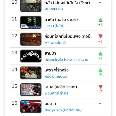
-
10
กลัวว่าฉันจะไม่เสียใจ (Fear)
PURPEECH
▲
11
สาหัส (คอร์ด ง่ายๆ)
+1
LOSO (โลโซ)
▼
12
ก่อนที่โลกทั้งใบมันพัง (คอร์ด ง่ายๆ)
-1
Mr’ พระจันทร์
▲
13
ย้ายป่า
+1
คณะขวัญใจ ft.หงา คาราวาน
▲
14
เพราะพี่รักจริง
+5
หนึ่ง บีเคแบนด์
▼
15
เสมอ (คอร์ด ง่ายๆ)
-2
พงษ์สิทธิ์ คำภีร์
-
16
งมงาย
Bodyslam (บอดี้สแลม)