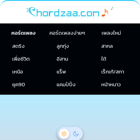
คอร์ดเพลง
คอร์ดเพลงง่ายๆ
เพลงใหม่
สตริง
ลูกทุ่ง
สากล
เพื่อชีวิต
อีสาน
ใต้
เหนือ
แร็พ
เร็กเก้/สกา
ยุค90
แคมป์ปิ้ง
หน้าหนาว