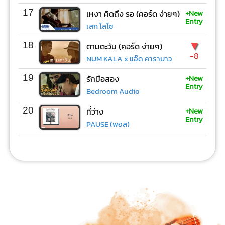
+New
17
เหงา คิดถึง รอ (คอร์ด ง่ายๆ)
Entry
เสก โลโซ
▼
18
ตามตะวัน (คอร์ด ง่ายๆ)
-8
NUM KALA x แอ๊ด คาราบาว
+New
19
รักมือสอง
Entry
Bedroom Audio
+New
20
ที่ว่าง
Entry
PAUSE (พอส)