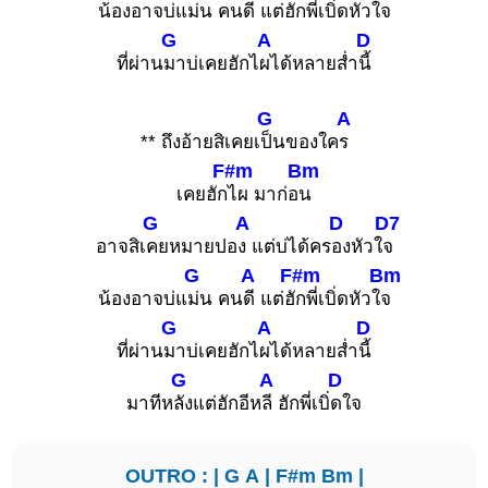
น้องอาจบ่แ
ม่น คน
ดี แต่ฮั
กพี่เบิ่ดหัวใ
จ
G
A
D
ที่ผ่าน
มาบ่เคยฮักไ
ผได้หลายส่ำ
นี้
G
A
** ถึงอ้ายสิเคยเ
ป็นของใค
ร
F#m
Bm
เคยฮัก
ไผ มาก่อ
น
G
A
D
D7
อาจสิเ
คยหมายปอ
ง แต่บ่ได้คร
องหัวใ
จ
G
A
F#m
Bm
น้องอาจบ่แ
ม่น คน
ดี แต่ฮั
กพี่เบิ่ดหัวใ
จ
G
A
D
ที่ผ่าน
มาบ่เคยฮักไ
ผได้หลายส่ำ
นี้
G
A
D
มาทีห
ลังแต่ฮักอีห
ลี ฮักพี่เบิ่
ดใจ
OUTRO : |
G
A
|
F#m
Bm
|