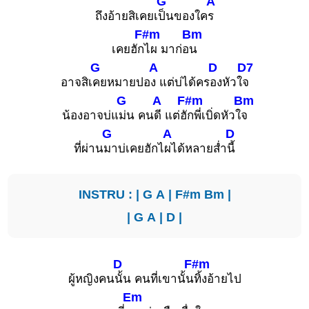
G
A
ถึงอ้ายสิเคยเ
ป็นของใค
ร
F#m
Bm
เคยฮัก
ไผ มาก่อ
น
G
A
D
D7
อาจสิเ
คยหมายปอ
ง แต่บ่ได้คร
องหัวใ
จ
G
A
F#m
Bm
น้องอาจบ่แ
ม่น คน
ดี แต่ฮั
กพี่เบิ่ดหัวใ
จ
G
A
D
ที่ผ่าน
มาบ่เคยฮักไ
ผได้หลายส่ำ
นี้
INSTRU : |
G
A
|
F#m
Bm
|
|
G
A
|
D
|
D
F#m
ผู้หญิงคน
นั้น คนที่เขานั้น
ทิ้งอ้ายไป
Em