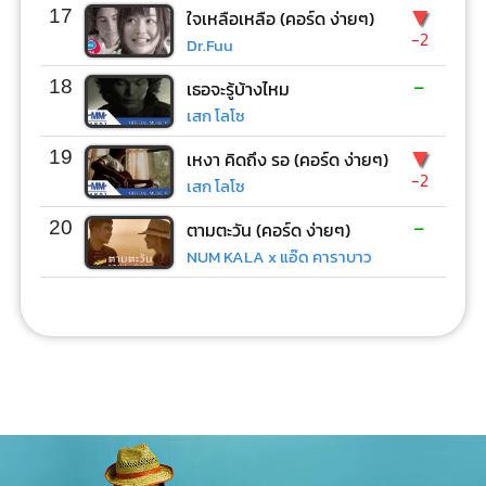
▼
17
ใจเหลือเหลือ (คอร์ด ง่ายๆ)
-2
Dr.Fuu
-
18
เธอจะรู้บ้างไหม
เสก โลโซ
▼
19
เหงา คิดถึง รอ (คอร์ด ง่ายๆ)
-2
เสก โลโซ
-
20
ตามตะวัน (คอร์ด ง่ายๆ)
NUM KALA x แอ๊ด คาราบาว