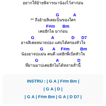
อยากให้อ้
ายพิจาร
ณาน้องไว้
สาก่อน
G
A
** ถึงอ้ายสิเคยเ
ป็นของใค
ร
F#m
Bm
เคยฮัก
ไผ มาก่อ
น
G
A
D
D7
อาจสิเ
คยหมายปอ
ง แต่บ่ได้คร
องหัวใ
จ
G
A
F#m
Bm
น้องอาจบ่แ
ม่น คน
ดี แต่ฮั
กพี่เบิ่ดหัวใ
จ
G
A
D
ที่ผ่าน
มาบ่เคยฮักไ
ผได้หลายส่ำ
นี้
INSTRU : |
G
A
|
F#m
Bm
|
|
G
A
|
D
|
|
G
A
|
F#m
Bm
|
G
A
|
D
D7
|