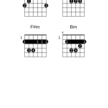
1
1
2
3
2
3
F#m
Bm
X
1
1
1
1
1
1
1
1
2
3
4
3
4
D
D7
X
X
O
X
X
O
1
1
1
1
2
2
3
3
Em