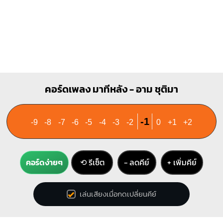
O
O
O
O
1
2
3
คอร์ดเพลง มาทีหลัง - อาม ชุติมา
-1
-9
-8
-7
-6
-5
-4
-3
-2
0
+1
+2
คอร์ดง่ายๆ
⟲ รีเซ็ต
− ลดคีย์
+ เพิ่มคีย์
เล่นเสียงเมื่อกดเปลี่ยนคีย์