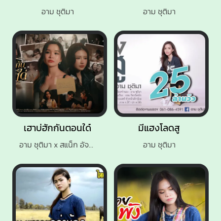
อาม ชุติมา
อาม ชุติมา
เฮาบ่ฮักกันตอนใด๋
มีแฮงโลดสู
อาม ชุติมา x สแน็ก อัจฉรีย์
อาม ชุติมา