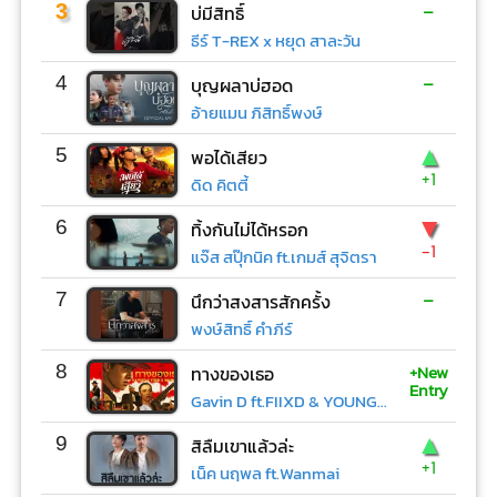
-
3
บ่มีสิทธิ์
ธีร์ T-REX x หยุด สาละวัน
-
4
บุญผลาบ่ฮอด
อ้ายแมน ภิสิทธิ์พงษ์
▲
5
พอได้เสียว
+1
ดิด คิตตี้
▼
6
ทิ้งกันไม่ได้หรอก
-1
แจ๊ส สปุ๊กนิค ft.เกมส์ สุจิตรา
-
7
นึกว่าสงสารสักครั้ง
พงษ์สิทธิ์ คำภีร์
+New
8
ทางของเธอ
Entry
Gavin D ft.FIIXD & YOUNGOHM
▲
9
สิลืมเขาแล้วล่ะ
+1
เน็ค นฤพล ft.Wanmai