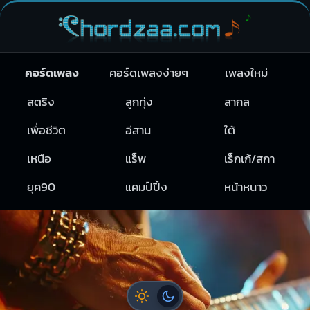
คอร์ดเพลง
คอร์ดเพลงง่ายๆ
เพลงใหม่
สตริง
ลูกทุ่ง
สากล
เพื่อชีวิต
อีสาน
ใต้
เหนือ
แร็พ
เร็กเก้/สกา
ยุค90
แคมป์ปิ้ง
หน้าหนาว