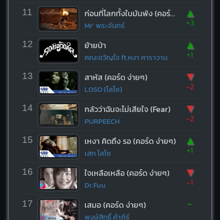
▲
11
ก่อนที่โลกทั้งใบมันพัง (คอร์ด ง่ายๆ)
+3
Mr’ พระจันทร์
▲
12
ย้ายป่า
+1
คณะขวัญใจ ft.หงา คาราวาน
▼
13
สาหัส (คอร์ด ง่ายๆ)
-2
LOSO (โลโซ)
▼
14
กลัวว่าฉันจะไม่เสียใจ (Fear)
-2
PURPEECH
▲
15
เหงา คิดถึง รอ (คอร์ด ง่ายๆ)
+1
เสก โลโซ
▼
16
ใจเหลือเหลือ (คอร์ด ง่ายๆ)
-1
Dr.Fuu
-
17
เสมอ (คอร์ด ง่ายๆ)
พงษ์สิทธิ์ คำภีร์