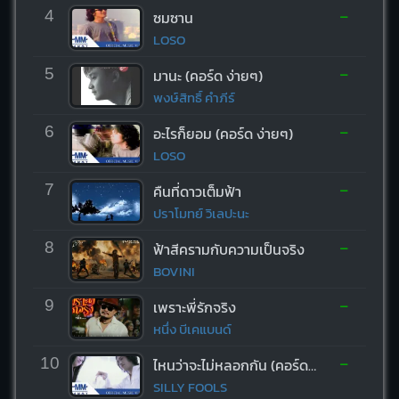
-
4
ซมซาน
LOSO
-
5
มานะ (คอร์ด ง่ายๆ)
พงษ์สิทธิ์ คำภีร์
-
6
อะไรก็ยอม (คอร์ด ง่ายๆ)
LOSO
-
7
คืนที่ดาวเต็มฟ้า
ปราโมทย์ วิเลปะนะ
-
8
ฟ้าสีครามกับความเป็นจริง
BOVINI
-
9
เพราะพี่รักจริง
หนึ่ง บีเคแบนด์
-
10
ไหนว่าจะไม่หลอกกัน (คอร์ด ง่ายๆ)
SILLY FOOLS