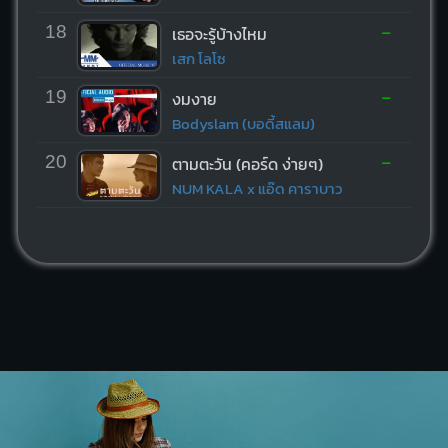
-
18
เธอจะรู้บ้างไหม
เสก โลโซ
-
19
งมงาย
Bodyslam (บอดี้สแลม)
-
20
ตามตะวัน (คอร์ด ง่ายๆ)
NUM KALA x แอ๊ด คาราบาว