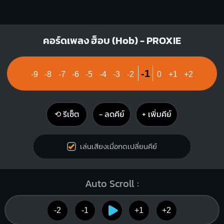
คอร์ดเพลง ฮ็อบ (Hob) - PROXIE
-1
-9
-8
-7
-6
-5
-4
-3
-2
0
+1
+2
⟲ รีเซ็ต
− ลดคีย์
+ เพิ่มคีย์
เล่นเสียงเมื่อกดเปลี่ยนคีย์
Auto Scroll :
-2
-1
+1
+2