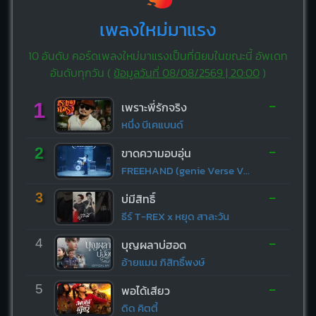
เพลงใหม่มาแรง
10 อันดับ คอร์ดเพลงใหม่มาแรงเป็นที่นิยมในขณะนี้ อัพเดท
อันดับทุกวัน (
ข้อมูลวันที่ 08/08/2569 | 20:00
)
-
1
เพราะพี่รักจริง
หนึ่ง บีเคแบนด์
-
2
ขาดความอบอุ่น
FREEHAND (genie Verse Vol.1)
-
3
บ่มีสิทธิ์
ธีร์ T-REX x หยุด สาละวัน
-
4
บุญผลาบ่ฮอด
อ้ายแมน ภิสิทธิ์พงษ์
-
5
พอได้เสียว
ดิด คิตตี้