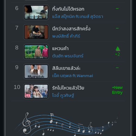
-
6
ทิ้งกันไม่ได้หรอก
แจ๊ส สปุ๊กนิค ft.เกมส์ สุจิตรา
-
7
นึกว่าสงสารสักครั้ง
พงษ์สิทธิ์ คำภีร์
▲
8
แหวนคำ
+2
ต้นฮัก พรมจันทร์
-
9
สิลืมเขาแล้วล่ะ
เน็ค นฤพล ft.Wanmai
+New
10
รักไม่ไหวแล้วโว้ย
Entry
โจอี้ ภูวศิษฐ์