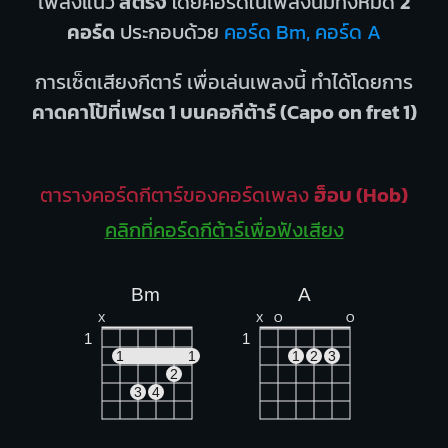
เพลงแนว
สตริง
โดยคอร์ดในเพลงนี้มีทั้งหมด
2
คอร์ด
ประกอบด้วย
คอร์ด Bm, คอร์ด A
การเซ็ตเสียงกีตาร์ เพื่อเล่นเพลงนี้ ทำได้โดยการ
คาดคาโป้ที่เฟรต 1 บนคอกีต้าร์ (Capo on fret 1)
ตารางคอร์ดกีตาร์ของคอร์ดเพลง
ฮ็อบ (Hob)
คลิกที่คอร์ดกีต้าร์เพื่อฟังเสียง
Bm
A
X
X
O
O
1
1
1
1
1
2
3
2
3
4