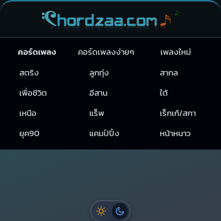
คอร์ดเพลง
คอร์ดเพลงง่ายๆ
เพลงใหม่
สตริง
ลูกทุ่ง
สากล
เพื่อชีวิต
อีสาน
ใต้
เหนือ
แร็พ
เร็กเก้/สกา
ยุค90
แคมป์ปิ้ง
หน้าหนาว