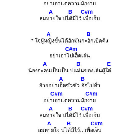
อย่าเ
อาแต่ความมักง่
าย
A
B
C#m
ลมห
ายใจ บ่ไ
ด้มีไว้ เ
พื่อเจ็บ
A
B
* ใจผู้ห
ญิงขั้นได้ฮักมันกะ
ฮักเบิ่ดคิง
C#m
อย่าเอาไ
ปเฮ็ดเล่น
A
B
E
น้องกะ
คนเป็นเป็น บ่แ
ม่นของเล่นผู้ใ
ด๋
A
B
อ้ายอย่าเ
ฮ็ดซั่วซั่ว
ฮักไปทั่ว
G#m
C#m
อย่าเ
อาแต่ความมักง่
าย
A
B
C#m
ลมห
ายใจ บ่ไ
ด้มีไว้ เ
พื่อเจ็บ
A
B
C#m
ลมห
ายใจ บ่ไ
ด้มีไว้.. เพื่อเ
จ็บ