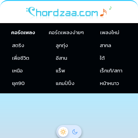
คอร์ดเพลง
คอร์ดเพลงง่ายๆ
เพลงใหม่
สตริง
ลูกทุ่ง
สากล
เพื่อชีวิต
อีสาน
ใต้
เหนือ
แร็พ
เร็กเก้/สกา
ยุค90
แคมป์ปิ้ง
หน้าหนาว