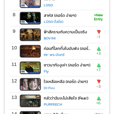
LOSO
+New
8
สาหัส (คอร์ด ง่ายๆ)
Entry
LOSO (โลโซ)
▼
9
ฟ้าสีครามกับความเป็นจริง
-1
BOVINI
▲
10
ก่อนที่โลกทั้งใบมันพัง (คอร์ด ง่ายๆ)
+3
Mr’ พระจันทร์
▲
11
ชาวนากับงูเห่า (คอร์ด ง่ายๆ)
+7
Fly
▼
12
ใจเหลือเหลือ (คอร์ด ง่ายๆ)
-3
Dr.Fuu
▲
13
กลัวว่าฉันจะไม่เสียใจ (Fear)
+6
PURPEECH
14