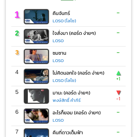
-
1
คืนจันทร์
LOSO (โลโซ)
-
2
ใจสั่งมา (คอร์ด ง่ายๆ)
LOSO
-
3
ซมซาน
LOSO
▲
4
ไม่คิดนอกใจ (คอร์ด ง่ายๆ)
+1
LOSO (โลโซ)
▼
5
มานะ (คอร์ด ง่ายๆ)
-1
พงษ์สิทธิ์ คำภีร์
-
6
อะไรก็ยอม (คอร์ด ง่ายๆ)
LOSO
-
7
คืนที่ดาวเต็มฟ้า