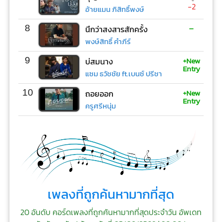
-2
อ้ายแมน ภิสิทธิ์พงษ์
-
8
นึกว่าสงสารสักครั้ง
พงษ์สิทธิ์ คำภีร์
+New
9
บ่สมนาง
Entry
แซม ธวัชชัย ft.เบนซ์ ปรีชา
+New
10
ถอยออก
Entry
ครูศรีหนุ่ม
เพลงที่ถูกค้นหามากที่สุด
20 อันดับ คอร์ดเพลงที่ถูกค้นหามากที่สุดประจำวัน อัพเดท