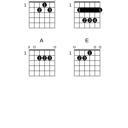
1
1
1
2
3
1
1
2
3
4
A
E
X
O
O
O
O
O
1
1
1
1
2
3
2
3
F#m
G#m
1
4
1
1
1
1
1
1
1
1
3
4
3
4