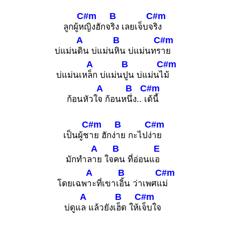
C#m
B
C#m
ลูกผู้ห
ญิงฮักจ
ริง เลยเจ็บจ
ริง
A
B
C#m
บ่แม่น
ดิน บ่แม่น
หิน บ่แม่นทร
าย
A
B
C#m
บ่แม่นเห
ล็ก บ่แม่น
ปูน บ่แม่นไ
ม้
A
B
C#m
ก้อนหัวใ
จ ก้อนห
นึ่ง.. เ
ด้นี้
C#m
B
C#m
เป็นผู้ช
าย ฮักง่
าย กะไปง่
าย
A
B
E
มักทำล
าย ใจ
คน ที่อ่อนแ
อ
A
B
C#m
โดยเฉพ
าะที่เขาเ
อิ้น ว่าเพศแ
ม่
A
B
C#m
บ่ดูแ
ล แล้วยังเ
ฮ็ด ให้เ
จ็บใจ