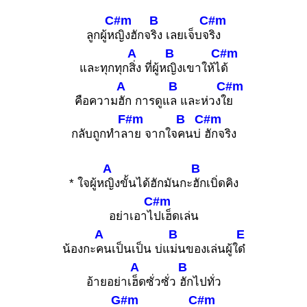
C#m
B
C#m
ลูกผู้ห
ญิงฮักจ
ริง เลยเจ็บจ
ริง
A
B
C#m
และทุกทุก
สิ่ง ที่ผู้ห
ญิงเขาให้ไ
ด้
A
B
C#m
คือความ
ฮัก การดูแ
ล และห่วงใ
ย
F#m
B
C#m
กลับถูกทำล
าย จากใจ
คนบ่
ฮักจริง
A
B
* ใจผู้ห
ญิงขั้นได้ฮักมันกะ
ฮักเบิ่ดคิง
C#m
อย่าเอาไ
ปเฮ็ดเล่น
A
B
E
น้องกะ
คนเป็นเป็น บ่แ
ม่นของเล่นผู้ใ
ด๋
A
B
อ้ายอย่าเ
ฮ็ดซั่วซั่ว
ฮักไปทั่ว
G#m
C#m