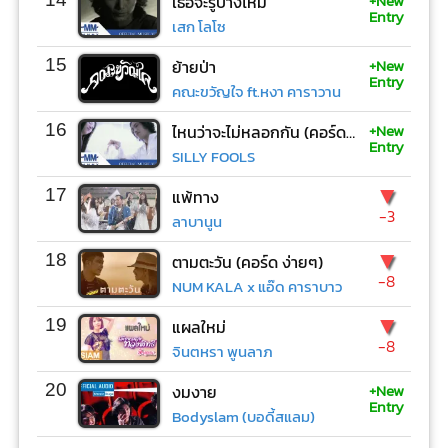
+New
เธอจะรู้บ้างไหม
Entry
เสก โลโซ
+New
15
ย้ายป่า
Entry
คณะขวัญใจ ft.หงา คาราวาน
+New
16
ไหนว่าจะไม่หลอกกัน (คอร์ด ง่ายๆ)
Entry
SILLY FOOLS
▼
17
แพ้ทาง
-3
ลาบานูน
▼
18
ตามตะวัน (คอร์ด ง่ายๆ)
-8
NUM KALA x แอ๊ด คาราบาว
▼
19
แผลใหม่
-8
จินตหรา พูนลาภ
+New
20
งมงาย
Entry
Bodyslam (บอดี้สแลม)