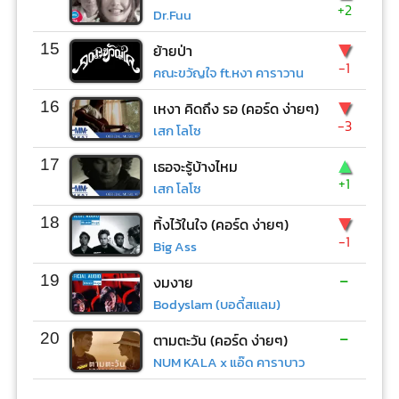
+2
Dr.Fuu
▼
15
ย้ายป่า
-1
คณะขวัญใจ ft.หงา คาราวาน
▼
16
เหงา คิดถึง รอ (คอร์ด ง่ายๆ)
-3
เสก โลโซ
▲
17
เธอจะรู้บ้างไหม
+1
เสก โลโซ
▼
18
ทิ้งไว้ในใจ (คอร์ด ง่ายๆ)
-1
Big Ass
-
19
งมงาย
Bodyslam (บอดี้สแลม)
-
20
ตามตะวัน (คอร์ด ง่ายๆ)
NUM KALA x แอ๊ด คาราบาว