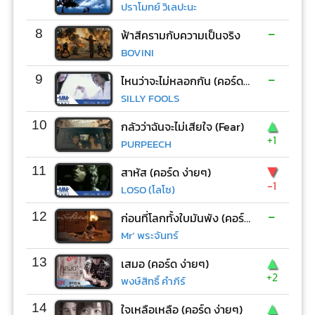
ปราโมทย์ วิเลปะนะ
-
8
ฟ้าสีครามกับความเป็นจริง
BOVINI
-
9
ไหนว่าจะไม่หลอกกัน (คอร์ด ง่ายๆ)
SILLY FOOLS
▲
10
กลัวว่าฉันจะไม่เสียใจ (Fear)
+1
PURPEECH
▼
11
สาหัส (คอร์ด ง่ายๆ)
-1
LOSO (โลโซ)
-
12
ก่อนที่โลกทั้งใบมันพัง (คอร์ด ง่ายๆ)
Mr’ พระจันทร์
▲
13
เสมอ (คอร์ด ง่ายๆ)
+2
พงษ์สิทธิ์ คำภีร์
▲
14
ใจเหลือเหลือ (คอร์ด ง่ายๆ)