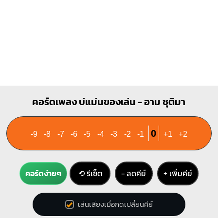
G#7
X
X
1
1
1
1
2
คอร์ดเพลง บ่แม่นของเล่น - อาม ชุติมา
0
-9
-8
-7
-6
-5
-4
-3
-2
-1
+1
+2
คอร์ดง่ายๆ
⟲ รีเซ็ต
− ลดคีย์
+ เพิ่มคีย์
เล่นเสียงเมื่อกดเปลี่ยนคีย์