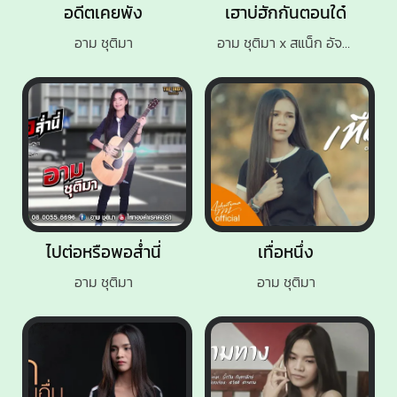
อดีตเคยพัง
เฮาบ่ฮักกันตอนใด๋
อาม ชุติมา
อาม ชุติมา x สแน็ก อัจฉรีย์
ไปต่อหรือพอส่ำนี่
เทื่อหนึ่ง
อาม ชุติมา
อาม ชุติมา