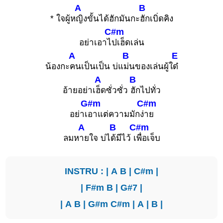
A
B
* ใจผู้ห
ญิงขั้นได้ฮักมันกะ
ฮักเบิ่ดคิง
C#m
อย่าเอาไ
ปเฮ็ดเล่น
A
B
E
น้องกะ
คนเป็นเป็น บ่แ
ม่นของเล่นผู้ใ
ด๋
A
B
อ้ายอย่าเ
ฮ็ดซั่วซั่ว
ฮักไปทั่ว
G#m
C#m
อย่าเ
อาแต่ความมักง่
าย
A
B
C#m
ลมห
ายใจ บ่ไ
ด้มีไว้ เ
พื่อเจ็บ
INSTRU : |
A
B
|
C#m
|
|
F#m
B
|
G#7
|
|
A
B
|
G#m
C#m
|
A
|
B
|