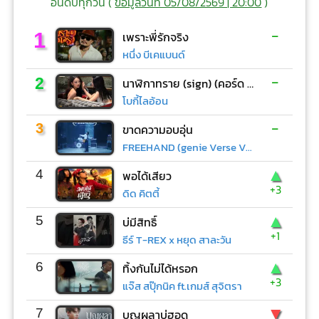
อันดับทุกวัน (
ข้อมูลวันที่ 05/08/2569 | 20:00
)
-
1
เพราะพี่รักจริง
หนึ่ง บีเคแบนด์
-
2
นาฬิกาทราย (sign) (คอร์ด ง่ายๆ)
โบกี้ไลอ้อน
-
3
ขาดความอบอุ่น
FREEHAND (genie Verse Vol.1)
▲
4
พอได้เสียว
+3
ดิด คิตตี้
▲
5
บ่มีสิทธิ์
+1
ธีร์ T-REX x หยุด สาละวัน
▲
6
ทิ้งกันไม่ได้หรอก
+3
แจ๊ส สปุ๊กนิค ft.เกมส์ สุจิตรา
▼
7
บุญผลาบ่ฮอด