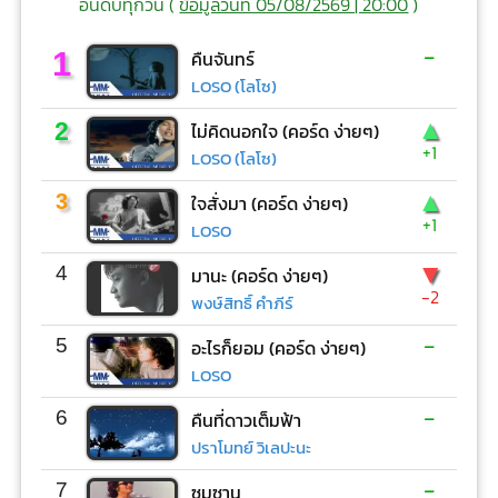
อันดับทุกวัน (
ข้อมูลวันที่ 05/08/2569 | 20:00
)
-
1
คืนจันทร์
LOSO (โลโซ)
▲
2
ไม่คิดนอกใจ (คอร์ด ง่ายๆ)
+1
LOSO (โลโซ)
▲
3
ใจสั่งมา (คอร์ด ง่ายๆ)
+1
LOSO
▼
4
มานะ (คอร์ด ง่ายๆ)
-2
พงษ์สิทธิ์ คำภีร์
-
5
อะไรก็ยอม (คอร์ด ง่ายๆ)
LOSO
-
6
คืนที่ดาวเต็มฟ้า
ปราโมทย์ วิเลปะนะ
-
7
ซมซาน