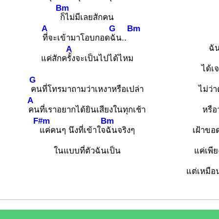
Bm
ก็ไม่มีเลยสักคน
A
G
Bm
ที่จะเข้ามาโอบกอด
ฉัน..
ฉั
A
แค่สักค
รั้งจะเป็นไปได้ไหม
ได้เ
G
คนที่โทรมาถามว่าเหงาหรือเปล่า
ไม่ว่
A
คนที่เราอยากได้ยินเสียงในทุกเช้า
หรือ
F#m
Bm
แค่คนๆ นึงที่เข้าใจ
ฉันจริงๆ
เฝ้าขอ
ในแบบที่ตัวฉันเป็น
แค่เพีย
แต่เหมือ