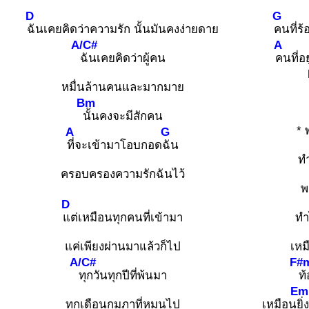
D
G
ฉันเคยคิดว่าความรัก นั้นมันคงง่ายดาย
คนที่ร
A/C#
A
ฉันเคยคิดว่าผู้คน
คนที่อย
หมื่นล้านคนและมากมาย
Bm
นั้นคงจะมีสักคน
* 
A
G
ที่จะเข้ามาโอบกอด
ฉัน
ท
ครอบครองความรักฉันไว้
พ
D
แต่เหมือนทุกคนที่เข้ามา
ทำ
แค่เพียงผ่านมาแล้วก็ไป
เหม
A/C#
F#
ทุกวันทุกปีที่พ้นมา
ท
Em
ทุกเดือนกุมภาที่หมุนไป
เหมือน
ยิ