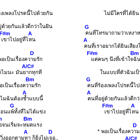
้องเพลงโปรดนี้ไปด้วยกัน
ไม่มีใครที่ได้ยิน
ู่ด้วยกันแล้วดีกว่าในฝัน
G
คนที่โทรมาถามว่าเหงาห
F#m
A
เ
ขาไปอยู่ที่ไ
หน
A
คนที่เราอยากได้ยินเสียง
D
F#m
Bm
พอเป็นเรื่องคว
ามรัก
แค่คนๆ นึงที่เข้าใจ
ฉั
A/C#
ำไมนะ มันย
ากทุกที
ในแบบที่ตัวฉันเป
Bm
G
อเป็นเรื่องคว
ามรัก
คนที่ร้องเพลงโปรดนี้ไป
A
A
ไมฉันต้อง
ช้ำแบบนี้
คนที่อยู่ด้วยกันแล้วดีก
G
F#m
A
ือนแ
พ้ทั้งที่ไม่ได้แข่ง
เ
ขาไปอยู่ที่ไ
หน
m
Bm
้อจนเริ่มจะห
มดแรง
D
* พอเป็นเรื่องคว
าม
A
D
่งวิ่งออกตาม
หา ก็ยิ่งไม่เ
จอ..
A/C#