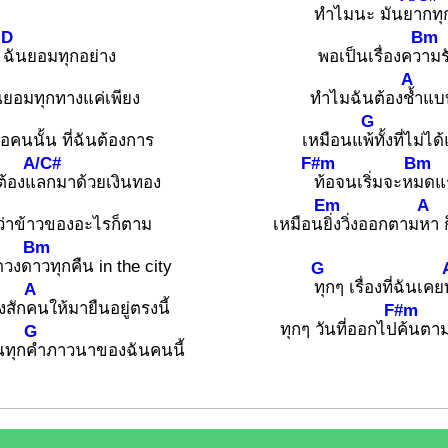
ทำไมนะ มันย
ากทุ
D
Bm
ฉันยอมทุกอย่าง
พอเป็นเรื่องคว
ามร
A
นยอมทุกทางแค่เพียง
ทำไมฉันต้อง
ช้ำแบบ
G
จอคนนั้น ที่ฉันต้องการ
เหมือนแ
พ้ทั้งที่ไม่ได
A/C#
F#m
Bm
าต้องแ
ลกมาด้วยเงินทอง
ท้อจนเริ่มจะห
มดแ
Em
A
ว่าข้าวของอะไรก็ตาม
เหมือน
ยิ่งวิ่งออกตาม
หา ก
Bm
ดวงด
าวทุกคืน in the city
G
ทุกๆ เรื่องที่ฉันเคย
A
งสัก
คนให้มายืนอยู่ตรงนี้
F#m
ทุกๆ วันที่ออกไป
ค้นตา
G
นทุก
คำภาวนาของฉันคนนี้