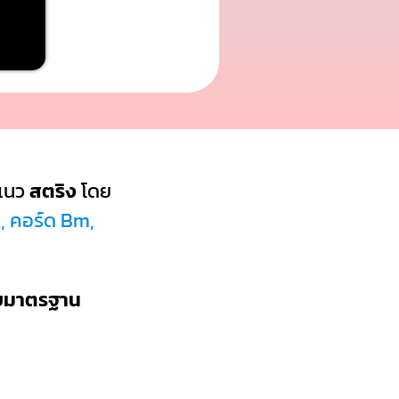
แนว
สตริง
โดย
A, คอร์ด Bm,
บบมาตรฐาน