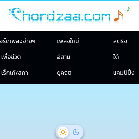
อร์ดเพลงง่ายๆ
เพลงใหม่
สตริง
เพื่อชีวิต
อีสาน
ใต้
เร็กเก้/สกา
ยุค90
แคมป์ปิ้ง