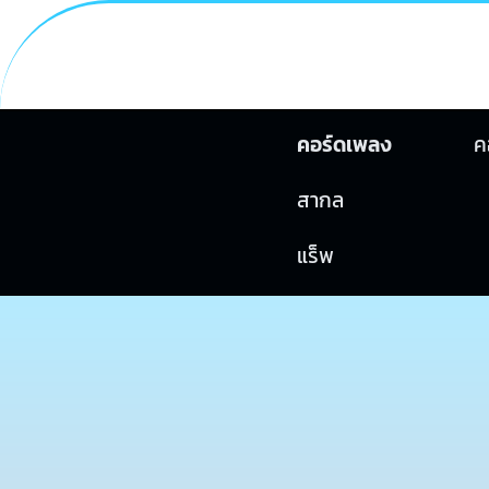
คอร์ดเพลง
ค
สากล
แร็พ