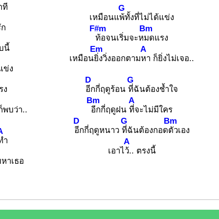
กที
G
เหมือนแ
พ้ทั้งที่ไม่ได้แข่ง
ัก
F#m
Bm
ท้อจนเริ่มจะห
มดแรง
นี้
Em
A
เหมือน
ยิ่งวิ่งออกตาม
หา ก็ยิ่งไม่เจอ..
้แข่ง
D
G
รง
อีกกี่ฤดูร้อน
ที่ฉันต้องช้ำใจ
Bm
A
็พบว่า..
อีกกี่ฤดูฝน
ที่จะไม่มีใคร
D
G
Bm
อีกกี่ฤดูหนาว
ที่ฉันต้องกอด
ตัวเอง
A
ทำ
A
เอาไ
ว้.. ตรงนี้
มหาเธอ