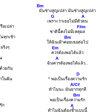
Bm
มันช่างสูญเปล่า มันช่างสูญเปล่า
G
A
เพ
ราะว่าเธอไม่มีตัว
ตน
รือเปล่า
F#m
ชาตินี้คงไม่มีเหตุ
ผล
ในทุกเช้า
Bm
ให้ฉันเฝ้าค
อยเธอต่อไป
นจริงๆ
Em
ค
วรต้องพอได้แล้ว
็น
A
ฉันค
วรต้องพอได้แล้ว..
ด้วยกัน
D
ว่าในฝัน
* พอเป็นเรื่องคว
ามรัก
A/C#
ทำไมนะ มันย
ากทุกที
Bm
พอเป็นเรื่องคว
ามรัก
รัก
A
ทำไมฉันต้อง
ช้ำแบบนี้