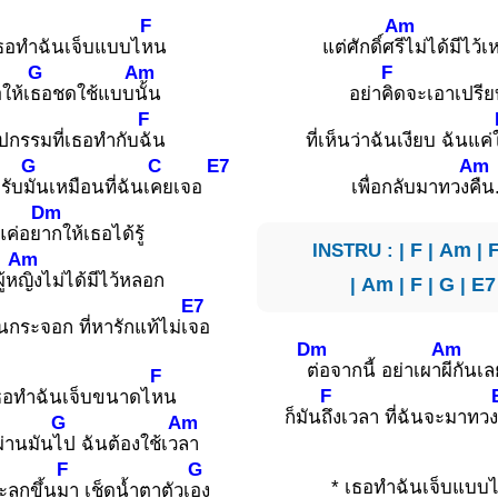
F
Am
เธอทำฉันเจ็บแบบไ
หน
แต่ศักดิ์ศ
รีไม่ได้มีไว้เ
G
Am
F
ให้เ
ธอชดใช้แบบ
นั้น
อย่า
คิดจะเอาเปรี
F
ปกรรมที่เธอทำกับ
ฉัน
ที่เห็นว่าฉันเงียบ ฉันแค่
G
C
E7
Am
รับ
มันเหมือนที่ฉันเ
คยเจอ
เพื่อกลับมาทวง
คืน
Dm
แค่อย
ากให้เธอได้รู้
INSTRU : |
F
|
Am
|
Am
ู้ห
ญิงไม่ได้มีไว้หลอก
|
Am
|
F
|
G
|
E7
E7
นกระจอก ที่หารักแท้ไม่เ
จอ
Dm
Am
ต่อจากนี้ อย่าเผา
ผีกันเล
F
F
เธอทำฉันเจ็บขนาดไ
หน
ก็มัน
ถึงเวลา ที่ฉันจะมาทวง
G
Am
ผ่านมัน
ไป ฉันต้องใช้เว
ลา
F
G
* เธอทำฉันเจ็บแบบ
ะลุกขึ้น
มา เช็ดน้ำตาตัวเ
อง