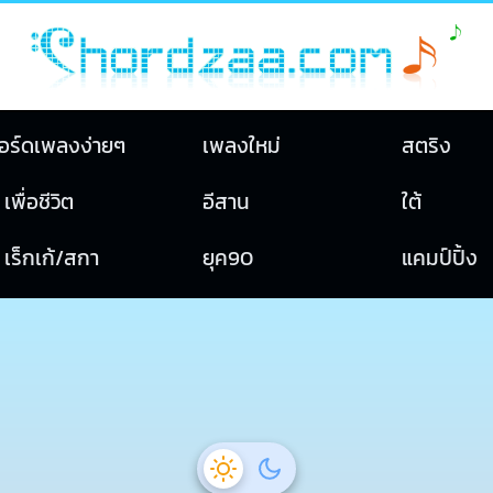
อร์ดเพลงง่ายๆ
เพลงใหม่
สตริง
เพื่อชีวิต
อีสาน
ใต้
เร็กเก้/สกา
ยุค90
แคมป์ปิ้ง