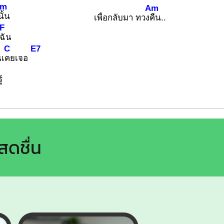
Am
Am
นั้น
เพื่อกลับมา ทวง
คืน..
F
ฉัน
C
E7
นเ
คยเจอ
้
สดชื่น