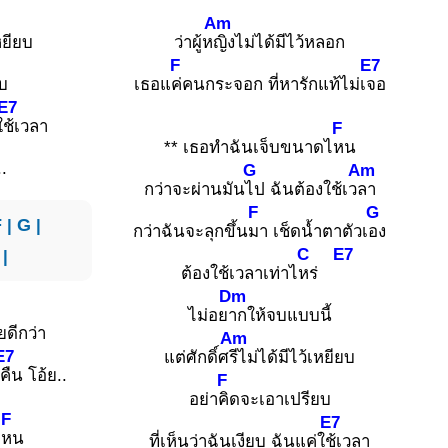
Am
หยียบ
ว่าผู้ห
ญิงไม่ได้มีไว้หลอก
F
E7
ยบ
เธอแ
ค่คนกระจอก ที่หารักแท้ไม่เ
จอ
E7
ใ
ช้เวลา
F
** เธอทำฉันเจ็บขนาดไ
หน
..
G
Am
กว่าจะผ่านมัน
ไป ฉันต้องใช้เว
ลา
F
G
F
|
G
|
กว่าฉันจะลุกขึ้น
มา เช็ดน้ำตาตัวเ
อง
C
E7
|
ต้องใช้เวลาเท่าไ
หร่
Dm
ไม่อย
ากให้จบแบบนี้
ยดีกว่า
Am
E7
แต่ศักดิ์ศ
รีไม่ได้มีไว้เหยียบ
คืน โอ้ย..
F
อย่า
คิดจะเอาเปรียบ
F
E7
ไ
หน
ที่เห็นว่าฉันเงียบ ฉันแค่ใ
ช้เวลา