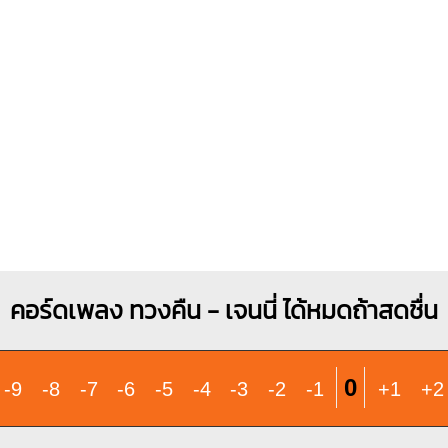
X
X
O
1
1
1
1
1
1
2
2
3
4
3
คอร์ดเพลง ทวงคืน - เจนนี่ ได้หมดถ้าสดชื่น
0
-9
-8
-7
-6
-5
-4
-3
-2
-1
+1
+2