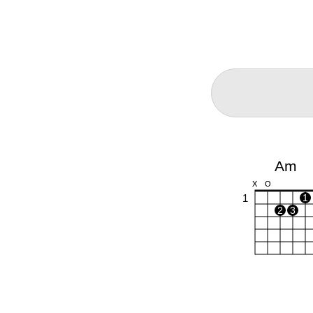
Am
X
O
1
1
2
3