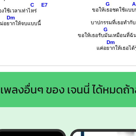
G
C
E7
ขอให้เ
ธอชดใช้แบบ
องใช้เวลาเท่าไ
หร่
Dm
บาปกรรมที่เธอทำกับ
ม่อย
ากให้จบแบบนี้
G
ขอให้เธอรับ
มันเหมือนที่ฉั
Dm
แค่อย
ากให้เธอได้รู
เพลงอื่นๆ ของ เจนนี่ ได้หมดถ้า