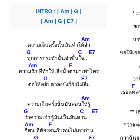
INTRO : |
Am
|
G
|
* 
|
Am
|
G
|
E7
|
ขอ
Am
บา
ความเจ็บครั้งนั้นมันทำให้
จำ
G
C
E7
ขอให้เธอ
ทุกการกระทำนั้นจำขึ้น
ใจ..
Am
F
ความ
รัก ที่ทำให้เสียน้ำ
ตามาเท่าไหร่
G
E7
ว่าผ
ต่อให้ห
ลับตาลงยังก็ยังไม่
ลืม
F
เธอแ
ค่ค
Am
ความเจ็บครั้งนั้นมันสอนใ
ห้รู้
G
C
E7
** 
ว่าความเจ้าชู้มันเป็นสันด
าน
Am
F
กว่าจะ
กี่
หน ที่ต้อง
ทนกับคนไม่เอาถ่าน
G
E7
กว่าฉันจ