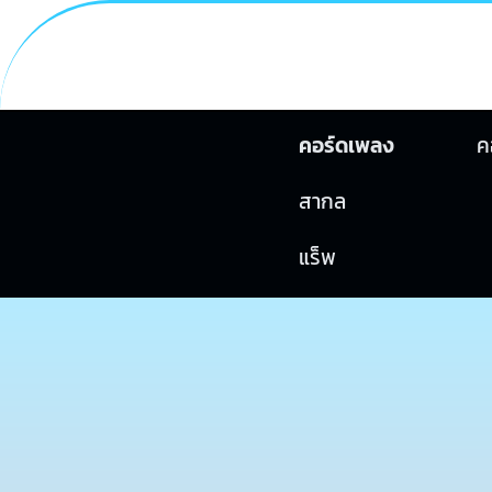
คอร์ดเพลง
ค
สากล
แร็พ