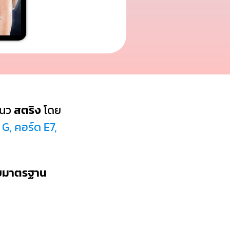
แนว
สตริง
โดย
G, คอร์ด E7,
บบมาตรฐาน