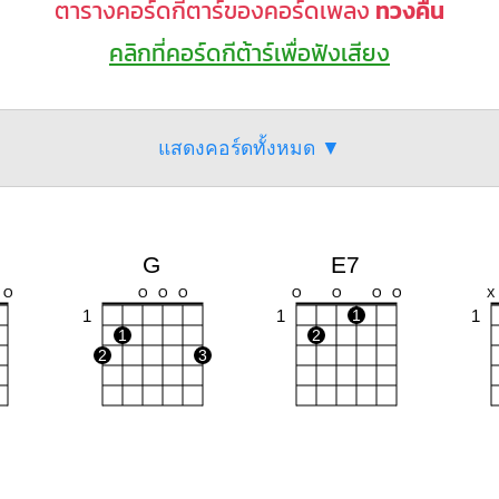
ตารางคอร์ดกีตาร์ของคอร์ดเพลง
ทวงคืน
คลิกที่คอร์ดกีต้าร์เพื่อฟังเสียง
แสดงคอร์ดทั้งหมด ▼
G
E7
O
O
O
O
O
O
O
O
X
1
1
1
1
1
2
2
3
F
Dm