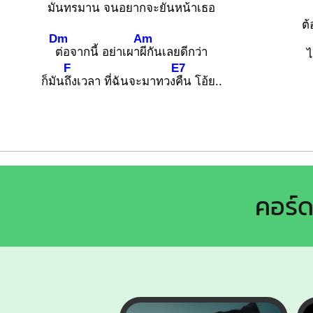
มันทร
มาน จนอยากจะยันหน้าเ
ธอ
ต้
Dm
Am
ต่อจากนี้ อย่าเผา
ผีกันเลยดีกว่า
ไ
F
E7
ก็มัน
ถึงเวลา ที่ฉันจะมาทวง
คืน โอ้ย..
คอร์ด