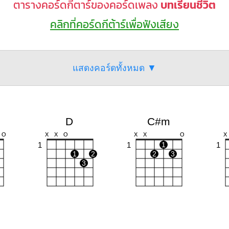
ตารางคอร์ดกีตาร์ของคอร์ดเพลง
บทเรียนชีวิต
คลิกที่คอร์ดกีต้าร์เพื่อฟังเสียง
แสดงคอร์ดทั้งหมด ▼
D
C#m
O
X
X
O
X
X
O
X
1
1
1
1
1
2
2
3
3
E