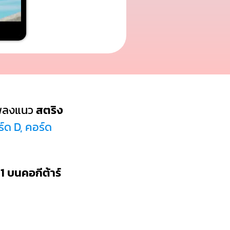
พลงแนว
สตริง
์ด D, คอร์ด
1 บนคอกีต้าร์