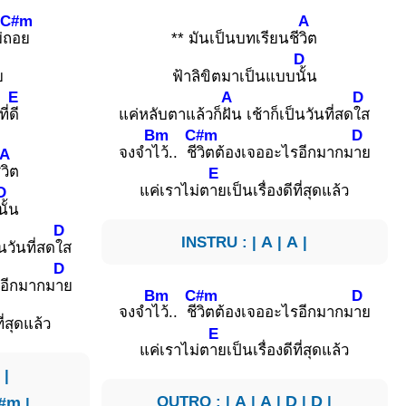
C#m
A
่ถ
อย
** มันเป็นบทเรียนชี
วิต
D
ย
ฟ้าลิขิตมาเป็นแบบ
นั้น
E
A
D
ี่
ดี
แค่หลับตาแล้วก็
ฝัน เช้าก็เป็นวันที่สด
ใส
Bm
C#m
D
จงจำ
ไว้.. ชี
วิตต้องเจออะไรอีกมากม
าย
A
ี
วิต
E
แค่เราไม่ต
ายเป็นเรื่องดีที่สุดแล้ว
D
นั้น
D
INSTRU : |
A
|
A
|
็นวันที่สด
ใส
D
รอีกมากม
าย
Bm
C#m
D
จงจำ
ไว้.. ชี
วิตต้องเจออะไรอีกมากม
าย
ี่สุดแล้ว
E
แค่เราไม่ต
ายเป็นเรื่องดีที่สุดแล้ว
A
|
OUTRO : |
A
|
A
|
D
|
D
|
#m
|