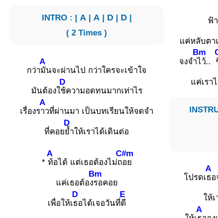
INTRO : |
A
|
A
|
D
|
D
|
ฟ้
( 2 Times )
แค่หลับตาแ
Bm
A
จงจำ
ไว้.. 
กว่า
มันจะผ่านไป กว่าใครจะเข้าใจ
D
แค่เราไ
มันต้องใ
ช้ความอดทนมากเท่าไร
A
INSTRU
เรื่องร
าวที่ผ่านมา เป็นบทเรียนให้จดจำ
D
ที่คอย
ย้ำให้เราได้เดินต่อ
A
C#m
*
ท้อได้ แต่เธอต้องไม่ถ
อย
A
Bm
โปรดเ
ธอจ
แค่เธอต้อง
รอคอย
D
E
ให้เ
เพื่อให้เ
ธอได้เจอวันที่
ดี
A