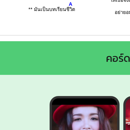
ให้เ
ธอจงเ
A
** มันเป็นบทเรียนชี
วิต
อย่าย
คอร์ด