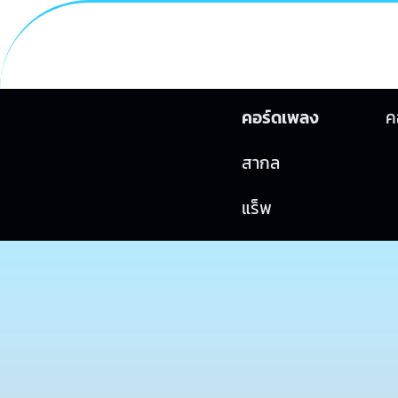
คอร์ดเพลง
ค
สากล
แร็พ