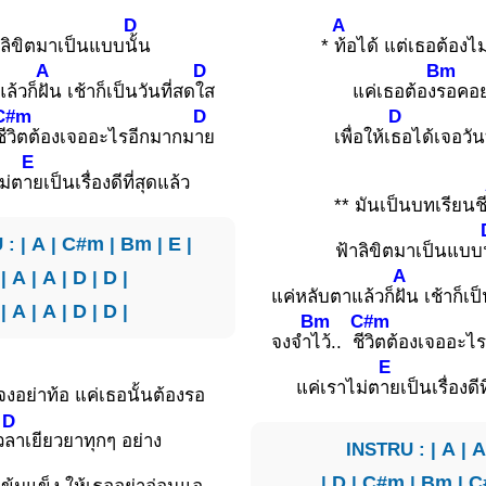
D
A
าลิขิตมาเป็นแบบ
นั้น
*
ท้อได้ แต่เธอต้องไม
A
D
Bm
ล้วก็
ฝัน เช้าก็เป็นวันที่สด
ใส
แค่เธอต้อง
รอคอ
C#m
D
D
ชี
วิตต้องเจออะไรอีกมากม
าย
เพื่อให้เ
ธอได้เจอวันท
E
ม่ต
ายเป็นเรื่องดีที่สุดแล้ว
** มันเป็นบทเรียนช
 : |
A
|
C#m
|
Bm
|
E
|
ฟ้าลิขิตมาเป็นแบบ
A
|
A
|
A
|
D
|
D
|
แค่หลับตาแล้วก็
ฝัน เช้าก็เป
|
A
|
A
|
D
|
D
|
Bm
C#m
จงจำ
ไว้.. ชี
วิตต้องเจออะไ
E
แค่เราไม่ต
ายเป็นเรื่องดีท
งอย่าท้อ แค่เธอนั้นต้องรอ
D
ว
ลาเยียวยาทุกๆ อย่าง
INSTRU : |
A
|
|
D
|
C#m
|
Bm
|
C