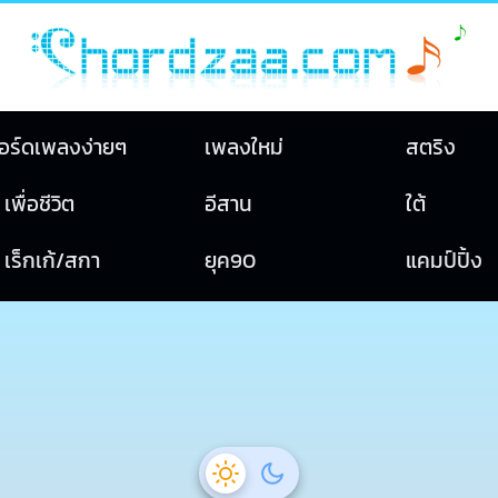
อร์ดเพลงง่ายๆ
เพลงใหม่
สตริง
เพื่อชีวิต
อีสาน
ใต้
เร็กเก้/สกา
ยุค90
แคมป์ปิ้ง