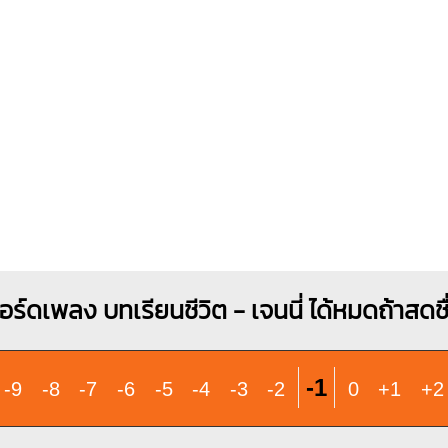
O
O
O
1
1
2
3
อร์ดเพลง บทเรียนชีวิต - เจนนี่ ได้หมดถ้าสดชื
-1
-9
-8
-7
-6
-5
-4
-3
-2
0
+1
+2