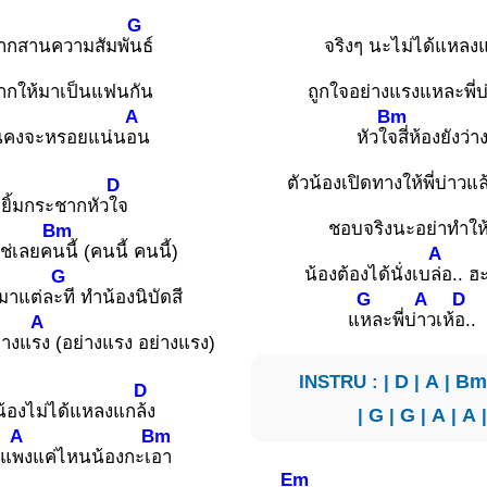
G
ากสานความสัมพั
นธ์
จริงๆ นะไม่ได้แหลงแ
ากให้มาเป็นแฟนกัน
ถูกใจอย่างแรงแหละพี่บ
A
Bm
นคงจะหรอยแน่น
อน
หัวใ
จสี่ห้องยังว่า
ตัวน้องเปิดทางให้พี่บ่าวแ
D
ยิ้มกระชากหัว
ใจ
ชอบจริงนะอย่าทำให้
Bm
ช่เลยค
นนี้ (คนนี้ คนนี้)
A
น้องต้องได้นั่งเบ
ล่อ.. ฮะ
G
มมาแต่ล
ะที ทำน้องนิบัดสี
G
A
D
แ
หละพี่บ่
าวเห้
อ.
A
่างแ
รง (อย่างแรง อย่างแรง)
INSTRU : |
D
|
A
|
B
D
น้องไม่ได้แหลงแก
ล้ง
|
G
|
G
|
A
|
A
A
Bm
ยแ
พงแค่ไหนน้องกะเ
อา
Em