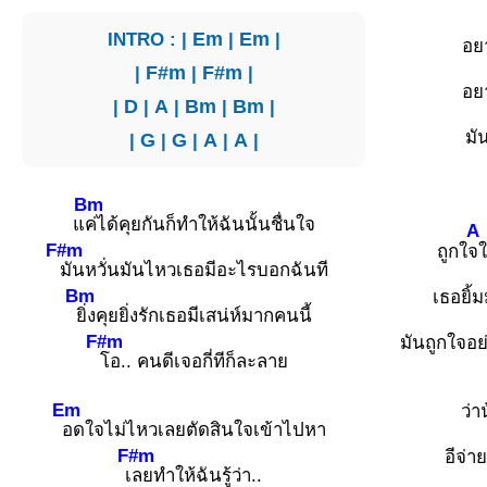
INTRO : |
Em
|
Em
|
อย
|
F#m
|
F#m
|
อย
|
D
|
A
|
Bm
|
Bm
|
มั
|
G
|
G
|
A
|
A
|
Bm
แ
ค่ได้คุยกันก็ทำให้ฉันนั้นชื่นใจ
A
F#m
ถูกใ
จใ
มันหวั่นมันไหวเธอมีอะไรบอกฉันที
Bm
เธอยิ้
ยิ่งคุยยิ่งรักเธอมีเสน่ห์มากคนนี้
F#m
มันถูกใจอย
โอ.. คนดีเจอกี่ทีก็ละลาย
Em
ว่า
อดใจไม่ไหวเลยตัดสินใจเข้าไปหา
F#m
อีจ่า
เ
ลยทำให้ฉันรู้ว่า..