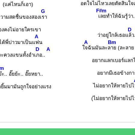
อดใจไม่ไหวเลยตัดสินใจ
(แค่ไหนก็เอา)
F#m
G
เ
ลยทำให้ฉันรู้ว่า.
อความสดชื่นของสองเ
รา
D
องคงไม่อายใครเขา
ว่าอยู่ใกล้เธอแ
ล้ว
A
A
Bm
ได้พี่บ่าวมาเป็นแ
ฟน
ใ
จฉันมันละล
าย (ละลาย
D
A
จะควงแขนทั้งอำเ
ภอ..
อยากแลกเบอร์แลก
m
อยากมีเธอข้างกา
ย๊ะ.. อั๊ยย้ะ.. อั๊ยหยา..
ไม่อยากให้หายไปไ
อยิ้มมามันถูกใจอย่างแรง
(ไม่อยากให้หายไป