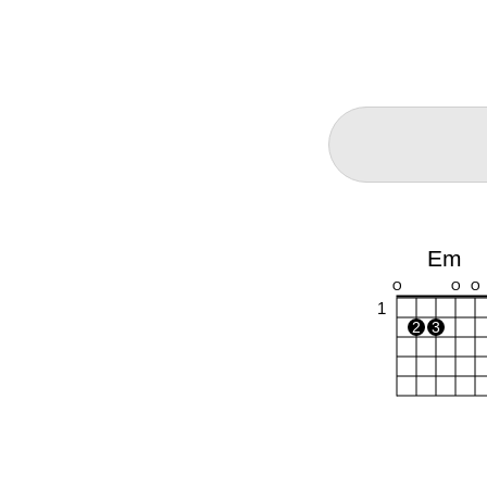
Em
O
O
O
1
2
3