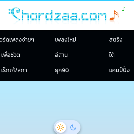
อร์ดเพลงง่ายๆ
เพลงใหม่
สตริง
เพื่อชีวิต
อีสาน
ใต้
เร็กเก้/สกา
ยุค90
แคมป์ปิ้ง