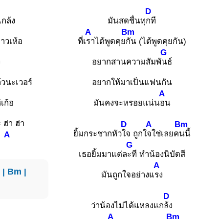
D
กล้ง
มันสดชื่นทุ
กที
A
Bm
่าวเห้อ
ที่เ
ราได้พูดคุย
กัน (ได้พูดคุยกัน)
G
ง
อยากสานความสัมพั
นธ์
ล้วนะเวอร์
อยากให้มาเป็นแฟนกัน
A
เก้อ
มันคงจะหรอยแน่น
อน
 ฮ่า ฮ่า
D
A
Bm
ยิ้มกระชากหัว
ใจ ถูกใ
จใช่เลยค
นนี้
A
.
G
เธอยิ้มมาแต่ล
ะที ทำน้องนิบัดสี
A
m
|
Bm
|
มันถูกใจอย่างแ
รง
|
D
ว่าน้องไม่ได้แหลงแก
ล้ง
A
Bm