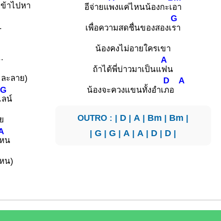
เข้าไปหา
อีจ่ายแ
พงแค่ไหนน้องกะเ
อา
G
.
เพื่อความสดชื่นของสองเ
รา
น้องคงไม่อายใครเขา
..
A
ถ้าได้พี่บ่าวมาเป็นแ
ฟน
 ละลาย)
D
A
G
น้องจะควงแขนทั้งอำเ
ภอ
ไ
ลน์
OUTRO : |
D
|
A
|
Bm
|
Bm
|
ย
A
|
G
|
G
|
A
|
A
|
D
|
D
|
หน
ไหน)