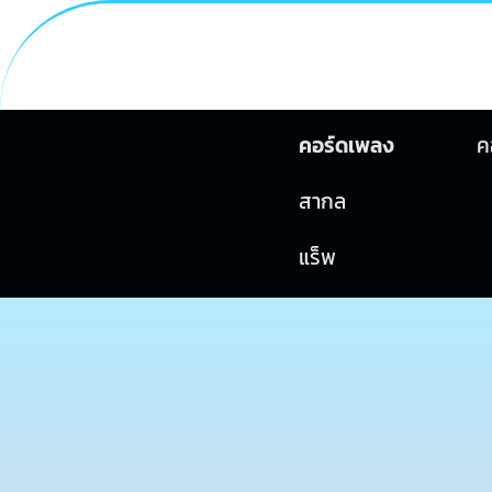
คอร์ดเพลง
ค
สากล
แร็พ