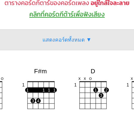
ตารางคอร์ดกีตาร์ของคอร์ดเพลง
อยู่ใกล้ใจละลาย
คลิกที่คอร์ดกีต้าร์เพื่อฟังเสียง
แสดงคอร์ดทั้งหมด ▼
F#m
D
O
X
X
O
X
1
1
1
1
1
1
1
1
2
3
3
4
Bm
G