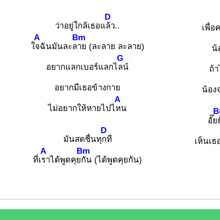
D
ว่าอยู่ใกล้เธอแ
ล้ว..
เพื่
A
Bm
ใ
จฉันมันละล
าย (ละลาย ละลาย)
น้
G
อยากแลกเบอร์แลกไ
ลน์
ถ้า
อยากมีเธอข้างกาย
น้อง
A
ไม่อยากให้หายไปไ
หน
B
อั๊ย
D
มันสดชื่นทุ
กที
เห็นเธ
A
Bm
ที่เ
ราได้พูดคุย
กัน (ได้พูดคุยกัน)