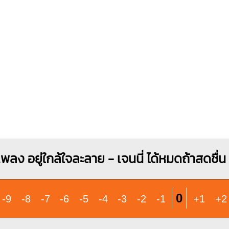
X
O
O
O
1
1
1
1
1
2
2
3
3
4
พลง อยู่ใกล้ใจละลาย - เจนนี่ ได้หมดถ้าสดชื่น ft
0
-9
-8
-7
-6
-5
-4
-3
-2
-1
+1
+2