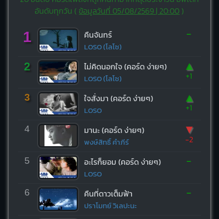
อันดับทุกวัน (
ข้อมูลวันที่ 05/08/2569 | 20:00
)
-
1
คืนจันทร์
LOSO (โลโซ)
▲
2
ไม่คิดนอกใจ (คอร์ด ง่ายๆ)
+1
LOSO (โลโซ)
▲
3
ใจสั่งมา (คอร์ด ง่ายๆ)
+1
LOSO
▼
4
มานะ (คอร์ด ง่ายๆ)
-2
พงษ์สิทธิ์ คำภีร์
-
5
อะไรก็ยอม (คอร์ด ง่ายๆ)
LOSO
-
6
คืนที่ดาวเต็มฟ้า
ปราโมทย์ วิเลปะนะ