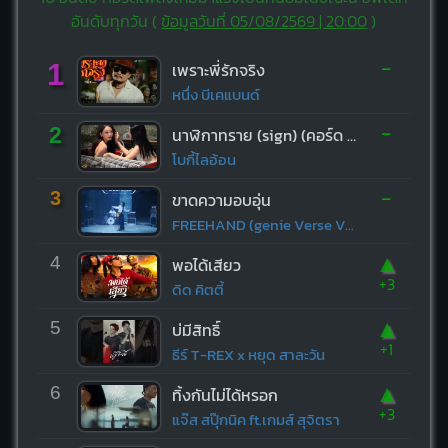
อันดับทุกวัน (
ข้อมูลวันที่ 05/08/2569 | 20:00
)
-
1
เพราะพี่รักจริง
หนึ่ง บีเคแบนด์
-
2
นาฬิกาทราย (sign) (คอร์ด ง่ายๆ)
โบกี้ไลอ้อน
-
3
ขาดความอบอุ่น
FREEHAND (genie Verse Vol.1)
▲
4
พอได้เสียว
+3
ดิด คิตตี้
▲
5
บ่มีสิทธิ์
+1
ธีร์ T-REX x หยุด สาละวัน
▲
6
ทิ้งกันไม่ได้หรอก
+3
แจ๊ส สปุ๊กนิค ft.เกมส์ สุจิตรา