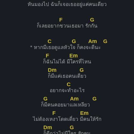
หันมองไป
ฉันก็เจอเธออยู่แ
ค่คนเดียว
F
G
ก็เลยอยาก
ชวนเธอมา รัก
กัน
C
G
Am
G
* หากมีเ
ธอดูแลหัวใ
จ ก็คงจะ
ดีนะ
F
Em
ก็
ฉันไม่ได้ มีใ
ครที่ไหน
Dm
G
ก็
มีแค่เธอคนเดี
ยว
C
อยากจะ
ทำอะไร
G
Am
G
ก็
มีคนคอยมาแ
ลเหลียว
F
Em
ไม่ต้องเห
งาโดดเดี่ยว มี
คนให้รัก
Dm
G
ก็
ดีกว่าไม่มีใ
คร สักคน