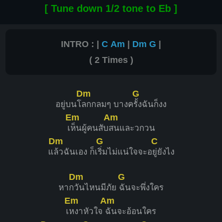
[ Tune down 1/2 tone to Eb ]
INTRO : |
C
Am
|
Dm
G
|
( 2 Times )
Dm
G
อยู่บนโ
ลกกลมๆ บางค
รั้งฉันก็งง
Em
Am
เ
ห็นผู้คนสับ
สนและวกวน
Dm
G
C
แ
ล้วฉันเอง ก็เ
ริ่มไม่แน่ใจจะอ
ยู่ยังไง
Dm
G
หาก
วันไหนมีภัย
ฉันจะพึ่งใคร
Em
Am
เ
หงาหัวใจ
ฉันจะอ้อนใคร