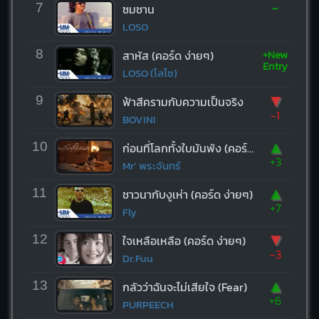
-
7
ซมซาน
LOSO
+New
8
สาหัส (คอร์ด ง่ายๆ)
Entry
LOSO (โลโซ)
▼
9
ฟ้าสีครามกับความเป็นจริง
-1
BOVINI
▲
10
ก่อนที่โลกทั้งใบมันพัง (คอร์ด ง่ายๆ)
+3
Mr’ พระจันทร์
▲
11
ชาวนากับงูเห่า (คอร์ด ง่ายๆ)
+7
Fly
▼
12
ใจเหลือเหลือ (คอร์ด ง่ายๆ)
-3
Dr.Fuu
▲
13
กลัวว่าฉันจะไม่เสียใจ (Fear)
+6
PURPEECH