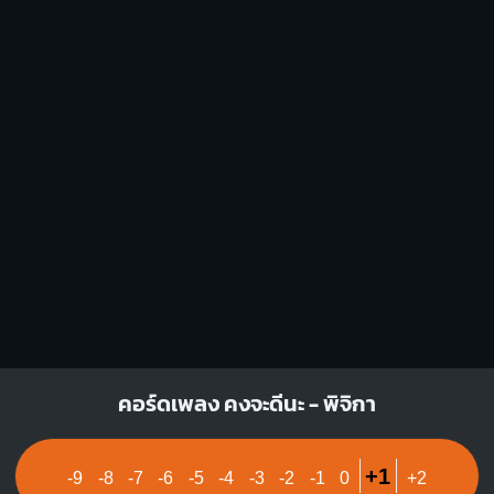
Em
F
O
O
O
O
1
1
1
1
1
2
3
2
3
4
คอร์ดเพลง คงจะดีนะ - พิจิกา
+1
-9
-8
-7
-6
-5
-4
-3
-2
-1
0
+2