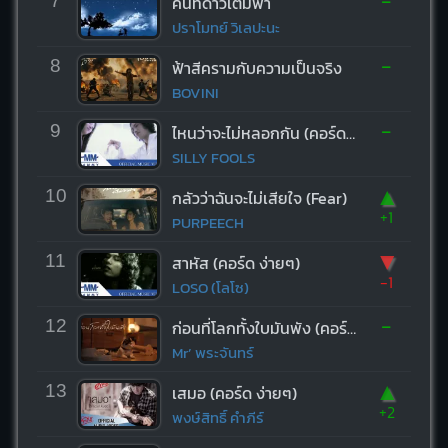
-
7
คืนที่ดาวเต็มฟ้า
ปราโมทย์ วิเลปะนะ
-
8
ฟ้าสีครามกับความเป็นจริง
BOVINI
-
9
ไหนว่าจะไม่หลอกกัน (คอร์ด ง่ายๆ)
SILLY FOOLS
▲
10
กลัวว่าฉันจะไม่เสียใจ (Fear)
+1
PURPEECH
▼
11
สาหัส (คอร์ด ง่ายๆ)
-1
LOSO (โลโซ)
-
12
ก่อนที่โลกทั้งใบมันพัง (คอร์ด ง่ายๆ)
Mr’ พระจันทร์
▲
13
เสมอ (คอร์ด ง่ายๆ)
+2
พงษ์สิทธิ์ คำภีร์