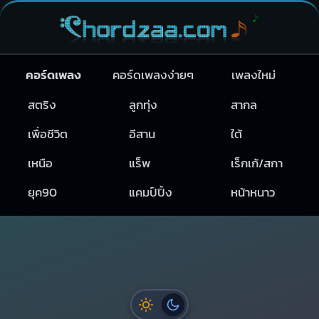
คอร์ดเพลง
คอร์ดเพลงง่ายๆ
เพลงใหม่
สตริง
ลูกทุ่ง
สากล
เพื่อชีวิต
อีสาน
ใต้
เหนือ
แร็พ
เร็กเก้/สกา
ยุค90
แคมป์ปิ้ง
หน้าหนาว