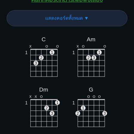
แสดงคอร์ดทั้งหมด ▼
C
Am
X
O
O
X
O
O
1
1
1
1
2
2
3
3
Dm
G
X
X
O
O
O
O
1
1
1
2
1
3
2
3