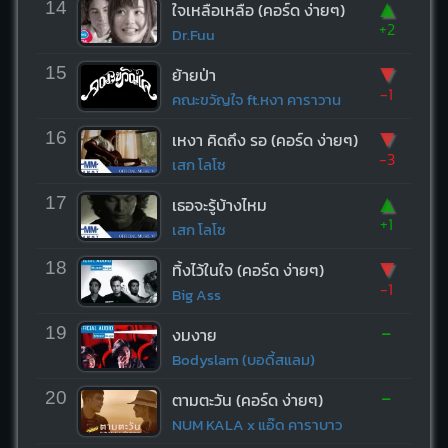
▲
14
ใจเหลือเหลือ (คอร์ด ง่ายๆ)
+2
Dr.Fuu
▼
15
ย้ายป่า
-1
คณะขวัญใจ ft.หงา คาราวาน
▼
16
เหงา คิดถึง รอ (คอร์ด ง่ายๆ)
-3
เสก โลโซ
▲
17
เธอจะรู้บ้างไหม
+1
เสก โลโซ
▼
18
ทิ้งไว้ในใจ (คอร์ด ง่ายๆ)
-1
Big Ass
-
19
งมงาย
Bodyslam (บอดี้สแลม)
-
20
ตามตะวัน (คอร์ด ง่ายๆ)
NUM KALA x แอ๊ด คาราบาว