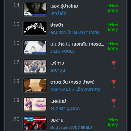
+New
14
เธอจะรู้บ้างไหม
Entry
เสก โลโซ
+New
15
ย้ายป่า
Entry
คณะขวัญใจ ft.หงา คาราวาน
+New
16
ไหนว่าจะไม่หลอกกัน (คอร์ด ง่ายๆ)
Entry
SILLY FOOLS
▼
17
แพ้ทาง
-3
ลาบานูน
▼
18
ตามตะวัน (คอร์ด ง่ายๆ)
-8
NUM KALA x แอ๊ด คาราบาว
▼
19
แผลใหม่
-8
จินตหรา พูนลาภ
+New
20
งมงาย
Entry
Bodyslam (บอดี้สแลม)