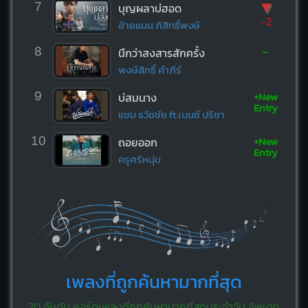
▼
7
บุญผลาบ่ฮอด
-2
อ้ายแมน ภิสิทธิ์พงษ์
-
8
นึกว่าสงสารสักครั้ง
พงษ์สิทธิ์ คำภีร์
+New
9
บ่สมนาง
Entry
แซม ธวัชชัย ft.เบนซ์ ปรีชา
+New
10
ถอยออก
Entry
ครูศรีหนุ่ม
เพลงที่ถูกค้นหามากที่สุด
20 อันดับ คอร์ดเพลงที่ถูกค้นหามากที่สุดประจำวัน อัพเดท