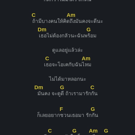
C
Am
ถ้ามีบางคนให้คิด
ถึงมันคงจะดีนะ
Dm
G
เ
ธอไม่ต้องกลัวนะฉันพ
ร้อม
ดูแลอยู่แล้วล่ะ
C
Am
เ
ธอจะโอเคกับฉันไ
หม
ไม่ได้มาหลอกนะ
Dm
G
C
มันคง จะดู
ดี ถ้าเรามารัก
กัน
F
G
ก็เลยอยาก
ชวนเธอมา รัก
กัน
C
G
Am
G