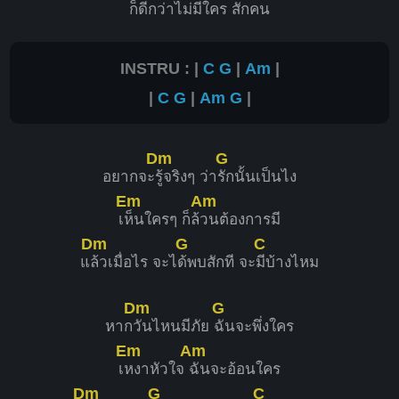
ก็
ดีกว่าไม่มีใ
คร สักคน
INSTRU : |
C
G
|
Am
|
|
C
G
|
Am
G
|
Dm
G
อยากจะ
รู้จริงๆ ว่า
รักนั้นเป็นไง
Em
Am
เ
ห็นใครๆ ก็ล้
วนต้องการมี
Dm
G
C
แ
ล้วเมื่อไร จะไ
ด้พบสักที จะ
มีบ้างไหม
Dm
G
หาก
วันไหนมีภัย
ฉันจะพึ่งใคร
Em
Am
เ
หงาหัวใจ
ฉันจะอ้อนใคร
Dm
G
C