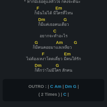
* หากมีเ
ธอดูแลหัวใ
จ ก็คงจะ
ดีนะ
F
Em
ก็
ฉันไม่ได้ มีใ
ครที่ไหน
Dm
G
ก็
มีแค่เธอคนเดี
ยว
C
อยากจะ
ทำอะไร
G
Am
G
ก็
มีคนคอยมาแ
ลเหลียว
F
Em
ไม่ต้องเห
งาโดดเดี่ยว มี
คนให้รัก
Dm
G
ก็
ดีกว่าไม่มีใ
คร สักคน
OUTRO : |
C
Am
|
Dm
G
|
( 2 Times ) |
C
|