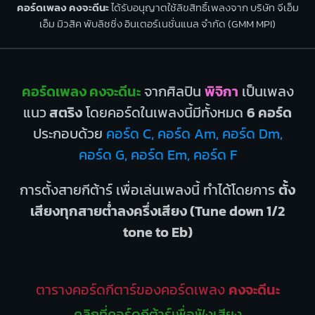
คอร์ดเพลง คงจะดีนะ
ได้รับอนุญาตใช้ลิขสิทธิ์เพลงจาก บริษัท จีเอ็ม
เอ็ม มิวสิค พับลิชชิ่ง อินเตอร์เนชั่นแนล จำกัด (GMM MPI)
คอร์ดเพลง คงจะดีนะ
จากศิลปิน
พิจิกา
เป็นเพลง
แนว
สตริง
โดยคอร์ดในเพลงนี้มีทั้งหมด
6 คอร์ด
ประกอบด้วย
คอร์ด C, คอร์ด Am, คอร์ด Dm,
คอร์ด G, คอร์ด Em, คอร์ด F
การตั้งสายกีต้าร์ เพื่อเล่นเพลงนี้ ทำได้โดยการ
ตั้ง
เสียงทุกสายต่ำลงครึ่งเสียง (Tune down 1/2
tone to Eb)
ตารางคอร์ดกีตาร์ของคอร์ดเพลง
คงจะดีนะ
คลิกที่คอร์ดกีต้าร์เพื่อฟังเสียง