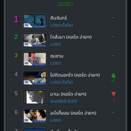
20:00
)
-
1
คืนจันทร์
LOSO (โลโซ)
-
2
ใจสั่งมา (คอร์ด ง่ายๆ)
LOSO
-
3
ซมซาน
LOSO
▲
4
ไม่คิดนอกใจ (คอร์ด ง่ายๆ)
+1
LOSO (โลโซ)
▼
5
มานะ (คอร์ด ง่ายๆ)
-1
พงษ์สิทธิ์ คำภีร์
-
6
อะไรก็ยอม (คอร์ด ง่ายๆ)
LOSO