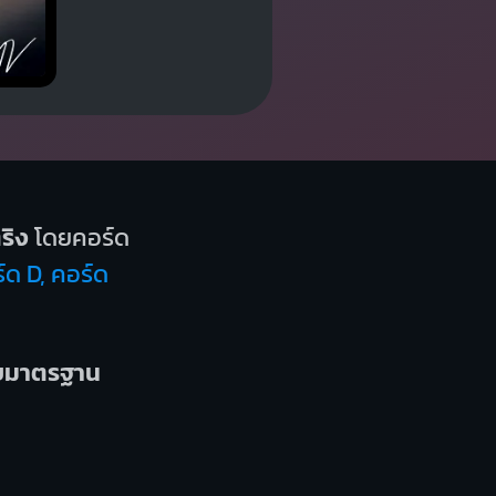
ริง
โดยคอร์ด
์ด D, คอร์ด
บบมาตรฐาน