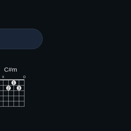
C#m
X
O
1
2
3