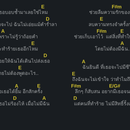
E
F#m
เธอบอบช้ำมาเลยใช่ไ
หม
ช่วยลืมความ
รักของ
D
E
กจะไป ฉันไม่เอ่ยแม้คำ
ร่ำลา
ลบคว
ามทรงจำครั้งก
A
F#m
E
พ
ราะไม่รู้ว่าถ้อยคำ
ช่วยเก็บเอาไ
ว้ แต่สิ่งที่
ทำให
E
A
ะทำร้ายเธออีกไ
หม
โดยไม่ต้องมี
ฉัน.
D
อยให้ฉันได้เดินไปส่งเ
ธอ
A
ฉันยินดี ที่เธอจะไปมีชี
E
ดยไม่ต้อง
พูดอะไร..
E
ถึงฉันจะไม่เข้าใจ ว่าทำไมถ
A
E
F#m
E/G#
อเธอได้
ยิ้ม อีกสักค
รั้ง
ลึกๆ ก็สับสน อยาก
มีเธอจน
D
A
D
ธอไม่ร้
องไห้ เมื่อไม่มี
ฉัน
แต่คนที่ทำร้าย ไม่มีสิทธิ์รั้