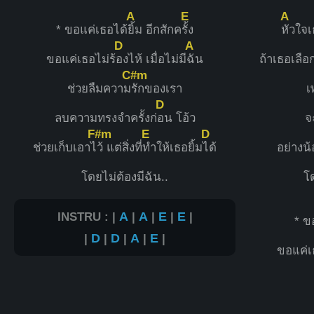
A
E
A
* ขอแค่เธอได้
ยิ้ม อีกสักค
รั้ง
หัวใจ
D
A
ขอแค่เธอไม่ร้
องไห้ เมื่อไม่มี
ฉัน
ถ้าเธอเลือ
C#m
ช่วยลืมความ
รักของเรา
เ
D
ลบความทรงจำครั้งก่
อน โอ้ว
จ
F#m
E
D
ช่วยเก็บเอาไ
ว้ แต่สิ่งที่
ทำให้เธอยิ้ม
ได้
อย่างน้
โดยไม่ต้องมีฉัน..
โ
INSTRU : |
A
|
A
|
E
|
E
|
* ข
|
D
|
D
|
A
|
E
|
ขอแค่เ