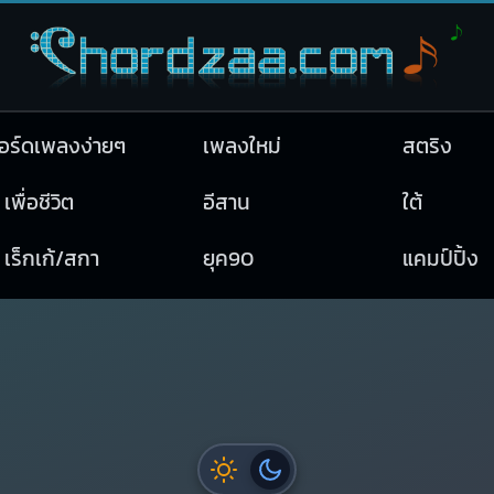
อร์ดเพลงง่ายๆ
เพลงใหม่
สตริง
เพื่อชีวิต
อีสาน
ใต้
เร็กเก้/สกา
ยุค90
แคมป์ปิ้ง