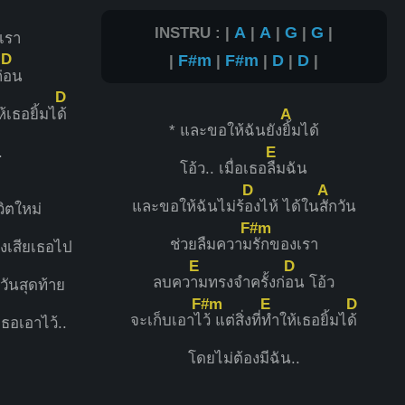
INSTRU : |
A
|
A
|
G
|
G
|
เรา
D
|
F#m
|
F#m
|
D
|
D
|
่
อน
D
A
้เธอยิ้มไ
ด้
* และขอให้ฉันยัง
ยิ้มได้
E
.
โอ้ว.. เมื่อเธอ
ลืมฉัน
D
A
และขอให้ฉันไม่ร้
องไห้ ได้ใน
สักวัน
วิตใหม่
F#m
ช่วยลืมความ
รักของเรา
ึงเสียเธอไป
E
D
ลบคว
ามทรงจำครั้งก่
อน โอ้ว
วันสุดท้าย
F#m
E
D
จะเก็บเอาไ
ว้ แต่สิ่งที่
ทำให้เธอยิ้มไ
ด้
งเธอเอาไว้..
โดยไม่ต้องมีฉัน..