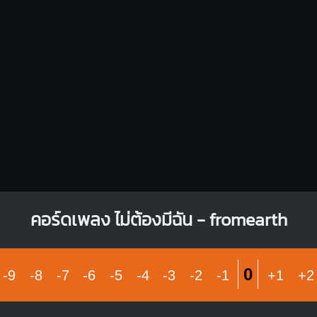
O
O
O
1
1
1
1
1
1
1
2
3
3
4
คอร์ดเพลง ไม่ต้องมีฉัน - fromearth
0
-9
-8
-7
-6
-5
-4
-3
-2
-1
+1
+2