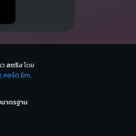
นว
สตริง
โดย
D, คอร์ด Em,
บบมาตรฐาน