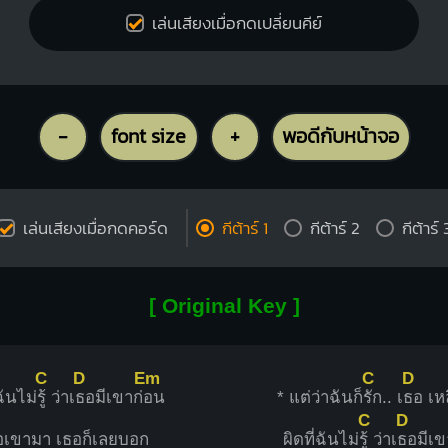
เล่นเสียงเมื่อกดเปลี่ยนคีย์
-
font size
+
พอดีกับหน้าจอ
เล่นเสียงเมื่อกดคอร์ด
กีต้าร์ 1
กีต้าร์ 2
กีต้าร์ 
[ Original Key ]
C
D
Em
C
D
ฉันไม่
รู้ ว่าเ
ธอมีเขาก่
อน
* แต่ว่าฉันก็
รัก.. เ
ธอ เห
C
D
ื่อเขามา เธอก็เลยบอก
ผิดที่ฉันไม่
รู้ ว่าเ
ธอมีเข