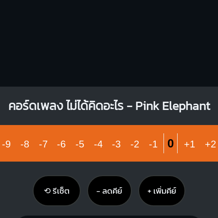
คอร์ดเพลง ไม่ได้คิดอะไร - Pink Elephant
0
-9
-8
-7
-6
-5
-4
-3
-2
-1
+1
+2
⟲ รีเซ็ต
− ลดคีย์
+ เพิ่มคีย์