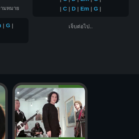
ความหมาย
|
C
|
D
|
Em
|
G
|
m
|
G
|
เจ็บต่อไป..