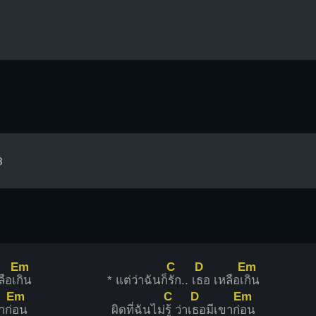
3
Em
C
D
Em
ลือเ
กิน
* แต่ว่าฉันก็
รัก.. เ
ธอ เหลือเ
กิน
Em
C
D
Em
าก่
อน
ผิดที่ฉันไม่
รู้ ว่าเ
ธอมีเขาก่
อน