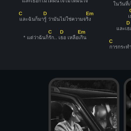
และเ
ธอก็ไม่ได้ฝืนใจไม่ได้ฝืนใ
จ
ใ
นวันที่
C
D
Em
เ
และฉันก็มา
รู้ ว่ามันไม่ใช่ความจริ
ง
D
และเ
ธ
C
D
Em
* แต่ว่าฉันก็
รัก.. เ
ธอ เหลือเ
กิน
C
การกระท