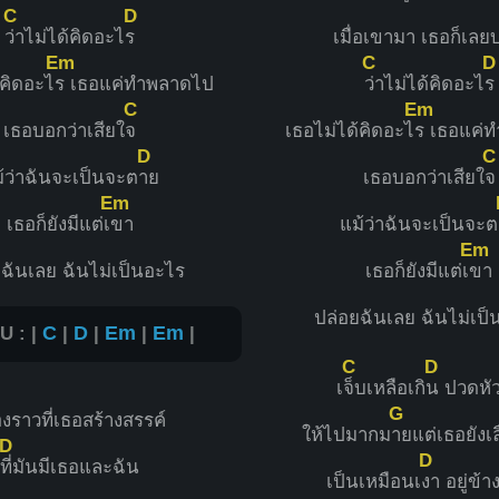
C
D
ว่าไม่ได้คิดอะไ
ร
เมื่อเขามา เธอก็เลย
Em
C
D
้คิดอะไ
ร เธอแค่ทำพลาดไป
ว่าไม่ได้คิดอะไ
ร
C
Em
เธอบอกว่าเสียใ
จ
เธอไม่ได้คิดอะไ
ร เธอแค่
D
C
้ว่าฉันจะเป็นจะต
าย
เธอบอกว่าเสียใ
จ
Em
เธอก็ยังมีแต่เ
ขา
แม้ว่าฉันจะเป็นจะต
Em
ฉันเลย ฉันไม่เป็นอะไร
เธอก็ยังมีแต่เ
ขา
ปล่อยฉันเลย ฉันไม่เป
U : |
C
|
D
|
Em
|
Em
|
C
D
เ
จ็บเหลือเกิ
น ปวดหั
G
่องราวที่เธอสร้างสรรค์
ให้ไปมากม
ายแต่เธอยังเ
D
D
ที่มันมีเธอและฉัน
เป็นเหมือนเ
งา อยู่ข้า