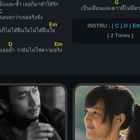
G
เจ็บและช้ำ เธอก็มาทำให้รัก
เป็นเดือนและด
าวที่ไม่มี
C
ธอบอกว่าเธอจริงจัง
Em
INSTRU : |
C
|
D
|
E
อก็ไม่ได้ฝืนใจไม่ได้ฝืนใ
จ
( 2 Times )
D
Em
ำเธอ
ย้ำ ว่ามันไม่ใช่ความจ
ริง