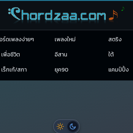
อร์ดเพลงง่ายๆ
เพลงใหม่
สตริง
เพื่อชีวิต
อีสาน
ใต้
เร็กเก้/สกา
ยุค90
แคมป์ปิ้ง