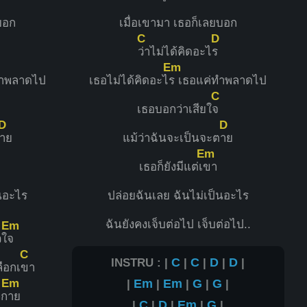
บอก
เมื่อเขามา เธอก็เลยบอก
C
D
ว่าไม่ได้คิดอะไ
ร
Em
ทำพลาดไป
เธอไม่ได้คิดอะไ
ร เธอแค่ทำพลาดไป
C
เธอบอกว่าเสียใ
จ
D
D
าย
แม้ว่าฉันจะเป็นจะต
าย
Em
เธอก็ยังมีแต่เ
ขา
็นอะไร
ปล่อยฉันเลย ฉันไม่เป็นอะไร
ฉันยังคงเจ็บต่อไป เจ็บต่อไป..
Em
วใ
จ
C
INSTRU : |
C
|
C
|
D
|
D
|
ลือกเ
ขา
Em
|
Em
|
Em
|
G
|
G
|
งก
าย
|
C
|
D
|
Em
|
G
|