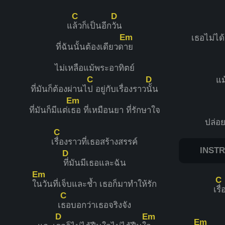
C
D
แ
ล้วก็เป็นอีก
วัน
Em
เธอไม่ได
ที่ฉันนั้นต้องเดียวด
าย
ไม่เหลือแม้พระอาทิตย์
C
D
แม
ที่มันก็ต้องผ่านไ
ป อยู่กับเรื่องราว
นั้น
Em
ที่มันก็มีแต่เ
ธอ ที่เหมือนยา ที่รักษาใจ
ปล่อย
C
เ
รื่องราวที่เธอสร้างสรรค์
INSTR
D
ที่มันมีเธอและฉัน
Em
C
ใ
นวันที่เจ็บและช้ำ เธอก็มาทำให้รัก
เ
รื
C
เ
ธอบอกว่าเธอจริงจัง
D
Em
Em