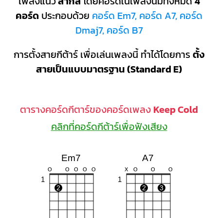
เพลงแนว
สากล
โดยคอร์ดในเพลงนี้มีทั้งหมด
4
คอร์ด
ประกอบด้วย
คอร์ด Em7, คอร์ด A7, คอร์ด
Dmaj7, คอร์ด B7
การตั้งสายกีต้าร์ เพื่อเล่นเพลงนี้ ทำได้โดยการ
ตั้ง
สายเป็นแบบมาตรฐาน (Standard E)
ตารางคอร์ดกีตาร์ของคอร์ดเพลง
Keep Cold
คลิกที่คอร์ดกีต้าร์เพื่อฟังเสียง
Em7
A7
O
O
O
O
O
X
O
O
O
1
1
2
2
3