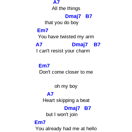
A7
A
ll the things
Dmaj7
B7
that you do
boy
Em7
Y
ou have twisted my arm
A7
Dmaj7
B7
I
can't resist your
charm
Em7
D
on't come closer to me
oh my boy
A7
He
art skipping a beat
Dmaj7
B7
but I won't
join
Em7
Y
ou already had me at hello