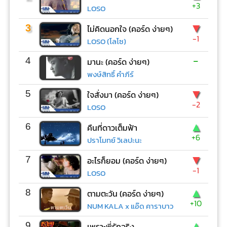
+3
LOSO
▼
3
ไม่คิดนอกใจ (คอร์ด ง่ายๆ)
-1
LOSO (โลโซ)
-
4
มานะ (คอร์ด ง่ายๆ)
พงษ์สิทธิ์ คำภีร์
▼
5
ใจสั่งมา (คอร์ด ง่ายๆ)
-2
LOSO
▲
6
คืนที่ดาวเต็มฟ้า
+6
ปราโมทย์ วิเลปะนะ
▼
7
อะไรก็ยอม (คอร์ด ง่ายๆ)
-1
LOSO
▲
8
ตามตะวัน (คอร์ด ง่ายๆ)
+10
NUM KALA x แอ๊ด คาราบาว
▲
9
เพราะพี่รักจริง