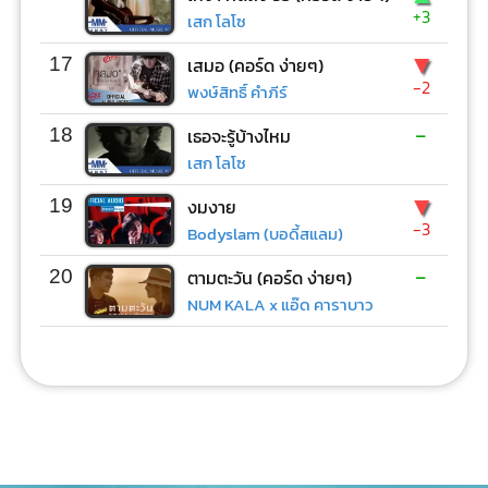
+3
เสก โลโซ
▼
17
เสมอ (คอร์ด ง่ายๆ)
-2
พงษ์สิทธิ์ คำภีร์
-
18
เธอจะรู้บ้างไหม
เสก โลโซ
▼
19
งมงาย
-3
Bodyslam (บอดี้สแลม)
-
20
ตามตะวัน (คอร์ด ง่ายๆ)
NUM KALA x แอ๊ด คาราบาว