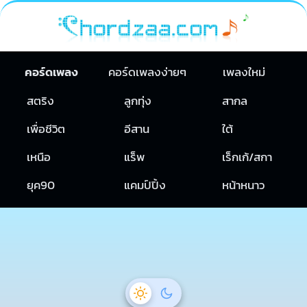
คอร์ดเพลง
คอร์ดเพลงง่ายๆ
เพลงใหม่
สตริง
ลูกทุ่ง
สากล
เพื่อชีวิต
อีสาน
ใต้
เหนือ
แร็พ
เร็กเก้/สกา
ยุค90
แคมป์ปิ้ง
หน้าหนาว