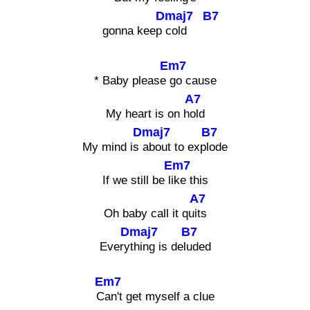
Dmaj7
B7
gonna keep
cold
Em7
* Baby please
go cause
A7
My heart is on h
old
Dmaj7
B7
My mind is
about to exp
lode
Em7
If we still be li
ke this
A7
Oh baby call it qu
its
Dmaj7
B7
Every
thing is del
uded
Em7
C
an't get myself a clue