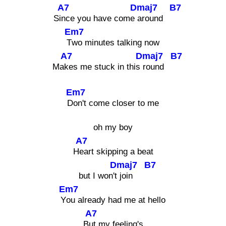
A7
Dmaj7
B7
Si
nce you have come
around
Em7
T
wo minutes talking now
A7
Dmaj7
B7
Ma
kes me stuck in this
round
Em7
D
on't come closer to me
oh my boy
A7
H
eart skipping a beat
Dmaj7
B7
but I won't
join
Em7
Y
ou already had me at hello
A7
B
ut my feeling's