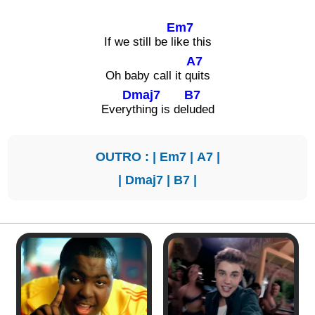
Em7
If we still be li
ke this
A7
Oh baby call it q
uits
Dmaj7
B7
Every
thing is del
uded
OUTRO : |
Em7
|
A7
|
|
Dmaj7
|
B7
|