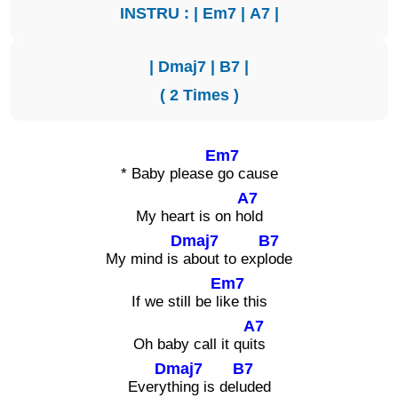
INSTRU : |
Em7
|
A7
|
|
Dmaj7
|
B7
|
( 2 Times )
Em7
* Baby please
go cause
A7
My heart is on h
old
Dmaj7
B7
My mind is
about to exp
lode
Em7
If we still be li
ke this
A7
Oh baby call it qu
its
Dmaj7
B7
Every
thing is del
uded