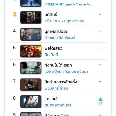
FREEHAND (genie Verse Vol.1)
-
3
บ่มีสิทธิ์
ธีร์ T-REX x หยุด สาละวัน
-
4
บุญผลาบ่ฮอด
อ้ายแมน ภิสิทธิ์พงษ์
-
5
พอได้เสียว
ดิด คิตตี้
-
6
ทิ้งกันไม่ได้หรอก
แจ๊ส สปุ๊กนิค ft.เกมส์ สุจิตรา
-
7
นึกว่าสงสารสักครั้ง
พงษ์สิทธิ์ คำภีร์
▲
8
แหวนคำ
+2
ต้นฮัก พรมจันทร์
-
9
สิลืมเขาแล้วล่ะ