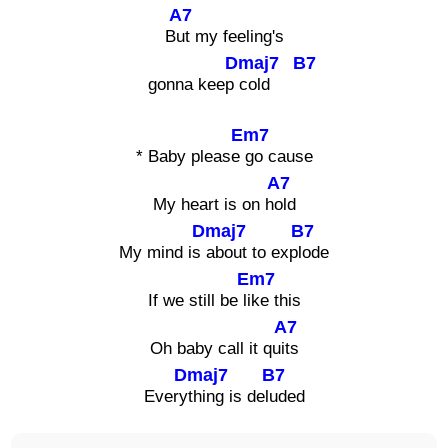
A7
B
ut my feeling's
Dmaj7
B7
gonna keep
cold
Em7
* Baby please
go cause
A7
My heart is on h
old
Dmaj7
B7
My mind is
about to exp
lode
Em7
If we still be li
ke this
A7
Oh baby call it qu
its
Dmaj7
B7
Every
thing is del
uded