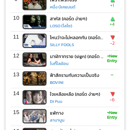
+1
หนึ่ง บีเคแบนด์
▲
10
สาหัส (คอร์ด ง่ายๆ)
+4
LOSO (โลโซ)
▼
11
ไหนว่าจะไม่หลอกกัน (คอร์ด ง่ายๆ)
-2
SILLY FOOLS
+New
12
นาฬิกาทราย (sign) (คอร์ด ง่ายๆ)
Entry
โบกี้ไลอ้อน
-
13
ฟ้าสีครามกับความเป็นจริง
BOVINI
▼
14
ใจเหลือเหลือ (คอร์ด ง่ายๆ)
-6
Dr.Fuu
+New
15
แพ้ทาง
Entry
ลาบานูน