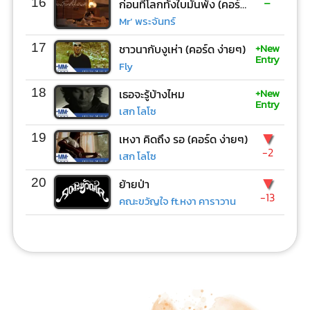
-
16
ก่อนที่โลกทั้งใบมันพัง (คอร์ด ง่ายๆ)
Mr’ พระจันทร์
+New
17
ชาวนากับงูเห่า (คอร์ด ง่ายๆ)
Entry
Fly
+New
18
เธอจะรู้บ้างไหม
Entry
เสก โลโซ
▼
19
เหงา คิดถึง รอ (คอร์ด ง่ายๆ)
-2
เสก โลโซ
▼
20
ย้ายป่า
-13
คณะขวัญใจ ft.หงา คาราวาน