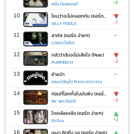
+5
หนึ่ง บีเคแบนด์
▼
10
ไหนว่าจะไม่หลอกกัน (คอร์ด ง่ายๆ)
-1
SILLY FOOLS
-
11
สาหัส (คอร์ด ง่ายๆ)
LOSO (โลโซ)
▼
12
กลัวว่าฉันจะไม่เสียใจ (Fear)
-2
PURPEECH
-
13
ย้ายป่า
คณะขวัญใจ ft.หงา คาราวาน
▼
14
ก่อนที่โลกทั้งใบมันพัง (คอร์ด ง่ายๆ)
-2
Mr’ พระจันทร์
▲
15
ใจเหลือเหลือ (คอร์ด ง่ายๆ)
+2
Dr.Fuu
▲
16
เหงา คิดถึง รอ (คอร์ด ง่ายๆ)