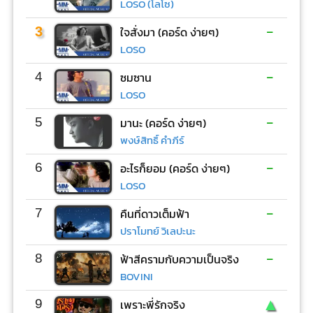
LOSO (โลโซ)
-
3
ใจสั่งมา (คอร์ด ง่ายๆ)
LOSO
-
4
ซมซาน
LOSO
-
5
มานะ (คอร์ด ง่ายๆ)
พงษ์สิทธิ์ คำภีร์
-
6
อะไรก็ยอม (คอร์ด ง่ายๆ)
LOSO
-
7
คืนที่ดาวเต็มฟ้า
ปราโมทย์ วิเลปะนะ
-
8
ฟ้าสีครามกับความเป็นจริง
BOVINI
▲
9
เพราะพี่รักจริง