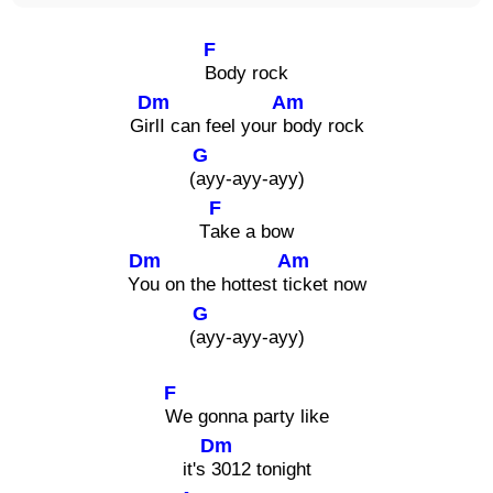
F
Body rock
Dm
Am
Gi
rlI can feel your
body rock
G
(
ayy-ayy-ayy)
F
T
ake a bow
Dm
Am
Y
ou on the hottest t
icket now
G
(
ayy-ayy-ayy)
F
We gonna party like
Dm
it's
3012 tonight