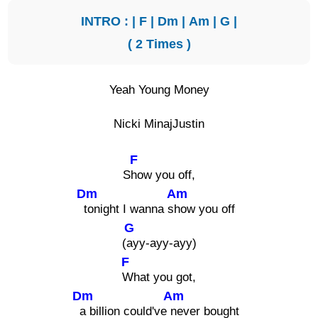
INTRO : |
F
|
Dm
|
Am
|
G
|
( 2 Times )
Yeah Young Money
Nicki MinajJustin
F
S
how you off,
Dm
Am
tonight I wanna s
how you off
G
(
ayy-ayy-ayy)
F
What you got,
Dm
Am
a billion could've
never bought