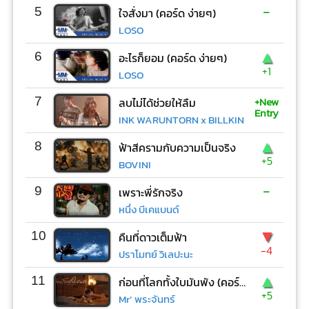
-
5
ใจสั่งมา (คอร์ด ง่ายๆ)
LOSO
▲
6
อะไรก็ยอม (คอร์ด ง่ายๆ)
+1
LOSO
+New
7
ลบไม่ได้ช่วยให้ลืม
Entry
INK WARUNTORN x BILLKIN
▲
8
ฟ้าสีครามกับความเป็นจริง
+5
BOVINI
-
9
เพราะพี่รักจริง
หนึ่ง บีเคแบนด์
▼
10
คืนที่ดาวเต็มฟ้า
-4
ปราโมทย์ วิเลปะนะ
▲
11
ก่อนที่โลกทั้งใบมันพัง (คอร์ด ง่ายๆ)
+5
Mr’ พระจันทร์