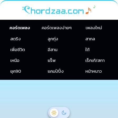
คอร์ดเพลง
คอร์ดเพลงง่ายๆ
เพลงใหม่
สตริง
ลูกทุ่ง
สากล
เพื่อชีวิต
อีสาน
ใต้
เหนือ
แร็พ
เร็กเก้/สกา
ยุค90
แคมป์ปิ้ง
หน้าหนาว