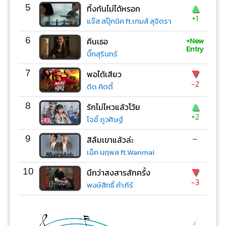
▲
5
ทิ้งกันไม่ได้หรอก
+1
แจ๊ส สปุ๊กนิค ft.เกมส์ สุจิตรา
+New
6
คืนเธอ
Entry
บิ๊กสุรินทร์
▼
7
พอได้เสียว
-2
ดิด คิตตี้
▲
8
รักไม่ไหวแล้วโว้ย
+2
โจอี้ ภูวศิษฐ์
-
9
สิลืมเขาแล้วล่ะ
เน็ค นฤพล ft.Wanmai
▼
10
นึกว่าสงสารสักครั้ง
-3
พงษ์สิทธิ์ คำภีร์