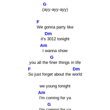
G
(
ayy-ayy-ayy)
F
We gonna party like
Dm
it's
3012 tonight
Am
I wanna show
G
you all the f
iner things in life
F
Dm
So just forget about the w
orld
we young tonight
Am
I
'm coming for ya
G
I'm c
oming for ya