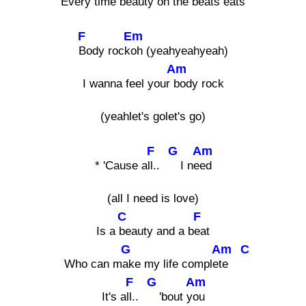
Every time
beauty on the beats eats
F
Em
Body rock
oh (yeahyeahyeah)
Am
I wanna feel your
body rock
(yeahlet's golet's go)
F
G
Am
* 'Cause a
ll..
I ne
ed
(all I need is love)
C
F
Is a
beauty and a b
eat
G
Am
C
Who can m
ake my life comple
te
F
G
Am
It's a
ll..
'bout y
ou