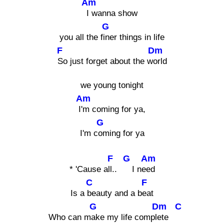
Am
I wanna show
G
you all the f
iner things in life
F
Dm
So just forget about the w
orld
we young tonight
Am
I
'm coming for ya,
G
I'm c
oming for ya
F
G
Am
* 'Cause a
ll..
I ne
ed
C
F
Is a
beauty and a b
eat
G
Dm
C
Who can m
ake my life compl
ete