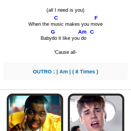
(all I need is you)
C
F
When the m
usic makes you m
ove
G
Am
C
Baby
do it like you
do
'Cause all-
OUTRO : |
Am
| ( 8 Times )