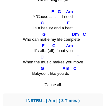
F
G
Am
* 'Cause a
ll..
I ne
ed
C
F
Is a
beauty and a b
eat
G
Dm
C
Who can m
ake my life compl
ete
F
G
Am
It's a
ll.. (all
) 'bout y
ou
C
F
When the
music makes you m
ove
G
Am
C
Baby
do it like you
do
'Cause all-
INSTRU : |
Am
| ( 8 Times )