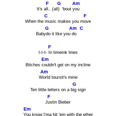
F
G
Am
It's a
ll.. (all
) 'bout y
ou
C
F
When the
music makes you m
ove
G
Am
C
Baby
do it like you
do
F
I-I-I-
In timeink lines
Em
Bitches c
ouldn't get on my incline
Am
W
orld toursit's mine
G
Ten little letters on a b
ig sign
F
J
ustin Bieber
Em
Y
ou know I'ma hit 'em with the ether