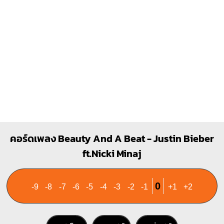
คอร์ดเพลง Beauty And A Beat - Justin Bieber
ft.Nicki Minaj
0
-9
-8
-7
-6
-5
-4
-3
-2
-1
+1
+2