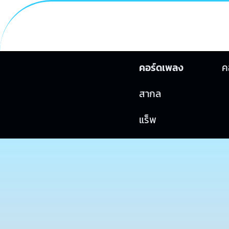
คอร์ดเพลง
ค
สากล
แร็พ