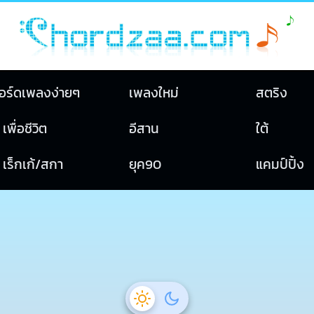
อร์ดเพลงง่ายๆ
เพลงใหม่
สตริง
เพื่อชีวิต
อีสาน
ใต้
เร็กเก้/สกา
ยุค90
แคมป์ปิ้ง