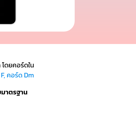
ล
โดยคอร์ดใน
 F, คอร์ด Dm
บบมาตรฐาน