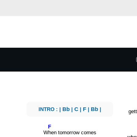
INTRO : |
Bb
|
C
|
F
|
Bb
|
get
F
W
hen tomorrow comes