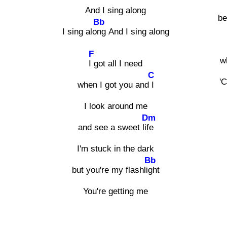
And I sing along
be
Bb
I sing alo
ng And I sing along
F
w
I got all I need
C
'
when I got you and
I
I look around me
Dm
and see a sweet li
fe
I'm stuck in the dark
Bb
but you're my flashli
ght
You're getting me