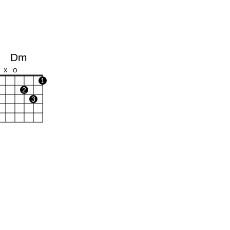
Dm
X
O
1
2
3