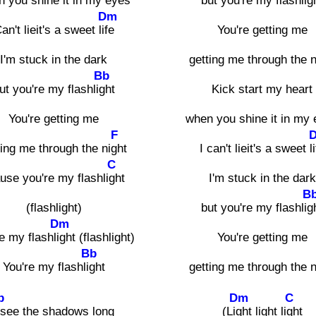
 you shine it in my e
yes
but you're my flashl
ig
Dm
an't lieit's a sweet li
fe
You're getting me
I'm stuck in the dark
getting me through the n
Bb
ut you're my flashli
ght
Kick start my heart
You're getting me
when you shine it in my 
F
ting me through the ni
ght
I can't lieit's a sweet li
C
use you're my flashli
ght
I'm stuck in the dark
B
(flashlight)
but you're my flashli
g
Dm
e my flashl
ight (flashlight)
You're getting me
Bb
You're my flashl
ight
getting me through the n
b
Dm
C
 see the shadows long
(Li
ght light li
ght