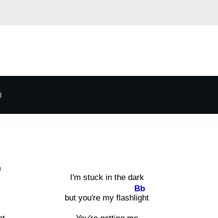
3
m
I'm stuck in the dark
Bb
but you're my flashli
ght