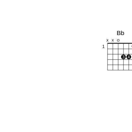
Bb
X
X
O
1
3
4