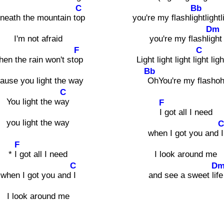
C
Bb
neath the mountain t
op
you're my flashli
ghtlightl
Dm
I'm not afraid
you're my flashli
ght
F
C
hen the rain won't st
op
Light light light li
ght lig
Bb
Cause you light the way
OhYou're my flasho
C
You light the w
ay
F
I got all I need
you light the way
C
when I got you and
I
F
*
I got all I need
I look around me
C
D
when I got you and
I
and see a sweet li
fe
I look around me