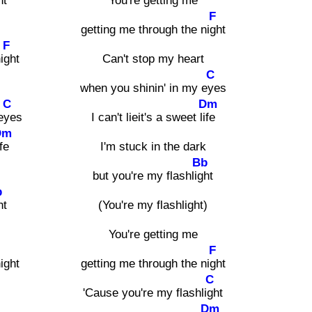
ht
You're getting me
F
getting me through the ni
ght
F
i
ght
Can't stop my heart
C
when you shinin' in my e
yes
C
Dm
e
yes
I can't lieit's a sweet li
fe
Dm
fe
I'm stuck in the dark
Bb
but you're my flashli
ght
b
ht
(You're my flashlight)
You're getting me
F
ight
getting me through the ni
ght
C
'Cause you're my flashli
ght
Dm