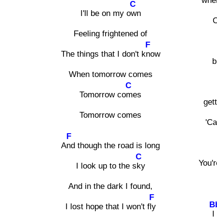
when
C
I'll be on my o
wn
C
Feeling frightened of
F
The things that I don't k
now
b
When tomorrow comes
C
Tomorrow co
mes
get
Tomorrow comes
'Ca
F
A
nd though the road is long
C
You'r
I look up to the s
ky
And in the dark I found,
F
B
I lost hope that I won't f
ly
I