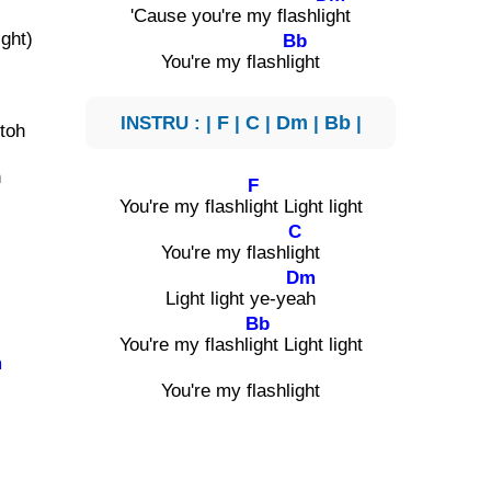
'Cause you're my flashli
ght
ight)
Bb
You're my flashl
ight
INSTRU : |
F
|
C
|
Dm
|
Bb
|
htoh
h
F
You're my flashl
ight Light light
C
You're my flashl
ight
Dm
Light light ye-ye
ah
Bb
You're my flashli
ght Light light
m
You're my flashlight