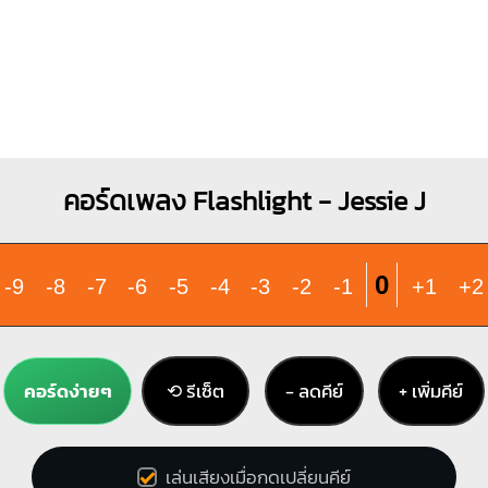
คอร์ดเพลง Flashlight - Jessie J
0
-9
-8
-7
-6
-5
-4
-3
-2
-1
+1
+2
คอร์ดง่ายๆ
⟲ รีเซ็ต
− ลดคีย์
+ เพิ่มคีย์
เล่นเสียงเมื่อกดเปลี่ยนคีย์