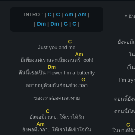
INTRO : |
C
|
C
|
Am
|
Am
|
* ฉ
|
Dm
|
Dm
|
G
|
G
|
C
ยังพอมี
Just you and
me
Am
ใน
มีเพียงแค่เราและเสียงดนต
รี ooh!
Dm
(ใน
คืนนี้เธอเป็น F
lower I’m a butterfly
G
I’m tr
อยากอยู่ด้วยกันก่อนช่วงเว
ลา
ของเราสองคนจะหาย
ตอนนี้ยัง
C
ตอนนี้ยัง
ยังพอมีเ
วลา.. ให้เราได้รัก
Am
G
ยังพอมีเ
วลา.. ให้เราได้เข้าใจกัน
ในบาง
ทีฉ