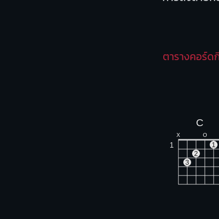
ตารางคอร์ดก
C
X
O
1
1
2
3