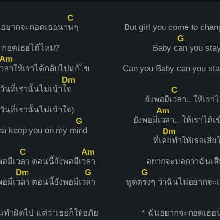
C
ันอยากจะกอดเธอนา
นๆ
But girl you come to chan
G
กอดเธอได้ไหม?
Baby c
an you sta
Am
เว
ลาให้เราได้กลับไปแก้ไข
Can you Baby can you sta
Dm
วันที่เรานั้นไม่เข้าใ
จ
C
ยังพอมีเ
วลา.. ให้เราได
วันที่เรานั้นไม่เข้าใจ)
Am
ยังพอมีเ
วลา.. ให้เราได้เ
G
yna keep you on my m
ind
Dm
ที่เค
ยทำให้เธอเสีย
C
Am
พอมีเว
ลา ตอนนี้ยังพอมีเว
ลา
อยากจะบอกว่าฉันเสี
Dm
G
G
พอมีเว
ลา ตอนนี้ยังพอมีเว
ลา
พูดต
รงๆ ว่าฉันไม่อยากจะ
ันทำผิดไป แต่ว่าเธอก็ให้อภัย
* ฉันอยากจะกอดเธอ