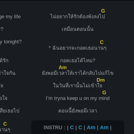
G
ge my life
ไม่อยากให้รักต้องพังลงไ
ป
y?
เหมือนตอนนั้น
y tonight?
C
* ฉันอยากจะกอดเธอนา
นๆ
้รัก
กอดเธอได้ไหม?
Am
ข้าใจกัน
ยังพอมีเว
ลาให้เราได้กลับไปแก้ไข
Dm
ใจ
ในวันที่เรานั้นไม่เข้าใ
จ
G
ยใจ
I’m tryna keep u on my m
ind
เสียเธอไป
ตอนนี้ยังพอมีเวลา
C
INSTRU : |
C
|
C
|
Am
|
Am
|
นา
นๆ