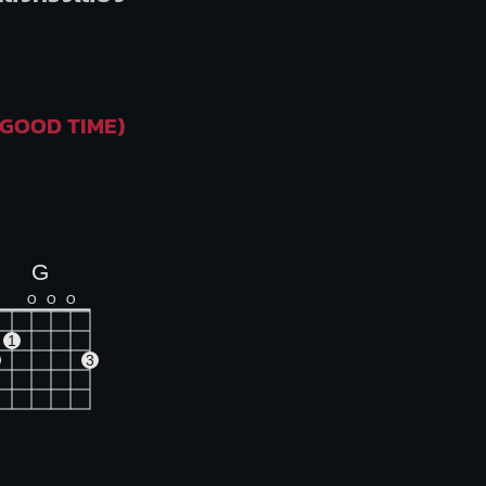
 GOOD TIME)
G
O
O
O
1
3