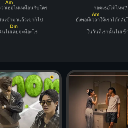
Am
ว่าเ
ธอไม่เหมือนกับใคร
กอดเธอได้ไหม?
Am
เดินเข้ามาแล้วเขาก็ไป
ยังพอมีเว
ลาให้เราได้กลั
Dm
ฉันไม่เ
คยจะมีอะไร
ในวันที่เรานั้นไม่เข้