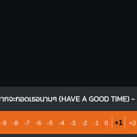
ยากจะกอดเธอนานๆ (HAVE A GOOD TIME) 
+1
-9
-8
-7
-6
-5
-4
-3
-2
-1
0
+2