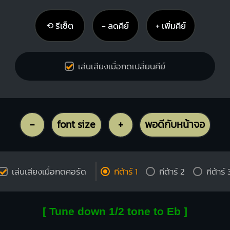
⟲ รีเซ็ต
− ลดคีย์
+ เพิ่มคีย์
เล่นเสียงเมื่อกดเปลี่ยนคีย์
-
font size
+
พอดีกับหน้าจอ
เล่นเสียงเมื่อกดคอร์ด
กีต้าร์ 1
กีต้าร์ 2
กีต้าร์ 
[ Tune down 1/2 tone to Eb ]