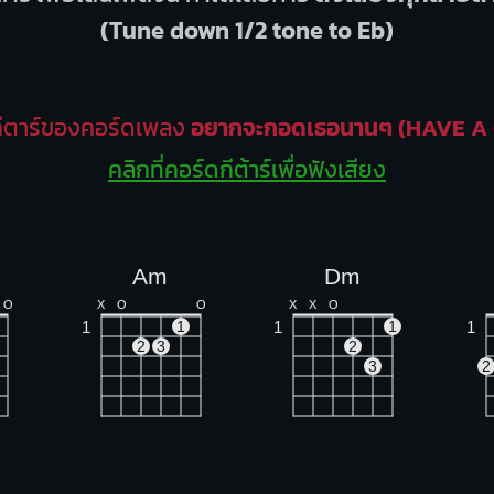
(Tune down 1/2 tone to Eb)
ีตาร์ของคอร์ดเพลง
อยากจะกอดเธอนานๆ (HAVE A
คลิกที่คอร์ดกีต้าร์เพื่อฟังเสียง
Am
Dm
O
X
O
O
X
X
O
1
1
1
1
1
2
3
2
3
2