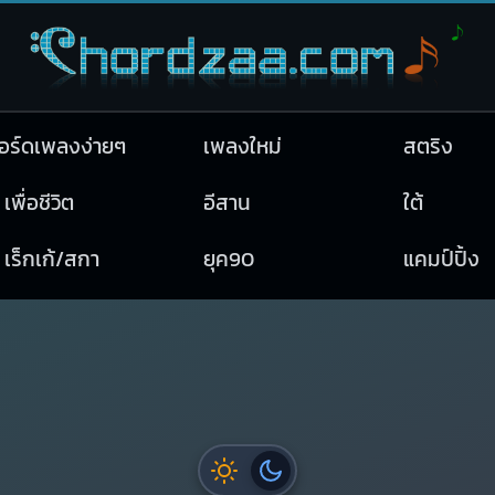
อร์ดเพลงง่ายๆ
เพลงใหม่
สตริง
เพื่อชีวิต
อีสาน
ใต้
เร็กเก้/สกา
ยุค90
แคมป์ปิ้ง