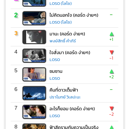
LOSO (โลโซ)
-
2
ไม่คิดนอกใจ (คอร์ด ง่ายๆ)
LOSO (โลโซ)
▲
3
มานะ (คอร์ด ง่ายๆ)
+1
พงษ์สิทธิ์ คำภีร์
▼
4
ใจสั่งมา (คอร์ด ง่ายๆ)
-1
LOSO
▲
5
ซมซาน
+2
LOSO
-
6
คืนที่ดาวเต็มฟ้า
ปราโมทย์ วิเลปะนะ
▼
7
อะไรก็ยอม (คอร์ด ง่ายๆ)
-2
LOSO
▲
8
ฟ้าสีครามกับความเป็นจริง