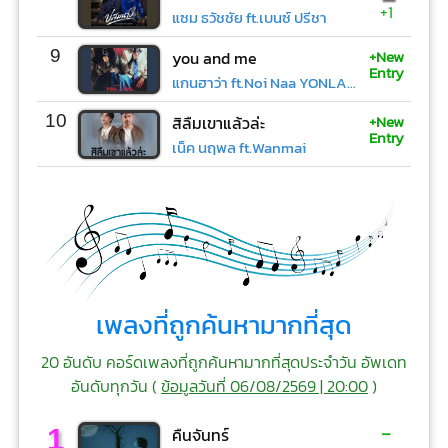
+1
แซม ธวัชชัย ft.เบนซ์ ปรีชา
+New
9
you and me
Entry
แกนฮาว่า ft.Noi Naa YONLAPA
+New
10
สิลืมเขาแล้วล่ะ
Entry
เน็ค นฤพล ft.Wanmai
เพลงที่ถูกค้นหามากที่สุด
20 อันดับ คอร์ดเพลงที่ถูกค้นหามากที่สุดประจำวัน อัพเดท
อันดับทุกวัน (
ข้อมูลวันที่ 06/08/2569 | 20:00
)
-
1
คืนจันทร์