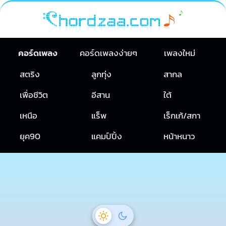
คอร์ดเพลง
คอร์ดเพลงง่ายๆ
เพลงใหม่
สตริง
ลูกทุ่ง
สากล
เพื่อชีวิต
อีสาน
ใต้
เหนือ
แร็พ
เร็กเก้/สกา
ยุค90
แคมป์ปิ้ง
หน้าหนาว