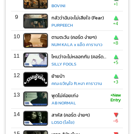
+1
BOVINI
▲
9
กลัวว่าฉันจะไม่เสียใจ (Fear)
+4
PURPEECH
▲
10
ตามตะวัน (คอร์ด ง่ายๆ)
+8
NUM KALA x แอ๊ด คาราบาว
▲
11
ไหนว่าจะไม่หลอกกัน (คอร์ด ง่ายๆ)
+5
SILLY FOOLS
▲
12
ย้ายป่า
+3
คณะขวัญใจ ft.หงา คาราวาน
+New
13
พูดไม่ค่อยเก่ง
Entry
AB NORMAL
▼
14
สาหัส (คอร์ด ง่ายๆ)
-6
LOSO (โลโซ)
▼
15