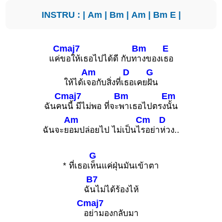
INSTRU : |
Am
|
Bm
|
Am
|
Bm
E
|
Cmaj7
Bm
E
แค่
ขอให้เธอไปได้ดี กับท
างของเ
ธอ
Am
D
G
ให้ได้เ
จอกับสิ่งที่เ
ธอเคย
ฝัน
Cmaj7
Bm
Em
ฉันค
นนี้ มีไม่พอ ที่จะ
พาเธอไปตรง
นั้น
Am
Cm
D
ฉันจะย
อมปล่อยไป ไม่เป็นไ
รอย่า
ห่วง..
G
* ที่เธอเ
ห็นแค่ฝุ่นมันเข้าตา
B7
ฉั
นไม่ได้ร้องไห้
Cmaj7
อย่ามองกลับมา