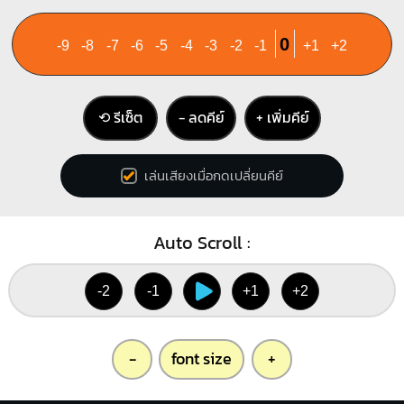
0
-9
-8
-7
-6
-5
-4
-3
-2
-1
+1
+2
⟲ รีเซ็ต
− ลดคีย์
+ เพิ่มคีย์
เล่นเสียงเมื่อกดเปลี่ยนคีย์
Auto Scroll :
-2
-1
+1
+2
-
font size
+