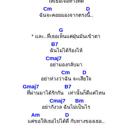
ใ
ห้เธอเจอทางที่
ดี
Cm
D
ฉัน
จะคอยมองจากตรง
นี้..
G
* และ..ที่เธอเ
ห็นแค่ฝุ่นมันเข้าตา
B7
ฉั
นไม่ได้ร้องไห้
Cmaj7
อย่ามองกลับมา
Cm
D
อย่าห่วงว่า
ฉัน จะเสี
ยใจ
Gmaj7
B7
ที่ผ่านมาได้รักกัน
เท่านั้นก็ดีแค่ไหน
Cmaj7
Bm
อย่ากั
งวล ฉันไม่เ
ป็นไร
Am
D
แค่
ขอให้เธอไปได้
ดี กับทางของเธอ..