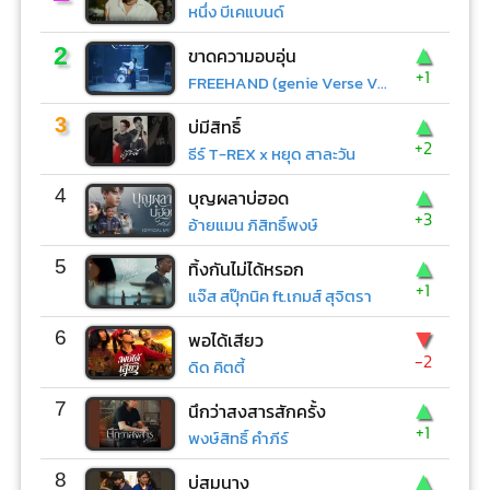
หนึ่ง บีเคแบนด์
▲
2
ขาดความอบอุ่น
+1
FREEHAND (genie Verse Vol.1)
▲
3
บ่มีสิทธิ์
+2
ธีร์ T-REX x หยุด สาละวัน
▲
4
บุญผลาบ่ฮอด
+3
อ้ายแมน ภิสิทธิ์พงษ์
▲
5
ทิ้งกันไม่ได้หรอก
+1
แจ๊ส สปุ๊กนิค ft.เกมส์ สุจิตรา
▼
6
พอได้เสียว
-2
ดิด คิตตี้
▲
7
นึกว่าสงสารสักครั้ง
+1
พงษ์สิทธิ์ คำภีร์
▲
8
บ่สมนาง