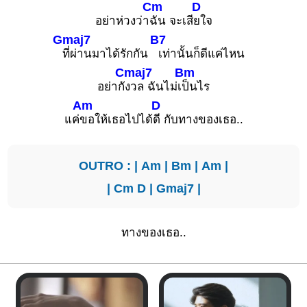
Cm
D
อย่าห่วงว่า
ฉัน จะเสี
ยใจ
Gmaj7
B7
ที่ผ่านมาได้รักกัน
เท่านั้นก็ดีแค่ไหน
Cmaj7
Bm
อย่ากั
งวล ฉันไม่เ
ป็นไร
Am
D
แค่
ขอให้เธอไปได้
ดี กับทางของเธอ..
OUTRO : |
Am
|
Bm
|
Am
|
|
Cm
D
|
Gmaj7
|
ทางของเธอ..