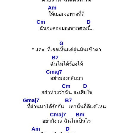
Am
ใ
ห้เธอเจอทางที่ดี
Cm
D
ฉันจะคอยมองจากตรง
นี้..
G
* และ..ที่เธอเ
ห็นแค่ฝุ่นมันเข้าตา
B7
ฉั
นไม่ได้ร้องไห้
Cmaj7
อย่ามองกลับมา
Cm
D
อย่าห่วงว่า
ฉัน จะเสี
ยใจ
Gmaj7
B7
ที่ผ่านมาได้รักกัน
เท่านั้นก็ดีแค่ไหน
Cmaj7
Bm
อย่ากั
งวล ฉันไม่เ
ป็นไร
Am
D