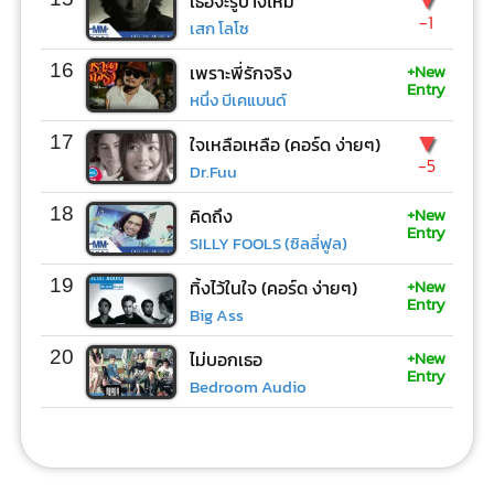
เธอจะรู้บ้างไหม
-1
เสก โลโซ
+New
16
เพราะพี่รักจริง
Entry
หนึ่ง บีเคแบนด์
▼
17
ใจเหลือเหลือ (คอร์ด ง่ายๆ)
-5
Dr.Fuu
+New
18
คิดถึง
Entry
SILLY FOOLS (ซิลลี่ฟูล)
+New
19
ทิ้งไว้ในใจ (คอร์ด ง่ายๆ)
Entry
Big Ass
+New
20
ไม่บอกเธอ
Entry
Bedroom Audio