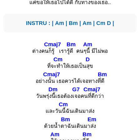
แค่
ขอให้เธอไปได้
ดี กับทางของเธอ..
INSTRU : |
Am
|
Bm
|
Am
|
Cm
D
|
Cmaj7
Bm
Am
ต่างคน
ก็รู้ เรารู้
ดี คนๆ
นี้ มีไม่พอ
Cm
D
ที่จะ
ทำให้เธอเป็น
สุข
Cmaj7
Bm
อย่าง
นั้น เธอควรได้เจอทางที่
ดี
Dm
G7
Cmaj7
วันพรุ่ง
นี้เธอต้องเ
จอคน
ที่ดีกว่า
Cm
และวัน
นี้ฉันเดินมาส่ง
Bm
Em
ด้วยน้ำต
าฉันเดินมา
ส่ง
Am
Bm