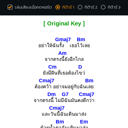
เล่นเสียงเมื่อกดคอร์ด
กีต้าร์ 1
กีต้าร์ 2
กีต้าร์ 3
[ Original Key ]
Gmaj7
Bm
อย่าให้ฉัน
รั้ง เธอไ
ว้เลย
Am
จากตรง
นี้ยังอีกไกล
Cm
D
ยังมี
ฝันที่เธอต้องไ
ขว่
Cmaj7
Bm
ต้อง
คว้า อย่าจมอยู่กับฉันเ
ลย
Dm
G7
Cmaj7
จากตรง
นี้ ไม่มี
ฉันมันคง
ดีกว่า
Cmaj7
และวั
นนี้ฉันเดินมาส่ง
Bm
Em
ด้วยน้ำต
าฉันเดินมา
ส่ง