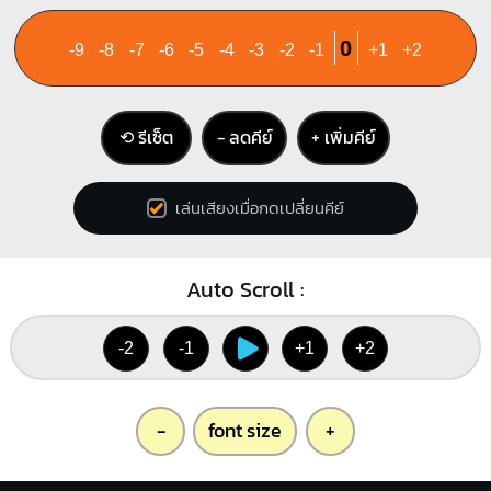
1
1
1
1
1
2
3
0
-9
-8
-7
-6
-5
-4
-3
-2
-1
+1
+2
2
3
⟲ รีเซ็ต
− ลดคีย์
+ เพิ่มคีย์
A
Cm
X
O
O
X
O
X
1
1
2
1
เล่นเสียงเมื่อกดเปลี่ยนคีย์
1
2
3
4
Auto Scroll :
D
F#7
-2
-1
+1
+2
X
X
O
X
X
O
1
1
1
2
1
3
2
-
font size
+
3