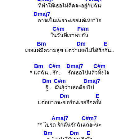
ที่
ทำให้เธอไม่คิดจะอยู่กั
บฉัน
Dmaj7
อาจเป็นเพราะเธอแค่เหงาใจ
C#m
F#m
ใน
วันที่เราพบ
กัน
Bm
Dm
E
เธอแค่
มีความสุข แต่ว่าเ
ธอไม่ได้รัก
กัน..
Bm
C#m
Dmaj7
C#m
* แ
ต่ฉัน..
รัก.. รั
กเธอไปแล้ว
ทั้งใจ
Bm
C#m
Dmaj7
รู้.. ฉั
นรู้ว่าเธอต้อง
ไป
Dm
E
แต่อยากจะ
ขอร้องเธออีกค
รั้ง
Amaj7
C#m7
** โปรด
รักฉันรักฉันเ
ถอะนะ
Bm
Dm
E