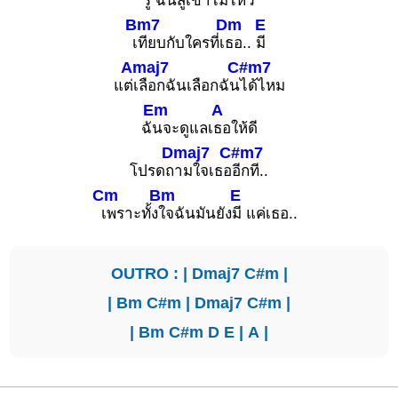
รู้ ฉันสู้เขา
ไม่ไหว
Bm7
Dm
E
เ
ทียบกับใครที่เ
ธอ..
มี
Amaj7
C#m7
แต่
เลือกฉันเลือกฉัน
ได้ไหม
Em
A
ฉั
นจะดูแลเ
ธอให้ดี
Dmaj7
C#m7
โปรดถ
ามใจเธอ
อีกที..
Cm
Bm
E
เพราะทั้ง
ใจฉันมันยัง
มี แค่เธอ..
OUTRO : |
Dmaj7
C#m
|
|
Bm
C#m
|
Dmaj7
C#m
|
|
Bm
C#m
D
E
|
A
|