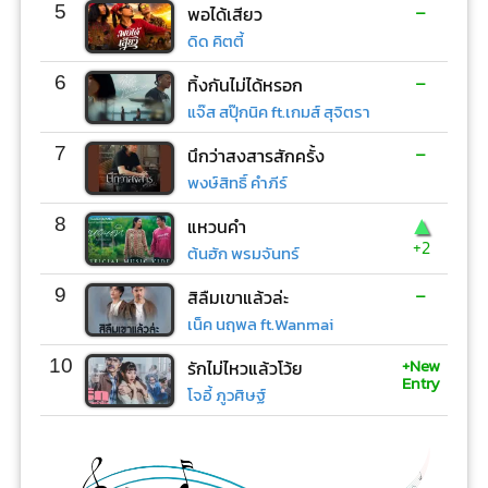
-
5
พอได้เสียว
ดิด คิตตี้
-
6
ทิ้งกันไม่ได้หรอก
แจ๊ส สปุ๊กนิค ft.เกมส์ สุจิตรา
-
7
นึกว่าสงสารสักครั้ง
พงษ์สิทธิ์ คำภีร์
▲
8
แหวนคำ
+2
ต้นฮัก พรมจันทร์
-
9
สิลืมเขาแล้วล่ะ
เน็ค นฤพล ft.Wanmai
+New
10
รักไม่ไหวแล้วโว้ย
Entry
โจอี้ ภูวศิษฐ์