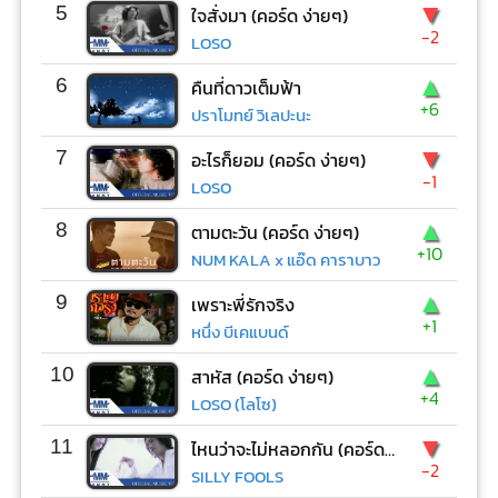
▼
5
ใจสั่งมา (คอร์ด ง่ายๆ)
-2
LOSO
▲
6
คืนที่ดาวเต็มฟ้า
+6
ปราโมทย์ วิเลปะนะ
▼
7
อะไรก็ยอม (คอร์ด ง่ายๆ)
-1
LOSO
▲
8
ตามตะวัน (คอร์ด ง่ายๆ)
+10
NUM KALA x แอ๊ด คาราบาว
▲
9
เพราะพี่รักจริง
+1
หนึ่ง บีเคแบนด์
▲
10
สาหัส (คอร์ด ง่ายๆ)
+4
LOSO (โลโซ)
▼
11
ไหนว่าจะไม่หลอกกัน (คอร์ด ง่ายๆ)
-2
SILLY FOOLS