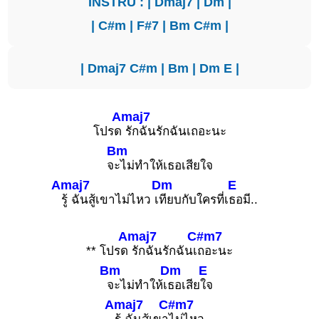
INSTRU : |
Dmaj7
|
Dm
|
|
C#m
|
F#7
|
Bm
C#m
|
|
Dmaj7
C#m
|
Bm
|
Dm
E
|
Amaj7
โปรด
รักฉันรักฉันเถอะนะ
Bm
จ
ะไม่ทำให้เธอเสียใจ
Amaj7
Dm
E
รู้ ฉันสู้เขาไม่ไหว เ
ทียบกับใครที่เ
ธอมี..
Amaj7
C#m7
** โปรด
รักฉันรักฉันเ
ถอะนะ
Bm
Dm
E
จะไม่ทำให้เ
ธอเสีย
ใจ
Amaj7
C#m7