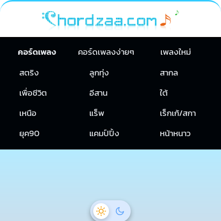
คอร์ดเพลง
คอร์ดเพลงง่ายๆ
เพลงใหม่
สตริง
ลูกทุ่ง
สากล
เพื่อชีวิต
อีสาน
ใต้
เหนือ
แร็พ
เร็กเก้/สกา
ยุค90
แคมป์ปิ้ง
หน้าหนาว