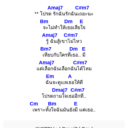
Amaj7
C#m7
** โปรด
รักฉันรักฉันเ
ถอะนะ
Bm
Dm
E
จะไม่ทำให้เ
ธอเสีย
ใจ
Amaj7
C#m7
รู้ ฉันสู้เขา
ไม่ไหว
Bm7
Dm
E
เ
ทียบกับใครที่เ
ธอ..
มี
Amaj7
C#m7
แต่
เลือกฉันเลือกฉัน
ได้ไหม
Em
A
ฉั
นจะดูแลเ
ธอให้ดี
Dmaj7
C#m7
โปรดถ
ามใจเธอ
อีกที..
Cm
Bm
E
เพราะทั้ง
ใจฉันมันยัง
มี แค่เธอ..