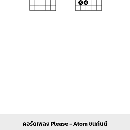
3
4
Bm
Dm
X
X
X
O
1
1
1
1
1
2
2
3
3
4
E
C#m7
O
O
O
X
O
O
1
1
1
1
2
3
2
4
Bm7
Em
คอร์ดเพลง Please - Atom ชนกันต์
X
O
O
O
O