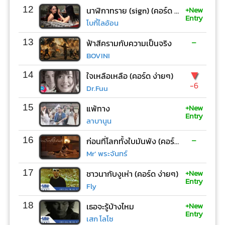
+New
12
นาฬิกาทราย (sign) (คอร์ด ง่ายๆ)
Entry
โบกี้ไลอ้อน
-
13
ฟ้าสีครามกับความเป็นจริง
BOVINI
▼
14
ใจเหลือเหลือ (คอร์ด ง่ายๆ)
-6
Dr.Fuu
+New
15
แพ้ทาง
Entry
ลาบานูน
-
16
ก่อนที่โลกทั้งใบมันพัง (คอร์ด ง่ายๆ)
Mr’ พระจันทร์
+New
17
ชาวนากับงูเห่า (คอร์ด ง่ายๆ)
Entry
Fly
+New
18
เธอจะรู้บ้างไหม
Entry
เสก โลโซ