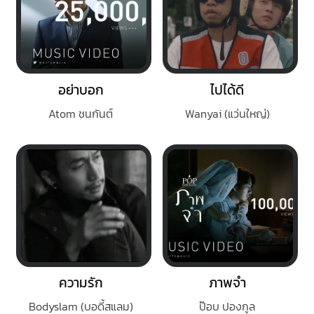
อย่าบอก
ไปได้ดี
Atom ชนกันต์
Wanyai (แว่นใหญ่)
ความรัก
ภาพจำ
Bodyslam (บอดี้สแลม)
ป๊อบ ปองกูล