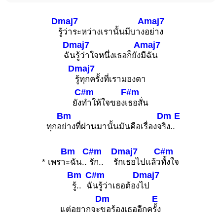
Dmaj7
Amaj7
รู้ว่าระหว่างเรานั้นมีบาง
อย่าง
Dmaj7
Amaj7
ฉั
นรู้ว่าใจหนึ่งเธอก็ยัง
มีฉัน
Dmaj7
รู้ทุกครั้งที่เรามองตา
C#m
F#m
ยัง
ทำให้ใจของเ
ธอสั่น
Bm
Dm
E
ทุกอ
ย่างที่ผ่านมานั้นมันคือเรื่องจ
ริง..
Bm
C#m
Dmaj7
C#m
* เพรา
ะฉัน..
รัก.. รั
กเธอไปแล้ว
ทั้งใจ
Bm
C#m
Dmaj7
รู้.. ฉั
นรู้ว่าเธอต้อง
ไป
Dm
E
แต่อยากจะ
ขอร้องเธออีกค
รั้ง