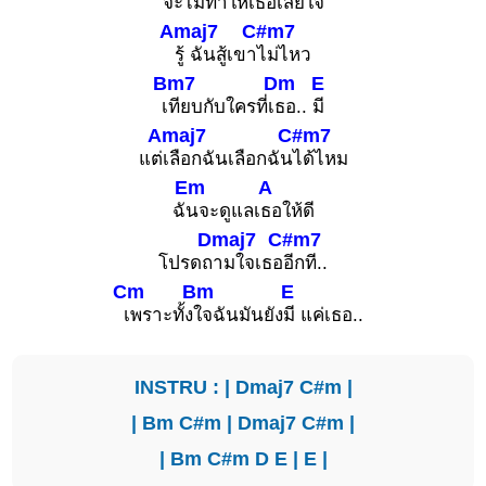
จะไม่ทำให้เ
ธอเสีย
ใจ
Amaj7
C#m7
รู้ ฉันสู้เขา
ไม่ไหว
Bm7
Dm
E
เ
ทียบกับใครที่เ
ธอ..
มี
Amaj7
C#m7
แต่
เลือกฉันเลือกฉัน
ได้ไหม
Em
A
ฉั
นจะดูแลเ
ธอให้ดี
Dmaj7
C#m7
โปรดถ
ามใจเธอ
อีกที..
Cm
Bm
E
เพราะทั้ง
ใจฉันมันยัง
มี แค่เธอ..
INSTRU : |
Dmaj7
C#m
|
|
Bm
C#m
|
Dmaj7
C#m
|
|
Bm
C#m
D
E
|
E
|