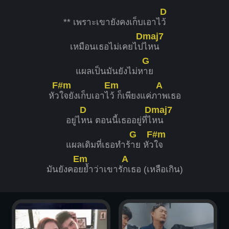
D
** เพราะเขายังคงเก็บเอาไ
ว้
Dmaj7
เหมือนเธอไม่เคยไป
ไหน
G
แผลเป็นมันยังไม่ห
าย
F#m
Em
A
หัว
ใจยังเก็บเอาไ
ว้ ก็เพียงแค่ภ
าพเธอ
D
Dmaj7
อยู่ไ
หน ตอนนี้เธออยู่ที่ไ
หน
G
F#m
แผลเดิมที่เธอทำร้
าย หัว
ใจ
Em
A
มันยังคอ
ยย้ำว่าเขารั
กเธอ (เหลือเกิน)