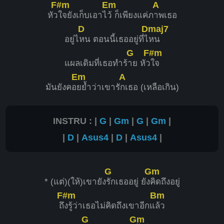
F#m
Em
A
หัว
ใจยังเก็บเอาไ
ว้ ก็เพียงแค่ภ
าพเธอ
D
Dmaj7
อยู่ไ
หน ตอนนี้เธออยู่ที่ไ
หน
G
F#m
แผลเดิมที่เธอทำร้
าย หัว
ใจ
Em
A
มันยังคอ
ยย้ำว่าเขารั
กเธอ (เหลือเกิน)
INSTRU : |
G
|
Gm
|
G
|
Gm
|
|
D
|
Asus4
|
D
|
Asus4
|
G
Gm
* (แต่)(ให้)เขายัง
รักเธออยู่ ยัง
คิดถึงอยู่
F#m
Bm
ถึ
งรู้ว่าเธอไม่คิดถึงเขาอีกแ
ล้ว
G
Gm