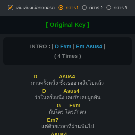
เล่นเสียงเมื่อกดคอร์ด
กีต้าร์ 1
กีต้าร์ 2
กีต้าร์ 3
[ Original Key ]
INTRO : |
D
F#m
|
Em
Asus4
|
( 4 Times )
D
Asus4
ก
าลครั้งหนึ่ง ซึ่
งเธออาจลืมไปแล้ว
D
Asus4
ว่าใ
นครั้งหนึ่ง เ
คยรักเคยผูกพัน
G
F#m
กับใ
คร ใคร
สักคน
Em7
แต่ด้
วยเวลาที่ผ่านพ้นไป
Asus4