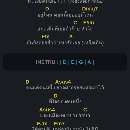
หัว
ใจยังเก็บเอาไ
ว้ ก็เพียงแค่ภ
าพเธอ
D
Dmaj7
อยู่ไ
หน ตอนนี้เธออยู่ที่ไ
หน
G
F#m
แผลเดิมที่เธอทำร้
าย หัว
ใจ
Em
A
มันยังคอ
ยย้ำว่าเขารั
กเธอ (เหลือเกิน)
INSTRU : |
D
|
E
|
G
|
A
|
D
Asus4
คนแค่คนหนึ่ง อ
าจฝากรอยแผลเอาไว้
D
ที่ใ
จของคนหนึ่ง
Asus4
G
แ
ละแม้จะพยายามรัก
ษา
F#m
Em7
ให้ห
ายดี แต่
ต่อให้นานพ้นไปกี่ปี