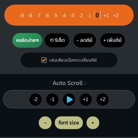
1
1
1
2
3
1
1
1
0
-9
-8
-7
-6
-5
-4
-3
-2
-1
+1
+2
คอร์ดง่ายๆ
⟲ รีเซ็ต
− ลดคีย์
+ เพิ่มคีย์
E
O
O
O
1
1
เล่นเสียงเมื่อกดเปลี่ยนคีย์
2
3
Auto Scroll :
-2
-1
+1
+2
-
font size
+