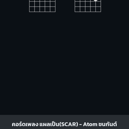
G
Em7
O
O
O
O
O
O
O
O
1
1
1
2
2
3
Gm
Bm
O
O
X
1
1
1
1
1
2
3
4
2
3
4
A
Dmaj7
คอร์ดเพลง แผลเป็น(SCAR) - Atom ชนกันต์
X
O
O
X
X
O