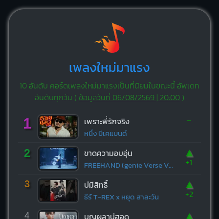
เพลงใหม่มาแรง
10 อันดับ คอร์ดเพลงใหม่มาแรงเป็นที่นิยมในขณะนี้ อัพเดท
อันดับทุกวัน (
ข้อมูลวันที่ 06/08/2569 | 20:00
)
-
1
เพราะพี่รักจริง
หนึ่ง บีเคแบนด์
▲
2
ขาดความอบอุ่น
+1
FREEHAND (genie Verse Vol.1)
▲
3
บ่มีสิทธิ์
+2
ธีร์ T-REX x หยุด สาละวัน
▲
4
บุญผลาบ่ฮอด