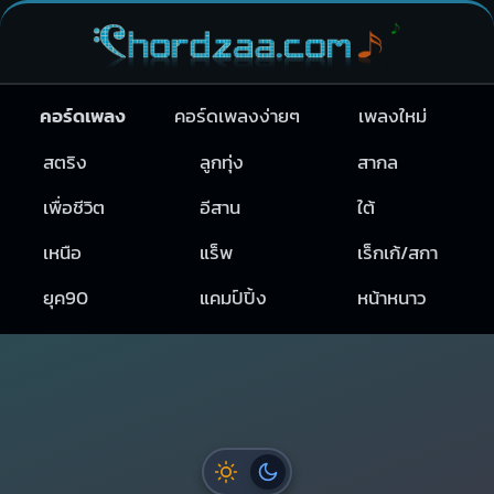
คอร์ดเพลง
คอร์ดเพลงง่ายๆ
เพลงใหม่
สตริง
ลูกทุ่ง
สากล
เพื่อชีวิต
อีสาน
ใต้
เหนือ
แร็พ
เร็กเก้/สกา
ยุค90
แคมป์ปิ้ง
หน้าหนาว