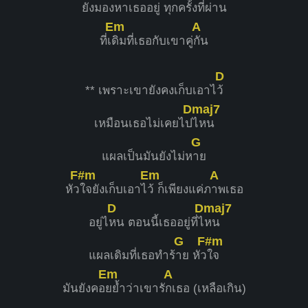
ยังมอง
หาเธออยู่ ทุกค
รั้งที่ผ่าน
Em
A
ที่เ
ดิมที่เธอกับเขาคู่
กัน
D
** เพราะเขายังคงเก็บเอาไ
ว้
Dmaj7
เหมือนเธอไม่เคยไป
ไหน
G
แผลเป็นมันยังไม่ห
าย
F#m
Em
A
หัว
ใจยังเก็บเอาไ
ว้ ก็เพียงแค่ภ
าพเธอ
D
Dmaj7
อยู่ไ
หน ตอนนี้เธออยู่ที่ไ
หน
G
F#m
แผลเดิมที่เธอทำร้
าย หัว
ใจ
Em
A
มันยังคอ
ยย้ำว่าเขารั
กเธอ (เหลือเกิน)