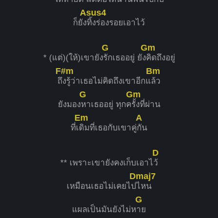
Asus4
ก็ยัง
ทิ้งร่องรอยเอาไว้
G
Gm
* (แต่)(ให้)เขายัง
รักเธออยู่ ยัง
คิดถึงอยู่
F#m
Bm
ถึ
งรู้ว่าเธอไม่คิดถึงเขาอีกแ
ล้ว
G
Gm
ยังมอง
หาเธออยู่ ทุกค
รั้งที่ผ่าน
Em
A
ที่เ
ดิมที่เธอกับเขาคู่
กัน
D
** เพราะเขายังคงเก็บเอาไ
ว้
Dmaj7
เหมือนเธอไม่เคยไป
ไหน
G
แผลเป็นมันยังไม่ห
าย