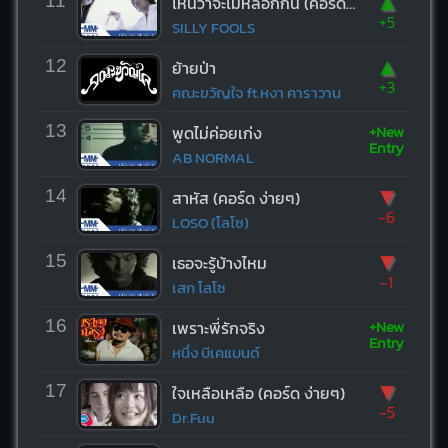
▲
11
ไหนว่าจะไม่หลอกกัน (คอร์ด ง่ายๆ)
+5
SILLY FOOLS
▲
12
ย้ายป่า
+3
คณะขวัญใจ ft.หงา คาราวาน
+New
13
พูดไม่ค่อยเก่ง
Entry
AB NORMAL
▼
14
สาหัส (คอร์ด ง่ายๆ)
-6
LOSO (โลโซ)
▼
15
เธอจะรู้บ้างไหม
-1
เสก โลโซ
+New
16
เพราะพี่รักจริง
Entry
หนึ่ง บีเคแบนด์
▼
17
ใจเหลือเหลือ (คอร์ด ง่ายๆ)
-5
Dr.Fuu