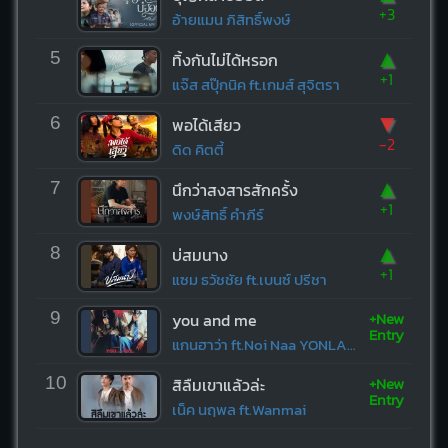
+3
อ้ายแมน ภิสิทธิ์พงษ์
▲
5
ทิ้งกันไม่ได้หรอก
+1
แจ๊ส สปุ๊กนิค ft.เกมส์ สุจิตรา
▼
6
พอได้เสียว
-2
ดิด คิตตี้
▲
7
นึกว่าสงสารสักครั้ง
+1
พงษ์สิทธิ์ คำภีร์
▲
8
บ่สมนาง
+1
แซม ธวัชชัย ft.เบนซ์ ปรีชา
+New
9
you and me
Entry
แกนฮาว่า ft.Noi Naa YONLAPA
+New
10
สิลืมเขาแล้วล่ะ
Entry
เน็ค นฤพล ft.Wanmai