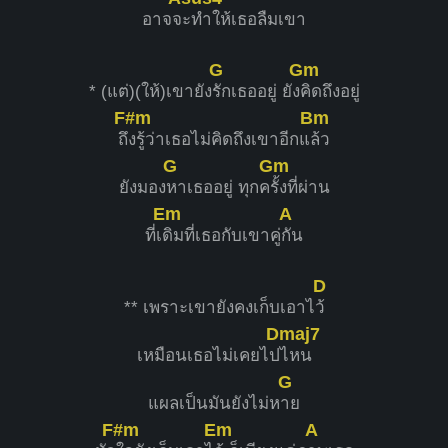
อาจจ
ะทำให้เธอลืมเขา
G
Gm
* (แต่)(ให้)เขายัง
รักเธออยู่ ยัง
คิดถึงอยู่
F#m
Bm
ถึ
งรู้ว่าเธอไม่คิดถึงเขาอีกแ
ล้ว
G
Gm
ยังมอง
หาเธออยู่ ทุกค
รั้งที่ผ่าน
Em
A
ที่เ
ดิมที่เธอกับเขาคู่
กัน
D
** เพราะเขายังคงเก็บเอาไ
ว้
Dmaj7
เหมือนเธอไม่เคยไป
ไหน
G
แผลเป็นมันยังไม่ห
าย
F#m
Em
A