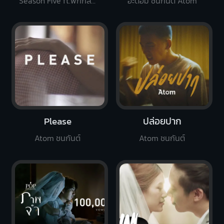
Season Five ft.ฟักกลิ้ง ฮีโร่
อะตอม ชนกันต์ Atom
Please
ปล่อยปาก
Atom ชนกันต์
Atom ชนกันต์