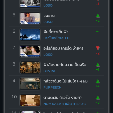
-1
LOSO
▲
5
ซมซาน
+2
LOSO
-
6
คืนที่ดาวเต็มฟ้า
ปราโมทย์ วิเลปะนะ
▼
7
อะไรก็ยอม (คอร์ด ง่ายๆ)
-2
LOSO
▲
8
ฟ้าสีครามกับความเป็นจริง
+1
BOVINI
▲
9
กลัวว่าฉันจะไม่เสียใจ (Fear)
+4
PURPEECH
▲
10
ตามตะวัน (คอร์ด ง่ายๆ)
+8
NUM KALA x แอ๊ด คาราบาว