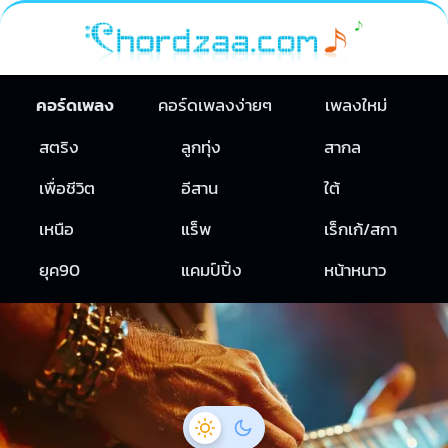
คอร์ดเพลง
คอร์ดเพลงง่ายๆ
เพลงใหม่
สตริง
ลูกทุ่ง
สากล
เพื่อชีวิต
อีสาน
ใต้
เหนือ
แร็พ
เร็กเก้/สกา
ยุค90
แคมป์ปิ้ง
หน้าหนาว