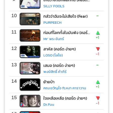
SILLY FOOLS
-
10
กลัวว่าฉันจะไม่เสียใจ (Fear)
PURPEECH
▲
11
ก่อนที่โลกทั้งใบมันพัง (คอร์ด ง่ายๆ)
+1
Mr’ พระจันทร์
▼
12
สาหัส (คอร์ด ง่ายๆ)
-1
LOSO (โลโซ)
-
13
เสมอ (คอร์ด ง่ายๆ)
พงษ์สิทธิ์ คำภีร์
▲
14
ย้ายป่า
+1
คณะขวัญใจ ft.หงา คาราวาน
▼
15
ใจเหลือเหลือ (คอร์ด ง่ายๆ)
-1
Dr.Fuu