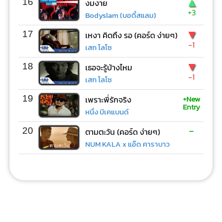
▲
16
งมงาย
+3
Bodyslam (บอดี้สแลม)
▼
17
เหงา คิดถึง รอ (คอร์ด ง่ายๆ)
-1
เสก โลโซ
▼
18
เธอจะรู้บ้างไหม
-1
เสก โลโซ
+New
19
เพราะพี่รักจริง
Entry
หนึ่ง บีเคแบนด์
-
20
ตามตะวัน (คอร์ด ง่ายๆ)
NUM KALA x แอ๊ด คาราบาว