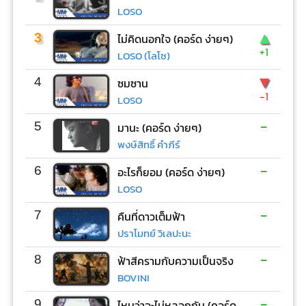
LOSO
▲
3
ไม่คิดนอกใจ (คอร์ด ง่ายๆ)
+1
LOSO (โลโซ)
▼
4
ซมซาน
-1
LOSO
-
5
มานะ (คอร์ด ง่ายๆ)
พงษ์สิทธิ์ คำภีร์
-
6
อะไรก็ยอม (คอร์ด ง่ายๆ)
LOSO
-
7
คืนที่ดาวเต็มฟ้า
ปราโมทย์ วิเลปะนะ
-
8
ฟ้าสีครามกับความเป็นจริง
BOVINI
-
9
ไหนว่าจะไม่หลอกกัน (คอร์ด ง่ายๆ)