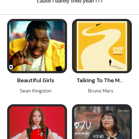
cause i
barely tried y
eah i i i
Beautiful Girls
Talking To The Moon
Sean Kingston
Bruno Mars