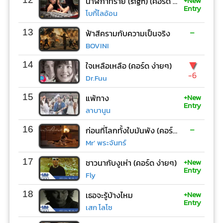
+New
นาฬิกาทราย (sign) (คอร์ด ง่ายๆ)
Entry
โบกี้ไลอ้อน
-
13
ฟ้าสีครามกับความเป็นจริง
BOVINI
▼
14
ใจเหลือเหลือ (คอร์ด ง่ายๆ)
-6
Dr.Fuu
+New
15
แพ้ทาง
Entry
ลาบานูน
-
16
ก่อนที่โลกทั้งใบมันพัง (คอร์ด ง่ายๆ)
Mr’ พระจันทร์
+New
17
ชาวนากับงูเห่า (คอร์ด ง่ายๆ)
Entry
Fly
+New
18
เธอจะรู้บ้างไหม
Entry
เสก โลโซ