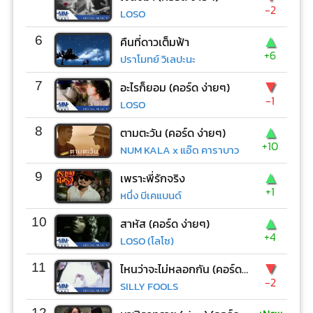
-2
LOSO
▲
6
คืนที่ดาวเต็มฟ้า
+6
ปราโมทย์ วิเลปะนะ
▼
7
อะไรก็ยอม (คอร์ด ง่ายๆ)
-1
LOSO
▲
8
ตามตะวัน (คอร์ด ง่ายๆ)
+10
NUM KALA x แอ๊ด คาราบาว
▲
9
เพราะพี่รักจริง
+1
หนึ่ง บีเคแบนด์
▲
10
สาหัส (คอร์ด ง่ายๆ)
+4
LOSO (โลโซ)
▼
11
ไหนว่าจะไม่หลอกกัน (คอร์ด ง่ายๆ)
-2
SILLY FOOLS
12