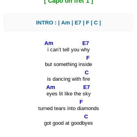
[ Capo on fret 1 ]
INTRO : |
Am
|
E7
|
F
|
C
|
Am
E7
i can’t tell you w
hy
F
but something insi
de
C
is dancing with fi
re
Am
E7
e
yes lit like the s
ky
F
turned tears into d
iamonds
C
got good at goodb
yes