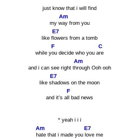
just know that i will find
Am
my w
ay from you
E7
like fl
owers from a tomb
F
C
while y
ou decide who you a
re
Am
and i can see right th
rough Ooh ooh
E7
like s
hadows on the moon
F
and it’s a
ll bad news
* yeah i i i
Am
E7
h
ate that i made you l
ove me