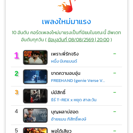
เพลงใหม่มาแรง
10 อันดับ คอร์ดเพลงใหม่มาแรงเป็นที่นิยมในขณะนี้ อัพเดท
อันดับทุกวัน (
ข้อมูลวันที่ 08/08/2569 | 20:00
)
-
1
เพราะพี่รักจริง
หนึ่ง บีเคแบนด์
-
2
ขาดความอบอุ่น
FREEHAND (genie Verse Vol.1)
-
3
บ่มีสิทธิ์
ธีร์ T-REX x หยุด สาละวัน
-
4
บุญผลาบ่ฮอด
อ้ายแมน ภิสิทธิ์พงษ์
-
5
พอได้เสียว