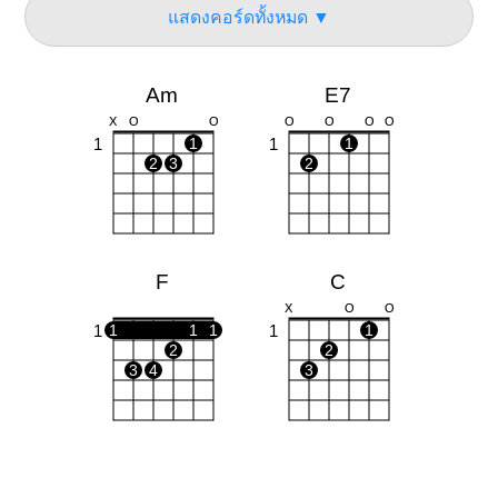
แสดงคอร์ดทั้งหมด ▼
Am
E7
X
O
O
O
O
O
O
1
1
1
1
2
3
2
F
C
X
O
O
1
1
1
1
1
1
2
2
3
4
3
G
O
O
O