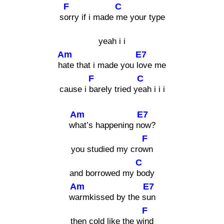
F
C
s
orry if i made
me your type
yeah i i
Am
E7
h
ate that i made you l
ove me
F
C
cause i
barely tried y
eah i i i
Am
E7
w
hat’s happening n
ow?
F
you studied my cro
wn
C
and borrowed my
body
Am
E7
w
armkissed by the s
un
F
then cold like the w
ind