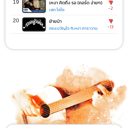
▼
19
เหงา คิดถึง รอ (คอร์ด ง่ายๆ)
-2
เสก โลโซ
▼
20
ย้ายป่า
-13
คณะขวัญใจ ft.หงา คาราวาน