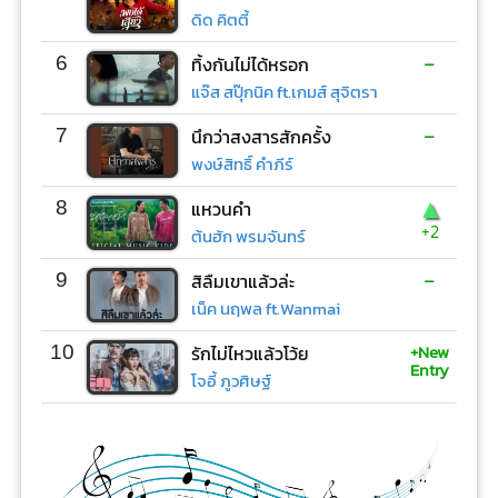
ดิด คิตตี้
-
6
ทิ้งกันไม่ได้หรอก
แจ๊ส สปุ๊กนิค ft.เกมส์ สุจิตรา
-
7
นึกว่าสงสารสักครั้ง
พงษ์สิทธิ์ คำภีร์
▲
8
แหวนคำ
+2
ต้นฮัก พรมจันทร์
-
9
สิลืมเขาแล้วล่ะ
เน็ค นฤพล ft.Wanmai
+New
10
รักไม่ไหวแล้วโว้ย
Entry
โจอี้ ภูวศิษฐ์