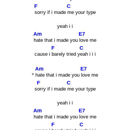
F
C
sorry if i made
me your type
yeah i i
Am
E7
h
ate that i made you l
ove me
F
C
cause i
barely tried y
eah i i i
Am
E7
* h
ate that i made you l
ove me
F
C
s
orry if i made
me your type
yeah i i
Am
E7
h
ate that i made you l
ove me
F
C