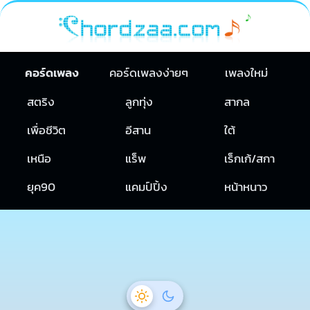
คอร์ดเพลง
คอร์ดเพลงง่ายๆ
เพลงใหม่
สตริง
ลูกทุ่ง
สากล
เพื่อชีวิต
อีสาน
ใต้
เหนือ
แร็พ
เร็กเก้/สกา
ยุค90
แคมป์ปิ้ง
หน้าหนาว