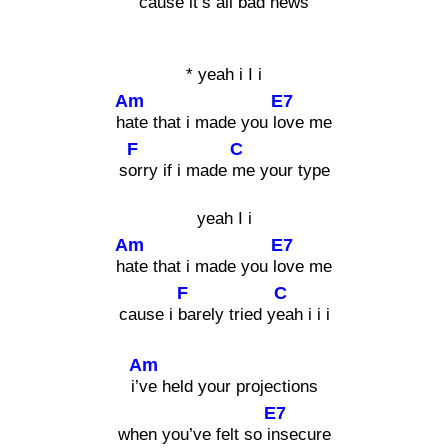
cause it’s a
ll bad news
* yeah i I i
Am
E7
h
ate that i made you l
ove me
F
C
s
orry if i made
me your type
yeah I i
Am
E7
h
ate that i made you l
ove me
F
C
cause i
barely tried y
eah i i i
Am
i’
ve held your projections
E7
when you’ve felt so i
nsecure