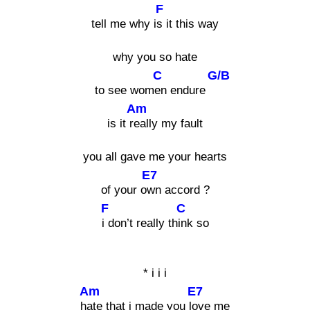
F
tell me why i
s it this way
why you so hate
C
G/B
to see wom
en endure
Am
is it r
eally my fault
you all gave me your hearts
E7
of your o
wn accord ?
F
C
i don’t really th
ink so
* i i i
Am
E7
h
ate that i made you l
ove me