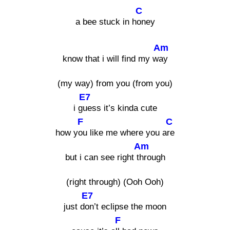
C
a bee stuck in h
oney
Am
know that i will find my w
ay
(my way) from you (from you)
E7
i g
uess it’s kinda cute
F
C
how y
ou like me where you a
re
Am
but i can see right t
hrough
(right through) (Ooh Ooh)
E7
just d
on’t eclipse the moon
F