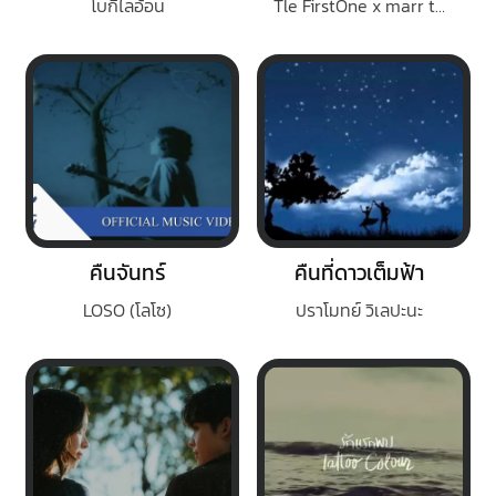
โบกี้ไลอ้อน
Tle FirstOne x marr team
คืนจันทร์
คืนที่ดาวเต็มฟ้า
LOSO (โลโซ)
ปราโมทย์ วิเลปะนะ