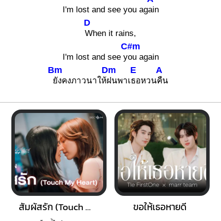
I'm lost and see you ag
ain
D
When it rains,
C#m
I'm lost and see y
ou again
Bm
Dm
E
A
ยังคงภาวนาให้
ฝนพาเ
ธอหวน
คืน
สัมผัสรัก (Touch My Heart )
ขอให้เธอหายดี