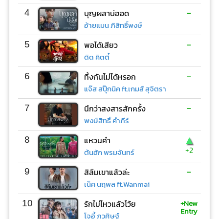
-
4
บุญผลาบ่ฮอด
อ้ายแมน ภิสิทธิ์พงษ์
-
5
พอได้เสียว
ดิด คิตตี้
-
6
ทิ้งกันไม่ได้หรอก
แจ๊ส สปุ๊กนิค ft.เกมส์ สุจิตรา
-
7
นึกว่าสงสารสักครั้ง
พงษ์สิทธิ์ คำภีร์
▲
8
แหวนคำ
+2
ต้นฮัก พรมจันทร์
-
9
สิลืมเขาแล้วล่ะ
เน็ค นฤพล ft.Wanmai
+New
10
รักไม่ไหวแล้วโว้ย
Entry
โจอี้ ภูวศิษฐ์