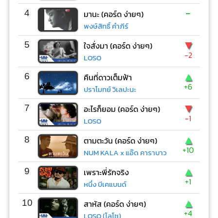
-
4
มานะ (คอร์ด ง่ายๆ)
พงษ์สิทธิ์ คำภีร์
▼
5
ใจสั่งมา (คอร์ด ง่ายๆ)
-2
LOSO
▲
6
คืนที่ดาวเต็มฟ้า
+6
ปราโมทย์ วิเลปะนะ
▼
7
อะไรก็ยอม (คอร์ด ง่ายๆ)
-1
LOSO
▲
8
ตามตะวัน (คอร์ด ง่ายๆ)
+10
NUM KALA x แอ๊ด คาราบาว
▲
9
เพราะพี่รักจริง
+1
หนึ่ง บีเคแบนด์
▲
10
สาหัส (คอร์ด ง่ายๆ)
+4
LOSO (โลโซ)