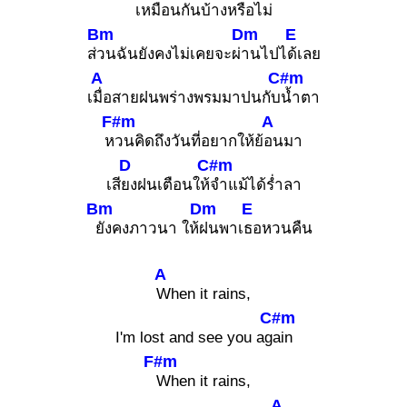
เหมือนกันบ้างหรือไม่
Bm
Dm
E
ส่
วนฉันยังคงไม่เคยจะผ่
านไปไ
ด้เลย
A
C#m
เ
มื่อสายฝนพร่างพรมมาปนกับ
น้ำตา
F#m
A
ห
วนคิดถึงวันที่อยากให้ย้
อนมา
D
C#m
เสี
ยงฝนเตือนให้
จำแม้ได้ร่ำลา
Bm
Dm
E
ยังคงภาวนา ให้
ฝนพาเ
ธอหวนคืน
A
When it rains,
C#m
I'm lost and see you ag
ain
F#m
When it rains,
A