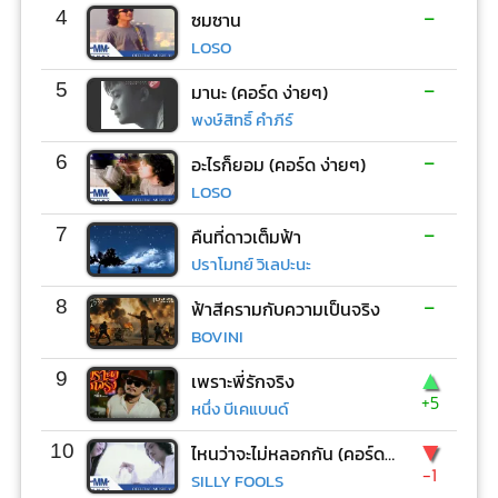
-
4
ซมซาน
LOSO
-
5
มานะ (คอร์ด ง่ายๆ)
พงษ์สิทธิ์ คำภีร์
-
6
อะไรก็ยอม (คอร์ด ง่ายๆ)
LOSO
-
7
คืนที่ดาวเต็มฟ้า
ปราโมทย์ วิเลปะนะ
-
8
ฟ้าสีครามกับความเป็นจริง
BOVINI
▲
9
เพราะพี่รักจริง
+5
หนึ่ง บีเคแบนด์
▼
10
ไหนว่าจะไม่หลอกกัน (คอร์ด ง่ายๆ)
-1
SILLY FOOLS