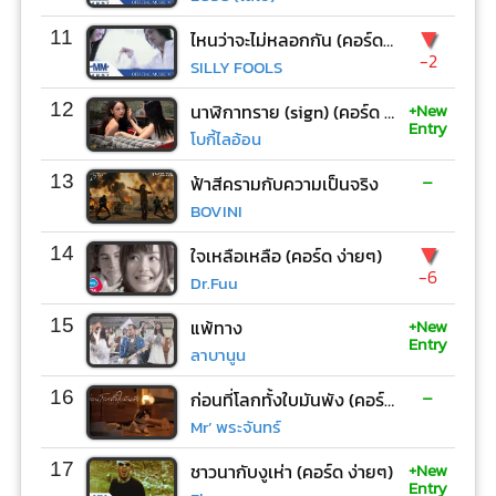
▼
11
ไหนว่าจะไม่หลอกกัน (คอร์ด ง่ายๆ)
-2
SILLY FOOLS
+New
12
นาฬิกาทราย (sign) (คอร์ด ง่ายๆ)
Entry
โบกี้ไลอ้อน
-
13
ฟ้าสีครามกับความเป็นจริง
BOVINI
▼
14
ใจเหลือเหลือ (คอร์ด ง่ายๆ)
-6
Dr.Fuu
+New
15
แพ้ทาง
Entry
ลาบานูน
-
16
ก่อนที่โลกทั้งใบมันพัง (คอร์ด ง่ายๆ)
Mr’ พระจันทร์
+New
17
ชาวนากับงูเห่า (คอร์ด ง่ายๆ)
Entry