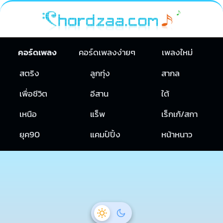
คอร์ดเพลง
คอร์ดเพลงง่ายๆ
เพลงใหม่
สตริง
ลูกทุ่ง
สากล
เพื่อชีวิต
อีสาน
ใต้
เหนือ
แร็พ
เร็กเก้/สกา
ยุค90
แคมป์ปิ้ง
หน้าหนาว