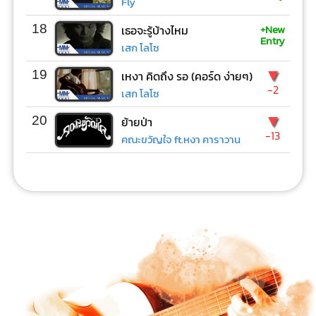
Fly
+New
18
เธอจะรู้บ้างไหม
Entry
เสก โลโซ
▼
19
เหงา คิดถึง รอ (คอร์ด ง่ายๆ)
-2
เสก โลโซ
▼
20
ย้ายป่า
-13
คณะขวัญใจ ft.หงา คาราวาน