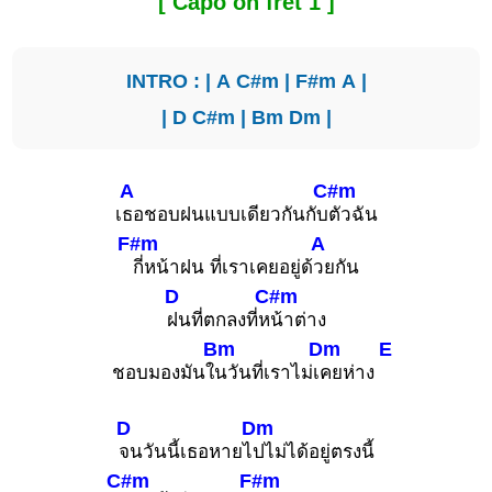
[ Capo on fret 1 ]
INTRO : |
A
C#m
|
F#m
A
|
|
D
C#m
|
Bm
Dm
|
A
C#m
เ
ธอชอบฝนแบบเดียวกันกับ
ตัวฉัน
F#m
A
กี่หน้าฝน ที่เราเคยอยู่ด้
วยกัน
D
C#m
ฝนที่ตกลงที่ห
น้าต่าง
Bm
Dm
E
ชอบมองมันใ
นวันที่เราไม่เ
คยห่าง
D
Dm
จนวันนี้เธอหายไ
ปไม่ได้อยู่ตรงนี้
C#m
F#m