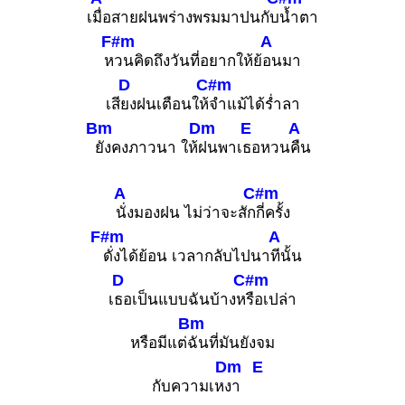
เ
มื่อสายฝนพร่างพรมมาปนกับ
น้ำตา
F#m
A
ห
วนคิดถึงวันที่อยากให้ย้
อนมา
D
C#m
เสี
ยงฝนเตือนให้
จำแม้ได้ร่ำลา
Bm
Dm
E
A
ยังคงภาวนา ให้
ฝนพาเ
ธอหวน
คืน
A
C#m
นั่งมองฝน ไม่ว่าจะสัก
กี่ครั้ง
F#m
A
ดั่งได้ย้อน เวลากลับไปนา
ทีนั้น
D
C#m
เ
ธอเป็นแบบฉันบ้างห
รือเปล่า
Bm
หรือมีแต่
ฉันที่มันยังจม
Dm
E
กับความเห
งา