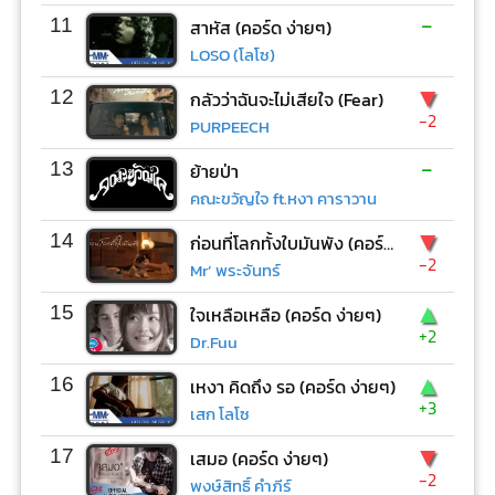
-
11
สาหัส (คอร์ด ง่ายๆ)
LOSO (โลโซ)
▼
12
กลัวว่าฉันจะไม่เสียใจ (Fear)
-2
PURPEECH
-
13
ย้ายป่า
คณะขวัญใจ ft.หงา คาราวาน
▼
14
ก่อนที่โลกทั้งใบมันพัง (คอร์ด ง่ายๆ)
-2
Mr’ พระจันทร์
▲
15
ใจเหลือเหลือ (คอร์ด ง่ายๆ)
+2
Dr.Fuu
▲
16
เหงา คิดถึง รอ (คอร์ด ง่ายๆ)
+3
เสก โลโซ
▼
17
เสมอ (คอร์ด ง่ายๆ)
-2
พงษ์สิทธิ์ คำภีร์