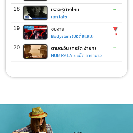
-
18
เธอจะรู้บ้างไหม
เสก โลโซ
▼
19
งมงาย
-3
Bodyslam (บอดี้สแลม)
-
20
ตามตะวัน (คอร์ด ง่ายๆ)
NUM KALA x แอ๊ด คาราบาว