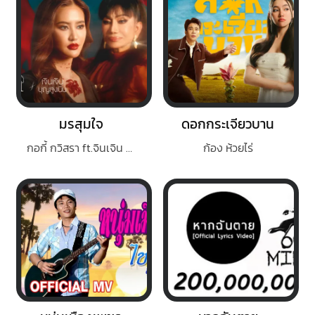
มรสุมใจ
ดอกกระเจียวบาน
กอกี้ กวิสรา ft.จินเจิน บุญสูงเนิน
ก้อง ห้วยไร่