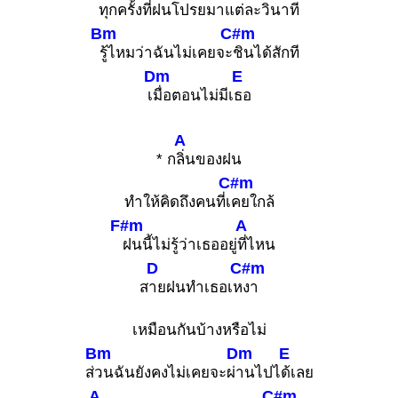
ทุกครั้งที่ฝนโปรย
มาแต่ละวินาที
Bm
C#m
รู้ไหมว่าฉันไม่เคยจะ
ชินได้สักที
Dm
E
เ
มื่อตอนไม่มีเ
ธอ
A
* ก
ลิ่นของฝน
C#m
ทำให้คิดถึงคนที่เ
คยใกล้
F#m
A
ฝนนี้ไม่รู้ว่าเธออยู่
ที่ไหน
D
C#m
ส
ายฝนทำเธอเห
งา
เหมือนกันบ้างหรือไม่
Bm
Dm
E
ส่
วนฉันยังคงไม่เคยจะผ่
านไปไ
ด้เลย
A
C#m