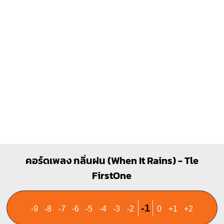
1
1
1
1
1
2
2
3
3
4
E
O
O
O
1
1
2
3
คอร์ดเพลง กลิ่นฝน (When It Rains) - Tle
FirstOne
-1
-9
-8
-7
-6
-5
-4
-3
-2
0
+1
+2