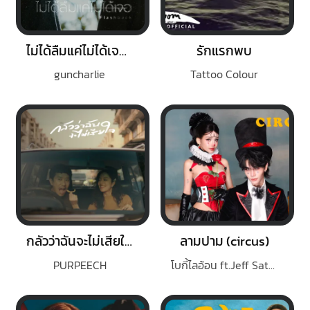
ไม่ได้ลืมแค่ไม่ได้เจอ (Flashback)
รักแรกพบ
guncharlie
Tattoo Colour
กลัวว่าฉันจะไม่เสียใจ (Fear)
ลามปาม (circus)
PURPEECH
โบกี้ไลอ้อน ft.Jeff Satur