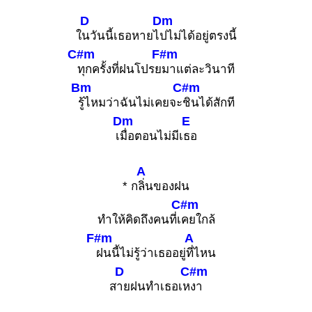
D
Dm
ใ
นวันนี้เธอหายไ
ปไม่ได้อยู่ตรงนี้
C#m
F#m
ทุกครั้งที่ฝนโปรย
มาแต่ละวินาที
Bm
C#m
รู้ไหมว่าฉันไม่เคยจะ
ชินได้สักที
Dm
E
เ
มื่อตอนไม่มีเ
ธอ
A
* ก
ลิ่นของฝน
C#m
ทำให้คิดถึงคนที่เ
คยใกล้
F#m
A
ฝนนี้ไม่รู้ว่าเธออยู่
ที่ไหน
D
C#m
ส
ายฝนทำเธอเห
งา