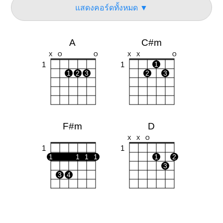
แสดงคอร์ดทั้งหมด ▼
A
C#m
X
O
O
X
X
O
1
1
1
1
2
3
2
3
F#m
D
X
X
O
1
1
1
1
1
1
1
2
3
3
4
Bm
Dm
X
X
X
O