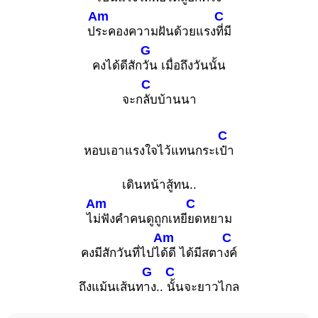
Am
C
ป
ระคองความฝันด้วยแรง
ที่มี
G
คงได้ดีสัก
วัน เมื่อถึงวันนั้น
C
จะก
ลับบ้านนา
C
หอบเอาแรงใจไว้แทนกระเ
ป๋า
เดินหน้าสู้ทน..
Am
C
ไ
ม่ฟังคำคนดูถูกเหยี
ยดหยาม
Am
C
คงมีสักวันที่ไปไ
ด้ดี ได้มีสตา
งค์
G
C
ถึงแม้นเส้นท
าง..
นั้นจะยาวไกล