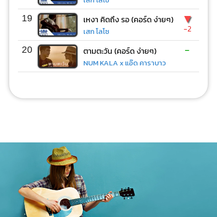
▼
19
เหงา คิดถึง รอ (คอร์ด ง่ายๆ)
-2
เสก โลโซ
-
20
ตามตะวัน (คอร์ด ง่ายๆ)
NUM KALA x แอ๊ด คาราบาว