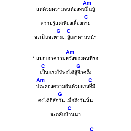
Am
แต่ด้วยความจนต้องทน
ฝืนสู้
C
ความรู้แค่เพียงเลี้ยงก
าย
G
C
จะเป็นจะต
าย..
สู้เอาดาบหน้า
Am
* แบกเอาความห
วังของคนที่รอ
C
G
เ
ป็นแรงให้พอได้สู้
อีกครั้ง
Am
C
ป
ระคองความฝันด้วยแรง
ที่มี
G
คงได้ดีสัก
วัน เมื่อถึงวันนั้น
C
จะกลับบ้
านนา
C