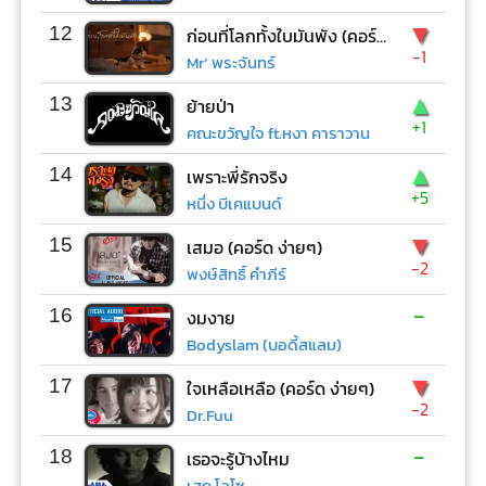
▼
12
ก่อนที่โลกทั้งใบมันพัง (คอร์ด ง่ายๆ)
-1
Mr’ พระจันทร์
▲
13
ย้ายป่า
+1
คณะขวัญใจ ft.หงา คาราวาน
▲
14
เพราะพี่รักจริง
+5
หนึ่ง บีเคแบนด์
▼
15
เสมอ (คอร์ด ง่ายๆ)
-2
พงษ์สิทธิ์ คำภีร์
-
16
งมงาย
Bodyslam (บอดี้สแลม)
▼
17
ใจเหลือเหลือ (คอร์ด ง่ายๆ)
-2
Dr.Fuu
-
18
เธอจะรู้บ้างไหม
เสก โลโซ