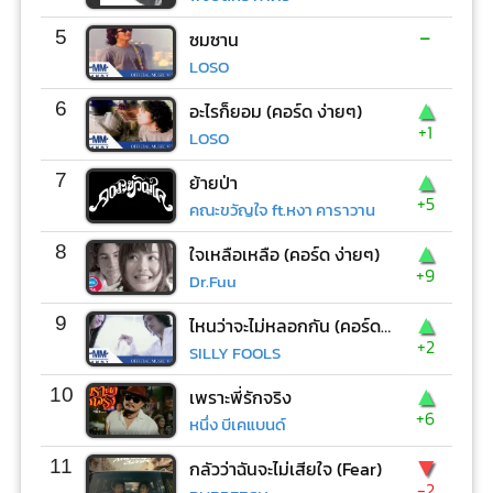
-
5
ซมซาน
LOSO
▲
6
อะไรก็ยอม (คอร์ด ง่ายๆ)
+1
LOSO
▲
7
ย้ายป่า
+5
คณะขวัญใจ ft.หงา คาราวาน
▲
8
ใจเหลือเหลือ (คอร์ด ง่ายๆ)
+9
Dr.Fuu
▲
9
ไหนว่าจะไม่หลอกกัน (คอร์ด ง่ายๆ)
+2
SILLY FOOLS
▲
10
เพราะพี่รักจริง
+6
หนึ่ง บีเคแบนด์
▼
11
กลัวว่าฉันจะไม่เสียใจ (Fear)
-2