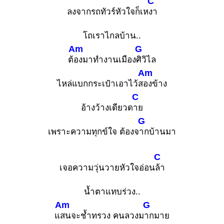
C
ลงจากรถทัวร์หัวใจก็เห
งา
โถเราไกลบ้าน..
Am
G
ต้
องมาทำงานเมือง
ศิวิไล
Am
ไหล่แบกกระเป๋าเอาไว้ส
องข้าง
C
อ้างว้างเดียวด
าย
G
เพราะความทุกข์ใจ ต้องจ
ากบ้านมา
C
เจอความวุ่นวายหัวใจอ่อน
ล้า
น้ำตาแทบร่วง..
Am
G
แ
สนจะช้ำทรวง คนลวงม
ากมาย