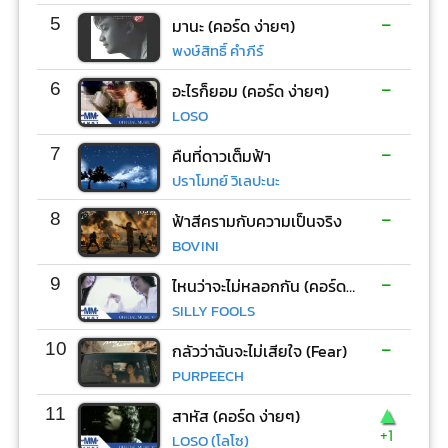
-
5
มานะ (คอร์ด ง่ายๆ)
พงษ์สิทธิ์ คำภีร์
-
6
อะไรก็ยอม (คอร์ด ง่ายๆ)
LOSO
-
7
คืนที่ดาวเต็มฟ้า
ปราโมทย์ วิเลปะนะ
-
8
ฟ้าสีครามกับความเป็นจริง
BOVINI
-
9
ไหนว่าจะไม่หลอกกัน (คอร์ด ง่ายๆ)
SILLY FOOLS
-
10
กลัวว่าฉันจะไม่เสียใจ (Fear)
PURPEECH
▲
11
สาหัส (คอร์ด ง่ายๆ)
+1
LOSO (โลโซ)