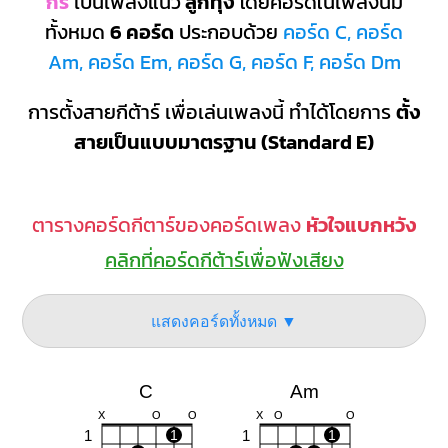
กร
เป็นเพลงแนว
ลูกทุ่ง
โดยคอร์ดในเพลงนี้มี
ทั้งหมด
6 คอร์ด
ประกอบด้วย
คอร์ด C, คอร์ด
Am, คอร์ด Em, คอร์ด G, คอร์ด F, คอร์ด Dm
การตั้งสายกีต้าร์ เพื่อเล่นเพลงนี้ ทำได้โดยการ
ตั้ง
สายเป็นแบบมาตรฐาน (Standard E)
ตารางคอร์ดกีตาร์ของคอร์ดเพลง
หัวใจแบกหวัง
คลิกที่คอร์ดกีต้าร์เพื่อฟังเสียง
แสดงคอร์ดทั้งหมด ▼
C
Am
X
O
O
X
O
O
1
1
1
1