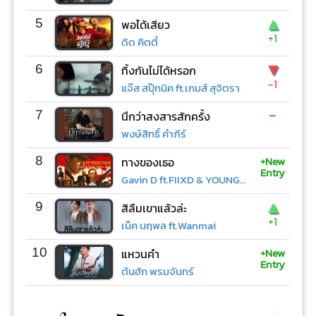
▲
5
พอได้เสียว
+1
ดิด คิตตี้
▼
6
ทิ้งกันไม่ได้หรอก
-1
แจ๊ส สปุ๊กนิค ft.เกมส์ สุจิตรา
-
7
นึกว่าสงสารสักครั้ง
พงษ์สิทธิ์ คำภีร์
+New
8
ทางของเธอ
Entry
Gavin D ft.FIIXD & YOUNGOHM
▲
9
สิลืมเขาแล้วล่ะ
+1
เน็ค นฤพล ft.Wanmai
+New
10
แหวนคำ
Entry
ต้นฮัก พรมจันทร์