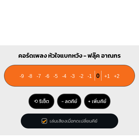
คอร์ดเพลง หัวใจแบกหวัง - ฟลุ๊ค อาณกร
0
-9
-8
-7
-6
-5
-4
-3
-2
-1
+1
+2
⟲ รีเซ็ต
− ลดคีย์
+ เพิ่มคีย์
เล่นเสียงเมื่อกดเปลี่ยนคีย์