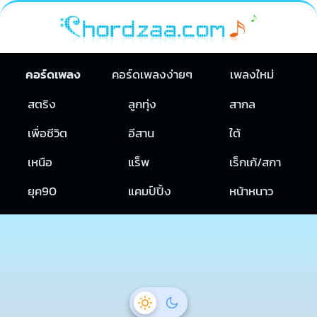
คอร์ดเพลง
คอร์ดเพลงง่ายๆ
เพลงใหม่
สตริง
ลูกทุ่ง
สากล
เพื่อชีวิต
อีสาน
ใต้
เหนือ
แร็พ
เร็กเก้/สกา
ยุค90
แคมป์ปิ้ง
หน้าหนาว