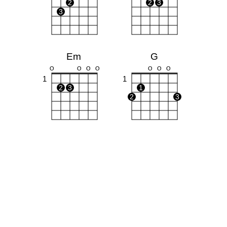
2
2
3
3
Em
G
O
O
O
O
O
O
O
1
1
2
3
1
2
3
F
Dm
X
X
O
1
1
1
1
1
1
2
2
3
4
3