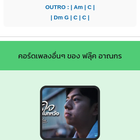
OUTRO : |
Am
|
C
|
|
Dm
G
|
C
|
C
|
คอร์ดเพลงอื่นๆ ของ ฟลุ๊ค อาณกร