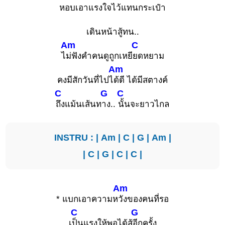
หอบเอาแรงใจไว้แทนกระเ
ป๋า
เดินหน้าสู้ทน..
Am
C
ไ
ม่ฟังคำคนดูถูกเหยี
ยดหยาม
Am
คงมีสักวันที่ไปไ
ด้ดี ได้มีสตางค์
C
G
C
ถึงแม้นเส้นท
าง..
นั้นจะยาวไกล
INSTRU : |
Am
|
C
|
G
|
Am
|
|
C
|
G
|
C
|
C
|
Am
* แบกเอาความห
วังของคนที่รอ
C
G
เ
ป็นแรงให้พอได้สู้
อีกครั้ง