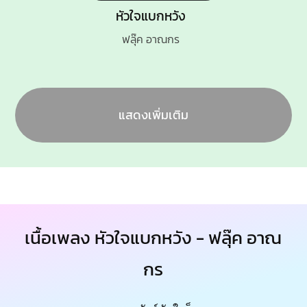
หัวใจแบกหวัง
ฟลุ๊ค อาณกร
แสดงเพิ่มเติม
เนื้อเพลง หัวใจแบกหวัง - ฟลุ๊ค อาณ
กร