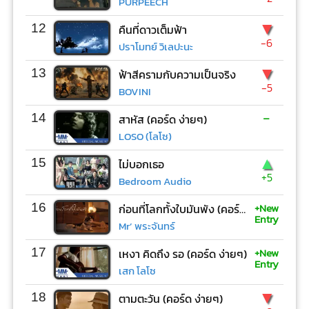
PURPEECH
▼
12
คืนที่ดาวเต็มฟ้า
-6
ปราโมทย์ วิเลปะนะ
▼
13
ฟ้าสีครามกับความเป็นจริง
-5
BOVINI
-
14
สาหัส (คอร์ด ง่ายๆ)
LOSO (โลโซ)
▲
15
ไม่บอกเธอ
+5
Bedroom Audio
+New
16
ก่อนที่โลกทั้งใบมันพัง (คอร์ด ง่ายๆ)
Entry
Mr’ พระจันทร์
+New
17
เหงา คิดถึง รอ (คอร์ด ง่ายๆ)
Entry
เสก โลโซ
▼
18
ตามตะวัน (คอร์ด ง่ายๆ)