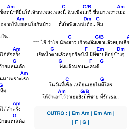
Am
C
G/B
Am
เช็ดห
น้าพี่ยื่นให้เจ้า
บทเพลงเพลง
นี้ ฉันเขียน
กวี ขึ้นมาเพราะเ
ธอ
Am
Dm
G
อยากให้เ
ธอสนใจกันบ้าง
ตั้งใจฟังแหน่เ
ด้อ..
หืม
ยใจ..
C
G/B
*** โอ้ ว่าโอ น้อง
สาว เจ้าจงลืมเ
ขาแล้วหยุดเสี
Am
G
F
Em
Dm
้ได้สักค
รั้ง
เช็ดน้ำ
ตาแล้วหยุดร้องไ
ห้ มีพี่ช
ายที่อยู่ข้า
งๆ
G
G
F
G
งอ้ายแห
น่เด้อ
ฟังแล้วนอนนะ
คนดี.
.
Am
ึ้นมาเพราะเ
ธอ
C
G
ในวันที่เ
พ้อ เหมือนเธอไม่
มีใคร
G
หืม
Am
G/B
ให้จำเอา
ไว้ว่าเธอยัง
มีพี่ชาย ที่รักเธอ..
Am
้ได้สักค
รั้ง
OUTRO : |
Em
Am
|
Em
Am
|
G
งอ้ายแห
น่เด้อ
|
F
|
G
|