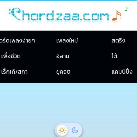
อร์ดเพลงง่ายๆ
เพลงใหม่
สตริง
เพื่อชีวิต
อีสาน
ใต้
เร็กเก้/สกา
ยุค90
แคมป์ปิ้ง