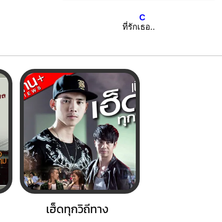
C
ที่รักเ
ธอ..
เฮ็ดทุกวิถีทาง