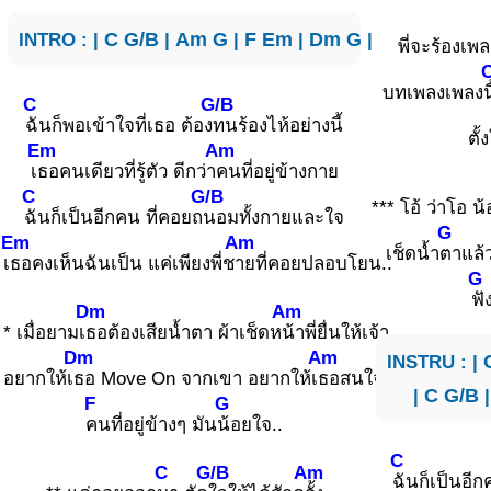
INTRO : |
C
G/B
|
Am
G
|
F
Em
|
Dm
G
|
พี่จะร้องเพล
บทเพลงเพลง
น
C
G/B
ฉันก็พอเข้าใจที่เธอ ต้อง
ทนร้องไห้อย่างนี้
ตั้
Em
Am
เ
ธอคนเดียวที่รู้ตัว ดีกว่า
คนที่อยู่ข้างกาย
C
G/B
*** โอ้ ว่าโอ น้
ฉันก็เป็นอีกคน ที่คอยถ
นอมทั้งกายและใจ
G
Em
Am
เช็ดน้ำ
ตาแล้
เ
ธอคงเห็นฉันเป็น แค่เพียงพี่ช
ายที่คอยปลอบโยน..
G
ฟั
Dm
Am
* เมื่อยามเ
ธอต้องเสียน้ำตา ผ้าเช็ดห
น้าพี่ยื่นให้เจ้า
Dm
Am
INSTRU : |
อยากให้เ
ธอ Move On จากเขา อยากให้เ
ธอสนใจกันบ้าง
|
C
G/B
F
G
คนที่อยู่ข้างๆ มัน
น้อยใจ..
C
C
G/B
Am
ฉันก็เป็นอีก