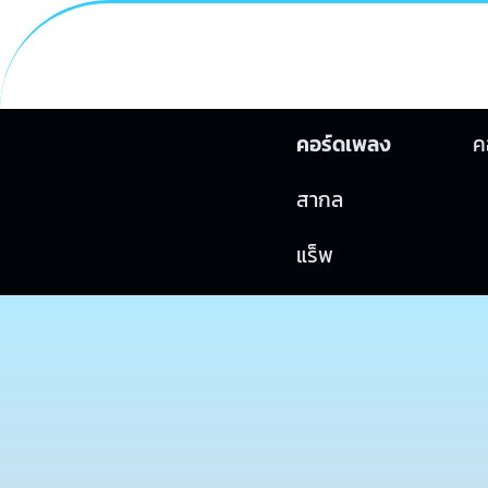
คอร์ดเพลง
ค
สากล
แร็พ