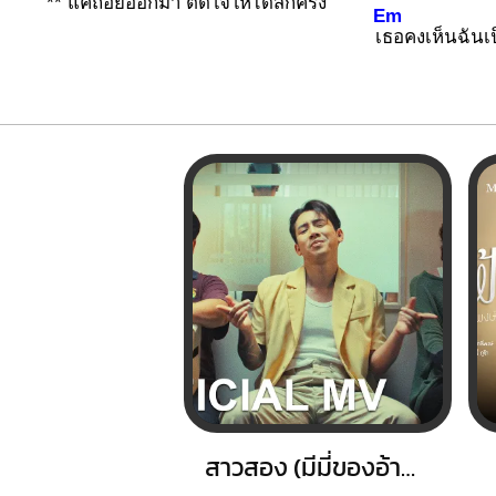
** แค่ถอยออก
มา ตัด
ใจให้ได้สักค
รั้ง
Em
เ
ธอคงเห็นฉันเป็
สาวสอง (มีมี่ของอ้าย)