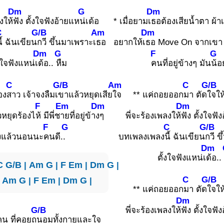
Dm
G
Dm
งให้
ฟัง ตั้งใจฟังอ้ายแห
น่เด้อ
* เมื่อยามเ
ธอต้องเสียน้ำตา ผ้า
C
G/B
Am
Dm
ี้ ฉันเขียน
กวี ขึ้นมาเพราะเ
ธอ
อยากให้เ
ธอ Move On จากเขา 
Dm
G
F
G
งใจฟังแหน่เ
ด้อ..
หืม
คนที่อยู่ข้างๆ มัน
น้อ
C
G/B
Am
C
G/B
อง
สาว เจ้าจงลืมเ
ขาแล้วหยุดเสีย
ใจ
** แค่ถอยออก
มา ตัด
ใจให
F
Em
Dm
Dm
วหยุดร้องไ
ห้ มีพี่ช
ายที่อยู่ข้า
งๆ
พี่จะร้องเพลงให้
ฟัง ตั้งใจฟั
F
G
C
G/B
งแล้วนอนนะ
คนดี.
.
บทเพลงเพลง
นี้ ฉันเขียน
กวี ข
Dm
ตั้งใจฟังแหน่เ
ด้อ..
C
G/B
|
Am
G
|
F
Em
|
Dm
G
|
C
G/B
|
Am
G
|
F
Em
|
Dm
G
|
** แค่ถอยออก
มา ตัด
ใจให
Dm
G/B
พี่จะร้องเพลงให้
ฟัง ตั้งใจฟั
คน ที่คอยถ
นอมทั้งกายและใจ