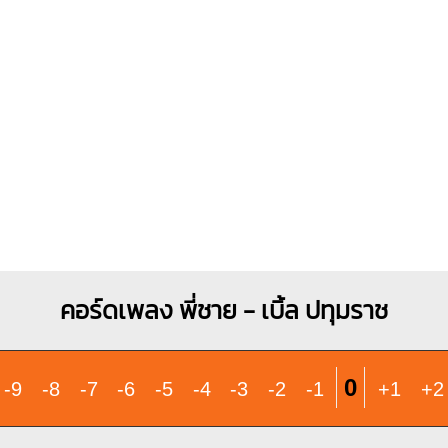
O
O
O
O
X
X
O
1
1
1
2
3
2
3
คอร์ดเพลง พี่ชาย - เบิ้ล ปทุมราช
0
-9
-8
-7
-6
-5
-4
-3
-2
-1
+1
+2