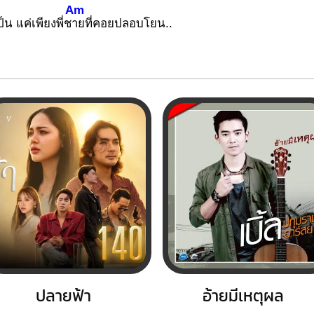
Am
น แค่เพียงพี่ช
ายที่คอยปลอบโยน..
ปลายฟ้า
อ้ายมีเหตุผล