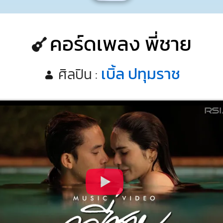
คอร์ดเพลง พี่ชาย
เบิ้ล ปทุมราช
ศิลปิน :