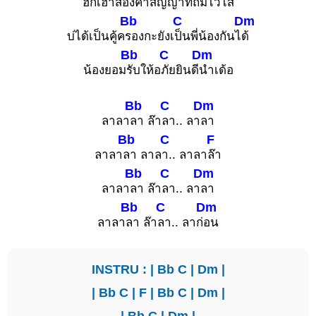
ฮักเฮาส
องคำสัญ
ญาที่ถิ่มไ
ว้ไส
Bb
C
Dm
บ่ได้เป็นคู้ค
รองกะยังเ
ป็นพี่น้องกันไ
ด้
Bb
C
Dm
น้องยอม
รับให้อ
ภัยยินดี
นำเด้อ
Bb
C
Dm
ลาลา
ลา ล๊า
ลา.. ลา
ลา
Bb
C
F
ลาลา
ลา ลาล
า.. ลาลา
ล๊า
Bb
C
Dm
ลาลา
ลา ล๊า
ลา.. ลา
ลา
Bb
C
Dm
ลาลา
ลา ล๊า
ลา.. ลาก่
อน
INSTRU : |
Bb
C
|
Dm
|
|
Bb
C
|
F
|
Bb
C
|
Dm
|
|
Bb
C
|
Dm
|