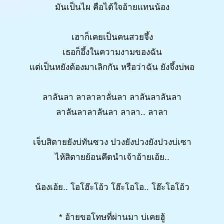
มันเป็นไผ คือได้ใจอ้ายแทนน้อง
เฮาก็เคยเป็นคนสวยจึ้ง
เธอก็อึ้งในความงามของฉัน
แต่เป็นหยังต้องมาเลิกกัน หรือว่าฉัน ยังจึ้งบ่พอ
ลาลันลา ลาลาลาลั่นลา ลาลันลาลันลา
ลาลันลาลาลันลา ลาลา.. ลาลา
เจ็บสิตายยังบ่ทันซวง ปวงยังปวงยังปวงบ่เซา
ไห้สิตายย้อนคึดนำเจ้าอ้ายเอ้ย..
น้องเอ้ย.. โอโฮ๊ะโอ้ว โฮ๊ะโอโอ.. โฮ๊ะโอโอ้ว
* อ้ายขอโทษที่ผ่านมา บ่เคยฮู้