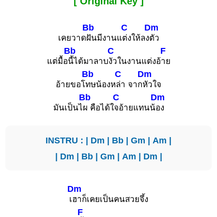
[ Original Key ]
Bb
C
Dm
เคยวาด
ฝันมีงานแ
ต่งให้ลง
ตัว
Bb
C
F
แต่มื้อ
นี้ได้มาลาบ
งัวในงานแต่งอ้
าย
Bb
C
Dm
อ้ายขอโ
ทษน้องห
ล่า จาก
หัวใจ
Bb
C
Dm
มันเป็นไ
ผ คือได้ใ
จอ้ายแทนน้
อง
INSTRU : |
Dm
|
Bb
|
Gm
|
Am
|
|
Dm
|
Bb
|
Gm
|
Am
|
Dm
|
Dm
เ
ฮาก็เคยเป็นคนสวยจึ้ง
F