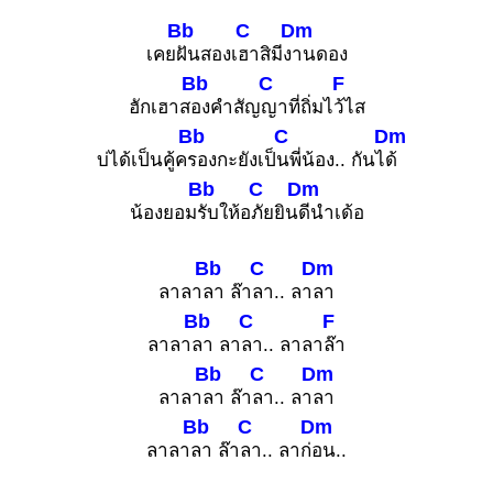
Bb
C
Dm
เคย
ฝันสองเ
ฮาสิมีง
านดอง
Bb
C
F
ฮักเฮาส
องคำสัญ
ญาที่ถิ่มไ
ว้ไส
Bb
C
Dm
บ่ได้เป็นคู้ค
รองกะยังเป็
นพี่น้อง.. กันไ
ด้
Bb
C
Dm
น้องยอม
รับให้อ
ภัยยิน
ดีนำเด้อ
Bb
C
Dm
ลาลา
ลา ล๊า
ลา.. ลา
ลา
Bb
C
F
ลาลา
ลา ลา
ลา.. ลาลา
ล๊า
Bb
C
Dm
ลาลา
ลา ล๊า
ลา.. ลา
ลา
Bb
C
Dm
ลาลา
ลา ล๊า
ลา.. ลาก่
อน..