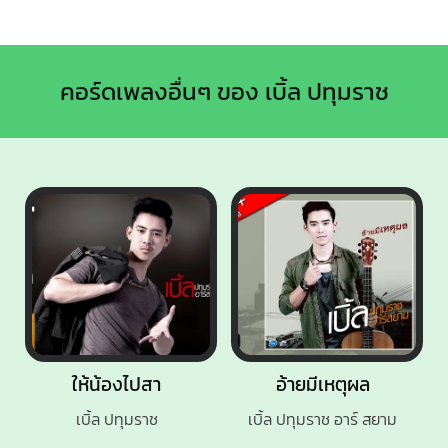
คอร์ดเพลงอื่นๆ ของ เบิ้ล ปทุมราช
ให้น้องไปสา
อ้ายมีเหตุผล
เบิ้ล ปทุมราช
เบิ้ล ปทุมราช อาร์ สยาม