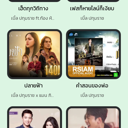
เฮ็ดทุกวิถีทาง
เฟสก็หายไลน์ก็เงียบ
เบิ้ล ปทุมราช ft.ก้อง ห้วยไร่
เบิ้ล ปทุมราช
ปลายฟ้า
คำสอนของพ่อ
เบิ้ล ปทุมราช x แมน ภิสิทธิ์พงษ์
เบิ้ล ปทุมราช