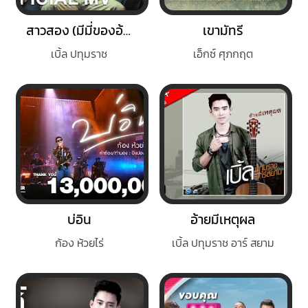
สาวสอง (มีมี่ของอ้าย)
เขามัทรี
เบิ้ล ปทุมราช
เอ็กซ์ ศุภกฤต
บ่อิน
อ้ายมีเหตุผล
ก้อง ห้วยไร่
เบิ้ล ปทุมราช อาร์ สยาม