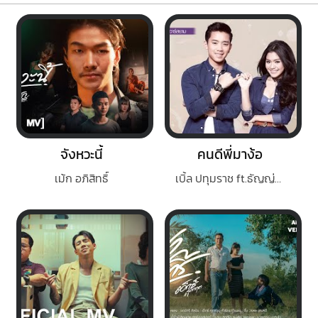
จังหวะนี้
คนดีพี่มาง้อ
เม้ก อภิสิทธิ์
เบิ้ล ปทุมราช ft.ธัญญ่า อาร์ สยาม