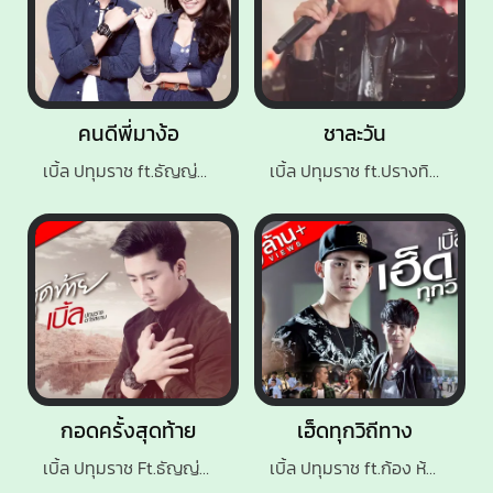
คนดีพี่มาง้อ
ชาละวัน
เบิ้ล ปทุมราช ft.ธัญญ่า อาร์ สยาม
เบิ้ล ปทุมราช ft.ปรางทิพย์
กอดครั้งสุดท้าย
เฮ็ดทุกวิถีทาง
เบิ้ล ปทุมราช Ft.ธัญญ่า อาร์ สยาม
เบิ้ล ปทุมราช ft.ก้อง ห้วยไร