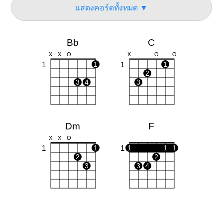
แสดงคอร์ดทั้งหมด ▼
Bb
C
X
X
O
X
O
O
1
1
1
1
2
3
4
3
Dm
F
X
X
O
1
1
1
1
1
1
2
2
3
3
4
Gm
Am
O
O
X
O
O