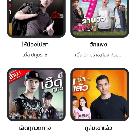
ให้น้องไปสา
ฮักแพง
เบิ้ล ปทุมราช
เบิ้ล ปทุมราช,ก้อง ห้วยไร่,แซ็ค ชุมแพ
เฮ็ดทุกวิถีทาง
กูลืมเขาแล้ว