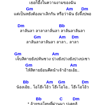
เธอก็
อึ้งในความงามของฉัน
Gm
Am
Dm
แต่เป็นห
ยังต้องมาเลิกกัน หรือว่า
ฉัน ยังจึ้ง
บ่พอ
Dm
Bb
ลาลันลา ลาลาลาลั่นลา
ลาลันลาลันลา
Gm
Am
Dm
ลาลัน
ลาลาลันลา ลา
ลา.. ลา
ลา
Gm
Am
เ
จ็บสิตายยังบ่ทันซวง ป
วงยังปวงยังปวงบ่เซา
Gm
Am
ไ
ห้สิตายย้อนคึดนำเจ้าอ้ายเ
อ้ย..
Bb
Am
Gm
Dm
น้องเ
อ้ย.. โอโฮ๊ะโอ้
ว โฮ๊ะโ
อโอ.. โฮ๊ะโอโ
อ้ว
Bb
C
Dm
* อ้าย
ขอโทษที่ผ่าน
มา บ่เคย
ฮู้