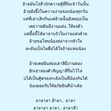
อ้ายมันโง่ส่ำบักควายตู้ที่ถิ่มเจ้าวันนั้น
อ้ายยังอึ้งในความงามของน้องทุกวัน
แต่ที่เฮาเลิกกันแค่อ้ายนั้นยังพอบ่เป็น
เคยวาดฝันมีงานแต่ง..ให้ลงตัว
แต่มื้อนี้ได้มาลาบงัวในงานแต่งอ้าย
อ้ายขอโทษน้องหล่าจากหัวใจ
ละมันเป็นไผคือได้ใจอ้ายแทนน้อง
อ้ายเคยฝันสองเฮาสิมีงานดอง
ฮักเฮาสองคำสัญญาที่ถิ่มไว้ไส
บ่ได้เป็นคู้ครองกะยังเป็นพี่น้องกันได้
น้องยอมรับให้อภัยยินดีนำเด้อ
ลาลาลา ล๊าลา.. ลาลา
ลาลาลา ลาลา.. ลาลาล๊า