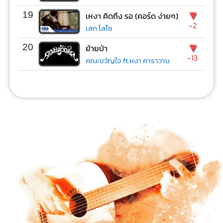
▼
19
เหงา คิดถึง รอ (คอร์ด ง่ายๆ)
-2
เสก โลโซ
▼
20
ย้ายป่า
-13
คณะขวัญใจ ft.หงา คาราวาน