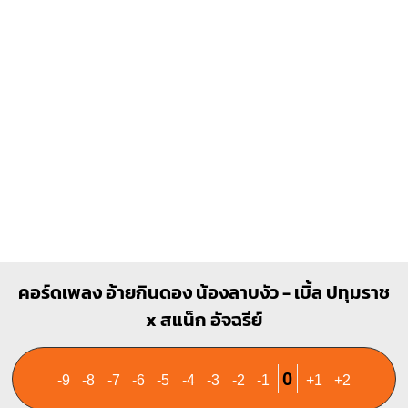
1
1
1
1
2
3
2
3
4
คอร์ดเพลง อ้ายกินดอง น้องลาบงัว - เบิ้ล ปทุมราช
x สแน็ก อัจฉรีย์
0
-9
-8
-7
-6
-5
-4
-3
-2
-1
+1
+2