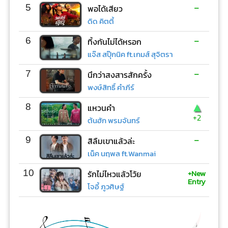
-
5
พอได้เสียว
ดิด คิตตี้
-
6
ทิ้งกันไม่ได้หรอก
แจ๊ส สปุ๊กนิค ft.เกมส์ สุจิตรา
-
7
นึกว่าสงสารสักครั้ง
พงษ์สิทธิ์ คำภีร์
▲
8
แหวนคำ
+2
ต้นฮัก พรมจันทร์
-
9
สิลืมเขาแล้วล่ะ
เน็ค นฤพล ft.Wanmai
+New
10
รักไม่ไหวแล้วโว้ย
Entry
โจอี้ ภูวศิษฐ์