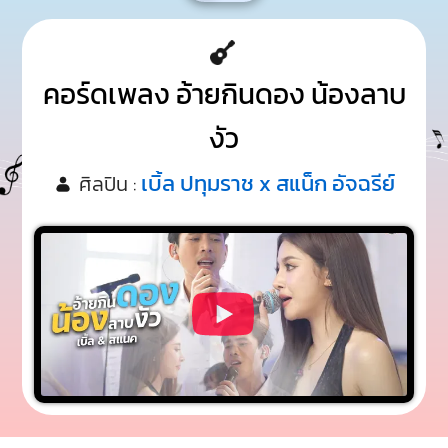
คอร์ดเพลง อ้ายกินดอง น้องลาบ
งัว
เบิ้ล ปทุมราช x สแน็ก อัจฉรีย์
ศิลปิน :