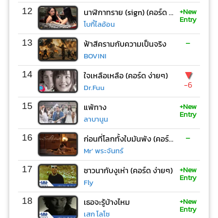
+New
12
นาฬิกาทราย (sign) (คอร์ด ง่ายๆ)
Entry
โบกี้ไลอ้อน
-
13
ฟ้าสีครามกับความเป็นจริง
BOVINI
▼
14
ใจเหลือเหลือ (คอร์ด ง่ายๆ)
-6
Dr.Fuu
+New
15
แพ้ทาง
Entry
ลาบานูน
-
16
ก่อนที่โลกทั้งใบมันพัง (คอร์ด ง่ายๆ)
Mr’ พระจันทร์
+New
17
ชาวนากับงูเห่า (คอร์ด ง่ายๆ)
Entry
Fly
+New
18
เธอจะรู้บ้างไหม
Entry
เสก โลโซ