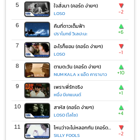
▼
5
ใจสั่งมา (คอร์ด ง่ายๆ)
-2
LOSO
▲
6
คืนที่ดาวเต็มฟ้า
+6
ปราโมทย์ วิเลปะนะ
▼
7
อะไรก็ยอม (คอร์ด ง่ายๆ)
-1
LOSO
▲
8
ตามตะวัน (คอร์ด ง่ายๆ)
+10
NUM KALA x แอ๊ด คาราบาว
▲
9
เพราะพี่รักจริง
+1
หนึ่ง บีเคแบนด์
▲
10
สาหัส (คอร์ด ง่ายๆ)
+4
LOSO (โลโซ)
▼
11
ไหนว่าจะไม่หลอกกัน (คอร์ด ง่ายๆ)
-2
SILLY FOOLS