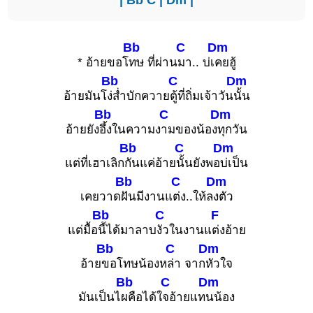
Bb
C
Dm
* อ้ายขอโ
ทษ ที่ผ่าน
มา.. บ่เ
คยฮู้
Bb
C
Dm
อ้ายมันโ
ง่ส่ำบักควาย
ตู้ที่ถิ่มเจ้าวัน
นั้น
Bb
C
Dm
อ้ายยัง
อึ้งในความง
ามของน้อง
ทุกวัน
Bb
C
Dm
แต่ที่เฮาเลิก
กันแค่อ้าย
นั้นยังพอ
บ่เป็น
Bb
C
Dm
เคยวาด
ฝันมีงานแ
ต่ง..ให้ล
งตัว
Bb
C
F
แต่มื้อ
นี้ได้มาลาบ
งัวในงานแ
ต่งอ้าย
Bb
C
Dm
อ้าย
ขอโทษน้องห
ล่า จาก
หัวใจ
Bb
C
Dm
มันเป็นไ
ผคือได้ใ
จอ้ายแท
นน้อง