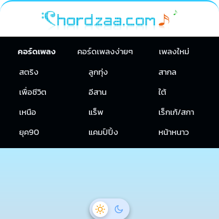
คอร์ดเพลง
คอร์ดเพลงง่ายๆ
เพลงใหม่
สตริง
ลูกทุ่ง
สากล
เพื่อชีวิต
อีสาน
ใต้
เหนือ
แร็พ
เร็กเก้/สกา
ยุค90
แคมป์ปิ้ง
หน้าหนาว