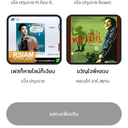
เบิ้ล ปทุมราช ft.ก้อง ห้วยไร
เบิ้ล ปทุมราช Rsiam
เฟสก็หายไลน์ก็เงียบ
ขวัญใจพี่หลวง
เบิ้ล ปทุมราช
หลวงไก่ อาร์ สยาม
แสดงเพิ่มเติม