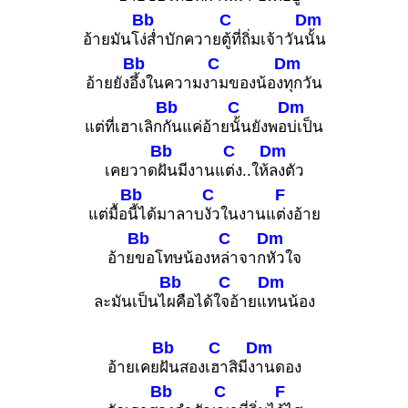
Bb
C
Dm
อ้ายมันโ
ง่ส่ำบักควาย
ตู้ที่ถิ่มเจ้าวัน
นั้น
Bb
C
Dm
อ้ายยัง
อึ้งในความง
ามของน้อง
ทุกวัน
Bb
C
Dm
แต่ที่เฮาเลิก
กันแค่อ้าย
นั้นยังพอ
บ่เป็น
Bb
C
Dm
เคยวาด
ฝันมีงานแ
ต่ง..ให้
ลงตัว
Bb
C
F
แต่มื้อ
นี้ได้มาลาบ
งัวในงานแ
ต่งอ้าย
Bb
C
Dm
อ้าย
ขอโทษน้องห
ล่าจาก
หัวใจ
Bb
C
Dm
ละมันเป็นไ
ผคือได้ใ
จอ้ายแ
ทนน้อง
Bb
C
Dm
อ้ายเคย
ฝันสองเ
ฮาสิมีง
านดอง
Bb
C
F