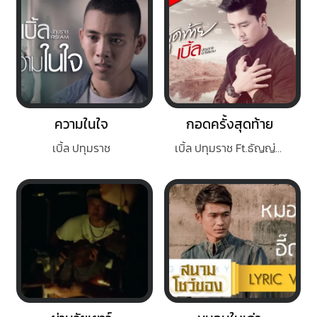
ความในใจ
กอดครั้งสุดท้าย
เบิ้ล ปทุมราช
เบิ้ล ปทุมราช Ft.ธัญญ่า อาร์ สยาม