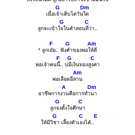
G
Dm
เมื่อเ
จ้าเติบโตวัน
ใด
G
C
ลูกจะเข้าใ
จในคำสอน
ที่ว่า..
F
G
Am
* ลูกเ
อ๋ย.. ฟัง
คำของพ่อใ
ห้ดี
F
G
C
พ่อเจ้าคน
นี้.. บ่
มีเงินทองสู
งค่า
Am
พ่อเลือดอีส
าน
A
Dm
อาชีพการง
านคือการทำ
นา
G
C
ลูก
จงตั้งใจศึก
ษา
G
C
E
ให้มีวิ
ชา เลี้ยงตัวเ
องได้..