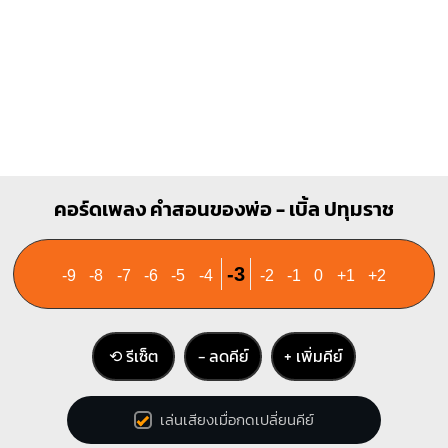
คอร์ดเพลง คำสอนของพ่อ - เบิ้ล ปทุมราช
-3
-9
-8
-7
-6
-5
-4
-2
-1
0
+1
+2
⟲ รีเซ็ต
− ลดคีย์
+ เพิ่มคีย์
เล่นเสียงเมื่อกดเปลี่ยนคีย์