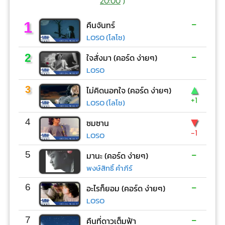
20:00
)
-
1
คืนจันทร์
LOSO (โลโซ)
-
2
ใจสั่งมา (คอร์ด ง่ายๆ)
LOSO
▲
3
ไม่คิดนอกใจ (คอร์ด ง่ายๆ)
+1
LOSO (โลโซ)
▼
4
ซมซาน
-1
LOSO
-
5
มานะ (คอร์ด ง่ายๆ)
พงษ์สิทธิ์ คำภีร์
-
6
อะไรก็ยอม (คอร์ด ง่ายๆ)
LOSO
-
7
คืนที่ดาวเต็มฟ้า