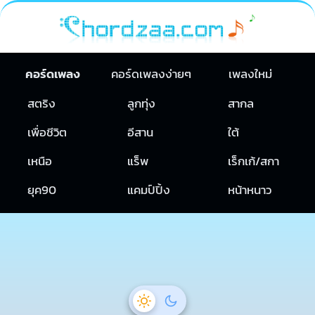
คอร์ดเพลง
คอร์ดเพลงง่ายๆ
เพลงใหม่
สตริง
ลูกทุ่ง
สากล
เพื่อชีวิต
อีสาน
ใต้
เหนือ
แร็พ
เร็กเก้/สกา
ยุค90
แคมป์ปิ้ง
หน้าหนาว