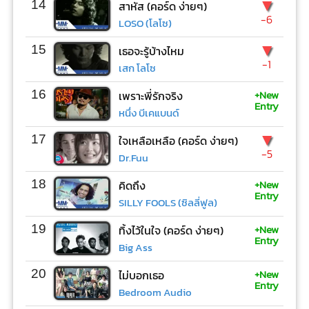
▼
14
สาหัส (คอร์ด ง่ายๆ)
-6
LOSO (โลโซ)
▼
15
เธอจะรู้บ้างไหม
-1
เสก โลโซ
+New
16
เพราะพี่รักจริง
Entry
หนึ่ง บีเคแบนด์
▼
17
ใจเหลือเหลือ (คอร์ด ง่ายๆ)
-5
Dr.Fuu
+New
18
คิดถึง
Entry
SILLY FOOLS (ซิลลี่ฟูล)
+New
19
ทิ้งไว้ในใจ (คอร์ด ง่ายๆ)
Entry
Big Ass
+New
20
ไม่บอกเธอ
Entry
Bedroom Audio