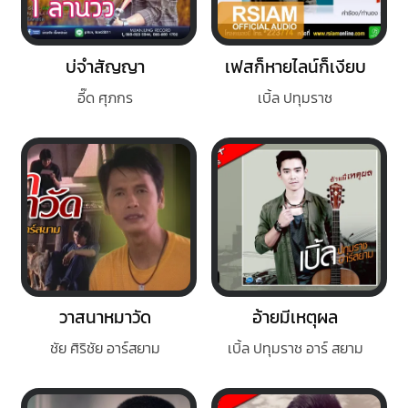
บ่จำสัญญา
เฟสก็หายไลน์ก็เงียบ
อี๊ด ศุภกร
เบิ้ล ปทุมราช
วาสนาหมาวัด
อ้ายมีเหตุผล
ชัย ศิริชัย อาร์สยาม
เบิ้ล ปทุมราช อาร์ สยาม