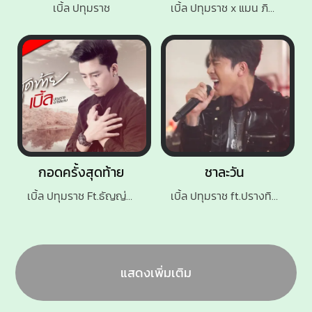
เบิ้ล ปทุมราช
เบิ้ล ปทุมราช x แมน ภิสิทธิ์พงษ์
กอดครั้งสุดท้าย
ชาละวัน
เบิ้ล ปทุมราช Ft.ธัญญ่า อาร์ สยาม
เบิ้ล ปทุมราช ft.ปรางทิพย์
แสดงเพิ่มเติม