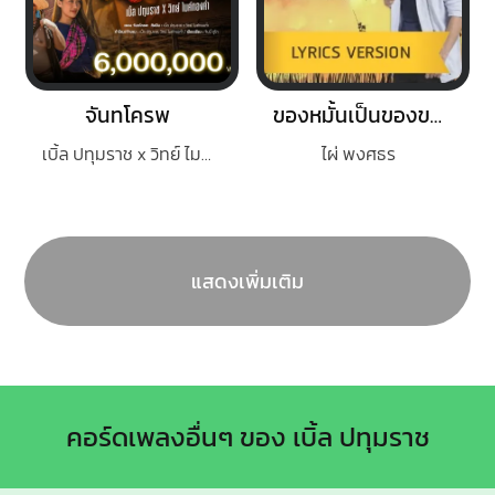
จันทโครพ
ของหมั้นเป็นของขวัญ
เบิ้ล ปทุมราช x วิทย์ ไมค์ทองคำ
ไผ่ พงศธร
แสดงเพิ่มเติม
คอร์ดเพลงอื่นๆ ของ เบิ้ล ปทุมราช