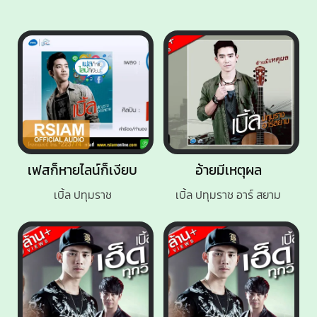
เฟสก็หายไลน์ก็เงียบ
อ้ายมีเหตุผล
เบิ้ล ปทุมราช
เบิ้ล ปทุมราช อาร์ สยาม