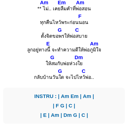
Am
Em
Am
**
ไม่.. เคย
ลืมคำที่พ่
อสอน
F
ทุกคืนไหว้พระก่อน
นอน
G
C
ตั้งจิตขอ
พรให้พ่อ
สบาย
E
Am
ลูกอยู่ทาง
นี้ จะทำความดีให้พ่อภู
มิใจ
G
Dm
ให้
สมกับพ่อห่วง
ใย
G
C
กลับบ้านวัน
ใด จะไปไห
ว้พ่อ..
INSTRU : |
Am
Em
|
Am
|
|
F
G
|
C
|
|
E
|
Am
|
Dm
G
|
C
|