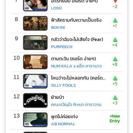
▼
อะไรก็ยอม (คอร์ด ง่ายๆ)
-2
LOSO
▲
8
ฟ้าสีครามกับความเป็นจริง
+1
BOVINI
▲
9
กลัวว่าฉันจะไม่เสียใจ (Fear)
+4
PURPEECH
▲
10
ตามตะวัน (คอร์ด ง่ายๆ)
+8
NUM KALA x แอ๊ด คาราบาว
▲
11
ไหนว่าจะไม่หลอกกัน (คอร์ด ง่ายๆ)
+5
SILLY FOOLS
▲
12
ย้ายป่า
+3
คณะขวัญใจ ft.หงา คาราวาน
+New
13
พูดไม่ค่อยเก่ง
Entry
AB NORMAL