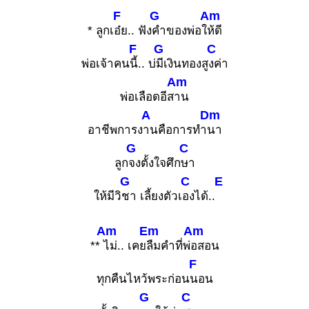
F
G
Am
* ลูกเ
อ๋ย.. ฟัง
คำของพ่อใ
ห้ดี
F
G
C
พ่อเจ้าคน
นี้.. บ่
มีเงินทองสู
งค่า
Am
พ่อเลือดอีส
าน
A
Dm
อาชีพการง
านคือการทำ
นา
G
C
ลูก
จงตั้งใจศึก
ษา
G
C
E
ให้มีวิ
ชา เลี้ยงตัวเ
องได้..
Am
Em
Am
**
ไม่.. เคย
ลืมคำที่พ่
อสอน
F
ทุกคืนไหว้พระก่อน
นอน
G
C