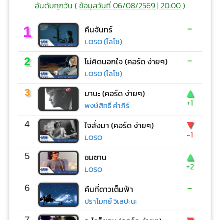
อันดับทุกวัน (
ข้อมูลวันที่ 06/08/2569 | 20:00
)
-
1
คืนจันทร์
LOSO (โลโซ)
-
2
ไม่คิดนอกใจ (คอร์ด ง่ายๆ)
LOSO (โลโซ)
▲
3
มานะ (คอร์ด ง่ายๆ)
+1
พงษ์สิทธิ์ คำภีร์
▼
4
ใจสั่งมา (คอร์ด ง่ายๆ)
-1
LOSO
▲
5
ซมซาน
+2
LOSO
-
6
คืนที่ดาวเต็มฟ้า
ปราโมทย์ วิเลปะนะ
7