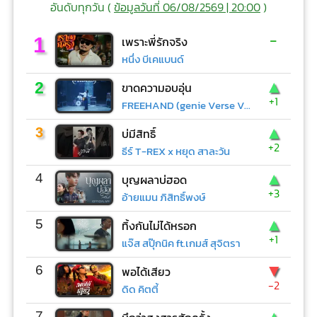
อันดับทุกวัน (
ข้อมูลวันที่ 06/08/2569 | 20:00
)
-
1
เพราะพี่รักจริง
หนึ่ง บีเคแบนด์
▲
2
ขาดความอบอุ่น
+1
FREEHAND (genie Verse Vol.1)
▲
3
บ่มีสิทธิ์
+2
ธีร์ T-REX x หยุด สาละวัน
▲
4
บุญผลาบ่ฮอด
+3
อ้ายแมน ภิสิทธิ์พงษ์
▲
5
ทิ้งกันไม่ได้หรอก
+1
แจ๊ส สปุ๊กนิค ft.เกมส์ สุจิตรา
▼
6
พอได้เสียว
-2
ดิด คิตตี้
▲
7