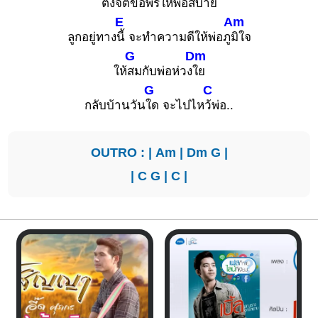
ตั้งจิตขอ
พรให้พ่อ
สบาย
E
Am
ลูกอยู่ทาง
นี้ จะทำความดีให้พ่อภู
มิใจ
G
Dm
ให้
สมกับพ่อห่วง
ใย
G
C
กลับบ้านวัน
ใด จะไปไห
ว้พ่อ..
OUTRO : |
Am
|
Dm
G
|
|
C
G
|
C
|