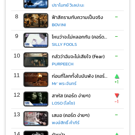
ปราโมทย์ วิเลปะนะ
-
8
ฟ้าสีครามกับความเป็นจริง
BOVINI
-
9
ไหนว่าจะไม่หลอกกัน (คอร์ด ง่ายๆ)
SILLY FOOLS
-
10
กลัวว่าฉันจะไม่เสียใจ (Fear)
PURPEECH
▲
11
ก่อนที่โลกทั้งใบมันพัง (คอร์ด ง่ายๆ)
+1
Mr’ พระจันทร์
▼
12
สาหัส (คอร์ด ง่ายๆ)
-1
LOSO (โลโซ)
-
13
เสมอ (คอร์ด ง่ายๆ)
พงษ์สิทธิ์ คำภีร์
▲
14
ย้ายป่า