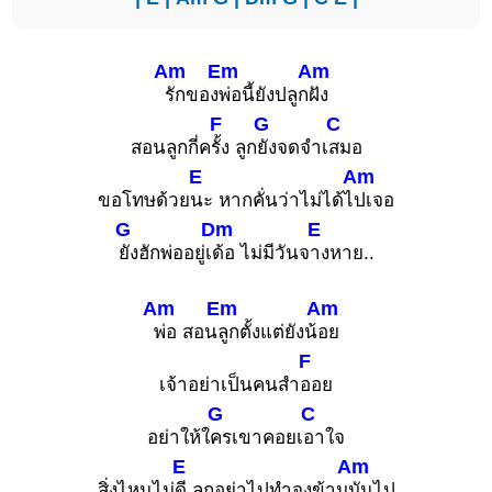
Am
Em
Am
รักของ
พ่อนี้ยังปลูก
ฝัง
F
G
C
สอนลูกกี่ค
รั้ง ลูก
ยังจดจำเ
สมอ
E
Am
ขอโทษด้วย
นะ หากคั่นว่าไม่ได้ไ
ปเจอ
G
Dm
E
ยังฮักพ่ออยู่เ
ด้อ ไม่มีวันจ
างหาย..
Am
Em
Am
พ่อ สอน
ลูกตั้งแต่ยังน้
อย
F
เจ้าอย่าเป็นคนสำ
ออย
G
C
อย่าให้ใ
ครเขาคอยเ
อาใจ
E
Am
สิ่งไหนไม่
ดี ลูกอย่าไปทำจงข้าม
มันไป