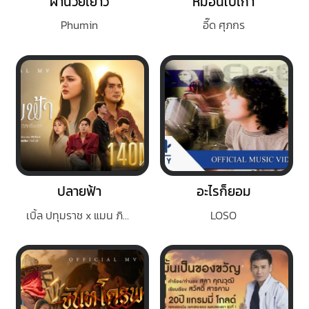
ผ่านวัยเยาว์
หมอนใบเก่า
Phumin
อี๊ด ศุภกร
ปลายฟ้า
อะไรก็ยอม
เบิ้ล ปทุมราช x แมน ภิสิทธิ์พงษ์
LOSO