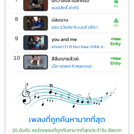
นึกว่าสงสารสักครั้ง
+1
พงษ์สิทธิ์ คำภีร์
▲
8
บ่สมนาง
+1
แซม ธวัชชัย ft.เบนซ์ ปรีชา
+New
9
you and me
Entry
แกนฮาว่า ft.Noi Naa YONLAPA
+New
10
สิลืมเขาแล้วล่ะ
Entry
เน็ค นฤพล ft.Wanmai
เพลงที่ถูกค้นหามากที่สุด
20 อันดับ คอร์ดเพลงที่ถูกค้นหามากที่สุดประจำวัน อัพเดท