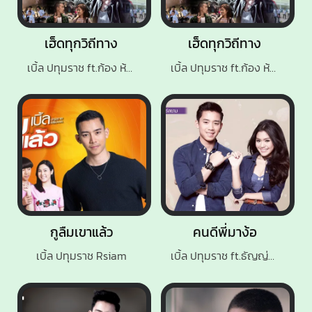
เฮ็ดทุกวิถีทาง
เฮ็ดทุกวิถีทาง
เบิ้ล ปทุมราช ft.ก้อง ห้วยไร่
เบิ้ล ปทุมราช ft.ก้อง ห้วยไร
กูลืมเขาแล้ว
คนดีพี่มาง้อ
เบิ้ล ปทุมราช Rsiam
เบิ้ล ปทุมราช ft.ธัญญ่า อาร์ สยาม